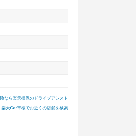
アルファード、フォレスター、
ゴン、デリカD:5 など
険なら楽天損保のドライブアシスト
楽天Car車検でお近くの店舗を検索