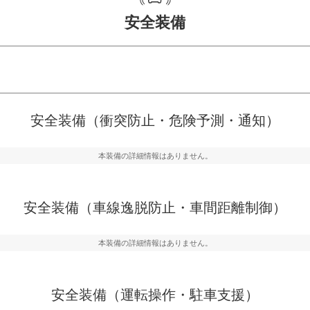
安全装備
危険予測・通知
衝突を回避するプリクラッシュブレ
見えにくい場所に潜む
安全装備（衝突防止・危険予測・通知）
などが装備されています。
テムなどが装備されて
本装備の詳細情報はありません。
車間距離制御
らつきを防止するためにレーンキー
安全な車間距離を保ち
備されています
ブ・クルーズ・コント
安全装備（車線逸脱防止・車間距離制御）
衝撃軽減
本装備の詳細情報はありません。
うためにインテリジェンスパーキン
万が一車体が衝撃を受
ドブラインドモニターなどが装備さ
るSRSエアバッグシス
ルトなどが装備されて
安全装備（運転操作・駐車支援）