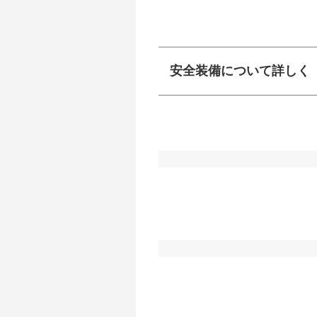
安全装備について詳しく
衝突防止
前走車や歩行者との
ーキアシスト、ABS
車線逸脱防止
車線のはみだしやふ
プアシストなどが装
運転・駐車支援
駐車をスムーズに行
グ・アシストやサイ
れています。