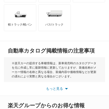
ハマー
オースチン
オーパ
インフィニティ
モーリス
オーリス
軽トラック/軽バン
バス/トラック
トライアンフ
もっと見る
オーリス ハイブリッド
MG
カムリ
自動車カタログ掲載情報の注意事項
ミニ
カムリ ハイブリッド
モーク
※楽天カーの提供する車種情報は、新車発売時のカタログデータ
を元に作成し常に最新情報に更新しておりますが、装備名称がメ
カムリグラシア
ーカー情報の名称と異なる場合、装備内容や価格情報などが更新
もっと見る
の遅れにより実際と異なる場合がございます。
カムロード
※最新情報につきましては、各メーカーの情報をご確認くださ
い。
もっと見る
※また安全装備につきましては同名称の装備であっても動作範囲
カリーナ
や性能に違いがございますので、詳細情報は各メーカーの情報を
ご確認ください。
カリーナED
楽天グループからのお得な情報