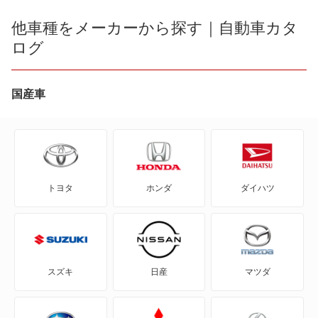
bB
他車種をメーカーから探す｜自動車カタ
クラウンバン
ログ
bZ4X
サクシードバン
bZ4X ツーリング
国産車
サクシードバン ハイブリッド
C+pod
スプリンターバン
C-HR
タウンエースバン
トヨタ
ホンダ
ダイハツ
eQ
ダイナバン
FJ クルーザー
トヨエースバン
GR86
ハイエースバン
スズキ
日産
マツダ
GRカローラ
ハイエースレジアスバン