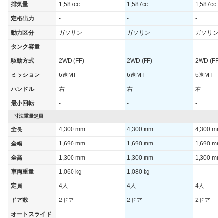
排気量
1,587cc
1,587cc
1,587cc
定格出力
-
-
-
動力区分
ガソリン
ガソリン
ガソリ
タンク容量
-
-
-
駆動方式
2WD (FF)
2WD (FF)
2WD (FF
ミッション
6速MT
6速MT
6速MT
ハンドル
右
右
右
最小回転
-
-
-
寸法重量定員
全長
4,300 mm
4,300 mm
4,300 
全幅
1,690 mm
1,690 mm
1,690 
全高
1,300 mm
1,300 mm
1,300 
車両重量
1,060 kg
1,080 kg
-
定員
4人
4人
4人
ドア数
2ドア
2ドア
2ドア
オートスライド