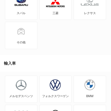
GRヤリス
もっと見る
スバル
三菱
レクサス
iQ
JPN TAXI
MIRAI
その他
MR-S
MR2
輸入車
RAV4
RAV4 PHV
メルセデスベンツ
フォルクスワーゲン
BMW
RAV4 ハイブリッド
SAI