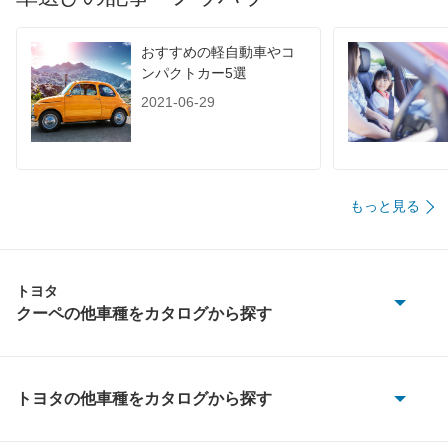
装備詳細を見る
装備詳細を見る
装備
装備オプション
おすすめの軽自動車やコ
ンパクトカー5選
2021-06-29
もっと見る
トヨタ
クーペの他車種をカタログから探す
86
GR86
トヨタの他車種をカタログから探す
86
MR2