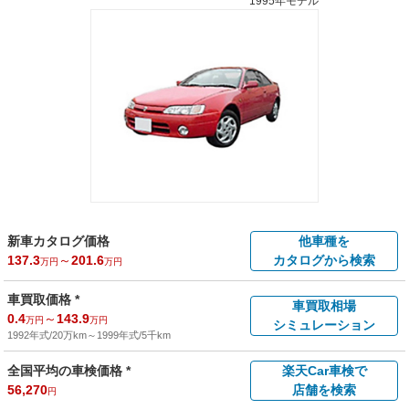
1995年モデル
新車カタログ価格
他車種を
137.3
～
201.6
カタログから検索
万円
万円
車買取価格 *
車買取相場
0.4
～
143.9
万円
万円
シミュレーション
1992年式/20万km
～
1999年式/5千km
全国平均の車検価格 *
楽天Car車検で
56,270
店舗を検索
円