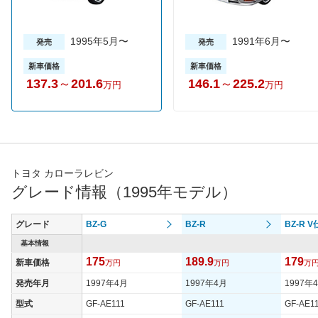
1995年5月〜
1991年6月〜
発売
発売
新車価格
新車価格
137.3
～
201.6
146.1
～
225.2
万円
万円
トヨタ カローラレビン
グレード情報（1995年モデル）
グレード
BZ-G
BZ-R
BZ-R 
基本情報
175
189.9
179
新車価格
万円
万円
万
発売年月
1997年4月
1997年4月
1997年
型式
GF-AE111
GF-AE111
GF-AE1