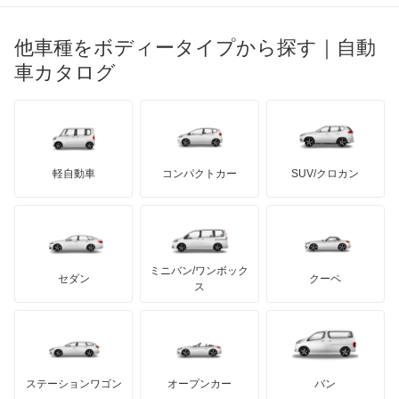
ブガッティ
光岡自動車
イプサム
メルセデス・ベンツ
デーウ
もっと見る
マーキュリー
BYD
ロータス
ランチア
他車種をボディータイプから探す｜自動
日産ディーゼル
もっと見る
ウィッシュ
マイバッハ
キア
リンカーン
プロトン
車カタログ
ローバー
ランボルギーニ
日野自動車
ウィンダム
ブラバス
サンヨン
デロリアン
TD
ロールスロイス
デトマソ
三菱ふそう
エスクァイア
ミニ
ADモータース
サリーン
ドンカーブート
ジネッタ
アバルト
軽自動車
コンパクトカー
SUV/クロカン
UDトラックス
エスクァイア ハイブリッド
アルテガ
プリムス
バーキン
もっと見る
ケータハム
イノチェンティ
レクサス
エスティマ
テスラ
セアト
もっと見る
カーボディーズ
もっと見る
アキュラ
エスティマ ハイブリッド
ミニバン/ワンボック
ジープ
KTM
セダン
クーペ
モーガン
ス
エスティマエミーナ
もっと見る
ダッジ
アルテガ
バンデンプラス
エスティマルシーダ
GMC
マクラーレン
もっと見る
ステーションワゴン
オープンカー
バン
オリジン