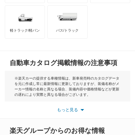
ハマー
オースチン
オーパ
インフィニティ
モーリス
オーリス
軽トラック/軽バン
バス/トラック
トライアンフ
もっと見る
オーリス ハイブリッド
MG
カムリ
自動車カタログ掲載情報の注意事項
ミニ
カムリ ハイブリッド
モーク
※楽天カーの提供する車種情報は、新車発売時のカタログデータ
を元に作成し常に最新情報に更新しておりますが、装備名称がメ
カムリグラシア
ーカー情報の名称と異なる場合、装備内容や価格情報などが更新
もっと見る
の遅れにより実際と異なる場合がございます。
カムロード
※最新情報につきましては、各メーカーの情報をご確認くださ
い。
もっと見る
※また安全装備につきましては同名称の装備であっても動作範囲
カリーナ
や性能に違いがございますので、詳細情報は各メーカーの情報を
ご確認ください。
カリーナED
楽天グループからのお得な情報