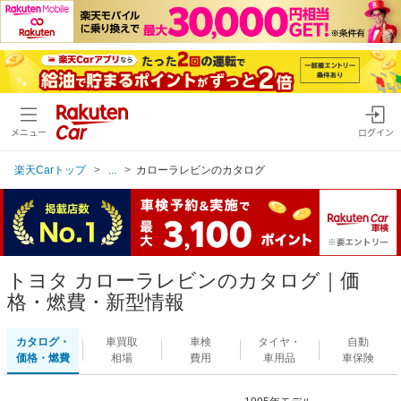
メニュー
ログイン
楽天Carトップ
...
カローラレビンのカタログ
トヨタ カローラレビンのカタログ｜価
格・燃費・新型情報
カタログ・
車買取
車検
タイヤ・
自動
価格・燃費
相場
費用
車用品
車保険