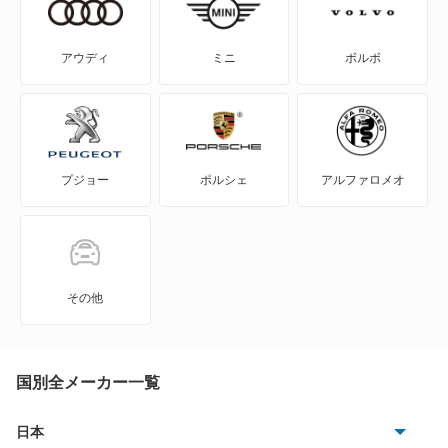
WILL-VI
アウディ
ミニ
ボルボ
WILL-VS
WILL-サイファ
プジョー
ポルシェ
アルファロメオ
アイシス
アクア
アバロン
その他
アベンシスセダン
アベンシスワゴン
国別全メーカー一覧
アリオン
日本