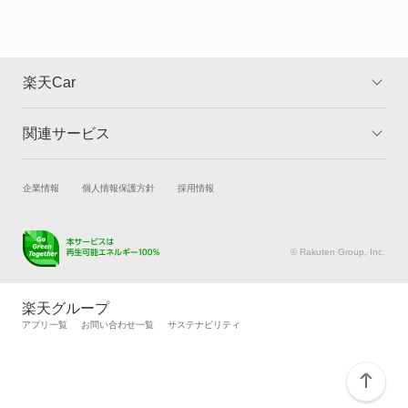
カリーナサーフ
カリーナバン
楽天Car
カルディナ
関連サービス
TOP
よくある質問
カルディナバン
キャンペーン一覧
試乗・商談
新車購入
企業情報
個人情報保護方針
採用情報
カレン
楽天Car車買取
車検予約
カローラ
キズ修理予約
洗車・コーティング予約
© Rakuten Group, Inc.
メンテナンス管理
タイヤ・パーツ購入
カローラ クーペ
タイヤ交換サービス
楽天Car マガジン
楽天グループ
自動車カタログ
自動車保険
アプリ一覧
お問い合わせ一覧
サステナビリティ
カローラ ツーリング
楽天マイカー割
カローラ ツーリング ハイブリッド