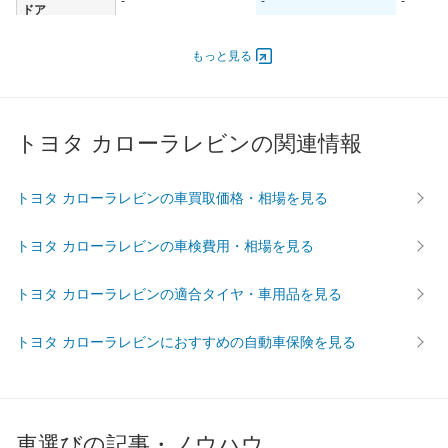
-
-
-
ドア
エンジン
もっと見る
最高出力
- [-]/ -
- [-]/ -
- [-]/ -
最高トルク
- [-]/ -
- [-]/ -
- [-]/ -
過給機
-
-
-
トヨタ カローラレビンの関連情報
タイヤ
前輪サイズ
-
-
-
トヨタ カローラレビンの車買取価格・相場を見る
後輪サイズ
-
-
-
燃費
トヨタ カローラレビンの車検費用・相場を見る
WLTC
-
-
-
WLTC/市街地
-
-
-
トヨタ カローラレビンの適合タイヤ・車用品を見る
WLTC/郊外
-
-
-
トヨタ カローラレビンにおすすめの自動車保険を見る
WLTC/高速道路
-
-
-
JC08
-
-
-
1015
-
-
-
60km定地
-
-
-
車選びの記事・ノウハウ