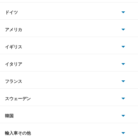
トヨタ
アリスト
ドイツ
日産
アルテッツァ
AMG
アメリカ
ホンダ
アルテッツァジータ
BMW
キャデラック
イギリス
三菱
アルファード
BMWアルピナ
クライスラー
TVR
イタリア
マツダ
アルファード PHEV
スマート
サターン
アストンマーティン
アルファロメオ
フランス
いすゞ
アルファード ハイブリッド
アウディ
シボレー
ジャガー
アウトビアンキ
シトロエン
スバル
アレックス
スウェーデン
オペル
ビュイック
ダイムラー
フィアット
プジョー
スズキ
サーブ
アーバンサポーター
フォルクスワーゲン
韓国
フォード
ベントレー
フェラーリ
ルノー
ダイハツ
ボルボ
イスト
ポルシェ
ヒョンデ
ポンティアック
輸入車その他
ランドローバー
マセラティ