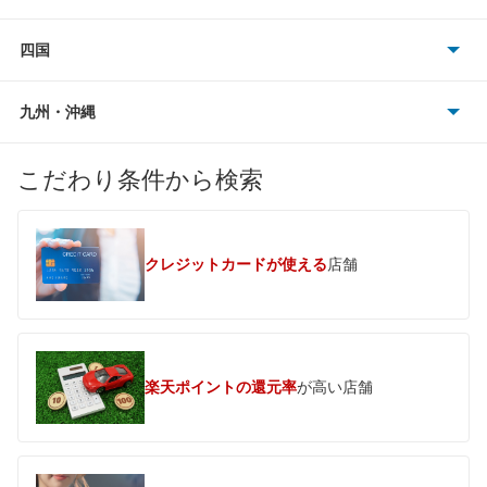
山形
茨城
石川
岐阜
兵庫
岡山
四国
福島
群馬
福井
三重
京都
広島
徳島
九州・沖縄
閉じる
閉じる
閉じる
栃木
滋賀
鳥取
香川
福岡
こだわり条件から検索
山梨
奈良
島根
愛媛
佐賀
クレジットカードが使える
店舗
閉じる
和歌山
山口
高知
長崎
閉じる
閉じる
閉じる
熊本
楽天ポイントの還元率
が高い店舗
大分
宮崎