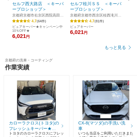
セルフ西大路店 ＜キーパ
セルフ桂川ＳＳ ＜キーパ
ープロショップ＞
ープロショップ＞
京都府京都市右京区西院高田町
京都府京都市西京区桂西滝川町
２７
６１番地
4.7
4.7
(
64
件)
(
81
件)
ピュアキーパー★キャンペーン中
ピュアキーパー
10％OFF★
6,021
円
6,021
円
もっと見る
京都府の洗車・コーティング
作業実績
カローラクロス(トヨタ)の
CX-8(マツダ)の手洗い洗
フレッシュキーパー★キ
車
トヨタのカローラクロスにフレッ
いつも当店をご利用いただきまた
ャンペーン中20％OFF★