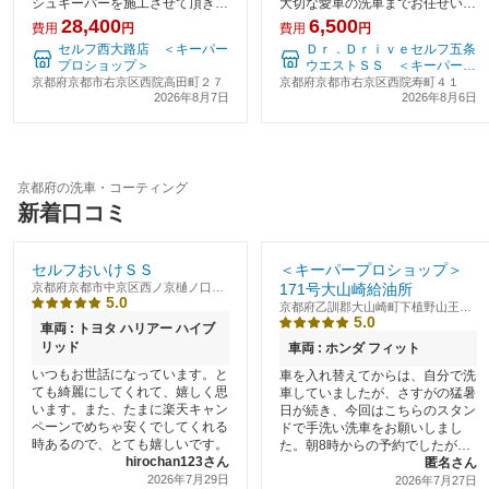
シュキーパーを施工させて頂きま
大切な愛車の洗車までお任せいた
した。フレッシュキーパーは1年
だき心より感謝申し上げます。い
28,400
6,500
費用
円
費用
円
に1度、繰り返すことで塗装が守
つも笑顔でご来店くださるだけで
セルフ西大路店 ＜キーパー
Ｄｒ．Ｄｒｉｖｅセルフ五条
られるだけではなく、ツヤがよく
なくお車をとても大切にされてい
プロショップ＞
ウエストＳＳ ＜キーパープ
なっていくのでくり返しの施工を
る姿に私たちスタッフ一同いつも
ロショップ＞
京都府京都市右京区西院高田町２７
京都府京都市右京区西院寿町４１
おすすめしております
温かい元気をいただい
2026年8月7日
2026年8月6日
京都府の洗車・コーティング
新着口コミ
セルフおいけＳＳ
＜キーパープロショップ＞
京都府京都市中京区西ノ京樋ノ口町
171号大山崎給油所
5.0
35
京都府乙訓郡大山崎町下植野山王前
5.0
12番
車両 : トヨタ ハリアー ハイブ
リッド
車両 : ホンダ フィット
いつもお世話になっています。と
車を入れ替えてからは、自分で洗
ても綺麗にしてくれて、嬉しく思
車していましたが、さすがの猛暑
います。また、たまに楽天キャン
日が続き、今回はこちらのスタン
ペーンでめちゃ安くでしてくれる
ドで手洗い洗車をお願いしまし
時あるので、とても嬉しいです。
た。朝8時からの予約でしたが、
hirochan123さん
渋滞に巻き込まれ、15分ほど遅
匿名さん
2026年7月29日
れましたが、事前に連絡
2026年7月27日