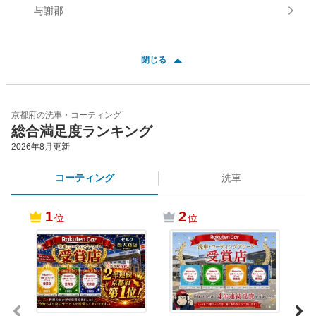
与謝郡
閉じる
京都府の洗車・コーティング
総合満足度ランキング
2026年8月
更新
コーティング
洗車
1
2
位
位
長岡
京都府
クリ
17,