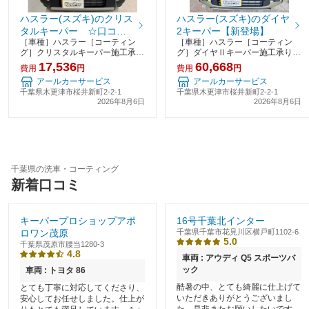
ハスラー(スズキ)のクリス
ハスラー(スズキ)のダイヤ
タルキーパー ☆口コミ
2キーパー【新登場】
［車種］ハスラー［コーティン
［車種］ハスラー［コーティン
投稿で更に30ポイント贈
グ］クリスタルキーパー施工承り
グ］ダイヤⅡキーパー施工承りま
呈中☆
ました。クリスタルキーパーは２
した。ダイヤⅡキーパーは、高密
17,536
60,668
費用
円
費用
円
層の被膜で1年間の耐久になりま
度ガラスをベースに、有機レジン
アールカーサービス
アールカーサービス
す。日頃のお手入れは洗車だけで
被膜新ダイヤⅡレジンを重ねた２
千葉県木更津市桜井新町2-2-1
千葉県木更津市桜井新町2-2-1
大丈夫です！クリスタルキーパー
層構造で従来のエコダイヤキーパ
2026年8月6日
2026年8月6日
は撥水のコーティングで
ーの防汚性能はそのまま
千葉県の洗車・コーティング
新着口コミ
キーパープロショップアポ
16号千葉北インター
ロワン茂原
千葉県千葉市花見川区横戸町1102-6
5.0
千葉県茂原市腰当1280-3
4.8
車両 : アウディ Q5 スポーツバ
ック
車両 : トヨタ 86
酷暑の中、とても綺麗に仕上げて
とても丁寧に対応してくださり、
いただきありがとうございまし
安心してお任せしました。仕上が
た。是非またお願いしたいです。