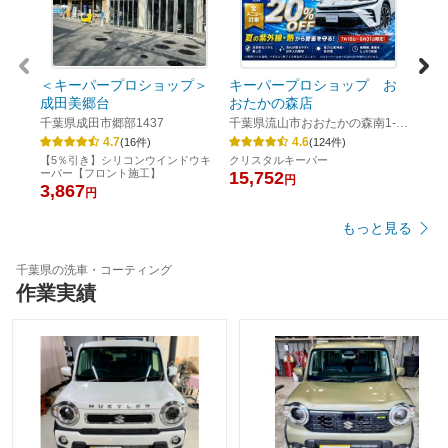
千葉
【5%
はサ
6,3
＜キーパープロショップ＞
キーパープロショップ お
成田美郷台
おたかの森店
千葉県成田市郷部1437
千葉県流山市おおたかの森南1-
24-1
4.7
4.6
(
16
件)
(
124
件)
【5％引き】シリコンウインドウキ
クリスタルキーパー
ーパー【フロント施工】
15,752
円
3,867
円
もっと見る
千葉県の洗車・コーティング
作業実績