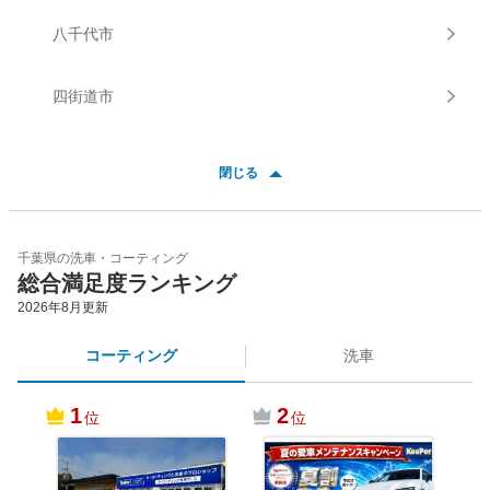
八千代市
四街道市
閉じる
千葉県の洗車・コーティング
総合満足度ランキング
2026年8月
更新
コーティング
洗車
1
2
位
位
＜キ
＞ 