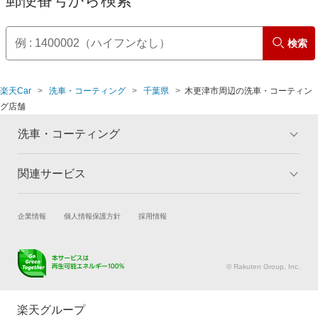
郵便番号から検索
検索
楽天Car
洗車・コーティング
千葉県
木更津市周辺の洗車・コーティン
グ店舗
洗車・コーティング
関連サービス
トップ
マイページ
メリット
ご利用ガイド
試乗・商談
新車購入
企業情報
個人情報保護方針
採用情報
コーティングとは
コーティング診断
楽天Car車買取
車検予約
キャンペーン一覧
ランキング
キズ修理予約
洗車・コーティング予約
よくある質問
© Rakuten Group, Inc.
メンテナンス管理
タイヤ・パーツ購入
タイヤ交換サービス
楽天Car マガジン
楽天グループ