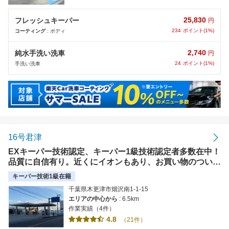
25,830
フレッシュキーパー
円
234
ポイント(1%)
コーティング
: ボディ
2,740
純水手洗い洗車
円
24
ポイント(1%)
手洗い洗車
16号君津
EXキーパー技術認定、キーパー1級技術認定者多数在中！
品質に自信有り。近くにイオンもあり、お買い物のついで
にお立ち寄り頂けます(^^)【使えます】楽天カード、楽天
キーパー技術1級在籍
ペイ、各種電子マネー、各種クレジット
千葉県木更津市畑沢南1-1-15
エリアの中心から
: 6.5km
作業実績（4件）
4.8
（21件）