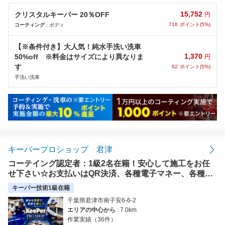
15,752
クリスタルキーパー 20％OFF
円
716
ポイント(5%)
コーティング
: ボディ
【※条件付き】大人気！純水手洗い洗車
1,370
50%off ※料金はサイズにより異なりま
円
す
62
ポイント(5%)
手洗い洗車
キーパープロショップ 君津
コーテイング認定者：1級2名在籍！安心して施工をお任
せ下さい☆お支払いはQR決済、各種電子マネー、各種ク
レジット使えます！
キーパー技術1級在籍
千葉県君津市南子安6-6-2
エリアの中心から
: 7.0km
作業実績（36件）