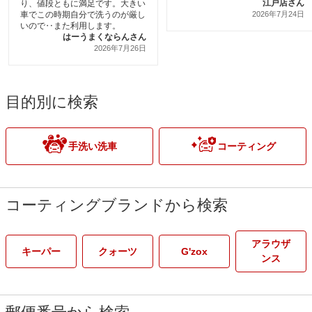
江戸店さん
り、値段ともに満足です。大きい
車でこの時期自分で洗うのが厳し
2026年7月24日
いので‥また利用します。
はーうまくならんさん
2026年7月26日
目的別に検索
手洗い洗車
コーティング
コーティングブランドから検索
アラウザ
キーパー
クォーツ
G'zox
ンス