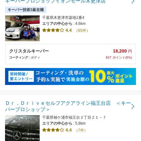
キーパープロショップイオンモール木更津店
キーパー技術1級在籍
千葉県木更津市築地1番4
エリアの中心から
: 4.6km
4.4
（65件）
18,200
クリスタルキーパー
円
827
ポイント(5%)
コーティング
: ボディ
Ｄｒ．Ｄｒｉｖｅセルフアクアライン福王台店 ＜キー
パープロショップ＞
千葉県袖ケ浦市福王台２丁目２１－７
エリアの中心から
: 5.8km
4.4
（7件）