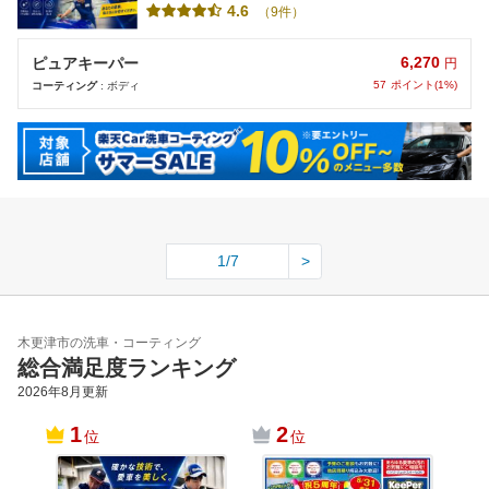
4.6
（9件）
6,270
ピュアキーパー
円
57
ポイント(1%)
コーティング
: ボディ
1/7
>
木更津市の洗車・コーティング
総合満足度ランキング
2026年8月
更新
1
2
位
位