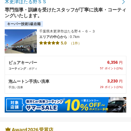
木更津ほたる野ＳＳ
専門指導・訓練を受けたスタッフが丁寧に洗車・コーティ
ングいたします。
キーパー技術1級在籍
千葉県木更津市ほたる野４－６－３
エリアの中心から
: 0.7km
5.0
（1件）
6,356
ピュアキーパー
円
57
ポイント(1%)
コーティング
: ボディ
3,230
泡ムートン手洗い洗車
円
29
ポイント(1%)
手洗い洗車