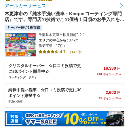
アールカーサービス
木更津市の『純水手洗い洗車・Keeperコーティング専門
店』です。専門店の技術でこの価格！日頃のお手入れをサ
ポートします。全天候型のコーティングブース完備！代車
キーパー技術1級在籍
無料！各種支払方法対応です！
千葉県木更津市桜井新町2-2-1
エリアの中心から
: 3.4km
作業実績（17件）
4.7
（145件）
クリスタルキーパー ☆口コミ投稿で更
16,380
円
に30ポイント贈呈中☆
148
ポイント(1%)
コーティング
: ボディ
純粋手洗い洗車 ☆口コミ投稿で更に30
2,603
円
ポイント贈呈中☆
23
ポイント(1%)
手洗い洗車