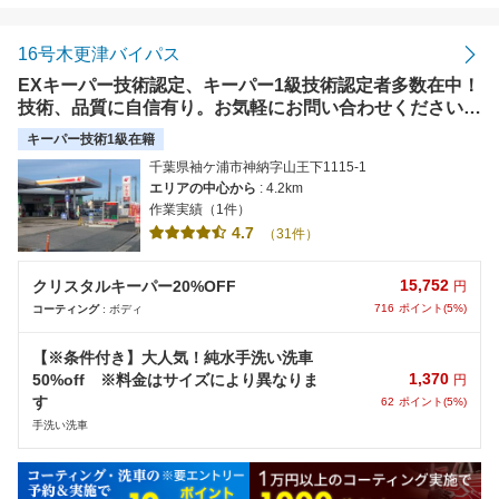
16号木更津バイパス
EXキーパー技術認定、キーパー1級技術認定者多数在中！
技術、品質に自信有り。お気軽にお問い合わせください。
無料レンタカーも有ります。【使えます】楽天カード、楽
キーパー技術1級在籍
天ペイ、各種電子マネー、各種クレジット
千葉県袖ケ浦市神納字山王下1115-1
エリアの中心から
: 4.2km
作業実績（1件）
4.7
（31件）
15,752
クリスタルキーパー20%OFF
円
716
ポイント(5%)
コーティング
: ボディ
【※条件付き】大人気！純水手洗い洗車
1,370
50%off ※料金はサイズにより異なりま
円
す
62
ポイント(5%)
手洗い洗車