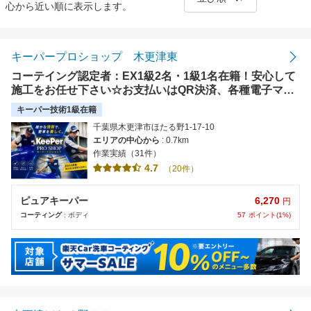
心から近い順に表示します。
距離の近い順
金額の安い順
キーパープロショップ 木更津東
コーテイング認定者：EX1級2名・1級1名在籍！安心して
評価の高い順
施工をお任せ下さい☆お支払いはQR決済、各種電子マネ
ー、各種クレジット使えます！
キーパー技術1級在籍
千葉県木更津市ほたる野1-17-10
エリアの中心から
: 0.7km
作業実績（31件）
4.7
（20件）
6,270
ピュアキーパー
円
57
ポイント(1%)
コーティング
: ボディ