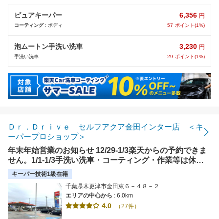
6,356
ピュアキーパー
円
57
ポイント(1%)
コーティング
: ボディ
3,230
泡ムートン手洗い洗車
円
29
ポイント(1%)
手洗い洗車
Ｄｒ．Ｄｒｉｖｅ セルフアクア金田インター店 ＜キ
ーパープロショップ＞
年末年始営業のお知らせ 12/29-1/3楽天からの予約できま
せん。1/1-1/3手洗い洗車・コーティング・作業等は休業
です。給油、ドライブスルーは通常通りです。
キーパー技術1級在籍
千葉県木更津市金田東６－４８－２
エリアの中心から
: 6.0km
4.0
（27件）