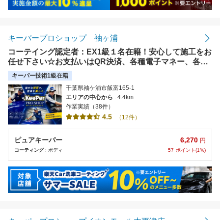
キーパープロショップ 袖ヶ浦
コーテイング認定者：EX1級１名在籍！安心して施工をお
任せ下さい☆お支払いはQR決済、各種電子マネー、各種
クレジット使えます！
キーパー技術1級在籍
千葉県袖ケ浦市飯富165-1
エリアの中心から
: 4.4km
作業実績（38件）
4.5
（12件）
6,270
ピュアキーパー
円
57
ポイント(1%)
コーティング
: ボディ