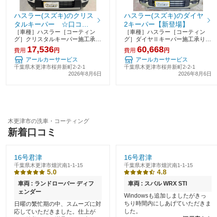
ハスラー(スズキ)のクリス
ハスラー(スズキ)のダイヤ
タルキーパー ☆口コミ
2キーパー【新登場】
［車種］ハスラー［コーティン
［車種］ハスラー［コーティン
投稿で更に30ポイント贈
グ］クリスタルキーパー施工承り
グ］ダイヤⅡキーパー施工承りま
呈中☆
ました。クリスタルキーパーは２
した。ダイヤⅡキーパーは、高密
17,536
60,668
費用
円
費用
円
層の被膜で1年間の耐久になりま
度ガラスをベースに、有機レジン
アールカーサービス
アールカーサービス
す。日頃のお手入れは洗車だけで
被膜新ダイヤⅡレジンを重ねた２
千葉県木更津市桜井新町2-2-1
千葉県木更津市桜井新町2-2-1
大丈夫です！クリスタルキーパー
層構造で従来のエコダイヤキーパ
2026年8月6日
2026年8月6日
は撥水のコーティングで
ーの防汚性能はそのまま
木更津市の洗車・コーティング
新着口コミ
16号君津
16号君津
千葉県木更津市畑沢南1-1-15
千葉県木更津市畑沢南1-1-15
5.0
4.8
車両 : ランドローバー ディフ
車両 : スバル WRX STI
ェンダー
Windowsも追加しましたがきっ
ちり時間内にしあげていただきま
日曜の繁忙期の中、スムーズに対
した。
応していただきました。仕上が