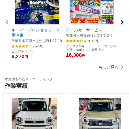
キーパープロショップ 木
アールカーサービス
キー
更津東
ンモ
千葉県木更津市桜井新町2-2-1
千葉県木更津市ほたる野1-17-10
千葉
4.7
(
145
件)
4.7
(
20
件)
クリスタルキーパー ☆口コミ投稿
で更に30ポイント贈呈中☆
ピュアキーパー
クリ
16,380
6,270
円
18,
円
もっと見る
木更津市の洗車・コーティング
作業実績