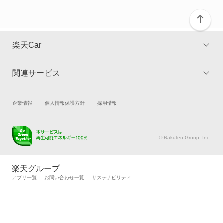
カリーナサーフ
カリーナバン
楽天Car
カルディナ
関連サービス
TOP
よくある質問
カルディナバン
キャンペーン一覧
試乗・商談
新車購入
企業情報
個人情報保護方針
採用情報
カレン
楽天Car車買取
車検予約
カローラ
キズ修理予約
洗車・コーティング予約
© Rakuten Group, Inc.
メンテナンス管理
タイヤ・パーツ購入
カローラ クーペ
タイヤ交換サービス
楽天Car マガジン
楽天グループ
自動車カタログ
自動車保険
アプリ一覧
お問い合わせ一覧
サステナビリティ
カローラ ツーリング
楽天マイカー割
カローラ ツーリング ハイブリッド