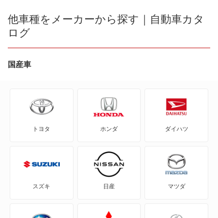
bB
他車種をメーカーから探す｜自動車カタ
イプサム
ログ
bZ4X
オーパ
bZ4X ツーリング
国産車
カムリグラシア
C+pod
カルディナ
C-HR
カローラ ツーリング
トヨタ
ホンダ
ダイハツ
eQ
カローラ ツーリング ハイブリッド
FJ クルーザー
カローラスパシオ
GR86
カローラフィールダー
スズキ
日産
マツダ
GRカローラ
カローラフィールダー ハイブリッド