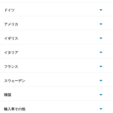
トヨタ
アリスト
ラウム
ドイツ
日産
アルテッツァ
AMG
アメリカ
もっと見る
ホンダ
アルテッツァジータ
BMW
キャデラック
イギリス
三菱
アルファード
BMWアルピナ
クライスラー
TVR
イタリア
マツダ
アルファード PHEV
スマート
サターン
アストンマーティン
アルファロメオ
フランス
いすゞ
アルファード ハイブリッド
アウディ
シボレー
ジャガー
アウトビアンキ
シトロエン
スバル
アレックス
スウェーデン
オペル
ビュイック
ダイムラー
フィアット
プジョー
スズキ
サーブ
アーバンサポーター
フォルクスワーゲン
韓国
フォード
ベントレー
フェラーリ
ルノー
ダイハツ
ボルボ
イスト
ポルシェ
ヒョンデ
ポンティアック
輸入車その他
ランドローバー
マセラティ