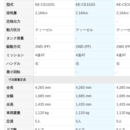
型式
KE-CE102G
KE-CE102G
KE-CE1
排気量
2,184cc
2,184cc
2,184cc
定格出力
-
-
-
動力区分
ディーゼル
ディーゼル
ディー
タンク容量
-
-
-
駆動方式
2WD (FF)
2WD (FF)
2WD (FF
ミッション
4速AT
4速AT
4速AT
ハンドル
右
右
右
最小回転
-
-
-
寸法重量定員
全長
4,265 mm
4,265 mm
4,265 
全幅
1,685 mm
1,685 mm
1,685 
全高
1,435 mm
1,435 mm
1,435 
車両重量
1,120 kg
1,120 kg
1,120 kg
定員
5人
5人
5人
ドア数
5ドア
5ドア
5ドア