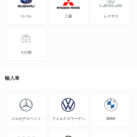
GRヤリス
カローラルミオン
スバル
三菱
レクサス
iQ
ガイア
JPN TAXI
クラウンエステート
MIRAI
クラウンエステート ハイブリッド
その他
MR-S
クラウンワゴン
MR2
輸入車
サクシードワゴン
RAV4
シエンタ
RAV4 PHV
シエンタ ハイブリッド
メルセデスベンツ
フォルクスワーゲン
BMW
RAV4 ハイブリッド
スプリンターカリブ
SAI