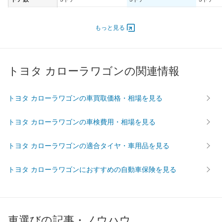
オートスライド
-
-
-
ドア
もっと見る
エンジン
最高出力
- [-]/ -
- [-]/ -
- [-]/ -
最高トルク
- [-]/ -
- [-]/ -
- [-]/ -
トヨタ カローラワゴンの関連情報
過給機
-
-
-
タイヤ
トヨタ カローラワゴンの車買取価格・相場を見る
前輪サイズ
165/80R13 83S
165/80R13 83S
165/80R
後輪サイズ
165/80R13 83S
165/80R13 83S
165/80R
トヨタ カローラワゴンの車検費用・相場を見る
燃費
トヨタ カローラワゴンの適合タイヤ・車用品を見る
WLTC
-
-
-
WLTC/市街地
-
-
-
トヨタ カローラワゴンにおすすめの自動車保険を見る
WLTC/郊外
-
-
-
WLTC/高速道路
-
-
-
JC08
-
-
-
車選びの記事・ノウハウ
1015
-
-
-