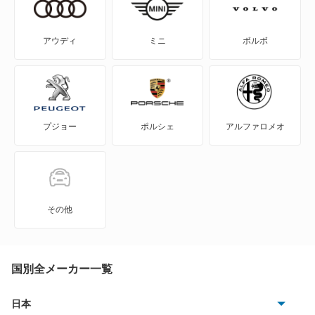
スプリンターワゴン
WILL-VI
セプターワゴン
アウディ
ミニ
ボルボ
WILL-VS
ナディア
WILL-サイファ
ビスタアルデオ
プジョー
ポルシェ
アルファロメオ
アイシス
ファンカーゴ
アクア
プリウス アルファ
アバロン
プロボックスワゴン
その他
アベンシスセダン
マーク2クオリス
アベンシスワゴン
国別全メーカー一覧
マーク2ブリット
アリオン
日本
マーク2ワゴン