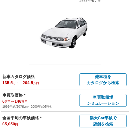
1991年モデル
新車カタログ価格
他車種を
135.5
～
204.5
カタログから検索
万円
万円
車買取価格 *
車買取相場
0
～
146
万円
万円
シミュレーション
1993年式/20万km
～
2000年式/5千km
全国平均の車検価格 *
楽天Car車検で
65,050
店舗を検索
円