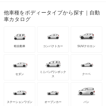
ブガッティ
光岡自動車
イプサム
メルセデス・ベンツ
デーウ
もっと見る
マーキュリー
BYD
ロータス
ランチア
他車種をボディータイプから探す｜自動
日産ディーゼル
もっと見る
ウィッシュ
マイバッハ
キア
リンカーン
プロトン
車カタログ
ローバー
ランボルギーニ
日野自動車
ウィンダム
ブラバス
サンヨン
デロリアン
TD
ロールスロイス
デトマソ
三菱ふそう
エスクァイア
ミニ
ADモータース
サリーン
ドンカーブート
ジネッタ
アバルト
軽自動車
コンパクトカー
SUV/クロカン
UDトラックス
エスクァイア ハイブリッド
アルテガ
プリムス
バーキン
もっと見る
ケータハム
イノチェンティ
レクサス
エスティマ
テスラ
セアト
もっと見る
カーボディーズ
もっと見る
アキュラ
エスティマ ハイブリッド
ミニバン/ワンボック
ジープ
KTM
セダン
クーペ
モーガン
ス
エスティマエミーナ
もっと見る
ダッジ
アルテガ
バンデンプラス
エスティマルシーダ
GMC
マクラーレン
もっと見る
ステーションワゴン
オープンカー
バン
オリジン