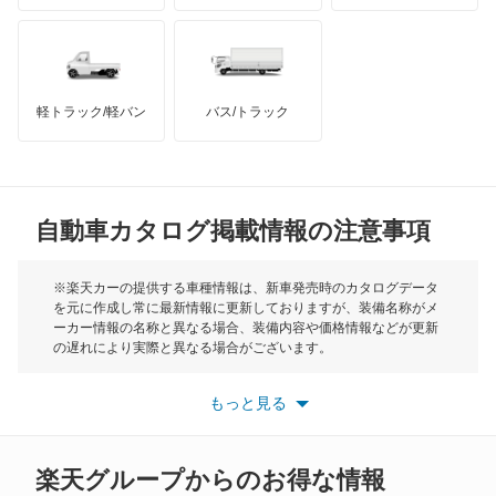
ハマー
オースチン
オーパ
インフィニティ
モーリス
オーリス
軽トラック/軽バン
バス/トラック
トライアンフ
もっと見る
オーリス ハイブリッド
MG
カムリ
自動車カタログ掲載情報の注意事項
ミニ
カムリ ハイブリッド
モーク
※楽天カーの提供する車種情報は、新車発売時のカタログデータ
を元に作成し常に最新情報に更新しておりますが、装備名称がメ
カムリグラシア
ーカー情報の名称と異なる場合、装備内容や価格情報などが更新
もっと見る
の遅れにより実際と異なる場合がございます。
カムロード
※最新情報につきましては、各メーカーの情報をご確認くださ
い。
もっと見る
※また安全装備につきましては同名称の装備であっても動作範囲
カリーナ
や性能に違いがございますので、詳細情報は各メーカーの情報を
ご確認ください。
カリーナED
楽天グループからのお得な情報