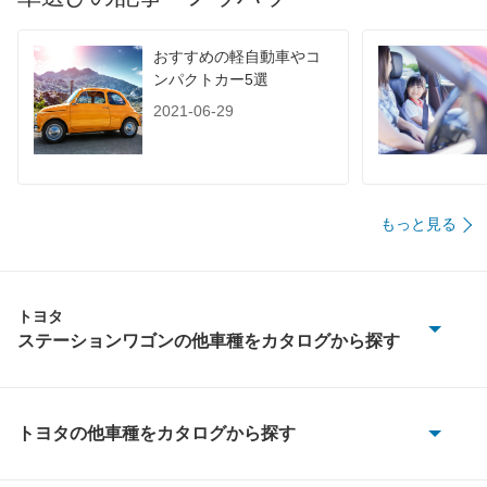
60km定地
-
-
-
おすすめの軽自動車やコ
装備詳細を見る
装備詳細を見る
装備
装備オプション
ンパクトカー5選
2021-06-29
もっと見る
トヨタ
ステーションワゴンの他車種をカタログから探す
bB
アベンシスワゴン
トヨタの他車種をカタログから探す
86
アルテッツァジータ