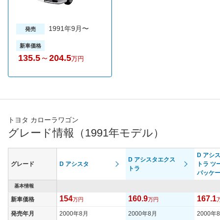
1991年9月〜
発売
新車価格
135.5
～
204.5
万円
トヨタ カローラワゴン
グレード情報（1991年モデル）
D アシ
D アシスタエクス
グレード
D アシスタ
トラ ツ
トラ
パッケ
基本情報
154
160.9
167.1
新車価格
万円
万円
発売年月
2000年8月
2000年8月
2000年