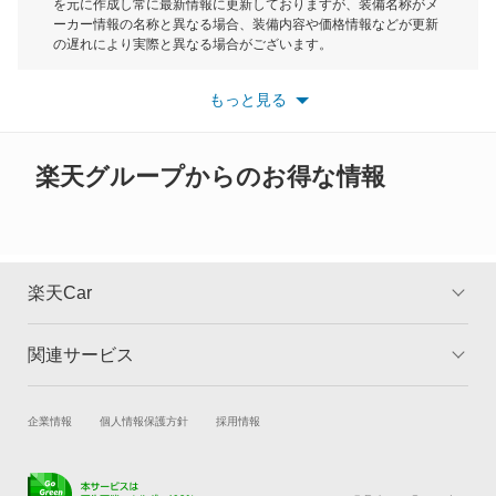
を元に作成し常に最新情報に更新しておりますが、装備名称がメ
ーカー情報の名称と異なる場合、装備内容や価格情報などが更新
もっと見る
の遅れにより実際と異なる場合がございます。
※最新情報につきましては、各メーカーの情報をご確認くださ
い。
もっと見る
※また安全装備につきましては同名称の装備であっても動作範囲
や性能に違いがございますので、詳細情報は各メーカーの情報を
ご確認ください。
楽天グループからのお得な情報
楽天Car
関連サービス
TOP
よくある質問
キャンペーン一覧
試乗・商談
新車購入
企業情報
個人情報保護方針
採用情報
楽天Car車買取
車検予約
キズ修理予約
洗車・コーティング予約