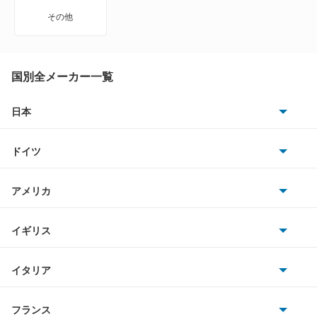
その他
国別全メーカー一覧
日本
トヨタ
ドイツ
日産
AMG
アメリカ
ホンダ
BMW
キャデラック
イギリス
三菱
BMWアルピナ
クライスラー
TVR
イタリア
マツダ
スマート
サターン
アストンマーティン
アルファロメオ
フランス
いすゞ
アウディ