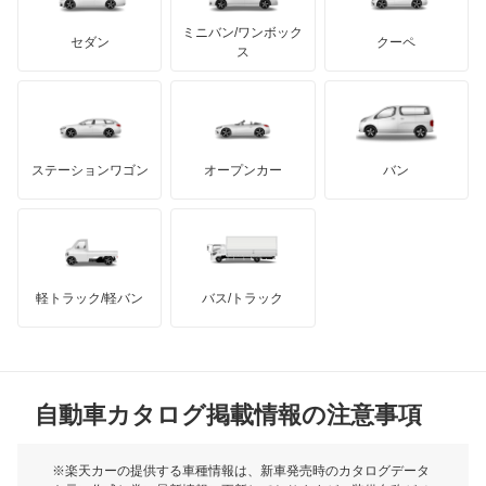
もっと見る
アキュラ
ミニバン/ワンボック
ジープ
KTM
セダン
クーペ
モーガン
ス
もっと見る
ダッジ
アルテガ
バンデンプラス
GMC
マクラーレン
もっと見る
ステーションワゴン
オープンカー
バン
ハマー
オースチン
インフィニティ
モーリス
軽トラック/軽バン
バス/トラック
トライアンフ
もっと見る
MG
自動車カタログ掲載情報の注意事項
ミニ
モーク
※楽天カーの提供する車種情報は、新車発売時のカタログデータ