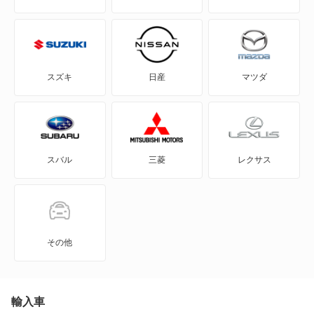
スズキ
日産
マツダ
スバル
三菱
レクサス
その他
輸入車