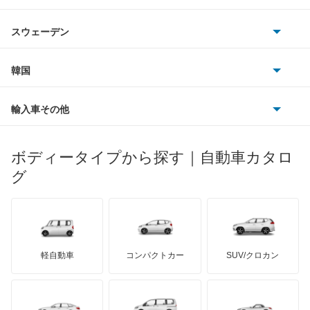
シボレー
ジャガー
アウトビアンキ
シトロエン
スバル
スウェーデン
オペル
ビュイック
ダイムラー
フィアット
プジョー
スズキ
サーブ
フォルクスワーゲン
韓国
フォード
ベントレー
フェラーリ
ルノー
ダイハツ
ボルボ
ポルシェ
ヒョンデ
ポンティアック
輸入車その他
ランドローバー
マセラティ
ブガッティ
光岡自動車
メルセデス・ベンツ
デーウ
もっと見る
マーキュリー
BYD
ロータス
ランチア
ボディータイプから探す｜自動車カタロ
日産ディーゼル
もっと見る
マイバッハ
キア
リンカーン
プロトン
グ
ローバー
ランボルギーニ
日野自動車
ブラバス
サンヨン
デロリアン
TD
ロールスロイス
デトマソ
三菱ふそう
ミニ
ADモータース
サリーン
ドンカーブート
ジネッタ
アバルト
軽自動車
コンパクトカー
SUV/クロカン
UDトラックス
アルテガ
プリムス
バーキン
もっと見る
ケータハム
イノチェンティ
レクサス
テスラ
セアト
もっと見る
カーボディーズ