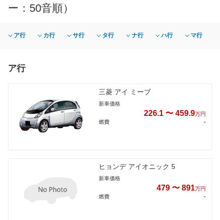
ー：50音順）
ア行
カ行
サ行
タ行
ナ行
ハ行
マ行
ア行
三菱 アイ ミーブ
新車価格
226.1 〜 459.9
万円
燃費
-
ヒョンデ アイオニック 5
新車価格
479 〜 891
万円
燃費
-