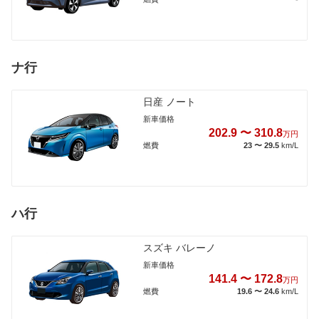
ナ行
日産 ノート
新車価格
202.9 〜 310.8
万円
燃費
23 〜 29.5
km/L
ハ行
スズキ バレーノ
新車価格
141.4 〜 172.8
万円
燃費
19.6 〜 24.6
km/L