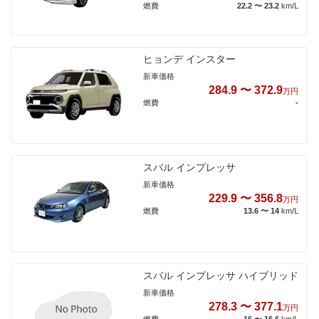
燃費
22.2 〜 23.2
km/L
ヒョンデ インスター
新車価格
284.9 〜 372.9
万円
燃費
-
スバル インプレッサ
新車価格
229.9 〜 356.8
万円
燃費
13.6 〜 14
km/L
スバル インプレッサ ハイブリッド
新車価格
278.3 〜 377.1
万円
燃費
16 〜 16.6
km/L