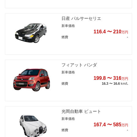
日産 パルサーセリエ
新車価格
116.4 〜 210
万円
燃費
-
フィアット パンダ
新車価格
199.8 〜 316
万円
燃費
16.3 〜 16.6
km/L
光岡自動車 ビュート
新車価格
167.4 〜 585
万円
燃費
-