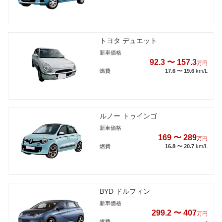
トヨタ デュエット
新車価格
92.3 〜 157.3
万円
燃費
17.6 〜 19.6
km/L
ルノー トゥインゴ
新車価格
169 〜 289
万円
燃費
16.8 〜 20.7
km/L
BYD ドルフィン
新車価格
299.2 〜 407
万円
燃費
-