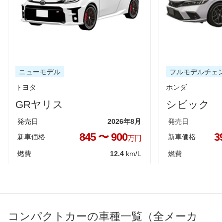
ニューモデル
フルモデルチェ
トヨタ
ホンダ
GRヤリス
シビック
発売日
2026年8月
発売日
845 〜 900
3
新車価格
新車価格
万円
燃費
12.4
km/L
燃費
コンパクトカーの車種一覧（全メーカ