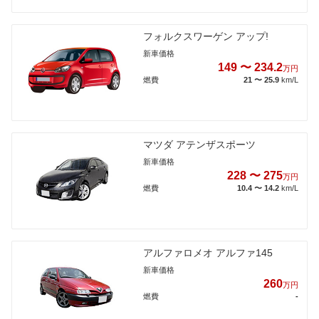
フォルクスワーゲン アップ!
新車価格
149 〜 234.2
万円
燃費
21 〜 25.9
km/L
マツダ アテンザスポーツ
新車価格
228 〜 275
万円
燃費
10.4 〜 14.2
km/L
アルファロメオ アルファ145
新車価格
260
万円
燃費
-