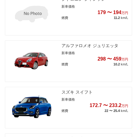
新車価格
179 〜 194
万円
燃費
11.2
km/L
アルファロメオ ジュリエッタ
新車価格
298 〜 459
万円
燃費
10.2
km/L
スズキ スイフト
新車価格
172.7 〜 233.2
万円
燃費
22 〜 25.4
km/L