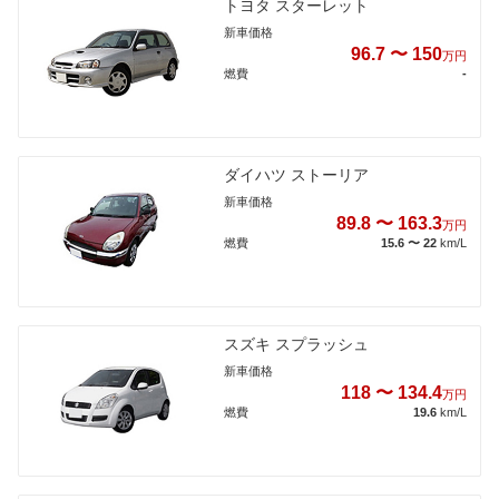
トヨタ スターレット
新車価格
96.7 〜 150
万円
燃費
-
ダイハツ ストーリア
新車価格
89.8 〜 163.3
万円
燃費
15.6 〜 22
km/L
スズキ スプラッシュ
新車価格
118 〜 134.4
万円
燃費
19.6
km/L