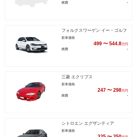
燃費
-
フォルクスワーゲン イー・ゴルフ
新車価格
499 〜 544.8
万円
燃費
-
三菱 エクリプス
新車価格
247 〜 298
万円
燃費
-
シトロエン エグザンティア
新車価格
325 〜 350
万円