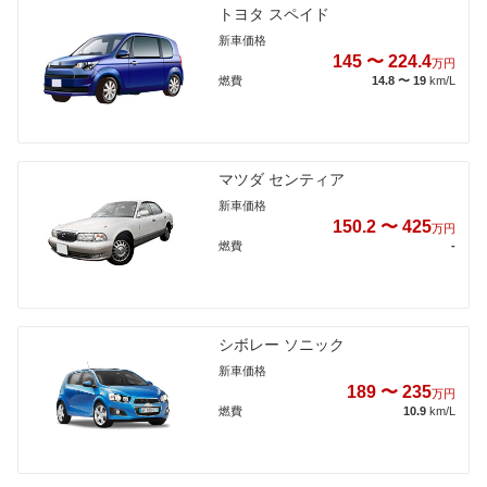
トヨタ スペイド
新車価格
145 〜 224.4
万円
燃費
14.8 〜 19
km/L
マツダ センティア
新車価格
150.2 〜 425
万円
燃費
-
シボレー ソニック
新車価格
189 〜 235
万円
燃費
10.9
km/L