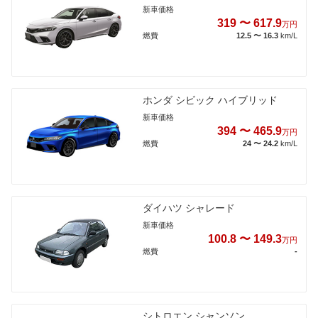
新車価格
319 〜 617.9
万円
燃費
12.5 〜 16.3
km/L
ホンダ シビック ハイブリッド
新車価格
394 〜 465.9
万円
燃費
24 〜 24.2
km/L
ダイハツ シャレード
新車価格
100.8 〜 149.3
万円
燃費
-
シトロエン シャンソン