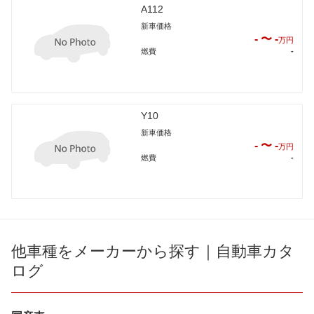
A112
新車価格
- 〜 -
万円
燃費
-
Y10
新車価格
- 〜 -
万円
燃費
-
他車種をメーカーから探す｜自動車カタ
ログ