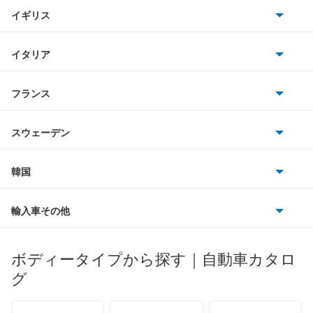
キャデラック
イギリス
三菱
BMWアルピナ
クライスラー
TVR
イタリア
マツダ
スマート
サターン
アストンマーティン
アルファロメオ
フランス
いすゞ
アウディ
シボレー
ジャガー
アウトビアンキ
シトロエン
スバル
スウェーデン
オペル
ビュイック
ダイムラー
フィアット
プジョー
スズキ
サーブ
フォルクスワーゲン
韓国
フォード
ベントレー
フェラーリ
ルノー
ダイハツ
ボルボ
ポルシェ
ヒョンデ
ポンティアック
輸入車その他
ランドローバー
マセラティ
ブガッティ
光岡自動車
メルセデス・ベンツ
デーウ
もっと見る
マーキュリー
BYD
ロータス
ランチア
ボディータイプから探す｜自動車カタロ
日産ディーゼル
もっと見る
マイバッハ
キア
リンカーン
プロトン
グ
ローバー
ランボルギーニ
日野自動車
ブラバス
サンヨン
デロリアン
TD
ロールスロイス