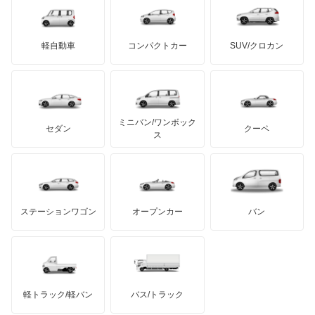
デトマソ
三菱ふそう
ミニ
ADモータース
サリーン
ドンカーブート
ジネッタ
アバルト
軽自動車
コンパクトカー
SUV/クロカン
UDトラックス
アルテガ
プリムス
バーキン
もっと見る
ケータハム
イノチェンティ
レクサス
テスラ
セアト
もっと見る
カーボディーズ
もっと見る
アキュラ
ミニバン/ワンボック
ジープ
KTM
セダン
クーペ
モーガン
ス
もっと見る
ダッジ
アルテガ
バンデンプラス
GMC
マクラーレン
もっと見る
ステーションワゴン
オープンカー
バン
ハマー
オースチン
インフィニティ
モーリス
軽トラック/軽バン
バス/トラック
トライアンフ
もっと見る