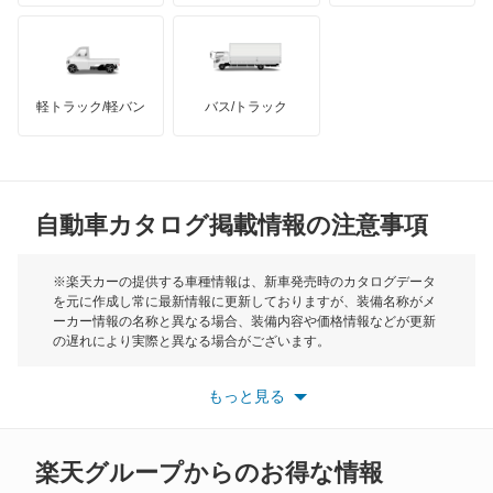
ハマー
オースチン
オーパ
インフィニティ
モーリス
オーリス
軽トラック/軽バン
バス/トラック
トライアンフ
もっと見る
オーリス ハイブリッド
MG
カムリ
自動車カタログ掲載情報の注意事項
ミニ
カムリ ハイブリッド
モーク
※楽天カーの提供する車種情報は、新車発売時のカタログデータ
を元に作成し常に最新情報に更新しておりますが、装備名称がメ
カムリグラシア
ーカー情報の名称と異なる場合、装備内容や価格情報などが更新
もっと見る
の遅れにより実際と異なる場合がございます。
カムロード
※最新情報につきましては、各メーカーの情報をご確認くださ
い。
もっと見る
※また安全装備につきましては同名称の装備であっても動作範囲
カリーナ
や性能に違いがございますので、詳細情報は各メーカーの情報を
ご確認ください。
カリーナED
楽天グループからのお得な情報