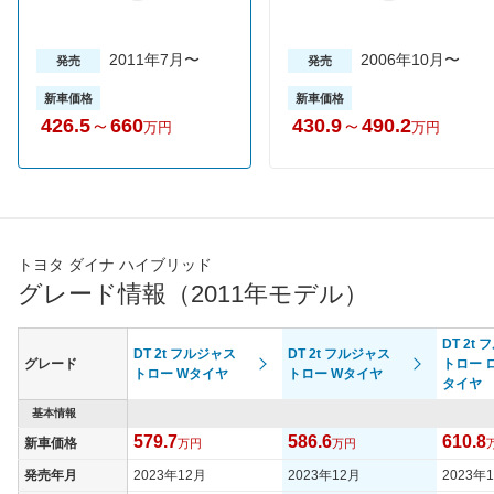
2011年7月〜
2006年10月〜
発売
発売
新車価格
新車価格
426.5
～
660
430.9
～
490.2
万円
万円
トヨタ ダイナ ハイブリッド
グレード情報（2011年モデル）
DT 2t
DT 2t フルジャス
DT 2t フルジャス
グレード
トロー 
トロー Wタイヤ
トロー Wタイヤ
タイヤ
基本情報
579.7
586.6
610.8
新車価格
万円
万円
発売年月
2023年12月
2023年12月
2023年