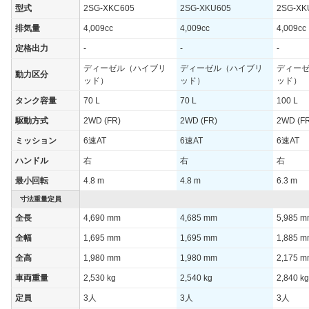
型式
2SG-XKC605
2SG-XKU605
2SG-XK
排気量
4,009cc
4,009cc
4,009cc
定格出力
-
-
-
ディーゼル（ハイブリ
ディーゼル（ハイブリ
ディー
動力区分
ッド）
ッド）
ッド）
タンク容量
70 L
70 L
100 L
駆動方式
2WD (FR)
2WD (FR)
2WD (F
ミッション
6速AT
6速AT
6速AT
ハンドル
右
右
右
最小回転
4.8 m
4.8 m
6.3 m
寸法重量定員
全長
4,690 mm
4,685 mm
5,985 
全幅
1,695 mm
1,695 mm
1,885 
全高
1,980 mm
1,980 mm
2,175 
車両重量
2,530 kg
2,540 kg
2,840 kg
定員
3人
3人
3人