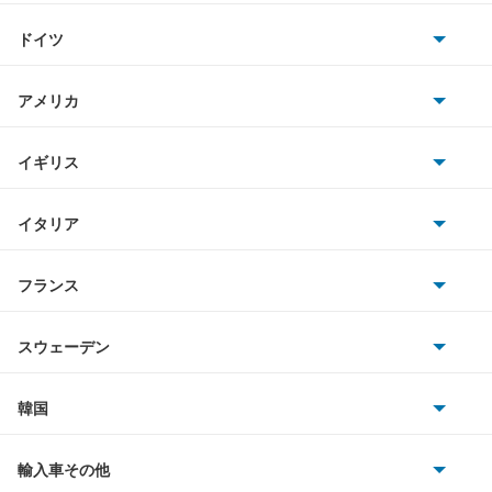
トヨタ
アリスト
ドイツ
日産
アルテッツァ
AMG
アメリカ
ホンダ
アルテッツァジータ
BMW
キャデラック
イギリス
三菱
アルファード
BMWアルピナ
クライスラー
TVR
イタリア
マツダ
アルファード PHEV
スマート
サターン
アストンマーティン
アルファロメオ
フランス
いすゞ
アルファード ハイブリッド
アウディ
シボレー
ジャガー
アウトビアンキ
シトロエン
スバル
アレックス
スウェーデン
オペル
ビュイック
ダイムラー
フィアット
プジョー
スズキ
サーブ
アーバンサポーター
フォルクスワーゲン
韓国
フォード
ベントレー
フェラーリ
ルノー
ダイハツ
ボルボ
イスト
ポルシェ
ヒョンデ
ポンティアック
輸入車その他
ランドローバー
マセラティ
ブガッティ