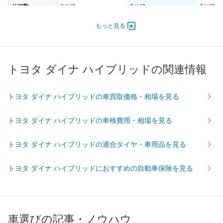
ドア数
2ドア
2ドア
2ドア
オートスライド
-
-
-
もっと見る
ドア
エンジン
最高出力
110.00 [150]/ 6,000
110.00 [150]/ 6,000
110.00 [
トヨタ ダイナ ハイブリッドの関連情報
最高トルク
470 [47.9]/ 1,000
470 [47.9]/ 1,000
470 [47.
過給機
-
-
-
トヨタ ダイナ ハイブリッドの車買取価格・相場を見る
タイヤ
前輪サイズ
205/70R16
205/70R16
205/75
トヨタ ダイナ ハイブリッドの車検費用・相場を見る
後輪サイズ
205/70R16
205/70R16
205/75
燃費
トヨタ ダイナ ハイブリッドの適合タイヤ・車用品を見る
WLTC
-
-
-
トヨタ ダイナ ハイブリッドにおすすめの自動車保険を見る
WLTC/市街地
-
-
-
WLTC/郊外
-
-
-
WLTC/高速道路
-
-
-
JC08
-
-
-
車選びの記事・ノウハウ