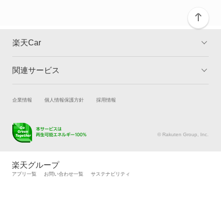
カリーナサーフ
カリーナバン
楽天Car
カルディナ
関連サービス
TOP
よくある質問
カルディナバン
キャンペーン一覧
試乗・商談
新車購入
企業情報
個人情報保護方針
採用情報
カレン
楽天Car車買取
車検予約
カローラ
キズ修理予約
洗車・コーティング予約
© Rakuten Group, Inc.
メンテナンス管理
タイヤ・パーツ購入
カローラ クーペ
タイヤ交換サービス
楽天Car マガジン
楽天グループ
自動車カタログ
自動車保険
アプリ一覧
お問い合わせ一覧
サステナビリティ
カローラ ツーリング
楽天マイカー割
カローラ ツーリング ハイブリッド