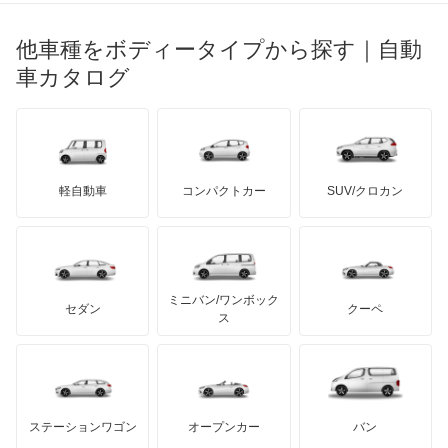
光岡自動車
イプサム
メルセデス・ベンツ
デーウ
もっと見る
マーキュリー
BYD
ロータス
ランチア
他車種をボディータイプから探す｜自動
日産ディーゼル
もっと見る
ウィッシュ
マイバッハ
キア
リンカーン
プロトン
車カタログ
ローバー
ランボルギーニ
日野自動車
ウィンダム
ブラバス
サンヨン
デロリアン
TD
ロールスロイス
デトマソ
三菱ふそう
エスクァイア
ミニ
ADモータース
サリーン
ドンカーブート
ジネッタ
アバルト
軽自動車
コンパクトカー
SUV/クロカン
UDトラックス
エスクァイア ハイブリッド
アルテガ
プリムス
バーキン
もっと見る
ケータハム
イノチェンティ
レクサス
エスティマ
テスラ
セアト
もっと見る
カーボディーズ
もっと見る
アキュラ
エスティマ ハイブリッド
ミニバン/ワンボック
ジープ
KTM
セダン
クーペ
モーガン
ス
エスティマエミーナ
もっと見る
ダッジ
アルテガ
バンデンプラス
エスティマルシーダ
GMC
マクラーレン
もっと見る
ステーションワゴン
オープンカー
バン
オリジン