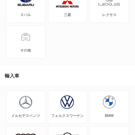
GRヤリス
スバル
三菱
レクサス
iQ
JPN TAXI
MIRAI
その他
MR-S
MR2
輸入車
RAV4
RAV4 PHV
メルセデスベンツ
フォルクスワーゲン
BMW
RAV4 ハイブリッド
SAI