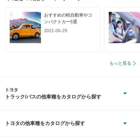
1015
-
-
-
60km定地
-
-
-
おすすめの軽自動車やコ
ンパクトカー5選
装備詳細を見る
装備詳細を見る
装備
装備オプション
2021-06-29
もっと見る
トヨタ
トラック/バスの他車種をカタログから探す
コースター
タウンエーストラック
トヨタの他車種をカタログから探す
86
ダイナ