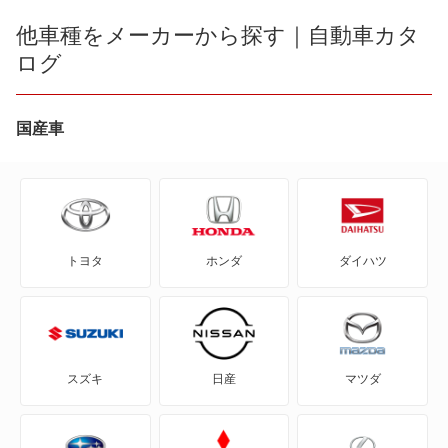
bB
他車種をメーカーから探す｜自動車カタ
ダイナダンプ
ログ
bZ4X
トヨエース
bZ4X ツーリング
国産車
トヨエース ハイブリッド
C+pod
トヨエースダンプ
C-HR
ハイエースコミューター
トヨタ
ホンダ
ダイハツ
eQ
ハイエーストラック
FJ クルーザー
ハイラックストラック
GR86
ライトエーストラック
スズキ
日産
マツダ
GRカローラ
もっと見る