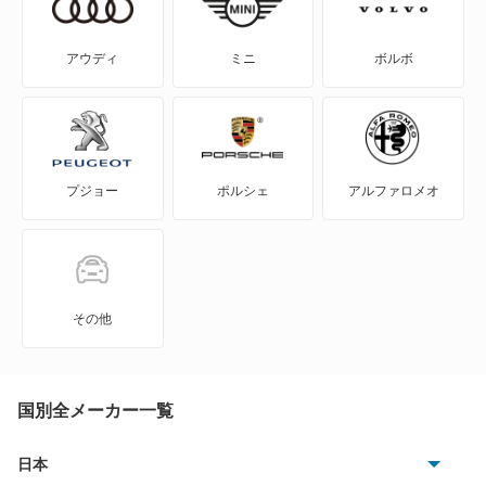
WILL-VI
アウディ
ミニ
ボルボ
WILL-VS
WILL-サイファ
プジョー
ポルシェ
アルファロメオ
アイシス
アクア
アバロン
その他
アベンシスセダン
アベンシスワゴン
国別全メーカー一覧
アリオン
日本