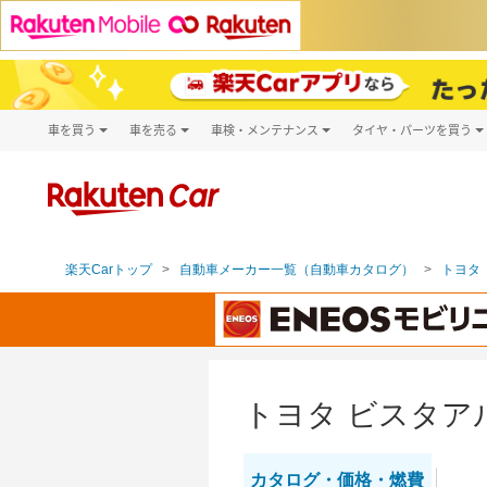
車を買う
車を売る
車検・メンテナンス
タイヤ・パーツを買う
試乗・商談
楽天Car車買取
車検予約
タイヤ・パー
キズ修理予約
新車
タイヤ交換サ
洗車・コーティング予約
メンテナンス管理
楽天Carトップ
自動車メーカー一覧（自動車カタログ）
トヨタ（
トヨタ ビスタア
カタログ・
価格・燃費