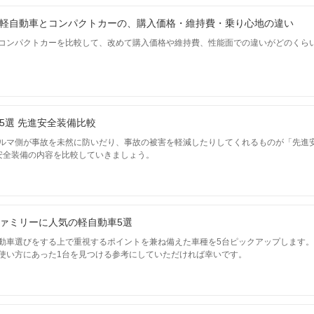
軽自動車とコンパクトカーの、購入価格・維持費・乗り心地の違い
コンパクトカーを比較して、改めて購入価格や維持費、性能面での違いがどのくら
5選 先進安全装備比較
ルマ側が事故を未然に防いだり、事故の被害を軽減したりしてくれるものが「先進
安全装備の内容を比較していきましょう。
ァミリーに人気の軽自動車5選
動車選びをする上で重視するポイントを兼ね備えた車種を5台ピックアップします
使い方にあった1台を見つける参考にしていただければ幸いです。