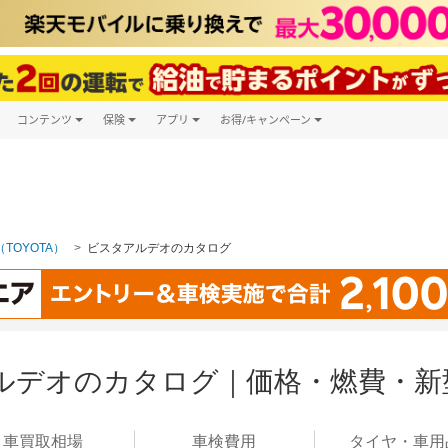
コンテンツ
保険
アプリ
お得/キャンペーン
楽天Carマガジン
キャンペーン一覧
ツ購入
自動車保険
楽天Carアプリ
自動車カタログ
ービス
楽天マイカー割
TOYOTA）
ビスタアルデオのカタログ
ルデオのカタログ｜価格・燃費・新
車買取
相場
車検
費用
タイヤ・
車用