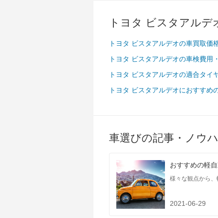
タイヤ
前輪サイズ
195/65R15 9
トヨタ ビスタアルデ
後輪サイズ
195/65R15 9
トヨタ ビスタアルデオの車買取価
燃費
トヨタ ビスタアルデオの車検費用
WLTC
-
WLTC/市街地
-
トヨタ ビスタアルデオの適合タイ
WLTC/郊外
-
トヨタ ビスタアルデオにおすすめ
WLTC/高速道路
-
JC08
-
1015
-
車選びの記事・ノウ
60km定地
-
装備詳細
装備オプション
おすすめの軽自
様々な観点から、
2021-06-29