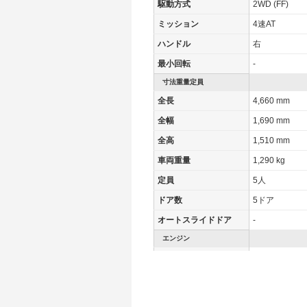
駆動方式
2WD (FF)
ミッション
4速AT
ハンドル
右
最小回転
-
寸法重量定員
全長
4,660 mm
全幅
1,690 mm
全高
1,510 mm
車両重量
1,290 kg
定員
5人
ドア数
5ドア
オートスライドドア
-
エンジン
最高出力
100.00 [136]/ 
最高トルク
171 [17.4]/ 4,
過給機
-