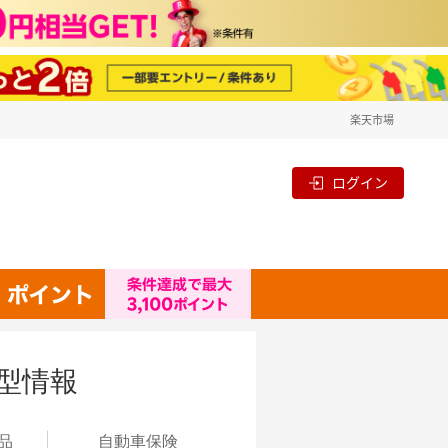
楽天市場
ログイン
型情報
品
自動
車保険