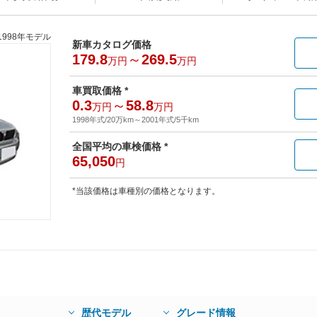
1998年モデル
新車カタログ価格
179.8
～
269.5
万円
万円
車買取価格 *
0.3
～
58.8
万円
万円
1998年式/20万km
～
2001年式/5千km
全国平均の車検価格 *
65,050
円
*当該価格は車種別の価格となります。
歴代モデル
グレード情報