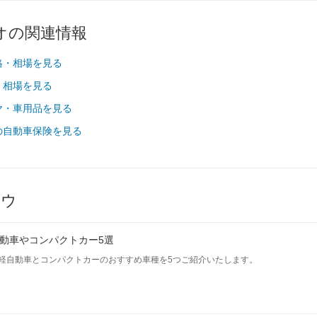
1S
195/65R15 91S
195/65R15 91S
195/65R15 91S
オの関連情報
1S
195/65R15 91S
195/65R15 91S
195/65R15 91S
格・相場を見る
・相場を見る
-
-
-
-
-
-
ヤ・車用品を見る
-
-
-
の自動車保険を見る
-
-
-
-
-
-
-
-
-
ハウ
-
-
-
を見る
装備詳細を見る
装備詳細を見る
装備詳細を見
動車やコンパクトカー5選
軽自動車とコンパクトカーのおすすめ車種を5つご紹介いたします。