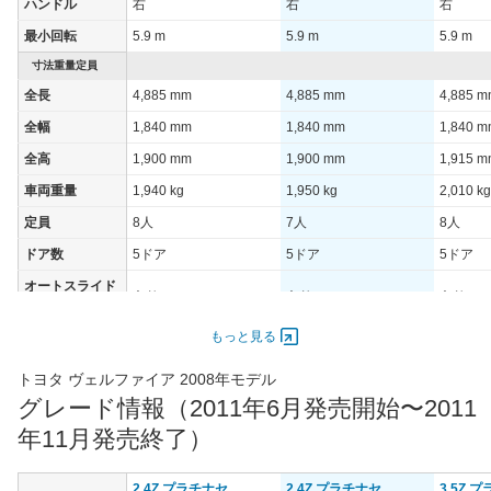
ハンドル
右
右
右
60km定地
-
-
-
最小回転
5.9 m
5.9 m
5.9 m
装備詳細を見る
装備詳細を見る
装備
装備オプション
寸法重量定員
全長
4,885 mm
4,885 mm
4,885 
全幅
1,840 mm
1,840 mm
1,840 
全高
1,900 mm
1,900 mm
1,915 
車両重量
1,940 kg
1,950 kg
2,010 kg
定員
8人
7人
8人
ドア数
5ドア
5ドア
5ドア
オートスライド
あり
あり
あり
ドア
エンジン
もっと見る
最高出力
206.00 [280]/ 6,000
206.00 [280]/ 6,000
206.00 [
トヨタ ヴェルファイア 2008年モデル
最高トルク
344 [35.1]/ 4,000
344 [35.1]/ 4,000
344 [35.
グレード情報（2011年6月発売開始〜2011
過給機
-
-
-
年11月発売終了）
タイヤ
タイヤサイズ
2.4Z プラチナセ
2.4Z プラチナセ
3.5Z 