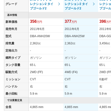
235/50R18 97V
235/50R18 97V
235/50R
(前)
グレード
レクション2 タイ
レクション2 タイ
レクショ
プゴールド2
プゴールド2
プゴール
タイヤサイズ
235/50R18 97V
235/50R18 97V
235/50R
(後)
基本情報
356
377
396
新車価格
万円
万円
万
燃費
WLTCモード
-
-
-
発売年月
2011年6月
2011年6月
2011年
WLTCモード(市
型式
DBA-ANH20W
DBA-ANH25W
DBA-G
-
-
-
街地)
排気量
2,362cc
2,362cc
3,456cc
WLTCモード(郊
-
-
-
定格出力
-
-
-
外)
燃料タイプ
ガソリン
ガソリン
ガソリ
WLTCモード(高
-
-
-
速道路)
タンク容量
65 L
65 L
65 L
JC08モード
-
-
-
駆動方式
2WD (FF)
4WD (F4)
2WD (FF
1015モード
9.5km/L
9.5km/L
9.4km/L
ミッション
CVT
CVT
6速AT
60km定地
-
-
-
ハンドル
右
右
右
最小回転
5.9 m
5.9 m
5.9 m
装備詳細を見る
装備詳細を見る
装備
装備オプション
寸法重量定員
全長
4,865 mm
4,865 mm
4,865 