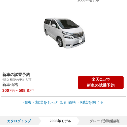
2008年モデル
新車の試乗予約
楽天Carで
*購入相談の予約も可
新車価格
新車の試乗予約
300
～
508.8
万円
万円
車買取価格 *
価格・相場をもっと見る
価格・相場を閉じる
車買取相場
7.2
～
676.9
万円
万円
シミュレーション
2010年式/20万km
～
2025年式/5千km
カタログトップ
2008年モデル
グレード別装備詳細
全国平均の車検価格 *
楽天Car車検で