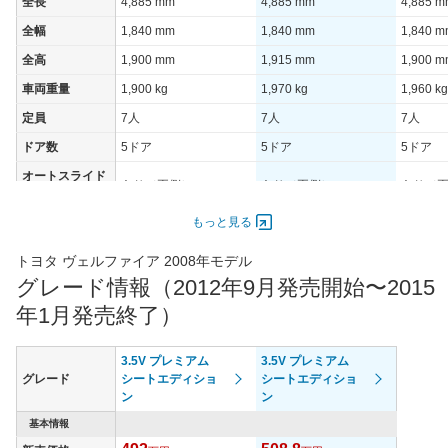
全長
4,885 mm
4,885 mm
4,885 
全幅
1,840 mm
1,840 mm
1,840 
全高
1,900 mm
1,915 mm
1,900 
車両重量
1,900 kg
1,970 kg
1,960 kg
定員
7人
7人
7人
ドア数
5ドア
5ドア
5ドア
オートスライド
あり（両側）
あり（両側）
あり（
ドア
エンジン
もっと見る
最高出力
125.00 [170]/ 6,000
125.00 [170]/ 6,000
206.00 [
トヨタ ヴェルファイア 2008年モデル
最高トルク
224 [22.8]/ 4,000
224 [22.8]/ 4,000
344 [35.
グレード情報（2012年9月発売開始〜2015
過給機
-
-
-
年1月発売終了）
タイヤ
タイヤサイズ
3.5V プレミアム
3.5V プレミアム
235/50R18 97V
235/50R18 97V
235/50R
(前)
グレード
シートエディショ
シートエディショ
ン
ン
タイヤサイズ
235/50R18 97V
235/50R18 97V
235/50R
(後)
基本情報