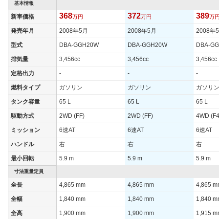
タイヤサイズ
基本情報
235/50R18 97V
235/50R18 97V
235/50R
(後)
368
372
389
新車価格
万円
万円
万
燃費
発売年月
2008年5月
2008年5月
2008年
WLTCモード
-
-
-
型式
DBA-GGH20W
DBA-GGH20W
DBA-G
WLTCモード(市
-
-
-
排気量
3,456cc
3,456cc
3,456cc
街地)
定格出力
-
-
-
WLTCモード(郊
-
-
-
外)
燃料タイプ
ガソリン
ガソリン
ガソリ
WLTCモード(高
タンク容量
65 L
65 L
65 L
-
-
-
速道路)
駆動方式
2WD (FF)
2WD (FF)
4WD (F4
JC08モード
-
-
-
ミッション
6速AT
6速AT
6速AT
1015モード
9.5km/L
9.1km/L
11.6km/
ハンドル
右
右
右
60km定地
-
-
-
最小回転
5.9 m
5.9 m
5.9 m
装備詳細を見る
装備詳細を見る
装備
装備オプション
寸法重量定員
全長
4,865 mm
4,865 mm
4,865 
全幅
1,840 mm
1,840 mm
1,840 
全高
1,900 mm
1,900 mm
1,915 