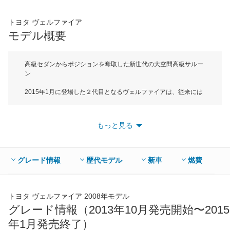
73,850
店舗を検索
円
トヨタ ヴェルファイア
*当該価格は車種別の価格となります。
モデル概要
高級セダンからポジションを奪取した新世代の大空間高級サルー
ン
2015年1月に登場した２代目となるヴェルファイアは、従来には
ない新しい高級車を目指し、「大空間高級サルーン」をキーワー
ドに開発されたLサイズミニバンだ。新しい高級車に相応しい上
質な乗り心地と操縦安定性を実現させるために、ボディ剛性の向
もっと見る
上そしてリアサスペンションにはダブルウィッシュボーン式を採
用した。全長4935mm×全幅1850mm×全高1935mmという大きな
ボディサイズながら、徹底した防振・防音対策、風切り音に有利
な外観デザインを採用し、どんなシーンにおいても心地良い静粛
グレード情報
歴代モデル
新車
燃費
性を向上している。搭載しているエンジンは最高出力182psを発
生する2.5L直列４気筒DOHCと最高出力280psを発生する3.5L V
型6気筒DOHCの2種類。組み合わされるミッションは2.5Lが
CVT、3.5Lは6速ATで、駆動方式は全車に2WD（FF）と4WDを
トヨタ ヴェルファイア 2008年モデル
用意している。一部グレードに8人乗りが用意されているが、7人
グレード情報（2013年10月発売開始〜2015
乗りが主流で、広くゆったりとした専用シートを採用し、後席を
年1月発売終了）
くつろぎの空間としたエグゼクティブラウンジと呼ばれる最上級