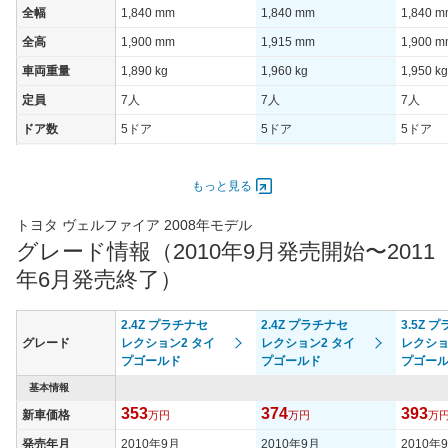
全幅
1,840 mm
1,840 mm
1,840 
全高
1,900 mm
1,915 mm
1,900 
車両重量
1,890 kg
1,960 kg
1,950 kg
定員
7人
7人
7人
ドア数
5ドア
5ドア
5ドア
オートスライド
あり
あり
あり
ドア
もっと見る
エンジン
トヨタ ヴェルファイア 2008年モデル
最高出力
125.00 [170]/ 6,600
125.00 [170]/ 6,600
206.00 [
グレード情報（2010年9月発売開始〜2011
最高トルク
224 [22.8]/ 3,000
224 [22.8]/ 3,000
344 [35.
年6月発売終了）
過給機
-
-
-
タイヤ
2.4Z プラチナセ
2.4Z プラチナセ
3.5Z 
タイヤサイズ
グレード
レクション2 タイ
レクション2 タイ
レクショ
235/50R18 97V
235/50R18 97V
235/50R
(前)
プゴールド
プゴールド
プゴー
タイヤサイズ
基本情報
235/50R18 97V
235/50R18 97V
235/50R
(後)
353
374
393
新車価格
万円
万円
万
燃費
発売年月
2010年9月
2010年9月
2010年