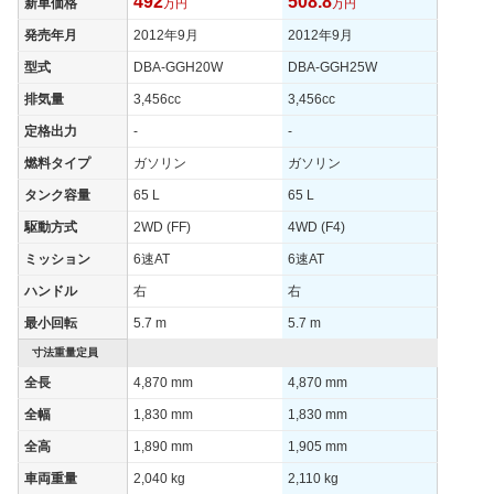
492
508.8
新車価格
万円
万円
燃費
WLTCモード
-
-
-
発売年月
2012年9月
2012年9月
WLTCモード(市
型式
DBA-GGH20W
DBA-GGH25W
-
-
-
街地)
排気量
3,456cc
3,456cc
WLTCモード(郊
-
-
-
定格出力
-
-
外)
燃料タイプ
ガソリン
ガソリン
WLTCモード(高
-
-
-
速道路)
タンク容量
65 L
65 L
JC08モード
10.8km/L
10.4km/L
9.3km/L
駆動方式
2WD (FF)
4WD (F4)
1015モード
-
-
-
ミッション
6速AT
6速AT
60km定地
-
-
-
ハンドル
右
右
最小回転
5.7 m
5.7 m
装備詳細を見る
装備詳細を見る
装備
装備オプション
寸法重量定員
全長
4,870 mm
4,870 mm
全幅
1,830 mm
1,830 mm
全高
1,890 mm
1,905 mm
車両重量
2,040 kg
2,110 kg