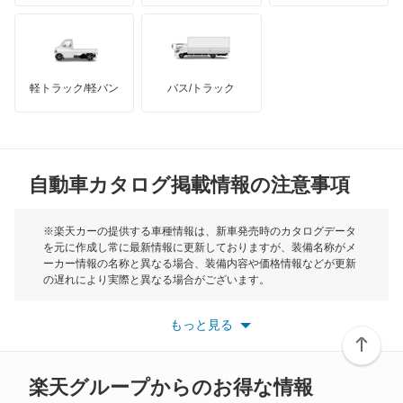
ハマー
オースチン
オーパ
インフィニティ
モーリス
オーリス
軽トラック/軽バン
バス/トラック
トライアンフ
もっと見る
オーリス ハイブリッド
MG
カムリ
自動車カタログ掲載情報の注意事項
ミニ
カムリ ハイブリッド
モーク
※楽天カーの提供する車種情報は、新車発売時のカタログデータ
を元に作成し常に最新情報に更新しておりますが、装備名称がメ
カムリグラシア
ーカー情報の名称と異なる場合、装備内容や価格情報などが更新
もっと見る
の遅れにより実際と異なる場合がございます。
カムロード
※最新情報につきましては、各メーカーの情報をご確認くださ
い。
もっと見る
※また安全装備につきましては同名称の装備であっても動作範囲
カリーナ
や性能に違いがございますので、詳細情報は各メーカーの情報を
ご確認ください。
カリーナED
楽天グループからのお得な情報