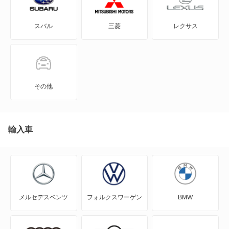
GRヤリス
グランドハイエース
スバル
三菱
レクサス
iQ
グランビア
JPN TAXI
スパーキー
MIRAI
タウンエース ノア
その他
MR-S
タウンエースワゴン
MR2
輸入車
タンク
RAV4
ツーリングハイエース
RAV4 PHV
ノア
メルセデスベンツ
フォルクスワーゲン
BMW
RAV4 ハイブリッド
ノア ハイブリッド
SAI