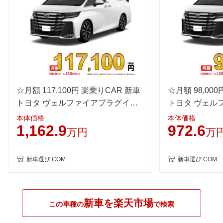
☆月額 117,100円 楽乗りCAR 新車
☆月額 98,00
トヨタ ヴェルファイアプラグイン
トヨタ ヴェル
ハイブリッド 4WD 2500 PHEV
ド 4WD 2500 H
本体価格
本体価格
1,162.9
972.6
Executive Lounge E-Four 6人乗り
Lounge E-Fo
万円
万
新車選び.COM
新車選び.COM
新車を楽天市場
この車種の
で検索