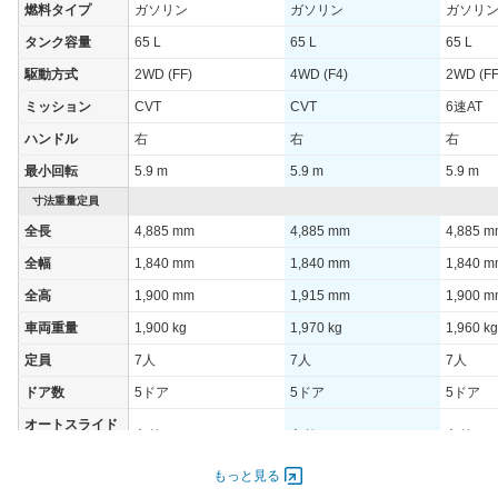
WLTCモード(郊
燃料タイプ
ガソリン
ガソリン
ガソリ
-
-
外)
タンク容量
65 L
65 L
65 L
WLTCモード(高
-
-
駆動方式
2WD (FF)
4WD (F4)
2WD (FF
速道路)
ミッション
CVT
CVT
6速AT
JC08モード
9.2km/L
8.9km/L
ハンドル
右
右
右
1015モード
-
-
最小回転
5.9 m
5.9 m
5.9 m
60km定地
-
-
寸法重量定員
装備詳細を見る
装備詳細を見る
装備オプション
全長
4,885 mm
4,885 mm
4,885 
全幅
1,840 mm
1,840 mm
1,840 
全高
1,900 mm
1,915 mm
1,900 
車両重量
1,900 kg
1,970 kg
1,960 kg
定員
7人
7人
7人
ドア数
5ドア
5ドア
5ドア
オートスライド
あり
あり
あり
ドア
エンジン
もっと見る