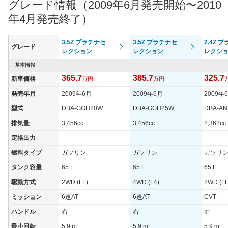
グレード情報（2009年6月発売開始〜2010
過給機
-
-
-
年4月発売終了）
タイヤ
タイヤサイズ
3.5Z プラチナセ
3.5Z プラチナセ
2.4Z 
235/50R18 97V
235/50R18 97V
235/50R
グレード
(前)
レクション
レクション
レクシ
タイヤサイズ
基本情報
235/50R18 97V
235/50R18 97V
235/50R
(後)
365.7
385.7
325.7
新車価格
万円
万円
燃費
発売年月
2009年6月
2009年6月
2009年
WLTCモード
-
-
-
型式
DBA-GGH20W
DBA-GGH25W
DBA-A
WLTCモード(市
-
-
-
排気量
3,456cc
3,456cc
2,362cc
街地)
定格出力
-
-
-
WLTCモード(郊
-
-
-
外)
燃料タイプ
ガソリン
ガソリン
ガソリ
WLTCモード(高
タンク容量
65 L
65 L
65 L
-
-
-
速道路)
駆動方式
2WD (FF)
4WD (F4)
2WD (FF
JC08モード
-
-
10.8km/
ミッション
6速AT
6速AT
CVT
1015モード
9.5km/L
9.1km/L
11.6km/
ハンドル
右
右
右
60km定地
-
-
-
最小回転
5.9 m
5.9 m
5.9 m