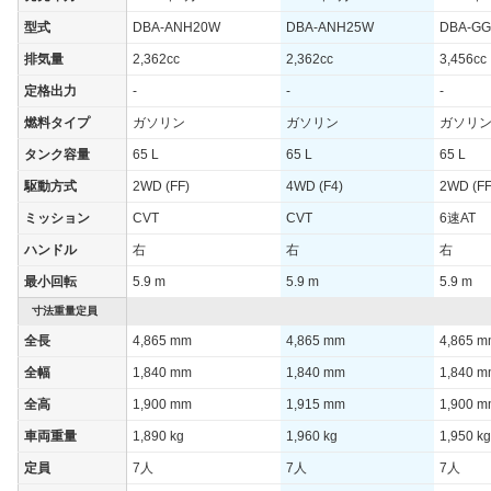
WLTCモード
-
-
-
型式
DBA-ANH20W
DBA-ANH25W
DBA-G
WLTCモード(市
-
-
-
排気量
2,362cc
2,362cc
3,456cc
街地)
定格出力
-
-
-
WLTCモード(郊
-
-
-
外)
燃料タイプ
ガソリン
ガソリン
ガソリ
WLTCモード(高
タンク容量
65 L
65 L
65 L
-
-
-
速道路)
駆動方式
2WD (FF)
4WD (F4)
2WD (FF
JC08モード
-
-
-
ミッション
CVT
CVT
6速AT
1015モード
11.6km/L
11.4km/L
9.5km/L
ハンドル
右
右
右
60km定地
-
-
-
最小回転
5.9 m
5.9 m
5.9 m
装備詳細を見る
装備詳細を見る
装備
装備オプション
寸法重量定員
全長
4,865 mm
4,865 mm
4,865 
全幅
1,840 mm
1,840 mm
1,840 
全高
1,900 mm
1,915 mm
1,900 
車両重量
1,890 kg
1,960 kg
1,950 kg
定員
7人
7人
7人