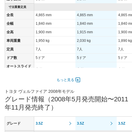
装備詳細を見る
装備詳細を見る
装備
装備オプション
寸法重量定員
全長
4,865 mm
4,865 mm
4,865 
全幅
1,840 mm
1,840 mm
1,840 
全高
1,900 mm
1,915 mm
1,900 
車両重量
1,950 kg
2,030 kg
1,890 kg
定員
7人
7人
7人
ドア数
5ドア
5ドア
5ドア
オートスライド
あり
あり
あり
ドア
エンジン
もっと見る
最高出力
206.00 [280]/ 6,200
206.00 [280]/ 6,200
125.00 [
トヨタ ヴェルファイア 2008年モデル
最高トルク
344 [35.1]/ 4,700
344 [35.1]/ 4,700
224 [22.
グレード情報（2008年5月発売開始〜2011
過給機
-
-
-
年11月発売終了）
タイヤ
タイヤサイズ
235/50R18 97V
235/50R18 97V
235/50R
グレード
3.5Z
3.5Z
3.5Z
(前)