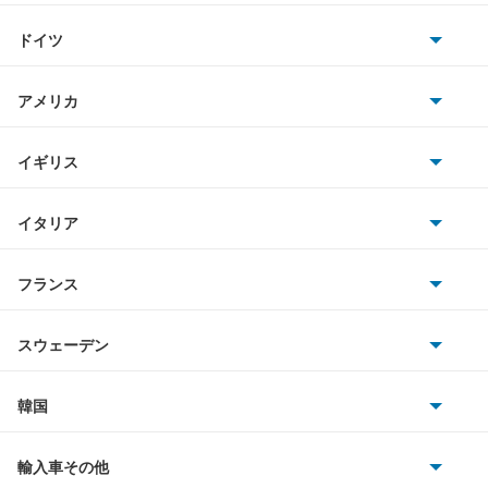
トヨタ
アリスト
ヴェルファイア ハイブリッド
ドイツ
日産
アルテッツァ
AMG
ヴォクシー
アメリカ
ホンダ
アルテッツァジータ
BMW
ヴォクシー ハイブリッド
キャデラック
イギリス
三菱
アルファード
BMWアルピナ
クライスラー
もっと見る
TVR
イタリア
マツダ
アルファード PHEV
スマート
サターン
アストンマーティン
アルファロメオ
フランス
いすゞ
アルファード ハイブリッド
アウディ
シボレー
ジャガー
アウトビアンキ
シトロエン
スバル
アレックス
スウェーデン
オペル
ビュイック
ダイムラー
フィアット
プジョー
スズキ
サーブ
アーバンサポーター
フォルクスワーゲン
韓国
フォード
ベントレー
フェラーリ
ルノー
ダイハツ
ボルボ
イスト
ポルシェ
ヒョンデ
ポンティアック
輸入車その他
ランドローバー
マセラティ
ブガッティ