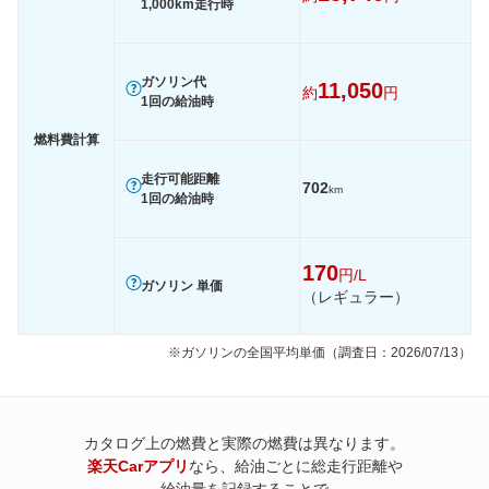
1,000km走行時
ガソリン代
11,050
約
円
1回の給油時
燃料費計算
走行可能距離
702
km
1回の給油時
170
円/L
ガソリン 単価
（レギュラー）
※ガソリンの全国平均単価（調査日：2026/07/13）
カタログ上の燃費と実際の燃費は異なります。
楽天Carアプリ
なら、給油ごとに総走行距離や