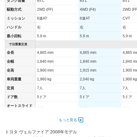
タンク容量
65 L
65 L
65 L
WLTCモード(高
-
-
-
駆動方式
2WD (FF)
4WD (F4)
2WD (FF
速道路)
ミッション
6速AT
6速AT
CVT
JC08モード
10.8km/L
10.4km/L
-
ハンドル
右
右
右
1015モード
11.6km/L
11.4km/L
9.5km/L
最小回転
5.9 m
5.9 m
5.9 m
60km定地
-
-
-
寸法重量定員
装備詳細を見る
装備詳細を見る
装備
装備オプション
全長
4,865 mm
4,865 mm
4,865 
全幅
1,840 mm
1,840 mm
1,840 
全高
1,900 mm
1,915 mm
1,900 
車両重量
1,960 kg
2,040 kg
1,900 kg
定員
7人
7人
7人
ドア数
5ドア
5ドア
5ドア
オートスライド
あり
あり
あり
ドア
エンジン
もっと見る
最高出力
206.00 [280]/ 7,000
206.00 [280]/ 7,000
125.00 [
トヨタ ヴェルファイア 2008年モデル
最高トルク
344 [35.1]/ 5,200
344 [35.1]/ 5,200
224 [22.