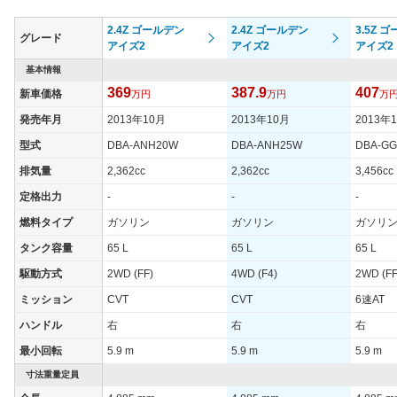
グレードを設定。モデル体系は標準車とエアロモデルの２種類と
なっている。安全装備は、危険回避をサポートするプリクラッシ
2.4Z ゴールデン
2.4Z ゴールデン
3.5Z 
ュセーフティシステムをはじめ、高速道路でのドライバーの負荷
グレード
アイズ2
アイズ2
アイズ2
を軽減するレーダークルーズコントロールなどを採用している。
2017年12月にマイナーチェンジを行い、内外装の変更をはじ
基本情報
め、従来標準車にしか設定のなかったエグゼクティブラウンジを
369
387.9
407
新車価格
万円
万円
万
エアロモデルに拡大。さらに、第２世代となった予防安全パッケ
ージ「トヨタセーフティセンス」を全車に標準装備するなど商品
発売年月
2013年10月
2013年10月
2013年
力を向上させた。高速道路などで追従走行を行うレーダークルー
ズコントロール作動時に車線維持の支援を行うレーントレーシン
型式
DBA-ANH20W
DBA-ANH25W
DBA-G
グアシストや、後方にも安全を確保するために死角を減らすリヤ
排気量
2,362cc
2,362cc
3,456cc
クロストラフィックアラートやブラインドスポットモニターを追
加している。また、3.5L V6エンジンは最高出力が301psに向上
定格出力
-
-
-
し、組み合わされるミッションは8速ATとなり燃費性能が向上し
燃料タイプ
ガソリン
ガソリン
ガソリ
た。2018年10月には一部改良を行い、駐車場などでのペダルの
踏み間違いによる衝突被害軽減に効果を発揮するインテリジェン
タンク容量
65 L
65 L
65 L
トクリアランスソナーを全グレードに標準装備。さらに2019年の
一部改良ではスマートフォンとの連携を可能とした9インチのデ
駆動方式
2WD (FF)
4WD (F4)
2WD (FF
ィスプレイオーディオを標準装備。車載通信機DCMも搭載し、コ
ミッション
CVT
CVT
6速AT
ネクティッド機能を強化し、快適なカーライフを提供してくれ
る。走行性能、安全性、コネクティッド機能とトータル面で全く
ハンドル
右
右
右
隙のないクルマとなっている。（2019.12）
最小回転
5.9 m
5.9 m
5.9 m
寸法重量定員