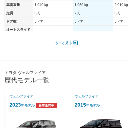
車両重量
1,940 kg
1,950 kg
2,010 kg
定員
8人
7人
8人
ドア数
5ドア
5ドア
5ドア
オートスライド
あり（片側）
あり（片側）
あり（
ドア
エンジン
もっと見る
最高出力
206.00 [280]/ 6,200
206.00 [280]/ 6,200
206.00 [
最高トルク
344 [35.1]/ 4,700
344 [35.1]/ 4,700
344 [35.
過給機
-
-
-
トヨタ ヴェルファイア
タイヤ
歴代モデル一覧
タイヤサイズ
235/50R18 97V
235/50R18 97V
235/50R
(前)
タイヤサイズ
ヴェルファイア
ヴェルファイア
235/50R18 97V
235/50R18 97V
235/50R
(後)
2023
2015
年モデル
年モデル
新車販売中
燃費
WLTCモード
-
-
-
WLTCモード(市
-
-
-