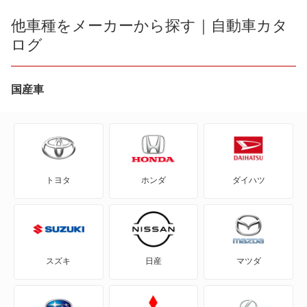
bB
他車種をメーカーから探す｜自動車カタ
アルファード ハイブリッド
ログ
bZ4X
ウィッシュ
bZ4X ツーリング
国産車
エスクァイア
C+pod
エスクァイア ハイブリッド
C-HR
エスティマ
トヨタ
ホンダ
ダイハツ
eQ
エスティマ ハイブリッド
FJ クルーザー
エスティマエミーナ
GR86
エスティマルシーダ
スズキ
日産
マツダ
GRカローラ
グランエース