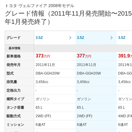
最高出力
125.00 [170]/ 6,000
125.00 [170]/ 6,000
206.00 [
トヨタ ヴェルファイア 2008年モデル
最高トルク
224 [22.8]/ 4,000
224 [22.8]/ 4,000
344 [35.
グレード情報（2011年11月発売開始〜2015
過給機
-
-
-
年1月発売終了）
タイヤ
タイヤサイズ
235/50R18 97V
235/50R18 97V
235/50R
グレード
3.5Z
3.5Z
3.5Z
(前)
タイヤサイズ
基本情報
235/50R18 97V
235/50R18 97V
235/50R
(後)
373
377
391.9
新車価格
万円
万円
燃費
発売年月
2011年11月
2011年11月
2011年
WLTCモード
-
-
-
型式
DBA-GGH20W
DBA-GGH20W
DBA-G
WLTCモード(市
-
-
-
排気量
3,456cc
3,456cc
3,456cc
街地)
定格出力
-
-
-
WLTCモード(郊
-
-
-
外)
燃料タイプ
ガソリン
ガソリン
ガソリ
WLTCモード(高
タンク容量
65 L
65 L
65 L
-
-
-
速道路)
駆動方式
2WD (FF)
2WD (FF)
4WD (F4
JC08モード
10.8km/L
10.4km/L
9.3km/L
ミッション
6速AT
6速AT
6速AT
1015モード
-
-
-