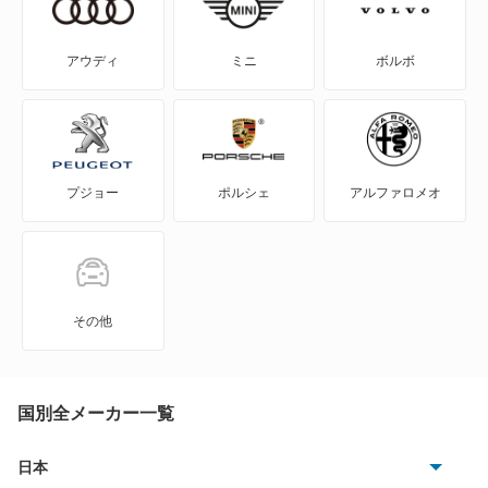
ハイエースレジアスワゴン
WILL-VI
ハイエースワゴン
アウディ
ミニ
ボルボ
WILL-VS
パッソ セッテ
WILL-サイファ
マークX ジオ
プジョー
ポルシェ
アルファロメオ
アイシス
ライトエース ノア
アクア
ライトエースワゴン
アバロン
ラクティス
その他
アベンシスセダン
ルーミー
アベンシスワゴン
国別全メーカー一覧
レジアス
アリオン
日本
ヴェルファイア PHEV