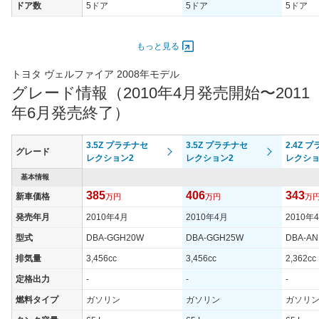
ドア数
5ドア
5ドア
5ドア
オートスライド
あり
あり
あり
ドア
もっと見る
エンジン
トヨタ ヴェルファイア 2008年モデル
最高出力
125.00 [170]/ 6,200
125.00 [170]/ 6,200
206.00 [
グレード情報（2010年4月発売開始〜2011
最高トルク
224 [22.8]/ 4,400
224 [22.8]/ 4,400
344 [35.
年6月発売終了）
過給機
-
-
-
タイヤ
3.5Z プラチナセ
3.5Z プラチナセ
2.4Z 
グレード
タイヤサイズ
レクション2
レクション2
レクショ
235/50R18 97V
235/50R18 97V
235/50R
(前)
基本情報
タイヤサイズ
385
406
343
新車価格
235/50R18 97V
万円
235/50R18 97V
万円
235/50R
万
(後)
発売年月
2010年4月
2010年4月
2010年
燃費
型式
DBA-GGH20W
DBA-GGH25W
DBA-A
WLTCモード
-
-
-
排気量
3,456cc
3,456cc
2,362cc
WLTCモード(市
-
-
-
街地)
定格出力
-
-
-
WLTCモード(郊
燃料タイプ
ガソリン
ガソリン
ガソリ
-
-
-
外)