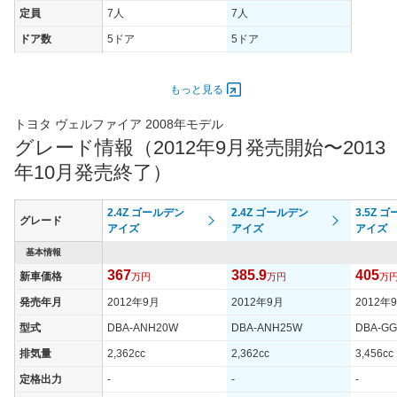
定員
7人
7人
ドア数
5ドア
5ドア
オートスライド
あり
あり
ドア
もっと見る
エンジン
トヨタ ヴェルファイア 2008年モデル
最高出力
206.00 [280]/ 6,000
206.00 [280]/ 6,000
グレード情報（2012年9月発売開始〜2013
最高トルク
344 [35.1]/ 4,000
344 [35.1]/ 4,000
年10月発売終了）
過給機
-
-
タイヤ
2.4Z ゴールデン
2.4Z ゴールデン
3.5Z 
グレード
タイヤサイズ
アイズ
アイズ
アイズ
215/60R17 96H
215/65R16 98H
(前)
基本情報
タイヤサイズ
367
385.9
405
新車価格
215/60R17 96H
万円
215/65R16 98H
万円
万
(後)
発売年月
2012年9月
2012年9月
2012年
燃費
型式
DBA-ANH20W
DBA-ANH25W
DBA-G
WLTCモード
-
-
排気量
2,362cc
2,362cc
3,456cc
WLTCモード(市
-
-
街地)
定格出力
-
-
-