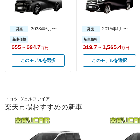
街地)
WLTCモード(郊
-
-
-
外)
WLTCモード(高
2023年6月〜
-
-
2015年1月〜
-
発売
発売
速道路)
新車価格
新車価格
JC08モード
-
-
-
655
～
694.7
319.7
～
1,565.4
万円
万円
1015モード
9.5km/L
9.5km/L
9.4km/L
60km定地
-
-
-
このモデルを選択
このモデルを選択
装備詳細を見る
装備詳細を見る
装備
装備オプション
トヨタ ヴェルファイア
楽天市場おすすめの新車