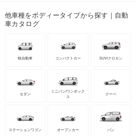
光岡自動車
イプサム
メルセデス・ベンツ
デーウ
もっと見る
マーキュリー
BYD
ロータス
ランチア
他車種をボディータイプから探す｜自動
日産ディーゼル
もっと見る
ウィッシュ
マイバッハ
キア
リンカーン
プロトン
車カタログ
ローバー
ランボルギーニ
日野自動車
ウィンダム
ブラバス
サンヨン
デロリアン
TD
ロールスロイス
デトマソ
三菱ふそう
エスクァイア
ミニ
ADモータース
サリーン
ドンカーブート
ジネッタ
アバルト
軽自動車
コンパクトカー
SUV/クロカン
UDトラックス
エスクァイア ハイブリッド
アルテガ
プリムス
バーキン
もっと見る
ケータハム
イノチェンティ
レクサス
エスティマ
テスラ
セアト
もっと見る
カーボディーズ
もっと見る
アキュラ
エスティマ ハイブリッド
ミニバン/ワンボック
ジープ
KTM
セダン
クーペ
モーガン
ス
エスティマエミーナ
もっと見る
ダッジ
アルテガ
バンデンプラス
エスティマルシーダ
GMC
マクラーレン
もっと見る
ステーションワゴン
オープンカー
バン
オリジン