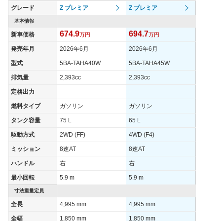
グレードを設定。モデル体系は標準車とエアロモデルの２種類と
グレード
Z プレミア
Z プレミア
なっている。安全装備は、危険回避をサポートするプリクラッシ
基本情報
ュセーフティシステムをはじめ、高速道路でのドライバーの負荷
を軽減するレーダークルーズコントロールなどを採用している。
674.9
694.7
新車価格
万円
万円
2017年12月にマイナーチェンジを行い、内外装の変更をはじ
発売年月
2026年6月
2026年6月
め、従来標準車にしか設定のなかったエグゼクティブラウンジを
エアロモデルに拡大。さらに、第２世代となった予防安全パッケ
型式
5BA-TAHA40W
5BA-TAHA45W
ージ「トヨタセーフティセンス」を全車に標準装備するなど商品
力を向上させた。高速道路などで追従走行を行うレーダークルー
排気量
2,393cc
2,393cc
ズコントロール作動時に車線維持の支援を行うレーントレーシン
定格出力
-
-
グアシストや、後方にも安全を確保するために死角を減らすリヤ
クロストラフィックアラートやブラインドスポットモニターを追
燃料タイプ
ガソリン
ガソリン
加している。また、3.5L V6エンジンは最高出力が301psに向上
タンク容量
75 L
65 L
し、組み合わされるミッションは8速ATとなり燃費性能が向上し
た。2018年10月には一部改良を行い、駐車場などでのペダルの
駆動方式
2WD (FF)
4WD (F4)
踏み間違いによる衝突被害軽減に効果を発揮するインテリジェン
トクリアランスソナーを全グレードに標準装備。さらに2019年の
ミッション
8速AT
8速AT
一部改良ではスマートフォンとの連携を可能とした9インチのデ
ハンドル
右
右
ィスプレイオーディオを標準装備。車載通信機DCMも搭載し、コ
ネクティッド機能を強化し、快適なカーライフを提供してくれ
最小回転
5.9 m
5.9 m
る。走行性能、安全性、コネクティッド機能とトータル面で全く
寸法重量定員
隙のないクルマとなっている。（2019.12）
全長
4,995 mm
4,995 mm
全幅
1,850 mm
1,850 mm