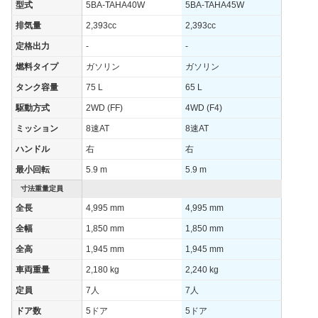
型式
5BA-TAHA40W
5BA-TAHA45W
WLTCモード(市
7.6km/L
7.3km/L
排気量
2,393cc
2,393cc
街地)
定格出力
-
-
WLTCモード(郊
10.9km/L
10.3km/L
外)
燃料タイプ
ガソリン
ガソリン
WLTCモード(高
タンク容量
75 L
65 L
12.9km/L
12.2km/L
速道路)
駆動方式
2WD (FF)
4WD (F4)
JC08モード
-
-
ミッション
8速AT
8速AT
1015モード
-
-
ハンドル
右
右
60km定地
-
-
最小回転
5.9 m
5.9 m
装備詳細を見る
装備詳細を見る
装備オプション
寸法重量定員
全長
4,995 mm
4,995 mm
全幅
1,850 mm
1,850 mm
全高
1,945 mm
1,945 mm
車両重量
2,180 kg
2,240 kg
定員
7人
7人
ドア数
5ドア
5ドア