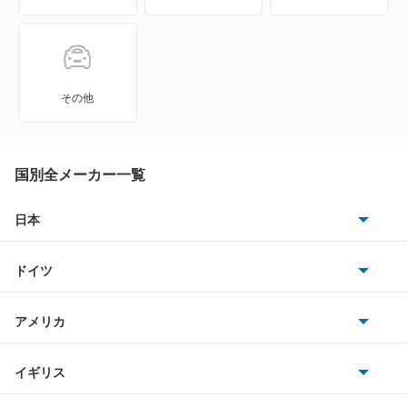
ライトエース ノア
アクア
ライトエースワゴン
アバロン
ラクティス
その他
アベンシスセダン
ルーミー
アベンシスワゴン
国別全メーカー一覧
レジアス
アリオン
日本
ヴェルファイア PHEV
トヨタ
アリスト
ヴェルファイア ハイブリッド
ドイツ
日産
アルテッツァ
AMG
ヴォクシー
アメリカ
ホンダ
アルテッツァジータ
BMW
ヴォクシー ハイブリッド
キャデラック
イギリス
三菱
アルファード
BMWアルピナ
クライスラー