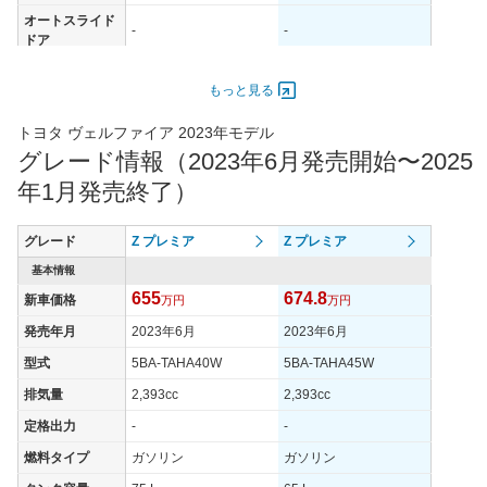
オートスライド
-
-
ドア
エンジン
もっと見る
最高出力
205.00 [279]/ 6,450
205.00 [279]/ 6,450
最高トルク
430 [43.8]/ 1,700
430 [43.8]/ 1,700
トヨタ ヴェルファイア 2023年モデル
グレード情報（2023年6月発売開始〜2025
過給機
TB
TB
年1月発売終了）
タイヤ
タイヤサイズ
225/55R19
225/55R19
(前)
グレード
Z プレミア
Z プレミア
タイヤサイズ
基本情報
225/55R19
225/55R19
(後)
655
674.8
新車価格
万円
万円
燃費
発売年月
2023年6月
2023年6月
WLTCモード
10.3km/L
10.2km/L
型式
5BA-TAHA40W
5BA-TAHA45W
WLTCモード(市
7.1km/L
7.3km/L
排気量
2,393cc
2,393cc
街地)
定格出力
-
-
WLTCモード(郊
10.6km/L
10.1km/L
外)
燃料タイプ
ガソリン
ガソリン
WLTCモード(高