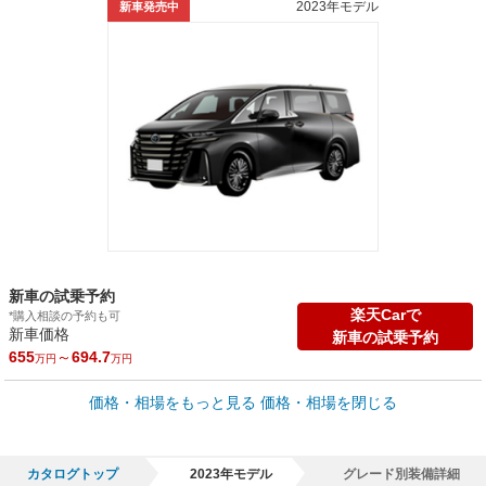
2023年モデル
新車発売中
新車の試乗予約
楽天Carで
*購入相談の予約も可
新車価格
新車の試乗予約
655
～
694.7
万円
万円
車買取価格 *
価格・相場をもっと見る
価格・相場を閉じる
車買取相場
7.2
～
676.9
万円
万円
シミュレーション
2010年式/20万km
～
2025年式/5千km
カタログトップ
2023年モデル
グレード別装備詳細
全国平均の車検価格 *