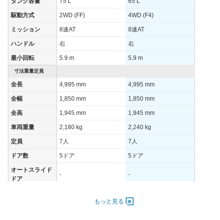
タンク容量
75 L
65 L
12.6km/L
12.2km/L
速道路)
駆動方式
2WD (FF)
4WD (F4)
JC08モード
-
-
ミッション
8速AT
8速AT
1015モード
-
-
ハンドル
右
右
60km定地
-
-
最小回転
5.9 m
5.9 m
装備詳細を見る
装備詳細を見る
装備オプション
寸法重量定員
全長
4,995 mm
4,995 mm
全幅
1,850 mm
1,850 mm
全高
1,945 mm
1,945 mm
車両重量
2,180 kg
2,240 kg
定員
7人
7人
ドア数
5ドア
5ドア
オートスライド
-
-
ドア
エンジン
もっと見る
最高出力
205.00 [279]/ 6,000
205.00 [279]/ 6,000
最高トルク
430 [43.8]/ 1,700
430 [43.8]/ 1,700