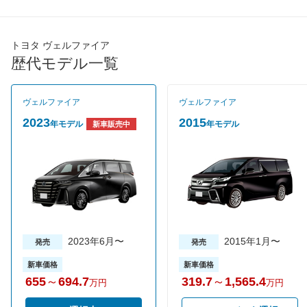
過給機
TB
TB
タイヤ
トヨタ ヴェルファイア
タイヤサイズ
歴代モデル一覧
225/55R19
225/55R19
(前)
タイヤサイズ
225/55R19
225/55R19
(後)
ヴェルファイア
ヴェルファイア
燃費
2023
2015
年モデル
年モデル
新車販売中
WLTCモード
10.3km/L
10.2km/L
WLTCモード(市
7.1km/L
7.3km/L
街地)
WLTCモード(郊
10.6km/L
10.1km/L
外)
WLTCモード(高
12.6km/L
12.2km/L
速道路)
2023年6月〜
2015年1月〜
発売
発売
JC08モード
-
-
新車価格
新車価格
1015モード
-
-
655
～
694.7
319.7
～
1,565.4
万円
万円
60km定地
-
-