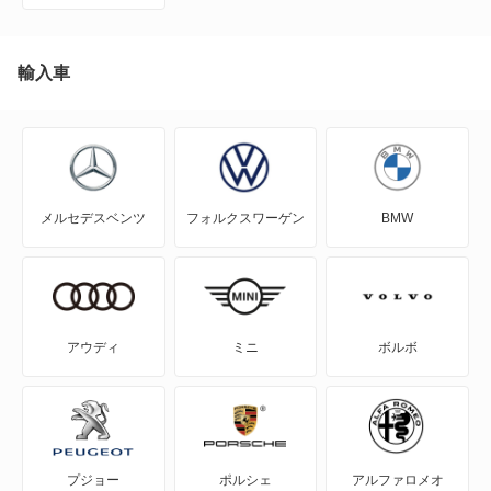
MR-S
タウンエースワゴン
MR2
輸入車
タンク
RAV4
ツーリングハイエース
RAV4 PHV
ノア
メルセデスベンツ
フォルクスワーゲン
BMW
RAV4 ハイブリッド
ノア ハイブリッド
SAI
ハイエースレジアスワゴン
WILL-VI
ハイエースワゴン
アウディ
ミニ
ボルボ
WILL-VS
パッソ セッテ
WILL-サイファ
マークX ジオ
プジョー
ポルシェ
アルファロメオ
アイシス