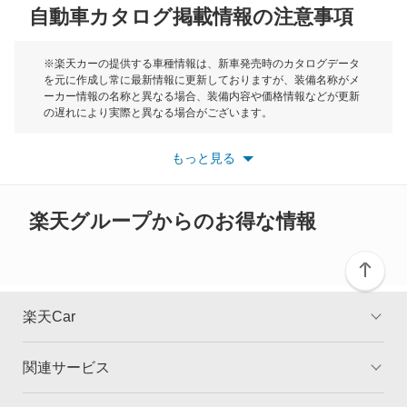
自動車カタログ掲載情報の注意事項
ミニ
カムリ ハイブリッド
モーク
※楽天カーの提供する車種情報は、新車発売時のカタログデータ
を元に作成し常に最新情報に更新しておりますが、装備名称がメ
カムリグラシア
ーカー情報の名称と異なる場合、装備内容や価格情報などが更新
もっと見る
の遅れにより実際と異なる場合がございます。
カムロード
※最新情報につきましては、各メーカーの情報をご確認くださ
い。
もっと見る
※また安全装備につきましては同名称の装備であっても動作範囲
カリーナ
や性能に違いがございますので、詳細情報は各メーカーの情報を
ご確認ください。
カリーナED
楽天グループからのお得な情報
カリーナサーフ
カリーナバン
楽天Car
カルディナ
関連サービス
TOP
よくある質問
カルディナバン
キャンペーン一覧