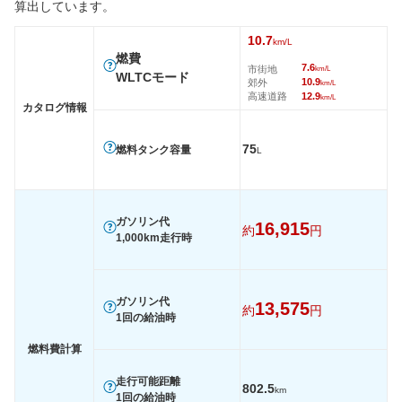
算出しています。
10.7
km/L
燃費
7.6
市街地
km/L
WLTCモード
10.9
郊外
km/L
高速道路
12.9
km/L
カタログ情報
75
燃料タンク容量
L
ガソリン代
16,915
約
円
1,000km走行時
ガソリン代
13,575
約
円
1回の給油時
燃料費計算
走行可能距離
802.5
km
1回の給油時