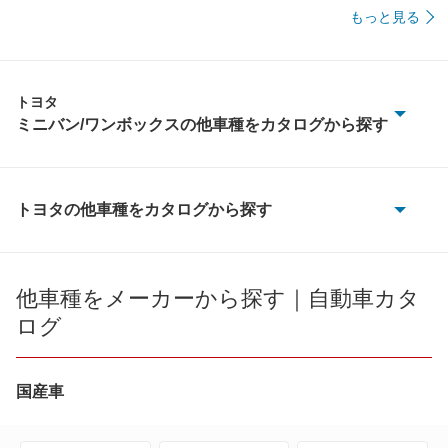
もっと見る
トヨタ
ミニバン/ワンボックスの他車種をカタログから探す
アイシス
アルファード
トヨタの他車種をカタログから探す
86
アルファード PHEV
bB
他車種をメーカーから探す｜自動車カタ
アルファード ハイブリッド
ログ
bZ4X
ウィッシュ
bZ4X ツーリング
国産車
エスクァイア
C+pod
エスクァイア ハイブリッド