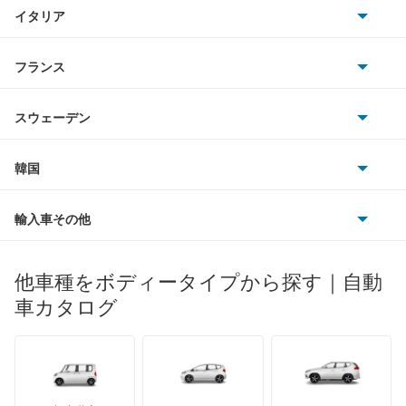
もっと見る
TVR
イタリア
マツダ
アルファード PHEV
スマート
サターン
アストンマーティン
アルファロメオ
フランス
いすゞ
アルファード ハイブリッド
アウディ
シボレー
ジャガー
アウトビアンキ
シトロエン
スバル
アレックス
スウェーデン
オペル
ビュイック
ダイムラー
フィアット
プジョー
スズキ
サーブ
アーバンサポーター
フォルクスワーゲン
韓国
フォード
ベントレー
フェラーリ
ルノー
ダイハツ
ボルボ
イスト
ポルシェ
ヒョンデ
ポンティアック
輸入車その他
ランドローバー
マセラティ
ブガッティ
光岡自動車
イプサム
メルセデス・ベンツ
デーウ
もっと見る
マーキュリー
BYD
ロータス
ランチア
他車種をボディータイプから探す｜自動
日産ディーゼル
もっと見る
ウィッシュ
マイバッハ
キア
リンカーン
プロトン
車カタログ
ローバー
ランボルギーニ
日野自動車
ウィンダム
ブラバス
サンヨン
デロリアン
TD
ロールスロイス
デトマソ
三菱ふそう
エスクァイア
ミニ
ADモータース
サリーン
ドンカーブート
ジネッタ
アバルト