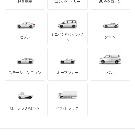
軽自動車
コンパクトカー
SUV/クロカン
UDトラックス
エスクァイア ハイブリッド
アルテガ
プリムス
バーキン
もっと見る
ケータハム
イノチェンティ
レクサス
エスティマ
テスラ
セアト
もっと見る
カーボディーズ
もっと見る
アキュラ
エスティマ ハイブリッド
ミニバン/ワンボック
ジープ
KTM
セダン
クーペ
モーガン
ス
エスティマエミーナ
もっと見る
ダッジ
アルテガ
バンデンプラス
エスティマルシーダ
GMC
マクラーレン
もっと見る
ステーションワゴン
オープンカー
バン
オリジン
ハマー
オースチン
オーパ
インフィニティ
モーリス
オーリス
軽トラック/軽バン
バス/トラック
トライアンフ
もっと見る
オーリス ハイブリッド
MG
カムリ