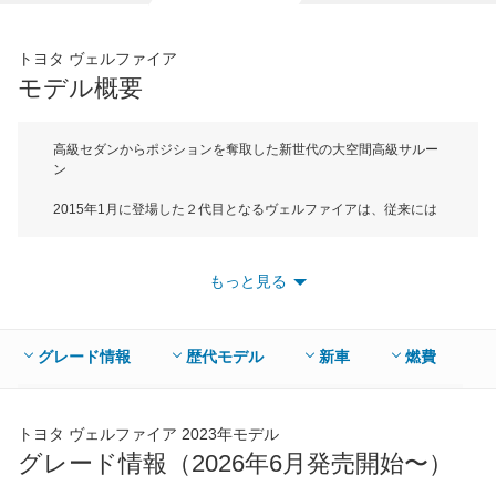
- 円
トヨタ ヴェルファイア
*当該価格は車種別の価格となります。
モデル概要
高級セダンからポジションを奪取した新世代の大空間高級サルー
ン
2015年1月に登場した２代目となるヴェルファイアは、従来には
ない新しい高級車を目指し、「大空間高級サルーン」をキーワー
ドに開発されたLサイズミニバンだ。新しい高級車に相応しい上
質な乗り心地と操縦安定性を実現させるために、ボディ剛性の向
もっと見る
上そしてリアサスペンションにはダブルウィッシュボーン式を採
用した。全長4935mm×全幅1850mm×全高1935mmという大きな
ボディサイズながら、徹底した防振・防音対策、風切り音に有利
な外観デザインを採用し、どんなシーンにおいても心地良い静粛
グレード情報
歴代モデル
新車
燃費
性を向上している。搭載しているエンジンは最高出力182psを発
生する2.5L直列４気筒DOHCと最高出力280psを発生する3.5L V
型6気筒DOHCの2種類。組み合わされるミッションは2.5Lが
CVT、3.5Lは6速ATで、駆動方式は全車に2WD（FF）と4WDを
トヨタ ヴェルファイア 2023年モデル
用意している。一部グレードに8人乗りが用意されているが、7人
グレード情報（2026年6月発売開始〜）
乗りが主流で、広くゆったりとした専用シートを採用し、後席を
くつろぎの空間としたエグゼクティブラウンジと呼ばれる最上級