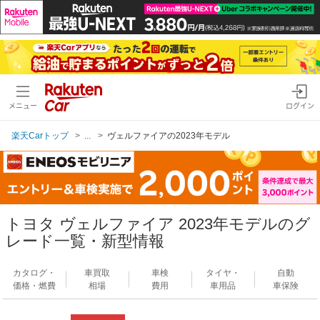
メニュー
ログイン
楽天Carトップ
...
ヴェルファイアの2023年モデル
トヨタ ヴェルファイア 2023年モデルのグ
レード一覧・新型情報
カタログ・
車買取
車検
タイヤ・
自動
価格・燃費
相場
費用
車用品
車保険