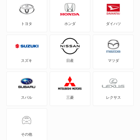
C-HR
エスティマ
トヨタ
ホンダ
ダイハツ
eQ
エスティマ ハイブリッド
FJ クルーザー
エスティマエミーナ
GR86
エスティマルシーダ
スズキ
日産
マツダ
GRカローラ
グランエース
GRヤリス
グランドハイエース
スバル
三菱
レクサス
iQ
グランビア
JPN TAXI
スパーキー
MIRAI
タウンエース ノア
その他