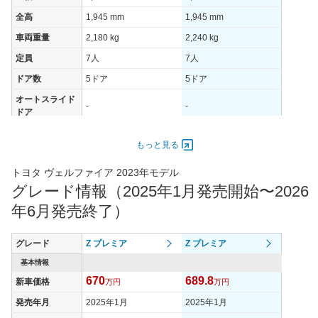
全高
1,945 mm
1,945 mm
車両重量
2,180 kg
2,240 kg
定員
7人
7人
ドア数
5ドア
5ドア
オートスライド
-
-
ドア
エンジン
もっと見る
最高出力
205.00 [279]/ 5,400
205.00 [279]/ 5,400
最高トルク
430 [43.8]/ 1,700
430 [43.8]/ 1,700
トヨタ ヴェルファイア 2023年モデル
グレード情報（2025年1月発売開始〜2026
過給機
TB
TB
年6月発売終了）
タイヤ
タイヤサイズ
225/55R19
225/55R19
(前)
グレード
Z プレミア
Z プレミア
タイヤサイズ
基本情報
225/55R19
225/55R19
(後)
670
689.8
新車価格
万円
万円
燃費
発売年月
2025年1月
2025年1月
WLTCモード
10.7km/L
10.2km/L