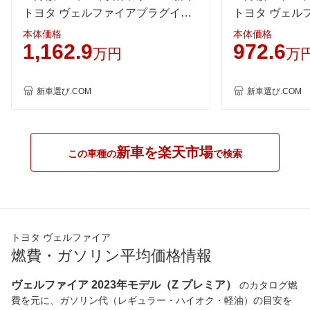
トヨタ ヴェルファイアプラグイン
トヨタ ヴェル
ハイブリッド 4WD 2500 PHEV
ド 4WD 2500 H
本体価格
本体価格
1,162.9
972.6
Executive Lounge E-Four 6人乗り
Lounge E-Fo
万円
万
新車選び.COM
新車選び.COM
新車を楽天市場
この車種の
で検索
トヨタ ヴェルファイア
燃費・ガソリン平均価格情報
ヴェルファイア 2023年モデル（Z プレミア）
のカタログ燃
費を元に、ガソリン代（レギュラー・ハイオク・軽油）の目安を