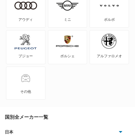
WILL-VI
ライズ
WILL-VS
ライズ ハイブリッド
アウディ
ミニ
ボルボ
WILL-サイファ
ラッシュ
アイシス
ランドクルーザー
プジョー
ポルシェ
アルファロメオ
アクア
ランドクルーザー250
アバロン
ランドクルーザー70
アベンシスセダン
ランドクルーザーFJ
その他
アベンシスワゴン
ランドクルーザーピックアップ
アリオン
国別全メーカー一覧
ランドクルーザープラド
アリスト
日本
ヴァンガード