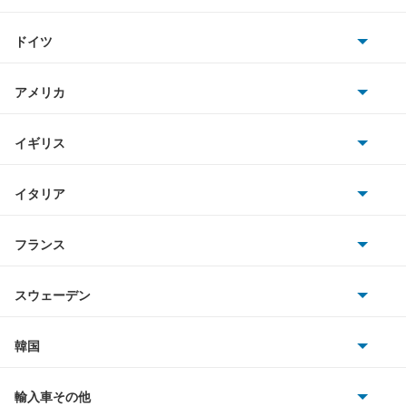
トヨタ
アルテッツァ
ヴォルツ
ドイツ
日産
アルテッツァジータ
AMG
アメリカ
もっと見る
ホンダ
アルファード
BMW
キャデラック
イギリス
三菱
アルファード PHEV
BMWアルピナ
クライスラー
TVR
イタリア
マツダ
アルファード ハイブリッド
スマート
サターン
アストンマーティン
アルファロメオ
フランス
いすゞ
アレックス
アウディ
シボレー
ジャガー
アウトビアンキ
シトロエン
スバル
アーバンサポーター
スウェーデン
オペル
ビュイック
ダイムラー
フィアット
プジョー
スズキ
サーブ
イスト
フォルクスワーゲン
韓国
フォード
ベントレー
フェラーリ
ルノー
ダイハツ
ボルボ
イプサム
ポルシェ
ヒョンデ
ポンティアック
輸入車その他
ランドローバー
マセラティ