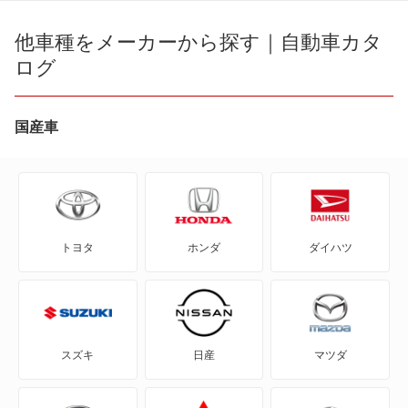
bB
他車種をメーカーから探す｜自動車カタ
FJ クルーザー
ログ
bZ4X
RAV4
bZ4X ツーリング
国産車
RAV4 PHV
C+pod
カローラクロス
C-HR
カローラクロス ハイブリッド
トヨタ
ホンダ
ダイハツ
eQ
キャミ
FJ クルーザー
クラウン クロスオーバー ハイブリッド
GR86
クラウン スポーツ ハイブリッド
スズキ
日産
マツダ
GRカローラ
クルーガー