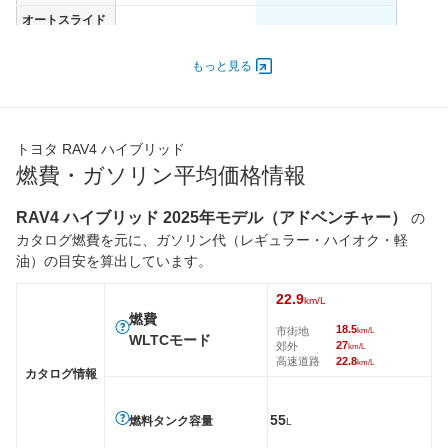
オートスライド
-
-
ドア
エンジン
もっと見る
最高出力
137.00 [186]/ 6,000
137.00 [186]/ 6,000
最高トルク
221 [22.5]/ 3,600
221 [22.5]/ 3,600
トヨタ RAV4 ハイブリッド
過給機
-
-
燃費・ガソリン平均価格情報
タイヤ
前輪サイズ
235/60R18
235/60R18
RAV4 ハイブリッド 2025年モデル（アドベンチャー）
の
後輪サイズ
235/60R18
235/60R18
カタログ燃費を元に、ガソリン代（レギュラー・ハイオク・軽
油）の目安を算出しています。
燃費
WLTC
22.5km/L
22.9km/L
22.9
km/L
WLTC/市街地
18km/L
18.5km/L
燃費
18.5
市街地
km/L
WLTCモード
WLTC/郊外
26.5km/L
27km/L
27
郊外
km/L
高速道路
22.8
km/L
WLTC/高速道路
22.6km/L
22.8km/L
カタログ情報
JC08
-
-
55
燃料タンク容量
L
1015
-
-