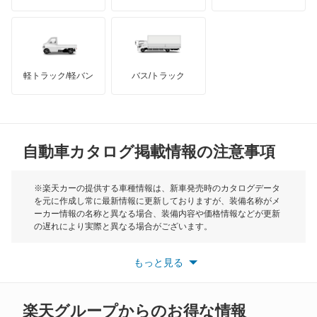
オーパ
ハマー
オースチン
オーリス
インフィニティ
モーリス
オーリス ハイブリッド
軽トラック/軽バン
バス/トラック
トライアンフ
もっと見る
カムリ
MG
カムリ ハイブリッド
自動車カタログ掲載情報の注意事項
ミニ
カムリグラシア
モーク
※楽天カーの提供する車種情報は、新車発売時のカタログデータ
を元に作成し常に最新情報に更新しておりますが、装備名称がメ
カムロード
ーカー情報の名称と異なる場合、装備内容や価格情報などが更新
もっと見る
の遅れにより実際と異なる場合がございます。
カリーナ
※最新情報につきましては、各メーカーの情報をご確認くださ
い。
もっと見る
※また安全装備につきましては同名称の装備であっても動作範囲
カリーナED
や性能に違いがございますので、詳細情報は各メーカーの情報を
ご確認ください。
カリーナサーフ
楽天グループからのお得な情報