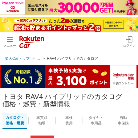
メニュー
ログイン
楽天Carトップ
...
RAV4 ハイブリッドのカタログ
トヨタ RAV4 ハイブリッドのカタログ｜
価格・燃費・新型情報
カタログ・
車買取
車検
タイヤ・
自動
価格・燃費
相場
費用
車用品
車保険