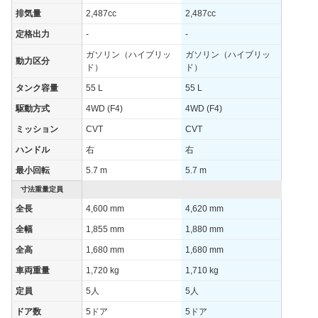
排気量
2,487cc
2,487cc
定格出力
-
-
ガソリン（ハイブリッ
ガソリン（ハイブリッ
動力区分
ド）
ド）
タンク容量
55 L
55 L
駆動方式
4WD (F4)
4WD (F4)
ミッション
CVT
CVT
ハンドル
右
右
最小回転
5.7 m
5.7 m
寸法重量定員
全長
4,600 mm
4,620 mm
全幅
1,855 mm
1,880 mm
全高
1,680 mm
1,680 mm
車両重量
1,720 kg
1,710 kg
定員
5人
5人
ドア数
5ドア
5ドア