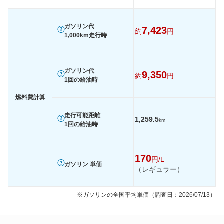
60km定地
-
-
装備詳細を見る
装備詳細を見る
装備オプション
ガソリン代
7,423
約
円
1,000km走行時
ガソリン代
9,350
約
円
1回の給油時
燃料費計算
走行可能距離
1,259.5
km
1回の給油時
170
円/L
ガソリン 単価
（レギュラー）
※ガソリンの全国平均単価（調査日：2026/07/13）