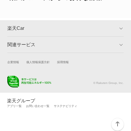
カリーナバン
カルディナ
楽天Car
カルディナバン
関連サービス
TOP
よくある質問
カレン
キャンペーン一覧
試乗・商談
新車購入
企業情報
個人情報保護方針
採用情報
カローラ
楽天Car車買取
車検予約
カローラ クーペ
キズ修理予約
洗車・コーティング予約
© Rakuten Group, Inc.
メンテナンス管理
タイヤ・パーツ購入
カローラ ツーリング
タイヤ交換サービス
楽天Car マガジン
楽天グループ
自動車カタログ
自動車保険
アプリ一覧
お問い合わせ一覧
サステナビリティ
カローラ ツーリング ハイブリッド
楽天マイカー割
カローラ ハイブリッド