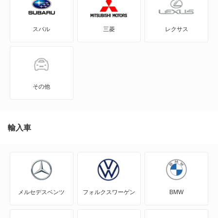
GRヤリス
クルーガー ハイブリッド
スバル
三菱
レクサス
iQ
センチュリー SUV PHEV
JPN TAXI
ハイラックス
MIRAI
ハイラックスサーフ
その他
MR-S
ハイラックストラック
MR2
輸入車
ハリアー
RAV4
ハリアー ハイブリッド
RAV4 PHV
ハリアーPHEV
メルセデスベンツ
フォルクスワーゲン
BMW
SAI
メガクルーザー