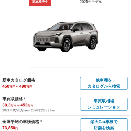
2025年モデル
新車発売中
新車カタログ価格
他車種を
450
～
490
カタログから検索
万円
万円
車買取価格 *
車買取相場
30.3
～
453
万円
万円
シミュレーション
2021年式/20万km
～
2026年式/5千km
全国平均の車検価格 *
楽天Car車検で
73,850
店舗を検索
円