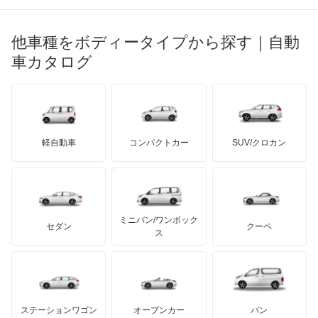
ブガッティ
光岡自動車
ウィッシュ
メルセデス・ベンツ
デーウ
もっと見る
マーキュリー
BYD
ロータス
ランチア
他車種をボディータイプから探す｜自動
日産ディーゼル
もっと見る
ウィンダム
マイバッハ
キア
リンカーン
プロトン
車カタログ
ローバー
ランボルギーニ
日野自動車
エスクァイア
ブラバス
サンヨン
デロリアン
TD
ロールスロイス
デトマソ
三菱ふそう
エスクァイア ハイブリッド
ミニ
ADモータース
サリーン
ドンカーブート
ジネッタ
アバルト
軽自動車
コンパクトカー
SUV/クロカン
UDトラックス
エスティマ
アルテガ
プリムス
バーキン
もっと見る
ケータハム
イノチェンティ
レクサス
エスティマ ハイブリッド
テスラ
セアト
もっと見る
カーボディーズ
もっと見る
アキュラ
エスティマエミーナ
ミニバン/ワンボック
ジープ
KTM
セダン
クーペ
モーガン
ス
エスティマルシーダ
もっと見る
ダッジ
アルテガ
バンデンプラス
オリジン
GMC
マクラーレン
もっと見る
ステーションワゴン
オープンカー
バン