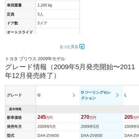
車両重量
1,260 kg
定員
5人
ドア数
5ドア
オートスライド
-
ドア
エンジン
もっと見る
最高出力
56.00 [76]/ 5,000
トヨタ プリウス 2009年モデル
最高トルク
110 [11.2]/ 4,000
グレード情報（2009年5月発売開始〜2011
過給機
-
年12月発売終了）
タイヤ
タイヤサイズ
185/65R15 88S
G ツーリングセレ
(前)
グレード
G
L
クション
タイヤサイズ
185/65R15 88S
(後)
基本情報
245
270
205
新車価格
万円
万円
万
燃費
WLTCモード
-
発売年月
2009年5月
2009年5月
2009年
WLTCモード(市
型式
DAA-ZVW30
DAA-ZVW30
DAA-ZV
-