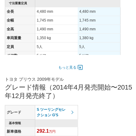
寸法重量定員
全長
4,480 mm
4,480 mm
全幅
1,745 mm
1,745 mm
全高
1,490 mm
1,490 mm
車両重量
1,350 kg
1,380 kg
定員
5人
5人
ドア数
5ドア
5ドア
オートスライド
-
-
もっと見る
ドア
エンジン
トヨタ プリウス 2009年モデル
グレード情報（2014年4月発売開始〜2015
最高出力
73.00 [99]/ 6,000
73.00 [99]/ 6,000
年12月発売終了）
最高トルク
142 [14.5]/ 4,800
142 [14.5]/ 4,800
過給機
-
-
S ツーリングセレ
グレード
タイヤ
クション G'S
タイヤサイズ
195/65R15 91S
215/45R17 87W
基本情報
(前)
292.1
新車価格
万円
タイヤサイズ