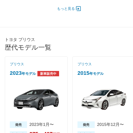
オートスライド
-
-
-
もっと見る
ドア
エンジン
最高出力
73.00 [99]/ 5,200
73.00 [99]/ 5,200
73.00 [9
最高トルク
142 [14.5]/ 4,000
142 [14.5]/ 4,000
142 [14.
トヨタ プリウス
過給機
-
-
-
歴代モデル一覧
タイヤ
タイヤサイズ
195/65R15 91S
215/45R17 87W
185/65R
プリウス
プリウス
(前)
2023
2015
年モデル
年モデル
新車販売中
タイヤサイズ
195/65R15 91S
215/45R17 87W
185/65R
(後)
燃費
WLTCモード
-
-
-
WLTCモード(市
-
-
-
街地)
WLTCモード(郊
-
-
-
外)
2023年1月〜
2015年12月〜
発売
発売
WLTCモード(高