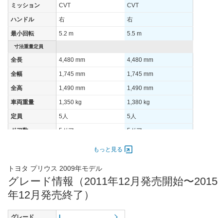
ミッション
CVT
CVT
1015モード
35.5km/L
35.5km/L
35.5km/
ハンドル
右
右
60km定地
-
-
-
最小回転
5.2 m
5.5 m
装備詳細を見る
装備詳細を見る
装備
装備オプション
寸法重量定員
全長
4,480 mm
4,480 mm
全幅
1,745 mm
1,745 mm
全高
1,490 mm
1,490 mm
車両重量
1,350 kg
1,380 kg
定員
5人
5人
ドア数
5ドア
5ドア
オートスライド
-
-
もっと見る
ドア
エンジン
トヨタ プリウス 2009年モデル
グレード情報（2011年12月発売開始〜2015
最高出力
73.00 [99]/ 5,200
73.00 [99]/ 5,200
年12月発売終了）
最高トルク
142 [14.5]/ 4,000
142 [14.5]/ 4,000
過給機
-
-
グレード
L