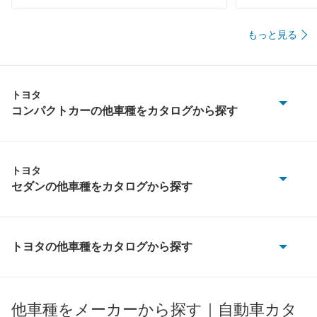
もっと見る
トヨタ
コンパクトカーの他車種をカタログから探す
GRカローラ
GRヤリス
トヨタ
セダンの他車種をカタログから探す
iQ
MIRAI
JPN TAXI
SAI
トヨタの他車種をカタログから探す
WILL-VS
86
WILL-VI
WILL-サイファ
bB
他車種をメーカーから探す｜自動車カタ
アバロン