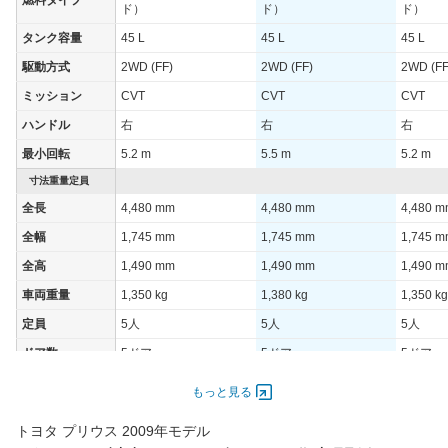
ド）
ド）
ド）
WLTCモード(高
-
速道路)
タンク容量
45 L
45 L
45 L
JC08モード
-
駆動方式
2WD (FF)
2WD (FF)
2WD (FF
1015モード
-
ミッション
CVT
CVT
CVT
60km定地
-
ハンドル
右
右
右
最小回転
5.2 m
5.5 m
5.2 m
装備詳細を見る
装備オプション
寸法重量定員
全長
4,480 mm
4,480 mm
4,480 
全幅
1,745 mm
1,745 mm
1,745 
全高
1,490 mm
1,490 mm
1,490 
車両重量
1,350 kg
1,380 kg
1,350 kg
定員
5人
5人
5人
ドア数
5ドア
5ドア
5ドア
オートスライド
-
-
-
もっと見る
ドア
エンジン
トヨタ プリウス 2009年モデル