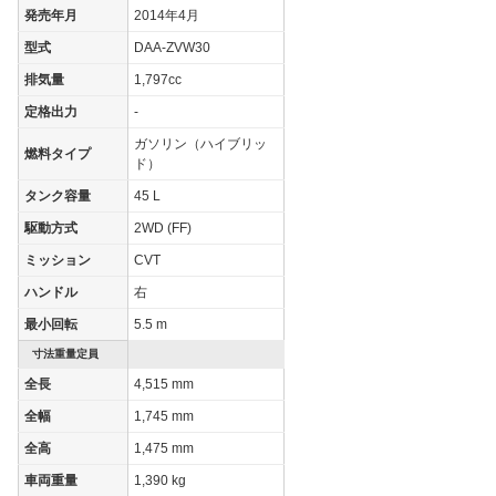
195/65R15 91S
215/45R17 87W
(後)
発売年月
2014年4月
燃費
型式
DAA-ZVW30
WLTCモード
-
-
排気量
1,797cc
WLTCモード(市
定格出力
-
-
-
街地)
ガソリン（ハイブリッ
燃料タイプ
WLTCモード(郊
ド）
-
-
外)
タンク容量
45 L
WLTCモード(高
-
-
駆動方式
2WD (FF)
速道路)
ミッション
CVT
JC08モード
30.4km/L
30.4km/L
ハンドル
右
1015モード
35.5km/L
35.5km/L
最小回転
5.5 m
60km定地
-
-
寸法重量定員
装備詳細を見る
装備詳細を見る
装備オプション
全長
4,515 mm
全幅
1,745 mm
全高
1,475 mm
車両重量
1,390 kg