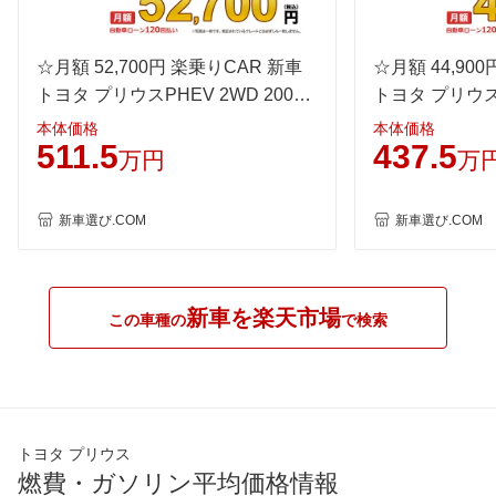
☆月額 52,700円 楽乗りCAR 新車
☆月額 44,90
トヨタ プリウスPHEV 2WD 2000
トヨタ プリウスP
Z
G
本体価格
本体価格
511.5
437.5
万円
万
新車選び.COM
新車選び.COM
新車を楽天市場
この車種の
で検索
トヨタ プリウス
燃費・ガソリン平均価格情報