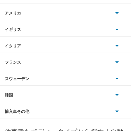
日産
アルテッツァ
AMG
スプリンターマリノ
アメリカ
ホンダ
アルテッツァジータ
BMW
セプター
キャデラック
イギリス
三菱
アルファード
BMWアルピナ
セルシオ
クライスラー
TVR
イタリア
マツダ
アルファード PHEV
スマート
センチュリー
サターン
アストンマーティン
アルファロメオ
フランス
いすゞ
アルファード ハイブリッド
アウディ
センチュリー ハイブリッド
シボレー
ジャガー
アウトビアンキ
シトロエン
スバル
アレックス
スウェーデン
オペル
ターセル
ビュイック
ダイムラー
フィアット
プジョー
スズキ
サーブ
アーバンサポーター
フォルクスワーゲン
チェイサー
韓国
フォード
ベントレー
フェラーリ
ルノー
ダイハツ
ボルボ
イスト
ポルシェ
ヒョンデ
ビスタ
ポンティアック
輸入車その他
ランドローバー
マセラティ
ブガッティ
光岡自動車
イプサム
メルセデス・ベンツ
デーウ
もっと見る
ブレビス
マーキュリー
BYD
ロータス
ランチア