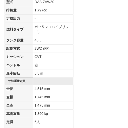
型式
DAA-ZVW30
WLTCモード(市
-
排気量
1,797cc
街地)
定格出力
-
WLTCモード(郊
-
外)
ガソリン（ハイブリッ
燃料タイプ
ド）
WLTCモード(高
-
速道路)
タンク容量
45 L
JC08モード
-
駆動方式
2WD (FF)
1015モード
38km/L
ミッション
CVT
60km定地
-
ハンドル
右
最小回転
5.5 m
装備詳細を見る
装備オプション
寸法重量定員
全長
4,515 mm
全幅
1,745 mm
全高
1,475 mm
車両重量
1,390 kg
定員
5人