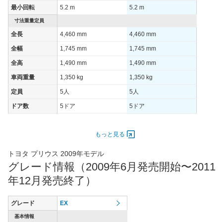
最小回転
5.2 m
5.2 m
60km定地
-
-
-
寸法重量定員
装備詳細を見る
装備詳細を見る
装備
装備オプション
全長
4,460 mm
4,460 mm
全幅
1,745 mm
1,745 mm
全高
1,490 mm
1,490 mm
車両重量
1,350 kg
1,350 kg
定員
5人
5人
ドア数
5ドア
5ドア
オートスライド
-
-
ドア
もっと見る
エンジン
トヨタ プリウス 2009年モデル
最高出力
73.00 [99]/ 5,200
73.00 [99]/ 5,200
グレード情報（2009年6月発売開始〜2011
最高トルク
142 [14.5]/ 4,000
142 [14.5]/ 4,000
年12月発売終了）
過給機
-
-
タイヤ
グレード
EX
タイヤサイズ
195/65R15 91S
195/65R15 91S
基本情報
(前)