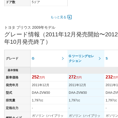
ドア数
5ドア
オートスライド
-
ドア
もっと見る
エンジン
トヨタ プリウス 2009年モデル
最高出力
73.00 [99]/ 5,200
グレード情報（2011年12月発売開始〜2012
最高トルク
142 [14.5]/ 4,000
年10月発売終了）
過給機
-
タイヤ
G ツーリングセレ
タイヤサイズ
グレード
G
S
215/40R18 85W
クション
(前)
タイヤサイズ
基本情報
215/40R18 85W
(後)
252
272
232
新車価格
万円
万円
万
燃費
発売年月
2011年12月
2011年12月
2011年
WLTCモード
-
型式
DAA-ZVW30
DAA-ZVW30
DAA-ZV
WLTCモード(市
-
排気量
1,797cc
1,797cc
1,797cc
街地)
定格出力
-
-
-
WLTCモード(郊
-
外)
ガソリン（ハイブリッ
ガソリン（ハイブリッ
ガソリ
燃料タイプ