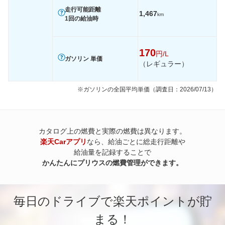
走行可能距離
1,467
km
1回の給油時
170
円/L
ガソリン 単価
（レギュラー）
※ガソリンの全国平均単価（調査日：2026/07/13）
カタログ上の燃費と実際の燃費は異なります。
楽天Carアプリ
なら、給油ごとに総走行距離や
給油量を記録することで
かんたんにプリウスの燃費管理ができます。
毎日のドライブで楽天ポイントが貯
まる！