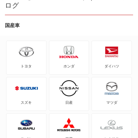
ログ
アクア
bZ4X
アベンシスセダン
アレックス
bZ4X ツーリング
国産車
アリオン
イスト
C+pod
アリスト
オーリス
C-HR
アルテッツァ
トヨタ
ホンダ
ダイハツ
オーリス ハイブリッド
eQ
ウィンダム
カローラ2
FJ クルーザー
カムリ
カローラFX
GR86
カムリ ハイブリッド
スズキ
日産
マツダ
カローラスポーツ
GRカローラ
カムリグラシア
カローラスポーツ ハイブリッド
GRヤリス
カリーナ