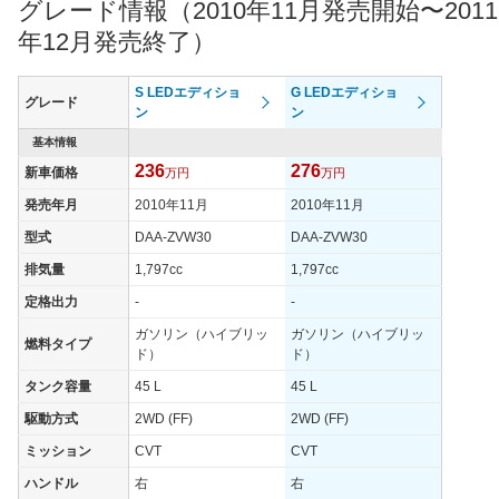
グレード情報（2010年11月発売開始〜2011
最高出力
73.00 [99]/ 5,200
73.00 [99]/ 5,200
73.00 [9
年12月発売終了）
最高トルク
142 [14.5]/ 4,000
142 [14.5]/ 4,000
142 [14.
過給機
-
-
-
S LEDエディショ
G LEDエディショ
グレード
タイヤ
ン
ン
タイヤサイズ
195/65R15 91S
215/45R17 87W
195/65R
基本情報
(前)
236
276
新車価格
万円
万円
タイヤサイズ
195/65R15 91S
215/45R17 87W
195/65R
(後)
発売年月
2010年11月
2010年11月
燃費
型式
DAA-ZVW30
DAA-ZVW30
WLTCモード
-
-
-
排気量
1,797cc
1,797cc
WLTCモード(市
定格出力
-
-
-
-
-
街地)
ガソリン（ハイブリッ
ガソリン（ハイブリッ
燃料タイプ
WLTCモード(郊
ド）
ド）
-
-
-
外)
タンク容量
45 L
45 L
WLTCモード(高
-
-
-
駆動方式
2WD (FF)
2WD (FF)
速道路)
ミッション
CVT
CVT
JC08モード
-
-
-
ハンドル
右
右
1015モード
35.5km/L
35.5km/L
35.5km/