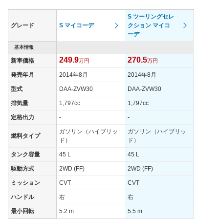
用したE-Fourをプリウスシリーズとして初めて採用した。安全装
備は歩行者検知機能付衝突回避支援型プリクラッシュセーフテ
S ツーリングセレ
ィ、全車速追従機能付のレーダークルーズをはじめ、４つの先進
グレード
S マイコーデ
クション マイコ
安全機能をセットにした衝突回避支援パッケージ「トヨタセーフ
ーデ
ティセンスP」を一部のグレードに標準装備しているほか、ITS専
用周波数を使用した路車間、車車間通信を活用した運転支援シス
基本情報
テム「ITSコネクト」を設定するなど先進安全装備を満載してい
249.9
270.5
新車価格
万円
万円
る。グレードは低燃費を追求したEとS、AそしてAプレミアムの
４種類で、SとAプレミアムには大径アルミホイールを装着したツ
発売年月
2014年8月
2014年8月
ーリングセレクションそして4WD車が設定される。売れ筋は安全
装備が標準で装備されているAの2WD車だ。
型式
DAA-ZVW30
DAA-ZVW30
排気量
1,797cc
1,797cc
定格出力
-
-
ガソリン（ハイブリッ
ガソリン（ハイブリッ
燃料タイプ
ド）
ド）
タンク容量
45 L
45 L
駆動方式
2WD (FF)
2WD (FF)
ミッション
CVT
CVT
ハンドル
右
右
最小回転
5.2 m
5.5 m