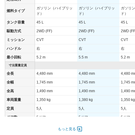
WLTCモード(郊
-
外)
ガソリン（ハイブリッ
ガソリン（ハイブリッ
ガソリ
燃料タイプ
ド）
ド）
ド）
WLTCモード(高
-
速道路)
タンク容量
45 L
45 L
45 L
JC08モード
-
駆動方式
2WD (FF)
2WD (FF)
2WD (FF
1015モード
-
ミッション
CVT
CVT
CVT
60km定地
-
ハンドル
右
右
右
最小回転
5.2 m
5.5 m
5.2 m
装備詳細を見る
装備オプション
寸法重量定員
全長
4,480 mm
4,480 mm
4,480 
全幅
1,745 mm
1,745 mm
1,745 
全高
1,490 mm
1,490 mm
1,490 
車両重量
1,350 kg
1,380 kg
1,350 kg
定員
5人
5人
5人
ドア数
5ドア
5ドア
5ドア
オートスライド
-
-
-
もっと見る
ドア