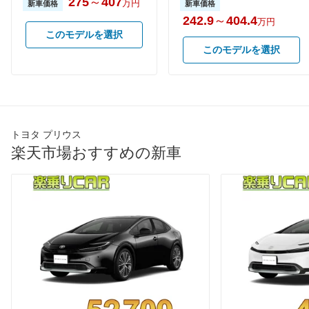
275
～
407
万円
-
-
-
新車価格
新車価格
速道路)
242.9
～
404.4
万円
JC08モード
30.4km/L
30.4km/L
32.6km/
このモデルを選択
このモデルを選択
1015モード
35.5km/L
35.5km/L
38km/L
60km定地
-
-
-
装備詳細を見る
装備詳細を見る
装備
装備オプション
トヨタ プリウス
楽天市場おすすめの新車