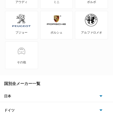
クラウンコンフォート
アウディ
ミニ
ボルボ
ヤリス
WILL-VS
クラウンセダン
ヤリス ハイブリッド
WILL-サイファ
クラウンマジェスタ
プジョー
ポルシェ
アルファロメオ
ヤリスクロス
アイシス
クラウンマジェスタ ハイブリッド
ヤリスクロス ハイブリッド
アクア
クレスタ
ヴィッツ
アバロン
コルサ
その他
ヴィッツ ハイブリッド
アベンシスセダン
コロナEXIV
アベンシスワゴン
国別全メーカー一覧
もっと見る
コロナプレミオ
アリオン
日本
コンフォート
トヨタ
アリスト
スプリンター
ドイツ