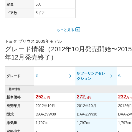
定員
5人
ドア数
5ドア
オートスライド
-
ドア
もっと見る
エンジン
トヨタ プリウス 2009年モデル
最高出力
73.00 [99]/ 5,200
グレード情報（2012年10月発売開始〜2015
最高トルク
142 [14.5]/ 4,000
年12月発売終了）
過給機
-
タイヤ
G ツーリングセレ
タイヤサイズ
グレード
G
S
215/40R18 85W
クション
(前)
タイヤサイズ
基本情報
215/40R18 85W
(後)
252
272
232
新車価格
万円
万円
万
燃費
発売年月
2012年10月
2012年10月
2012年
WLTCモード
-
型式
DAA-ZVW30
DAA-ZVW30
DAA-ZV
WLTCモード(市
-
排気量
1,797cc
1,797cc
1,797cc
街地)
定格出力
-
-
-