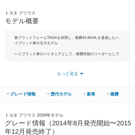
65,050
店舗を検索
円
トヨタ プリウス
*当該価格は車種別の価格となります。
モデル概要
新プラットフォームTNGAを採用し、燃費40.8km/Lを達成したハ
イブリッド車の主力モデル
ハイブリッド車のパイオニアとして、燃費性能のリーダーとして
牽引するトヨタプリウス。2015年12月にフルモデルチェンジを
行い、４代目プリウスが登場した。ボディサイズは全長
4540mm、全幅1760mm、全高1470mm（4WD車は1475mm）で
もっと見る
Dセグメントに属する５ドアハッチバックだ。新型プリウスは
「もっといいクルマづくり」に向けて採用した新プラットフォー
ム、Toyota New Global Architecture（TNGA）を採用した第一弾
となる。また、リアにダブルウィッシュボーンサスペンションを
グレード情報
歴代モデル
新車
燃費
採用するなど、燃費性能だけでなく、走りも磨きを掛けた。パワ
ートレインは1.8L直4DOHCエンジンと電気モーターを組み合わ
せたハイブリッドシステムを搭載しているが、最大熱効率を40％
に高めたエンジンをはじめ、モーターや駆動用バッテリーなどシ
トヨタ プリウス 2009年モデル
ステム全体で小型、軽量化を実現し、さらに約20％ロスを低減さ
グレード情報（2014年8月発売開始〜2015
せたことで、JC08モード燃費で40.8km/L（Eグレード）を達成し
年12月発売終了）
た。駆動方式は従来のFF車に加えて、電気式4WD駆動方式を採