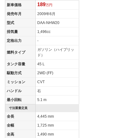
189
新車価格
万円
タイヤサイズ
195/65R15 91S
195/65R15 91S
(後)
発売年月
2009年6月
燃費
型式
DAA-NHW20
WLTCモード
-
-
排気量
1,496cc
WLTCモード(市
定格出力
-
-
-
街地)
ガソリン（ハイブリッ
燃料タイプ
WLTCモード(郊
ド）
-
-
外)
タンク容量
45 L
WLTCモード(高
-
-
駆動方式
2WD (FF)
速道路)
ミッション
CVT
JC08モード
30.4km/L
30.4km/L
ハンドル
右
1015モード
35.5km/L
35.5km/L
最小回転
5.1 m
60km定地
-
-
寸法重量定員
装備詳細を見る
装備詳細を見る
装備オプション
全長
4,445 mm
全幅
1,725 mm
全高
1,490 mm