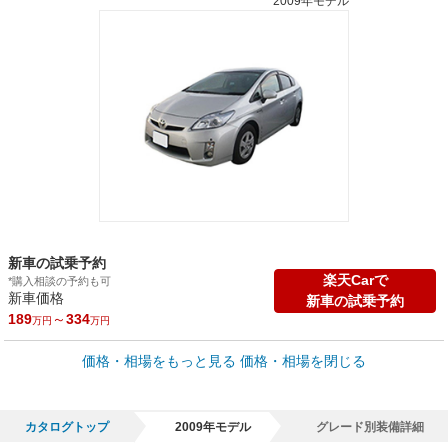
2009年モデル
新車の試乗予約
楽天Carで
*購入相談の予約も可
新車価格
新車の試乗予約
189
～
334
万円
万円
車買取価格 *
価格・相場をもっと見る
価格・相場を閉じる
車買取相場
0
～
328.4
万円
万円
シミュレーション
1998年式/20万km
～
2026年式/5千km
カタログトップ
2009年モデル
グレード別装備詳細
全国平均の車検価格 *
楽天Car車検で