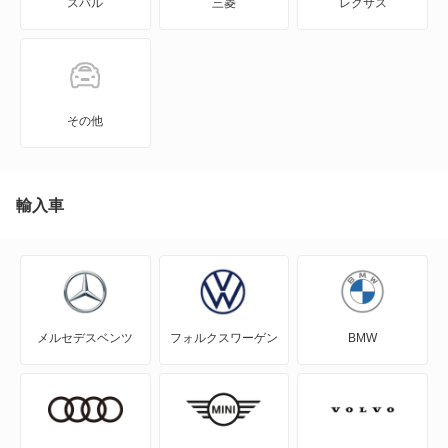
スバル
三菱
レクサス
カローラランクス
iQ
カリーナED
コルサ
JPN TAXI
カローラ
スターレット
MIRAI
カローラ ハイブリッド
その他
スペイド
MR-S
カローラアクシオ
ターセル
MR2
輸入車
カローラアクシオ ハイブリッド
デュエット
RAV4
カローラセレス
パッソ
RAV4 PHV
キャバリエ
メルセデスベンツ
フォルクスワーゲン
BMW
ブレイド
RAV4 ハイブリッド
クラウン
プリウスPHV
SAI
クラウン ハイブリッド
ポルテ
WILL-VI