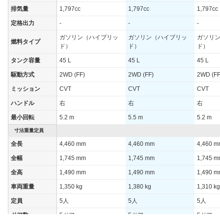
街地)
排気量
1,797cc
1,797cc
1,797cc
WLTCモード(郊
-
定格出力
-
-
-
外)
ガソリン（ハイブリッ
ガソリン（ハイブリッ
ガソリ
WLTCモード(高
燃料タイプ
-
ド）
ド）
ド）
速道路)
タンク容量
45 L
45 L
45 L
JC08モード
29.6km/L
駆動方式
2WD (FF)
2WD (FF)
2WD (FF
1015モード
35.5km/L
ミッション
CVT
CVT
CVT
60km定地
-
ハンドル
右
右
右
装備詳細を見る
装備オプション
最小回転
5.2 m
5.5 m
5.2 m
寸法重量定員
全長
4,460 mm
4,460 mm
4,460 
全幅
1,745 mm
1,745 mm
1,745 
全高
1,490 mm
1,490 mm
1,490 
車両重量
1,350 kg
1,380 kg
1,310 kg
定員
5人
5人
5人
ドア数
5ドア
5ドア
5ドア