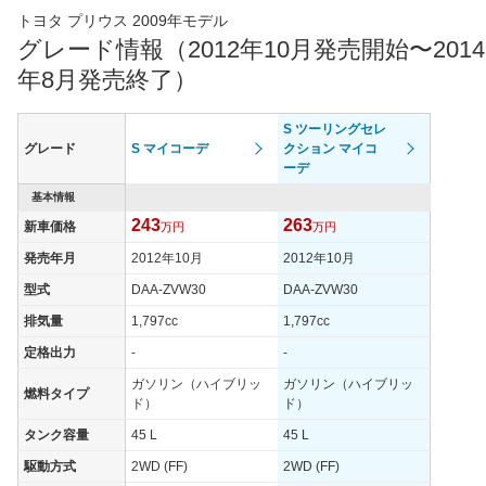
エンジン
トヨタ プリウス 2009年モデル
グレード情報（2012年10月発売開始〜2014
最高出力
73.00 [99]/ 5,200
73.00 [99]/ 5,200
73.00 [9
年8月発売終了）
最高トルク
142 [14.5]/ 4,000
142 [14.5]/ 4,000
142 [14.
過給機
-
-
-
S ツーリングセレ
タイヤ
グレード
S マイコーデ
クション マイコ
タイヤサイズ
ーデ
195/65R15 91S
215/45R17 87W
195/65R
(前)
基本情報
タイヤサイズ
243
263
新車価格
195/65R15 91S
万円
215/45R17 87W
万円
195/65R
(後)
発売年月
2012年10月
2012年10月
燃費
型式
DAA-ZVW30
DAA-ZVW30
WLTCモード
-
-
-
排気量
1,797cc
1,797cc
WLTCモード(市
-
-
-
街地)
定格出力
-
-
WLTCモード(郊
ガソリン（ハイブリッ
ガソリン（ハイブリッ
-
-
-
燃料タイプ
外)
ド）
ド）
WLTCモード(高
タンク容量
45 L
45 L
-
-
-
速道路)
駆動方式
2WD (FF)
2WD (FF)
JC08モード
30.4km/L
30.4km/L
30.4km/