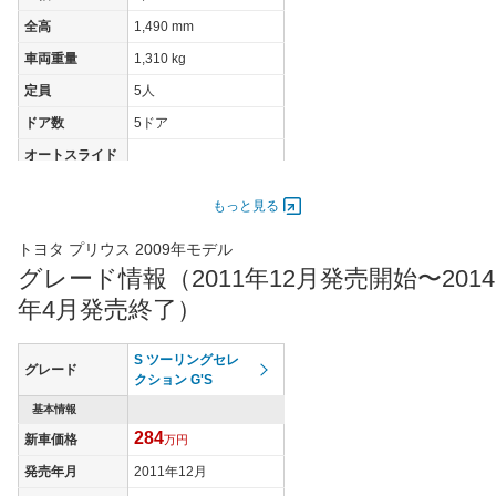
全高
1,490 mm
車両重量
1,310 kg
定員
5人
ドア数
5ドア
オートスライド
-
ドア
エンジン
もっと見る
最高出力
73.00 [99]/ 5,200
トヨタ プリウス 2009年モデル
最高トルク
142 [14.5]/ 4,000
グレード情報（2011年12月発売開始〜2014
過給機
-
年4月発売終了）
タイヤ
タイヤサイズ
S ツーリングセレ
185/65R15 88S
グレード
(前)
クション G'S
タイヤサイズ
基本情報
185/65R15 88S
(後)
284
新車価格
万円
燃費
発売年月
2011年12月
WLTCモード
-