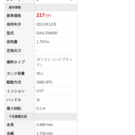
タイヤ
基本情報
タイヤサイズ
195/65R15 91S
215/45R17 87W
217
(前)
新車価格
万円
タイヤサイズ
発売年月
2011年12月
195/65R15 91S
215/45R17 87W
(後)
型式
DAA-ZVW30
燃費
排気量
1,797cc
WLTCモード
-
-
定格出力
-
WLTCモード(市
-
-
ガソリン（ハイブリッ
街地)
燃料タイプ
ド）
WLTCモード(郊
-
-
タンク容量
45 L
外)
駆動方式
2WD (FF)
WLTCモード(高
-
-
速道路)
ミッション
CVT
JC08モード
30.4km/L
30.4km/L
ハンドル
右
1015モード
35.5km/L
35.5km/L
最小回転
5.2 m
60km定地
-
-
寸法重量定員
全長
4,480 mm
装備詳細を見る
装備詳細を見る
装備オプション
全幅
1,745 mm