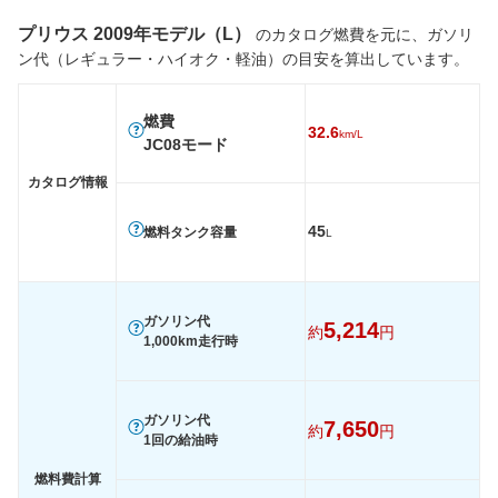
プリウス 2009年モデル（L）
のカタログ燃費を元に、ガソリ
ン代（レギュラー・ハイオク・軽油）の目安を算出しています。
燃費
32.6
km/L
JC08モード
カタログ情報
45
燃料タンク容量
L
ガソリン代
5,214
約
円
1,000km走行時
ガソリン代
7,650
約
円
1回の給油時
燃料費計算