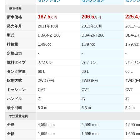
セレクション
セレクション
セレク
タイヤサイズ
185/65R15 88S
185/65R15 88S
195/65R
(後)
基本情報
187.5
206.5
225.4
新車価格
万円
万円
燃費
WLTCモード
-
-
-
発売年月
2011年10月
2011年10月
2011年
WLTCモード(市
型式
DBA-NZT260
DBA-ZRT260
DBA-ZR
-
-
-
街地)
排気量
1,496cc
1,797cc
1,797cc
WLTCモード(郊
-
-
-
定格出力
-
-
-
外)
燃料タイプ
ガソリン
ガソリン
ガソリ
WLTCモード(高
-
-
-
速道路)
タンク容量
60 L
60 L
60 L
JC08モード
18.2km/L
16.4km/L
14.8km/
駆動方式
2WD (FF)
2WD (FF)
4WD (F4
1015モード
-
-
-
ミッション
CVT
CVT
CVT
60km定地
-
-
-
ハンドル
右
右
右
最小回転
5.3 m
5.3 m
5.4 m
装備詳細を見る
装備詳細を見る
装備
装備オプション
寸法重量定員
全長
4,595 mm
4,595 mm
4,595 
全幅
1,695 mm
1,695 mm
1,695 