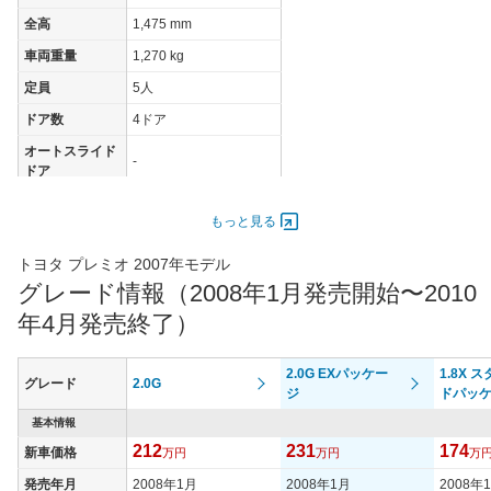
全高
1,475 mm
車両重量
1,270 kg
定員
5人
ドア数
4ドア
オートスライド
-
ドア
エンジン
もっと見る
最高出力
116.00 [158]/ 6,200
最高トルク
196 [20]/ 4,400
トヨタ プレミオ 2007年モデル
グレード情報（2008年1月発売開始〜2010
過給機
-
年4月発売終了）
タイヤ
タイヤサイズ
195/55R16 86V
(前)
2.0G EXパッケー
1.8X 
グレード
2.0G
ジ
ドパッ
タイヤサイズ
195/55R16 86V
(後)
基本情報
212
231
174
新車価格
万円
万円
万
燃費
WLTCモード
-
発売年月
2008年1月
2008年1月
2008年