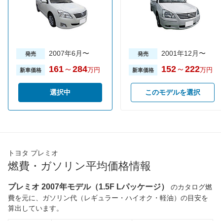
街地)
WLTCモード(郊
-
-
外)
WLTCモード(高
-
-
速道路)
2007年6月〜
2001年12月〜
発売
発売
JC08モード
-
-
161
～
284
152
～
222
万円
万円
新車価格
新車価格
1015モード
18km/L
18km/L
60km定地
-
-
選択中
このモデルを選択
装備詳細を見る
装備詳細を見る
装備オプション
トヨタ プレミオ
燃費・ガソリン平均価格情報
プレミオ 2007年モデル（1.5F Lパッケージ）
のカタログ燃
費を元に、ガソリン代（レギュラー・ハイオク・軽油）の目安を
算出しています。