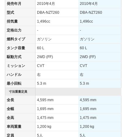
発売年月
2010年4月
2010年4月
燃費
型式
DBA-NZT260
DBA-NZT260
WLTCモード
-
-
-
排気量
1,496cc
1,496cc
WLTCモード(市
-
-
-
街地)
定格出力
-
-
WLTCモード(郊
燃料タイプ
ガソリン
ガソリン
-
-
-
外)
タンク容量
60 L
60 L
WLTCモード(高
-
-
-
駆動方式
2WD (FF)
2WD (FF)
速道路)
ミッション
CVT
CVT
JC08モード
-
-
-
ハンドル
右
右
1015モード
18.6km/L
15.6km/L
15.6km/
最小回転
5.3 m
5.3 m
60km定地
-
-
-
寸法重量定員
装備詳細を見る
装備詳細を見る
装備
装備オプション
全長
4,595 mm
4,595 mm
全幅
1,695 mm
1,695 mm
全高
1,475 mm
1,475 mm
車両重量
1,200 kg
1,200 kg
定員
5人
5人