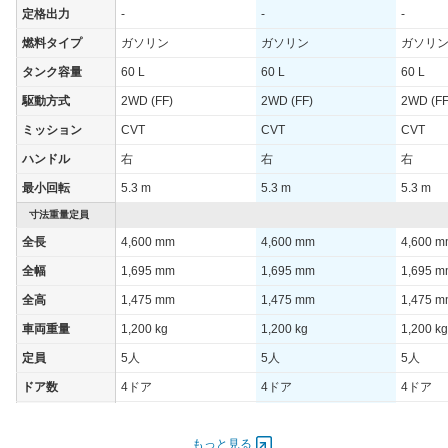
外)
定格出力
-
-
-
WLTCモード(高
-
-
燃料タイプ
ガソリン
ガソリン
ガソリ
速道路)
タンク容量
60 L
60 L
60 L
JC08モード
-
-
駆動方式
2WD (FF)
2WD (FF)
2WD (FF
1015モード
18.6km/L
18.6km/L
ミッション
CVT
CVT
CVT
60km定地
-
-
ハンドル
右
右
右
装備詳細を見る
装備詳細を見る
装備オプション
最小回転
5.3 m
5.3 m
5.3 m
寸法重量定員
全長
4,600 mm
4,600 mm
4,600 
全幅
1,695 mm
1,695 mm
1,695 
全高
1,475 mm
1,475 mm
1,475 
車両重量
1,200 kg
1,200 kg
1,200 kg
定員
5人
5人
5人
ドア数
4ドア
4ドア
4ドア
オートスライド
-
-
-
ドア
もっと見る