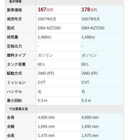
基本情報
タイヤサイズ
167
178
新車価格
195/65R15 91S
万円
195/65R15 91S
万円
195/65R
(後)
発売年月
2007年6月
2007年6月
燃費
型式
DBA-NZT260
DBA-NZT260
WLTCモード
-
-
-
排気量
1,496cc
1,496cc
WLTCモード(市
-
-
-
街地)
定格出力
-
-
WLTCモード(郊
燃料タイプ
ガソリン
ガソリン
-
-
-
外)
タンク容量
60 L
60 L
WLTCモード(高
-
-
-
駆動方式
2WD (FF)
2WD (FF)
速道路)
ミッション
CVT
CVT
JC08モード
-
-
-
ハンドル
右
右
1015モード
17km/L
14.4km/L
17km/L
最小回転
5.3 m
5.3 m
60km定地
-
-
-
寸法重量定員
装備詳細を見る
装備詳細を見る
装備
装備オプション
全長
4,600 mm
4,600 mm
全幅
1,695 mm
1,695 mm
全高
1,475 mm
1,475 mm