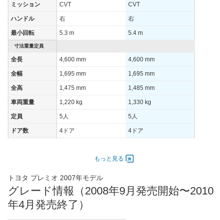
ミッション
CVT
CVT
1015モード
18.6km/L
18.6km/L
18.6km/
ハンドル
右
右
60km定地
-
-
-
最小回転
5.3 m
5.4 m
装備詳細を見る
装備詳細を見る
装備
装備オプション
寸法重量定員
全長
4,600 mm
4,600 mm
全幅
1,695 mm
1,695 mm
全高
1,475 mm
1,485 mm
車両重量
1,220 kg
1,330 kg
定員
5人
5人
ドア数
4ドア
4ドア
オートスライド
-
-
ドア
もっと見る
エンジン
トヨタ プレミオ 2007年モデル
最高出力
100.00 [136]/ 6,000
92.00 [125]/ 6,000
グレード情報（2008年9月発売開始〜2010
最高トルク
175 [17.8]/ 4,400
163 [16.6]/ 4,400
年4月発売終了）
過給機
-
-