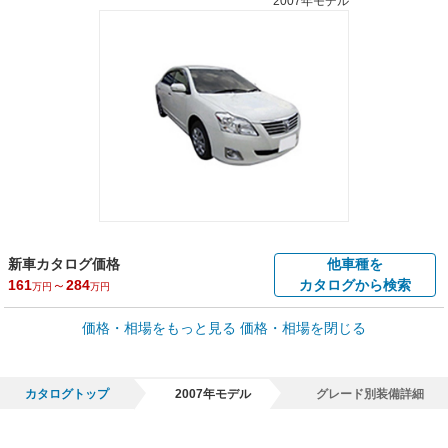
2007年モデル
新車カタログ価格
他車種を
161
～
284
カタログから検索
万円
万円
車買取価格 *
価格・相場をもっと見る
価格・相場を閉じる
車買取相場
0
～
317
万円
万円
シミュレーション
2006年式/20万km
～
2021年式/5千km
カタログトップ
2007年モデル
グレード別装備詳細
全国平均の車検価格 *
楽天Car車検で
65,050
店舗を検索
円