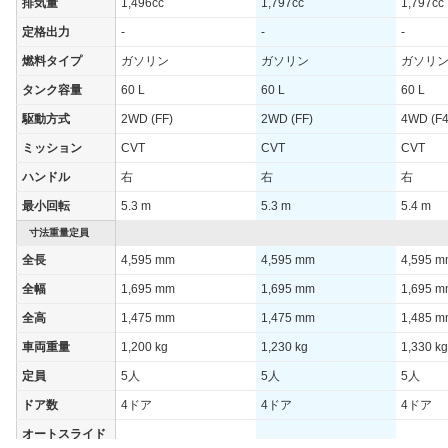
排気量
1,496cc
1,797cc
1,797cc
WLTCモード(市
-
-
-
街地)
定格出力
-
-
-
WLTCモード(郊
燃料タイプ
ガソリン
ガソリン
ガソリ
-
-
-
外)
タンク容量
60 L
60 L
60 L
WLTCモード(高
-
-
-
駆動方式
2WD (FF)
2WD (FF)
4WD (F4
速道路)
ミッション
CVT
CVT
CVT
JC08モード
-
-
-
ハンドル
右
右
右
1015モード
20km/L
18.6km/L
15.6km/
最小回転
5.3 m
5.3 m
5.4 m
60km定地
-
-
-
寸法重量定員
装備詳細を見る
装備詳細を見る
装備
装備オプション
全長
4,595 mm
4,595 mm
4,595 
全幅
1,695 mm
1,695 mm
1,695 
全高
1,475 mm
1,475 mm
1,485 
車両重量
1,200 kg
1,230 kg
1,330 kg
定員
5人
5人
5人
ドア数
4ドア
4ドア
4ドア
オートスライド
-
-
-