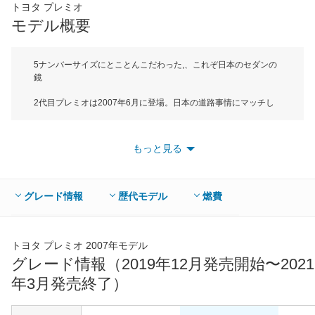
トヨタ プレミオ
*当該価格は車種別の価格となります。
モデル概要
5ナンバーサイズにとことんこだわった,、これぞ日本のセダンの
鏡
2代目プレミオは2007年6月に登場。日本の道路事情にマッチし
た5ナンバーサイズセダンの完成型を目指して開発された。ボデ
ィサイズは全長が4600mm、全幅が5ナンバーサイズの1695mm
でDセグメントに属する。ターゲットはこれまでセダンを乗り続
もっと見る
けてきたユーザーで、クラウンやマークXからのダウンサイザー
の要望に応えられるように、落ち着きのある上質な室内空間が広
がる。エンジンは2L、1.8L、1.5Lの3種類でいずれも直4。2Lと
1.8Lにはバルブマチック機構。そして1.5LはVVT-iを採用し、
グレード情報
歴代モデル
燃費
JC08燃費は2L車が15.6km/L、1.8L車が16.4km/L、1.5L車が
18.2km/Lといずれも高い燃費性能を実現している。組み合わされ
るミッションは駆動方式に関わらずCVTとなる。グレードは2Lが
2種類、1.8Lが3種類、1.5Lが3種類の合計8グレード。売れ筋は視
トヨタ プレミオ 2007年モデル
認性に優れたオプティトロンメーターやスマートエントリー＆ス
グレード情報（2019年12月発売開始〜2021
タートシステム、盗難防止のイモビライザーシステムが標準装備
年3月発売終了）
の1.5F Lパッケージ。