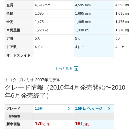
全長
4,595 mm
4,595 mm
4,595 
全幅
1,695 mm
1,695 mm
1,695 
全高
1,475 mm
1,485 mm
1,475 
車両重量
1,220 kg
1,330 kg
1,270 kg
定員
5人
5人
5人
ドア数
4ドア
4ドア
4ドア
オートスライド
-
-
-
ドア
エンジン
もっと見る
最高出力
106.00 [144]/ 7,000
98.00 [133]/ 7,000
116.00 [
トヨタ プレミオ 2007年モデル
最高トルク
176 [17.9]/ 5,200
164 [16.7]/ 5,200
196 [20]
グレード情報（2010年4月発売開始〜2010
過給機
-
-
-
年6月発売終了）
タイヤ
タイヤサイズ
グレード
1.5F
1.5F Lパッケージ
185/65R15 88S
195/65R15 91S
195/65R
(前)
基本情報
タイヤサイズ
170
181
新車価格
185/65R15 88S
万円
195/65R15 91S
万円
195/65R
(後)