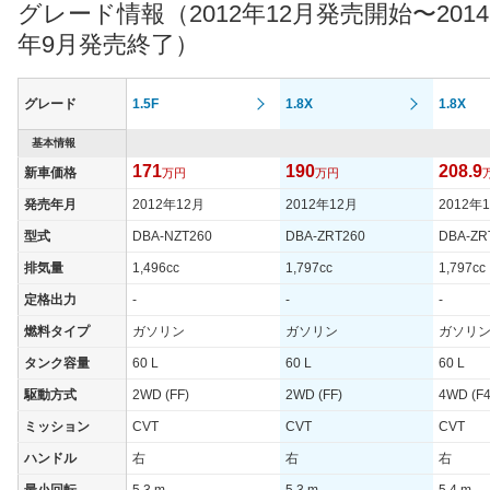
最高トルク
136 [13.9]/ 4,500
173 [17.6]/ 4,500
161 [16.
グレード情報（2012年12月発売開始〜2014
過給機
-
-
-
年9月発売終了）
タイヤ
タイヤサイズ
185/65R15 88S
185/65R15 88S
195/65R
グレード
1.5F
1.8X
1.8X
(前)
タイヤサイズ
基本情報
185/65R15 88S
185/65R15 88S
195/65R
(後)
171
190
208.9
新車価格
万円
万円
燃費
発売年月
2012年12月
2012年12月
2012年
WLTCモード
-
-
-
型式
DBA-NZT260
DBA-ZRT260
DBA-ZR
WLTCモード(市
-
-
-
排気量
1,496cc
1,797cc
1,797cc
街地)
定格出力
-
-
-
WLTCモード(郊
-
-
-
外)
燃料タイプ
ガソリン
ガソリン
ガソリ
WLTCモード(高
タンク容量
60 L
60 L
60 L
-
-
-
速道路)
駆動方式
2WD (FF)
2WD (FF)
4WD (F4
JC08モード
19.2km/L
16.4km/L
14.8km/
ミッション
CVT
CVT
CVT
1015モード
-
-
-
ハンドル
右
右
右
60km定地
-
-
-
最小回転
5.3 m
5.3 m
5.4 m