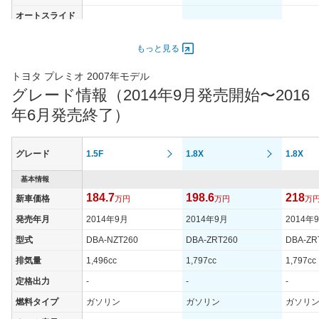
オートスライド
-
-
-
ドア
エンジン
もっと見る
最高出力
80.00 [109]/ 5,500
105.00 [143]/ 5,500
96.00 [1
トヨタ プレミオ 2007年モデル
最高トルク
136 [13.9]/ 4,600
173 [17.6]/ 4,600
161 [16.
グレード情報（2014年9月発売開始〜2016
過給機
-
-
-
年6月発売終了）
タイヤ
タイヤサイズ
185/65R15
185/65R15
195/65
グレード
1.5F
1.8X
1.8X
(前)
タイヤサイズ
基本情報
185/65R15
185/65R15
195/65
(後)
184.7
198.6
218
新車価格
万円
万円
万
燃費
発売年月
2014年9月
2014年9月
2014年
WLTCモード
-
-
-
型式
DBA-NZT260
DBA-ZRT260
DBA-ZR
WLTCモード(市
-
-
-
排気量
1,496cc
1,797cc
1,797cc
街地)
定格出力
-
-
-
WLTCモード(郊
-
-
-
外)
燃料タイプ
ガソリン
ガソリン
ガソリ
WLTCモード(高