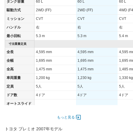
タンク容量
60 L
60 L
60 L
-
-
-
速道路)
駆動方式
2WD (FF)
2WD (FF)
4WD (F4
JC08モード
19.2km/L
16.4km/L
14.8km/
ミッション
CVT
CVT
CVT
1015モード
-
-
-
ハンドル
右
右
右
60km定地
-
-
-
最小回転
5.3 m
5.3 m
5.4 m
装備詳細を見る
装備詳細を見る
装備
装備オプション
寸法重量定員
全長
4,595 mm
4,595 mm
4,595 
全幅
1,695 mm
1,695 mm
1,695 
全高
1,475 mm
1,475 mm
1,485 
車両重量
1,200 kg
1,230 kg
1,330 kg
定員
5人
5人
5人
ドア数
4ドア
4ドア
4ドア
オートスライド
-
-
-
ドア
エンジン
もっと見る
最高出力
80.00 [109]/ 5,800
105.00 [143]/ 5,800
96.00 [1
トヨタ プレミオ 2007年モデル