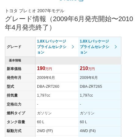
エンジン
トヨタ プレミオ 2007年モデル
最高出力
81.00 [110]/ 6,000
81.00 [110]/ 6,000
81.00 [1
グレード情報（2009年6月発売開始〜2010
最高トルク
140 [14.3]/ 4,400
140 [14.3]/ 4,400
140 [14.
年4月発売終了）
過給機
-
-
-
タイヤ
1.8X Lパッケージ
1.8X Lパッケージ
タイヤサイズ
グレード
プライムセレクシ
プライムセレクシ
185/70R14 88S
185/70R14 88S
185/65R
(前)
ョン
ョン
タイヤサイズ
基本情報
185/70R14 88S
185/70R14 88S
185/65R
(後)
190
210
新車価格
万円
万円
燃費
発売年月
2009年6月
2009年6月
WLTCモード
-
-
-
型式
DBA-ZRT260
DBA-ZRT265
WLTCモード(市
-
-
-
排気量
1,797cc
1,797cc
街地)
定格出力
-
-
WLTCモード(郊
-
-
-
外)
燃料タイプ
ガソリン
ガソリン
WLTCモード(高
タンク容量
60 L
60 L
-
-
-
速道路)
駆動方式
2WD (FF)
4WD (F4)
JC08モード
-
-
-