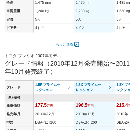
全高
1,475 mm
1,475 mm
1,485 
車両重量
1,200 kg
1,230 kg
1,330 kg
定員
5人
5人
5人
ドア数
4ドア
4ドア
4ドア
オートスライド
-
-
-
ドア
もっと見る
エンジン
トヨタ プレミオ 2007年モデル
最高出力
81.00 [110]/ 6,000
106.00 [144]/ 6,000
98.00 [1
グレード情報（2010年12月発売開始〜2011
最高トルク
140 [14.3]/ 4,400
176 [17.9]/ 4,400
164 [16.
年10月発売終了）
過給機
-
-
-
タイヤ
1.5F プライムセ
1.8X プライムセ
1.8X 
グレード
タイヤサイズ
レクション
レクション
レクシ
185/65R15 88S
185/65R15 88S
195/65R
(前)
基本情報
タイヤサイズ
177.5
196.5
215.4
新車価格
185/65R15 88S
万円
185/65R15 88S
万円
195/65R
(後)
発売年月
2010年12月
2010年12月
2010年
燃費
型式
DBA-NZT260
DBA-ZRT260
DBA-ZR
WLTCモード
-
-
-