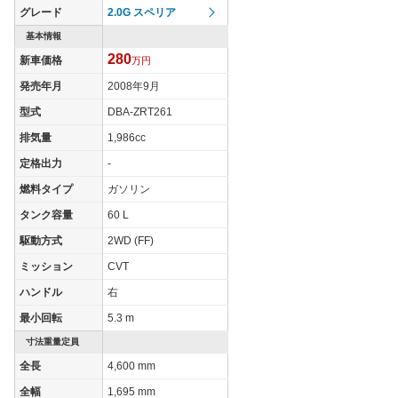
タイヤ
グレード
2.0G スペリア
タイヤサイズ
195/65R15 91S
195/65R15 91S
基本情報
(前)
280
新車価格
万円
タイヤサイズ
195/65R15 91S
195/65R15 91S
(後)
発売年月
2008年9月
燃費
型式
DBA-ZRT261
WLTCモード
-
-
排気量
1,986cc
WLTCモード(市
定格出力
-
-
-
街地)
燃料タイプ
ガソリン
WLTCモード(郊
-
-
タンク容量
60 L
外)
駆動方式
2WD (FF)
WLTCモード(高
-
-
速道路)
ミッション
CVT
JC08モード
-
-
ハンドル
右
1015モード
17km/L
14.4km/L
最小回転
5.3 m
60km定地
-
-
寸法重量定員
全長
4,600 mm
装備詳細を見る
装備詳細を見る
装備オプション
全幅
1,695 mm