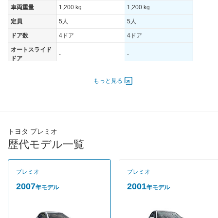
車両重量
1,200 kg
1,200 kg
定員
5人
5人
ドア数
4ドア
4ドア
オートスライド
-
-
ドア
エンジン
もっと見る
最高出力
81.00 [110]/ 6,000
81.00 [110]/ 6,000
最高トルク
140 [14.3]/ 4,400
140 [14.3]/ 4,400
過給機
-
-
タイヤ
トヨタ プレミオ
タイヤサイズ
歴代モデル一覧
185/70R14 88S
185/70R14 88S
(前)
タイヤサイズ
185/70R14 88S
185/70R14 88S
(後)
プレミオ
プレミオ
燃費
2007
2001
年モデル
年モデル
WLTCモード
-
-
WLTCモード(市
-
-