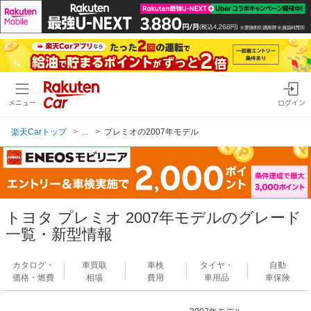
メニュー
ログイン
楽天Carトップ
...
プレミオの2007年モデル
トヨタ プレミオ 2007年モデルのグレード
一覧・新型情報
カタログ・
車買取
車検
タイヤ・
自動
価格・燃費
相場
費用
車用品
車保険