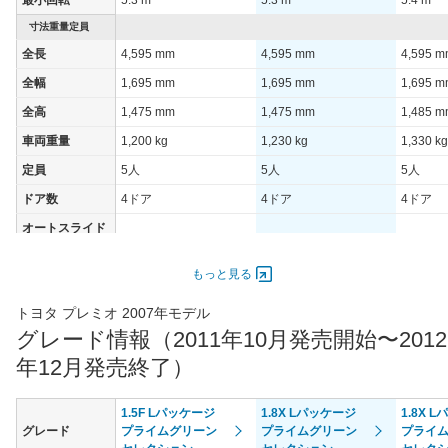
装備詳細を見る
装備詳細を見る
装備
装備オプション
寸法重量定員
全長
4,595 mm
4,595 mm
4,595 
全幅
1,695 mm
1,695 mm
1,695 
全高
1,475 mm
1,475 mm
1,485 
車両重量
1,200 kg
1,230 kg
1,330 kg
定員
5人
5人
5人
ドア数
4ドア
4ドア
4ドア
オートスライド
-
-
-
ドア
エンジン
もっと見る
最高出力
80.00 [109]/ 6,000
105.00 [143]/ 6,000
96.00 [1
トヨタ プレミオ 2007年モデル
最高トルク
136 [13.9]/ 4,800
173 [17.6]/ 4,800
161 [16.
グレード情報（2011年10月発売開始〜2012
過給機
-
-
-
年12月発売終了）
タイヤ
タイヤサイズ
1.5F Lパッケージ
1.8X Lパッケージ
1.8X 
185/65R15 88S
185/65R15 88S
195/65R
(前)
グレード
プライムグリーン
プライムグリーン
プライ