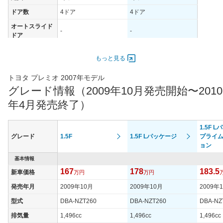
ドア数
4ドア
4ドア
オートスライド
-
-
ドア
エンジン
もっと見る
最高出力
81.00 [110]/ 7,000
81.00 [110]/ 7,000
最高トルク
140 [14.3]/ 5,200
140 [14.3]/ 5,200
トヨタ プレミオ 2007年モデル
グレード情報（2009年10月発売開始〜2010
過給機
-
-
年4月発売終了）
タイヤ
タイヤサイズ
185/65R15 88S
185/65R15 88S
(前)
1.5F 
グレード
1.5F
1.5F Lパッケージ
プライ
タイヤサイズ
ョン
185/65R15 88S
185/65R15 88S
(後)
基本情報
燃費
167
178
183.5
新車価格
万円
万円
WLTCモード
-
-
発売年月
2009年10月
2009年10月
2009年
WLTCモード(市
-
-
街地)
型式
DBA-NZT260
DBA-NZT260
DBA-NZ
WLTCモード(郊
排気量
1,496cc
1,496cc
1,496cc
-
-