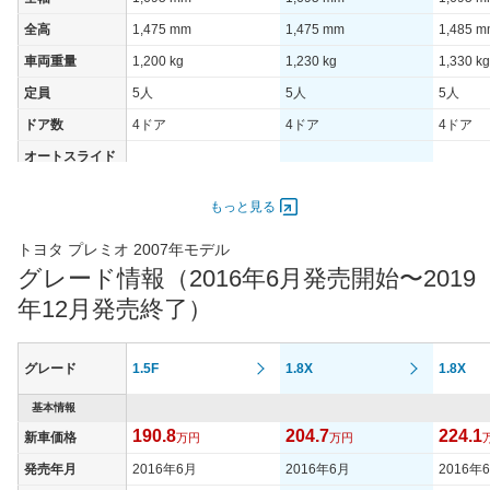
全高
1,475 mm
1,475 mm
1,485 
車両重量
1,200 kg
1,230 kg
1,330 kg
定員
5人
5人
5人
ドア数
4ドア
4ドア
4ドア
オートスライド
-
-
-
ドア
エンジン
もっと見る
最高出力
80.00 [109]/ 6,000
105.00 [143]/ 6,000
96.00 [1
トヨタ プレミオ 2007年モデル
最高トルク
136 [13.9]/ 4,400
173 [17.6]/ 4,400
161 [16.
グレード情報（2016年6月発売開始〜2019
過給機
-
-
-
年12月発売終了）
タイヤ
タイヤサイズ
185/65R15
185/65R15
195/65
グレード
1.5F
1.8X
1.8X
(前)
タイヤサイズ
基本情報
185/65R15
185/65R15
195/65
(後)
190.8
204.7
224.1
新車価格
万円
万円
燃費
発売年月
2016年6月
2016年6月
2016年
WLTCモード
17.8km/L
15km/L
14.2km/