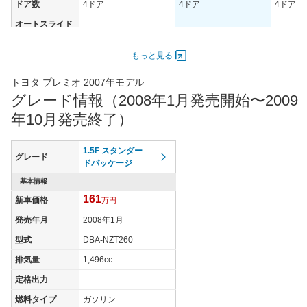
ドア数
4ドア
4ドア
4ドア
オートスライド
-
-
-
ドア
エンジン
もっと見る
最高出力
116.00 [158]/ 6,200
116.00 [158]/ 6,200
100.00 [
トヨタ プレミオ 2007年モデル
最高トルク
196 [20]/ 4,400
196 [20]/ 4,400
175 [17.
グレード情報（2008年1月発売開始〜2009
過給機
-
-
-
年10月発売終了）
タイヤ
タイヤサイズ
1.5F スタンダー
195/65R15 91S
195/55R16 86V
195/65R
グレード
(前)
ドパッケージ
タイヤサイズ
基本情報
195/65R15 91S
195/55R16 86V
195/65R
(後)
161
新車価格
万円
燃費
発売年月
2008年1月
WLTCモード
-
-
-
型式
DBA-NZT260
WLTCモード(市
-
-
-
排気量
1,496cc
街地)
定格出力
-
WLTCモード(郊
-
-
-
外)
燃料タイプ
ガソリン