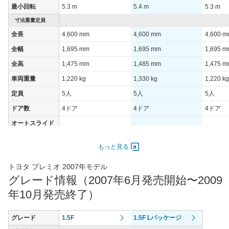
最小回転
5.3 m
5.4 m
5.3 m
装備詳細を見る
装備オプション
寸法重量定員
全長
4,600 mm
4,600 mm
4,600 
全幅
1,695 mm
1,695 mm
1,695 
全高
1,475 mm
1,485 mm
1,475 
車両重量
1,220 kg
1,330 kg
1,220 kg
定員
5人
5人
5人
ドア数
4ドア
4ドア
4ドア
オートスライド
-
-
-
ドア
エンジン
もっと見る
最高出力
100.00 [136]/ 6,000
92.00 [125]/ 6,000
100.00 [
トヨタ プレミオ 2007年モデル
最高トルク
175 [17.8]/ 4,400
163 [16.6]/ 4,400
175 [17.
グレード情報（2007年6月発売開始〜2009
過給機
-
-
-
年10月発売終了）
タイヤ
タイヤサイズ
グレード
1.5F
1.5F Lパッケージ
195/65R15 91S
195/65R15 91S
195/65R
(前)