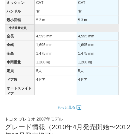
ミッション
CVT
CVT
JC08モード
-
-
-
ハンドル
右
右
1015モード
20km/L
18.6km/L
15.6km/
最小回転
5.3 m
5.3 m
60km定地
-
-
-
寸法重量定員
装備詳細を見る
装備詳細を見る
装備
装備オプション
全長
4,595 mm
4,595 mm
全幅
1,695 mm
1,695 mm
全高
1,475 mm
1,475 mm
車両重量
1,200 kg
1,200 kg
定員
5人
5人
ドア数
4ドア
4ドア
オートスライド
-
-
ドア
エンジン
もっと見る
最高出力
81.00 [110]/ 7,000
81.00 [110]/ 7,000
最高トルク
140 [14.3]/ 5,200
140 [14.3]/ 5,200
トヨタ プレミオ 2007年モデル
グレード情報（2010年4月発売開始〜2012
過給機
-
-