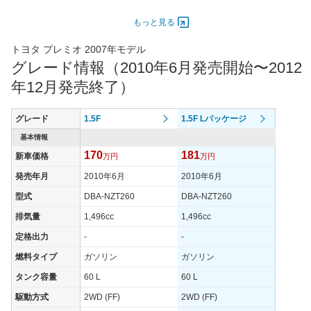
ドア
エンジン
もっと見る
最高出力
81.00 [110]/ 6,000
106.00 [144]/ 6,000
98.00 [1
トヨタ プレミオ 2007年モデル
最高トルク
140 [14.3]/ 4,400
176 [17.9]/ 4,400
164 [16.
グレード情報（2010年6月発売開始〜2012
過給機
-
-
-
年12月発売終了）
タイヤ
タイヤサイズ
グレード
1.5F
1.5F Lパッケージ
185/65R15 88S
185/65R15 88S
195/65R
(前)
基本情報
タイヤサイズ
170
181
新車価格
185/65R15 88S
万円
185/65R15 88S
万円
195/65R
(後)
発売年月
2010年6月
2010年6月
燃費
型式
DBA-NZT260
DBA-NZT260
WLTCモード
-
-
-
排気量
1,496cc
1,496cc
WLTCモード(市
-
-
-
街地)
定格出力
-
-
WLTCモード(郊
燃料タイプ
ガソリン
ガソリン
-
-
-
外)
タンク容量
60 L
60 L
WLTCモード(高
-
-
-
駆動方式
2WD (FF)
2WD (FF)
速道路)