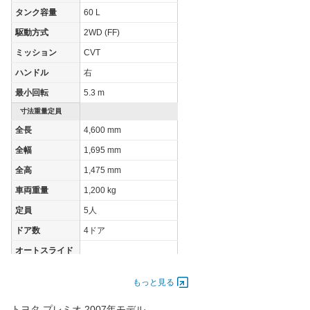
WLTCモード(高
タンク容量
60 L
-
-
-
速道路)
駆動方式
2WD (FF)
JC08モード
-
-
-
ミッション
CVT
1015モード
15.6km/L
15.6km/L
17km/L
ハンドル
右
60km定地
-
-
-
最小回転
5.3 m
装備詳細を見る
装備詳細を見る
装備
装備オプション
寸法重量定員
全長
4,600 mm
全幅
1,695 mm
全高
1,475 mm
車両重量
1,200 kg
定員
5人
ドア数
4ドア
オートスライド
-
ドア
エンジン
もっと見る
最高出力
81.00 [110]/ 6,000
トヨタ プレミオ 2007年モデル