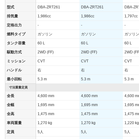
WLTCモード(市
型式
DBA-ZRT261
DBA-ZRT261
DBA-ZR
-
街地)
排気量
1,986cc
1,986cc
1,797cc
WLTCモード(郊
-
定格出力
-
-
-
外)
燃料タイプ
ガソリン
ガソリン
ガソリ
WLTCモード(高
-
速道路)
タンク容量
60 L
60 L
60 L
JC08モード
-
駆動方式
2WD (FF)
2WD (FF)
2WD (FF
1015モード
15.6km/L
ミッション
CVT
CVT
CVT
60km定地
-
ハンドル
右
右
右
最小回転
5.3 m
5.3 m
5.3 m
装備詳細を見る
装備オプション
寸法重量定員
全長
4,600 mm
4,600 mm
4,600 
全幅
1,695 mm
1,695 mm
1,695 
全高
1,475 mm
1,475 mm
1,475 
車両重量
1,270 kg
1,270 kg
1,220 kg
定員
5人
5人
5人