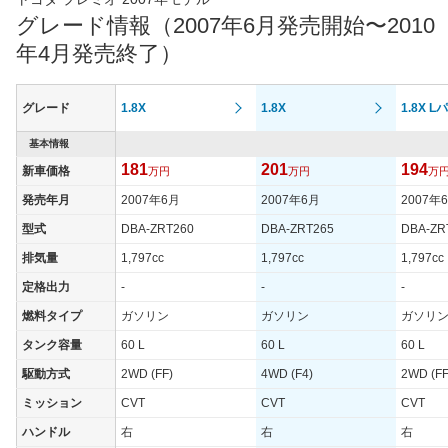
最高トルク
140 [14.3]/ 4,400
グレード情報（2007年6月発売開始〜2010
過給機
-
年4月発売終了）
タイヤ
タイヤサイズ
185/70R14 88S
グレード
1.8X
1.8X
1.8X 
(前)
タイヤサイズ
基本情報
185/70R14 88S
(後)
181
201
194
新車価格
万円
万円
万
燃費
発売年月
2007年6月
2007年6月
2007年
WLTCモード
-
型式
DBA-ZRT260
DBA-ZRT265
DBA-ZR
WLTCモード(市
-
排気量
1,797cc
1,797cc
1,797cc
街地)
定格出力
-
-
-
WLTCモード(郊
-
外)
燃料タイプ
ガソリン
ガソリン
ガソリ
WLTCモード(高
タンク容量
60 L
60 L
60 L
-
速道路)
駆動方式
2WD (FF)
4WD (F4)
2WD (FF
JC08モード
-
ミッション
CVT
CVT
CVT
1015モード
18km/L
ハンドル
右
右
右
60km定地
-