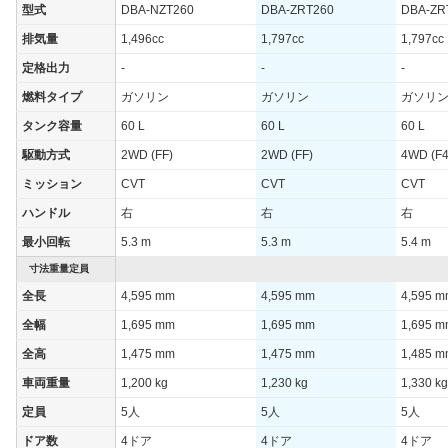
型式
DBA-NZT260
DBA-ZRT260
DBA-ZR
WLTCモード(市
12.6km/L
9.8km/L
9.6km/L
排気量
1,496cc
1,797cc
1,797cc
街地)
定格出力
-
-
-
WLTCモード(郊
19.1km/L
16.4km/L
15.4km/
外)
燃料タイプ
ガソリン
ガソリン
ガソリ
WLTCモード(高
タンク容量
60 L
60 L
60 L
20.5km/L
18.1km/L
16.9km/
速道路)
駆動方式
2WD (FF)
2WD (FF)
4WD (F4
JC08モード
-
-
-
ミッション
CVT
CVT
CVT
1015モード
-
-
-
ハンドル
右
右
右
60km定地
-
-
-
最小回転
5.3 m
5.3 m
5.4 m
装備詳細を見る
装備詳細を見る
装備
装備オプション
寸法重量定員
全長
4,595 mm
4,595 mm
4,595 
全幅
1,695 mm
1,695 mm
1,695 
全高
1,475 mm
1,475 mm
1,485 
車両重量
1,200 kg
1,230 kg
1,330 kg
定員
5人
5人
5人
ドア数
4ドア
4ドア
4ドア