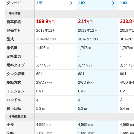
グレード
1.5F
1.8X
1.8X
基本情報
199.9
214
233.8
新車価格
万円
万円
発売年月
2019年12月
2019年12月
2019年
型式
3BA-NZT260
3BA-ZRT260
3BA-ZR
排気量
1,496cc
1,797cc
1,797cc
定格出力
-
-
-
燃料タイプ
ガソリン
ガソリン
ガソリ
タンク容量
60 L
60 L
60 L
駆動方式
2WD (FF)
2WD (FF)
4WD (F4
ミッション
CVT
CVT
CVT
ハンドル
右
右
右
最小回転
5.3 m
5.3 m
5.4 m
寸法重量定員
全長
4,595 mm
4,595 mm
4,595 
全幅
1,695 mm
1,695 mm
1,695 