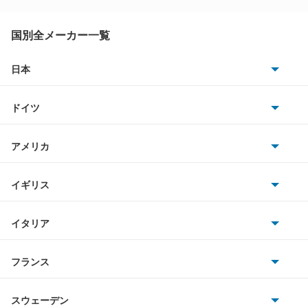
ヴァンガード
アベンシスセダン
ヴォルツ
アベンシスワゴン
国別全メーカー一覧
アリオン
日本
もっと見る
トヨタ
アリスト
ドイツ
日産
アルテッツァ
AMG
アメリカ
ホンダ
アルテッツァジータ
BMW
キャデラック
イギリス
三菱
アルファード
BMWアルピナ
クライスラー
TVR
イタリア
マツダ
アルファード PHEV
スマート
サターン
アストンマーティン
アルファロメオ
フランス
いすゞ
アルファード ハイブリッド
アウディ
シボレー
ジャガー
アウトビアンキ
シトロエン
スバル
アレックス
スウェーデン
オペル
ビュイック