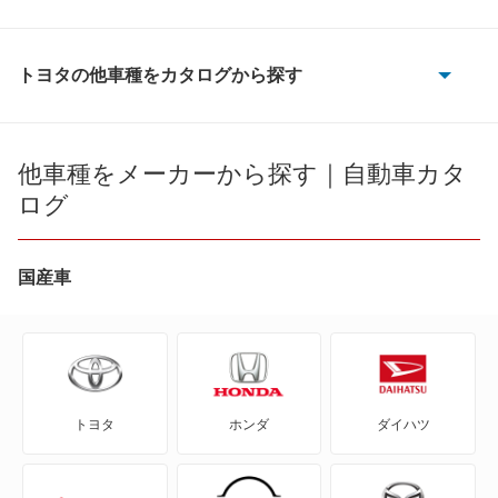
C-HR
コースター
FJ クルーザー
タウンエーストラック
トヨタの他車種をカタログから探す
RAV4
86
ダイナ
RAV4 PHV
bB
他車種をメーカーから探す｜自動車カタ
ダイナ ハイブリッド
ログ
RAV4 ハイブリッド
bZ4X
ダイナダンプ
カローラクロス
bZ4X ツーリング
国産車
トヨエース
カローラクロス ハイブリッド
C+pod
トヨエース ハイブリッド
キャミ
C-HR
トヨエースダンプ
トヨタ
ホンダ
ダイハツ
クラウン クロスオーバー ハイブリッド
eQ
ハイエースコミューター
クラウン スポーツ ハイブリッド
FJ クルーザー
ハイエーストラック