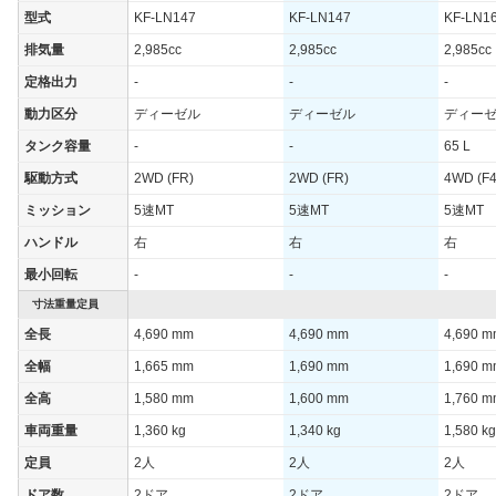
型式
KF-LN147
KF-LN147
KF-LN1
排気量
2,985cc
2,985cc
2,985cc
定格出力
-
-
-
動力区分
ディーゼル
ディーゼル
ディー
タンク容量
-
-
65 L
駆動方式
2WD (FR)
2WD (FR)
4WD (F4
ミッション
5速MT
5速MT
5速MT
ハンドル
右
右
右
最小回転
-
-
-
寸法重量定員
全長
4,690 mm
4,690 mm
4,690 
全幅
1,665 mm
1,690 mm
1,690 
全高
1,580 mm
1,600 mm
1,760 
車両重量
1,360 kg
1,340 kg
1,580 kg
定員
2人
2人
2人
ドア数
2ドア
2ドア
2ドア