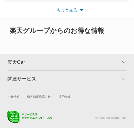
カムロード
※最新情報につきましては、各メーカーの情報をご確認くださ
い。
もっと見る
※また安全装備につきましては同名称の装備であっても動作範囲
カリーナ
や性能に違いがございますので、詳細情報は各メーカーの情報を
ご確認ください。
カリーナED
楽天グループからのお得な情報
カリーナサーフ
カリーナバン
楽天Car
カルディナ
関連サービス
TOP
よくある質問
カルディナバン
キャンペーン一覧
試乗・商談
新車購入
企業情報
個人情報保護方針
採用情報
カレン
楽天Car車買取
車検予約
カローラ
キズ修理予約
洗車・コーティング予約
© Rakuten Group, Inc.
メンテナンス管理
タイヤ・パーツ購入
カローラ クーペ
タイヤ交換サービス
楽天Car マガジン