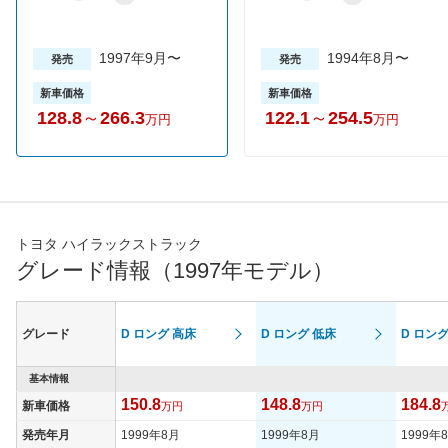
1997年9月〜
1994年8月〜
発売
発売
新車価格
新車価格
128.8
～
266.3
122.1
～
254.5
万円
万円
トヨタ ハイラックストラック
グレード情報（1997年モデル）
グレード
D ロング 高床
D ロング 低床
D ロング
基本情報
150.8
148.8
184.8
新車価格
万円
万円
発売年月
1999年8月
1999年8月
1999年