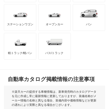
エスティマエミーナ
もっと見る
ダッジ
アルテガ
バンデンプラス
エスティマルシーダ
GMC
マクラーレン
もっと見る
ステーションワゴン
オープンカー
バン
オリジン
ハマー
オースチン
オーパ
インフィニティ
モーリス
オーリス
軽トラック/軽バン
バス/トラック
トライアンフ
もっと見る
オーリス ハイブリッド
MG
カムリ
自動車カタログ掲載情報の注意事項
ミニ
カムリ ハイブリッド
モーク
※楽天カーの提供する車種情報は、新車発売時のカタログデータ
を元に作成し常に最新情報に更新しておりますが、装備名称がメ
カムリグラシア
ーカー情報の名称と異なる場合、装備内容や価格情報などが更新
もっと見る
の遅れにより実際と異なる場合がございます。