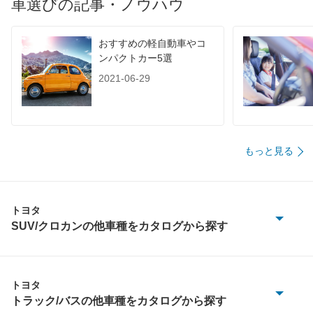
車選びの記事・ノウハウ
60km定地
-
-
-
装備詳細を見る
装備詳細を見る
装備
装備オプション
おすすめの軽自動車やコ
ンパクトカー5選
2021-06-29
もっと見る
トヨタ
SUV/クロカンの他車種をカタログから探す
bZ4X
bZ4X ツーリング
トヨタ
トラック/バスの他車種をカタログから探す