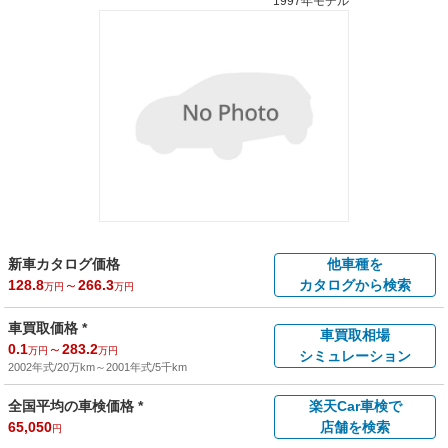
1997年モデル
新車カタログ価格
他車種を
128.8
～
266.3
カタログから検索
万円
万円
車買取価格 *
車買取相場
0.1
～
283.2
万円
万円
シミュレーション
2002年式/20万km
～
2001年式/5千km
全国平均の車検価格 *
楽天Car車検で
65,050
店舗を検索
円