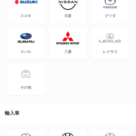
クルーガー
GR86
ライトエーストラック
スズキ
日産
マツダ
クルーガー ハイブリッド
GRカローラ
もっと見る
センチュリー SUV PHEV
GRヤリス
スバル
三菱
レクサス
ハイラックス
iQ
ハイラックスサーフ
JPN TAXI
ハリアー
MIRAI
その他
ハリアー ハイブリッド
MR-S
ハリアーPHEV
MR2
輸入車
メガクルーザー
RAV4