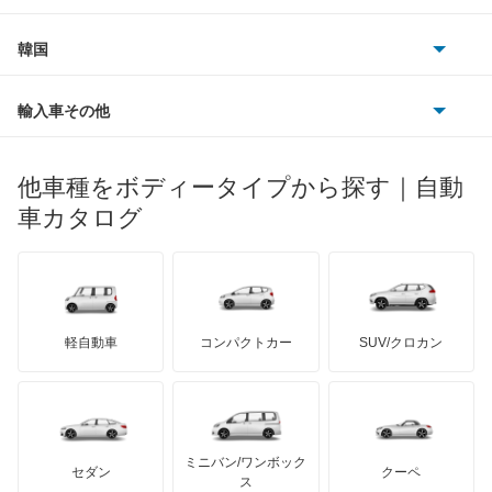
ダイムラー
フィアット
プジョー
スズキ
サーブ
アーバンサポーター
フォルクスワーゲン
韓国
フォード
ベントレー
フェラーリ
ルノー
ダイハツ
ボルボ
イスト
ポルシェ
ヒョンデ
ポンティアック
輸入車その他
ランドローバー
マセラティ
ブガッティ
光岡自動車
イプサム
メルセデス・ベンツ
デーウ
もっと見る
マーキュリー
BYD
ロータス
ランチア
他車種をボディータイプから探す｜自動
日産ディーゼル
もっと見る
ウィッシュ
マイバッハ
キア
リンカーン
プロトン
車カタログ
ローバー
ランボルギーニ
日野自動車
ウィンダム
ブラバス
サンヨン
デロリアン
TD
ロールスロイス
デトマソ
三菱ふそう
エスクァイア
ミニ
ADモータース
サリーン
ドンカーブート
ジネッタ
アバルト
軽自動車
コンパクトカー
SUV/クロカン
UDトラックス
エスクァイア ハイブリッド
アルテガ
プリムス
バーキン
もっと見る
ケータハム
イノチェンティ
レクサス
エスティマ
テスラ
セアト
もっと見る
カーボディーズ
もっと見る
アキュラ
エスティマ ハイブリッド
ミニバン/ワンボック
ジープ
KTM
セダン
クーペ
モーガン
ス