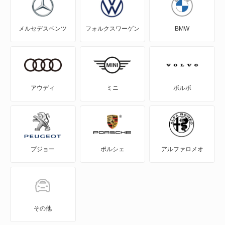
ライズ
RAV4 PHV
メルセデスベンツ
フォルクスワーゲン
BMW
ライズ ハイブリッド
RAV4 ハイブリッド
ラッシュ
SAI
ランドクルーザー
WILL-VI
アウディ
ミニ
ボルボ
ランドクルーザー250
WILL-VS
ランドクルーザー70
WILL-サイファ
プジョー
ポルシェ
アルファロメオ
ランドクルーザーFJ
アイシス
ランドクルーザーピックアップ
アクア
ランドクルーザープラド
アバロン
その他