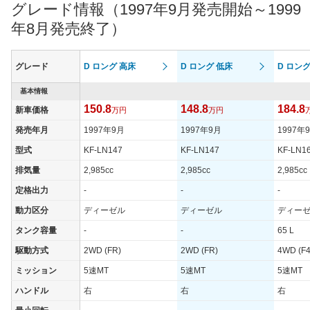
グレード情報（1997年9月発売開始～1999
年8月発売終了）
グレード
D ロング 高床
D ロング 低床
D ロング
基本情報
150.8
148.8
184.8
新車価格
万円
万円
発売年月
1997年9月
1997年9月
1997年
型式
KF-LN147
KF-LN147
KF-LN1
排気量
2,985cc
2,985cc
2,985cc
定格出力
-
-
-
動力区分
ディーゼル
ディーゼル
ディー
タンク容量
-
-
65 L
駆動方式
2WD (FR)
2WD (FR)
4WD (F4
ミッション
5速MT
5速MT
5速MT
ハンドル
右
右
右