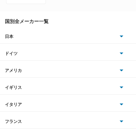
アベンシスセダン
アベンシスワゴン
国別全メーカー一覧
アリオン
日本
トヨタ
アリスト
ドイツ
日産
アルテッツァ
AMG
アメリカ
ホンダ
アルテッツァジータ
BMW
キャデラック
イギリス
三菱
アルファード
BMWアルピナ
クライスラー
TVR
イタリア
マツダ
アルファード PHEV
スマート
サターン
アストンマーティン
アルファロメオ
フランス
いすゞ
アルファード ハイブリッド
アウディ
シボレー
ジャガー
アウトビアンキ
シトロエン