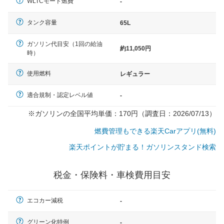
WLTCモード燃費
-
タンク容量
65L
ガソリン代目安（1回の給油
約11,050円
時）
使用燃料
レギュラー
適合規制・認定レベル値
-
※ガソリンの全国平均単価：170円（調査日：2026/07/13）
燃費管理もできる楽天Carアプリ(無料)
楽天ポイントが貯まる！ガソリンスタンド検索
税金・保険料・車検費用目安
エコカー減税
-
一般的な車体のサイズの目安
グリーン化特例
-