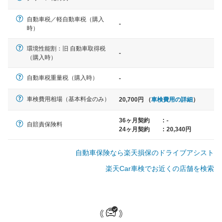
自動車税／軽自動車税（購入
-
軽自動車
時）
N-BOX、ワゴンR、タント、アル
ト など
環境性能割：旧 自動車取得税
-
（購入時）
自動車税重量税（購入時）
-
中型車
車検費用相場（基本料金のみ）
20,700円 （
車検費用の詳細
）
ノア、セレナ、プリウス、カロー
ラ、ステップワゴン など
36ヶ月契約
:
-
自賠責保険料
24ヶ月契約
:
20,340円
自動車保険なら楽天損保のドライブアシスト
大型車
楽天Car車検でお近くの店舗を検索
クラウン、アルファード、フォレ
スター、ハイエースワゴン、デリ
カD:5 など