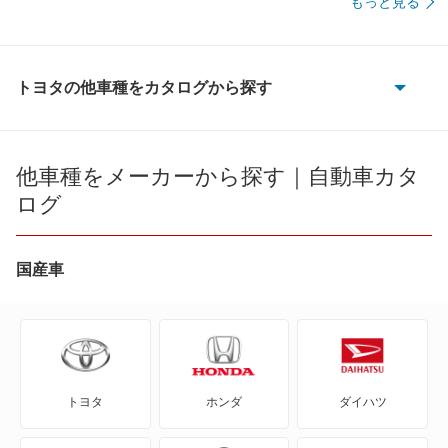
もっと見る
トヨタの他車種をカタログから探す
86
bB
他車種をメーカーから探す｜自動車カタ
ログ
bZ4X
bZ4X ツーリング
国産車
C+pod
C-HR
トヨタ
ホンダ
ダイハツ
eQ