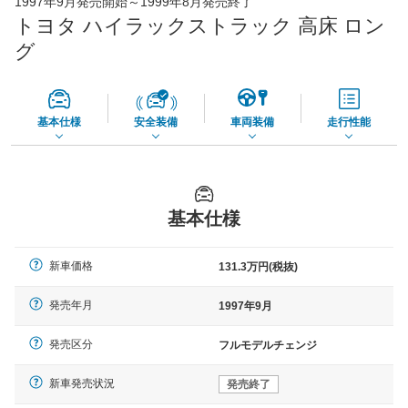
1997年9月発売開始～1999年8月発売終了
65,050
店舗を検索
円
トヨタ ハイラックストラック 高床 ロン
*当該価格は車種別の価格となります。
グ
基本仕様
安全装備
車両装備
走行性能
基本仕様
新車価格
131.3万円(税抜)
発売年月
1997年9月
発売区分
フルモデルチェンジ
新車発売状況
発売終了