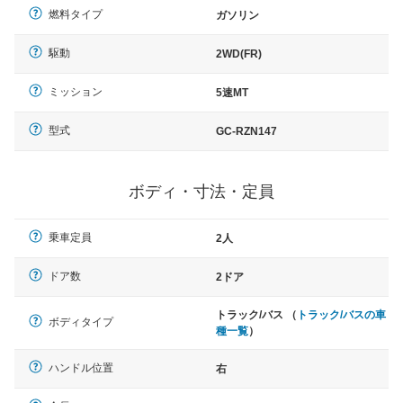
燃料タイプ
ガソリン
駆動
2WD(FR)
ミッション
5速MT
型式
GC-RZN147
ボディ・寸法・定員
乗車定員
2人
ドア数
2ドア
トラック/バス （
トラック/バスの車
ボディタイプ
種一覧
）
ハンドル位置
右