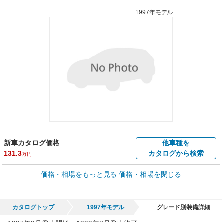
1997年モデル
新車カタログ価格
他車種を
131.3
カタログから検索
万円
車買取価格 *
価格・相場をもっと見る
価格・相場を閉じる
車買取相場
0.1
～
283.2
万円
万円
シミュレーション
2002年式/20万km
～
2001年式/5千km
カタログトップ
1997年モデル
グレード別装備詳細
全国平均の車検価格 *
楽天Car車検で