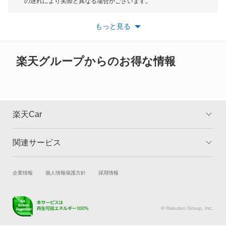
もっと見る
の遅れにより実際と異なる場合がございます。
カムロード
※最新情報につきましては、各メーカーの情報をご確認くださ
い。
もっと見る
※また安全装備につきましては同名称の装備であっても動作範囲
カリーナ
や性能に違いがございますので、詳細情報は各メーカーの情報を
ご確認ください。
カリーナED
楽天グループからのお得な情報
カリーナサーフ
カリーナバン
楽天Car
カルディナ
関連サービス
TOP
よくある質問
カルディナバン
キャンペーン一覧
試乗・商談
新車購入
企業情報
個人情報保護方針
採用情報
カレン
楽天Car車買取
車検予約
カローラ
キズ修理予約
洗車・コーティング予約
© Rakuten Group, Inc.
メンテナンス管理
タイヤ・パーツ購入