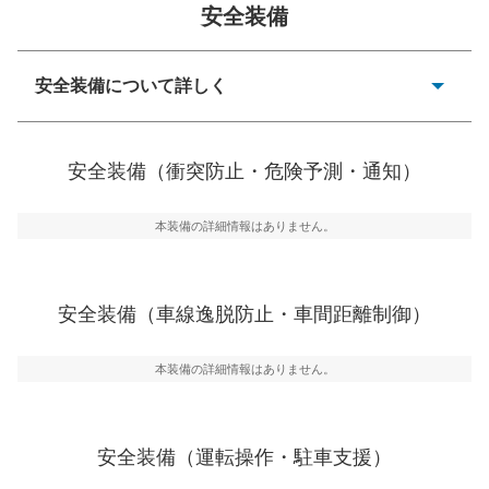
安全装備
一般的な荷物のサイズの目安
安全装備について詳しく
衝突防止
前走車や歩行者との衝突を回避するプリクラッシュブレ
安全装備（衝突防止・危険予測・通知）
ーキアシスト、ABSなどが装備されています。
危険予測・通知
本装備の詳細情報はありません。
見えにくい場所に潜む危険を予測・通知するためのシス
テムなどが装備されています。
車線逸脱防止
安全装備（車線逸脱防止・車間距離制御）
車線のはみだしやふらつきを防止するためにレーンキー
プアシストなどが装備されています
本装備の詳細情報はありません。
車間距離制御
安全な車間距離を保ちながら前車を追従するアダプティ
ブ・クルーズ・コントロールなどが装備されています。
安全装備（運転操作・駐車支援）
運転・駐車支援