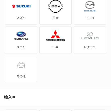
FJ クルーザー
GR86
スズキ
日産
マツダ
GRカローラ
GRヤリス
スバル
三菱
レクサス
iQ
JPN TAXI
MIRAI
その他
MR-S
MR2
輸入車
RAV4