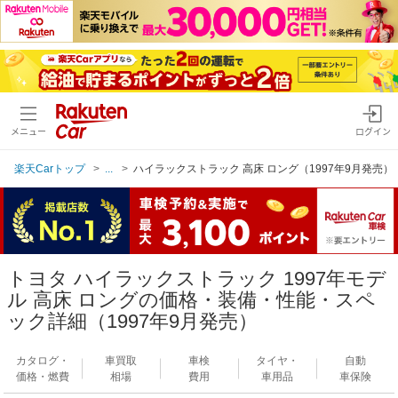
メニュー
ログイン
楽天Carトップ
...
ハイラックストラック 高床 ロング（1997年9月発売）
トヨタ ハイラックストラック 1997年モデ
ル 高床 ロングの価格・装備・性能・スペ
ック詳細（1997年9月発売）
カタログ・
車買取
車検
タイヤ・
自動
価格・燃費
相場
費用
車用品
車保険