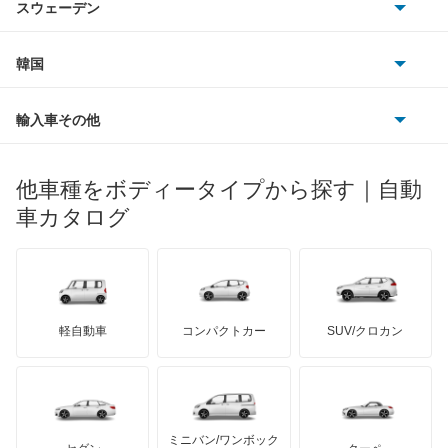
スバル
アレックス
スウェーデン
オペル
ビュイック
ダイムラー
フィアット
プジョー
スズキ
サーブ
アーバンサポーター
フォルクスワーゲン
韓国
フォード
ベントレー
フェラーリ
ルノー
ダイハツ
ボルボ
イスト
ポルシェ
ヒョンデ
ポンティアック
輸入車その他
ランドローバー
マセラティ
ブガッティ
光岡自動車
イプサム
メルセデス・ベンツ
デーウ
もっと見る
マーキュリー
BYD
ロータス
ランチア
他車種をボディータイプから探す｜自動
日産ディーゼル
もっと見る
ウィッシュ
マイバッハ
キア
リンカーン
プロトン
車カタログ
ローバー
ランボルギーニ
日野自動車
ウィンダム
ブラバス
サンヨン
デロリアン
TD
ロールスロイス
デトマソ
三菱ふそう
エスクァイア
ミニ
ADモータース
サリーン
ドンカーブート
ジネッタ
アバルト
軽自動車
コンパクトカー
SUV/クロカン
UDトラックス
エスクァイア ハイブリッド
アルテガ
プリムス
バーキン
もっと見る
ケータハム
イノチェンティ
レクサス
エスティマ
テスラ
セアト
もっと見る
カーボディーズ
もっと見る
アキュラ
エスティマ ハイブリッド
ミニバン/ワンボック