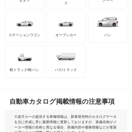
ジープ
KTM
セダン
クーペ
モーガン
ス
エスティマエミーナ
もっと見る
ダッジ
アルテガ
バンデンプラス
エスティマルシーダ
GMC
マクラーレン
もっと見る
ステーションワゴン
オープンカー
バン
オリジン
ハマー
オースチン
オーパ
インフィニティ
モーリス
オーリス
軽トラック/軽バン
バス/トラック
トライアンフ
もっと見る
オーリス ハイブリッド
MG
カムリ
自動車カタログ掲載情報の注意事項
ミニ
カムリ ハイブリッド
モーク
※楽天カーの提供する車種情報は、新車発売時のカタログデータ
を元に作成し常に最新情報に更新しておりますが、装備名称がメ
カムリグラシア
ーカー情報の名称と異なる場合、装備内容や価格情報などが更新