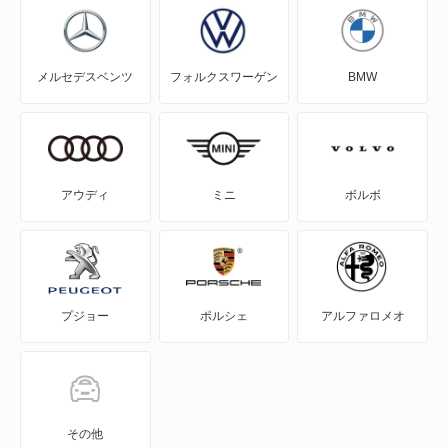
RAV4 PHV
メルセデスベンツ
フォルクスワーゲン
BMW
RAV4 ハイブリッド
SAI
WILL-VI
アウディ
ミニ
ボルボ
WILL-VS
WILL-サイファ
プジョー
ポルシェ
アルファロメオ
アイシス
アクア
アバロン
その他