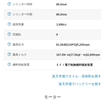
シリンダー内径
86.0mm
シリンダー行程
86.0mm
総排気量
1,998cc
圧縮比
9
最高出力
81.0kW[110PS]/5,200rpm
最高トルク
167.0N･m[17.0kgf・m]/2,600rpm
燃料供給装置
ＥＦＩ電子制御燃料噴射装置
楽天市場でオイル・添加剤を探す
楽天市場でバッテリーを探す
モーター