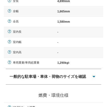
全長
4,690mm
全幅
1,665mm
全高
1,580mm
室内長
-
室内幅
-
室内高
-
車両重量/車両総重量
1,290kg/-
一般的な駐車場・車体・荷物のサイズを確認
一般的に塗料などによる駐車場ライン施工の際には、1台
当たりのスペースと駐車に必要な車路幅が、幅 2,500mm
燃費・環境仕様
× 長さ 5,000mm 車路幅 5,000mmというサイズが標準値
（最低値）とされる事が多いようです。