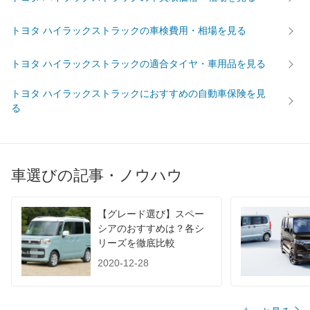
燃費
トヨタ ハイラックストラックの車検費用・相場を見る
WLTC
-
-
-
WLTC/市街地
-
-
-
トヨタ ハイラックストラックの適合タイヤ・車用品を見る
WLTC/郊外
-
-
-
トヨタ ハイラックストラックにおすすめの自動車保険を見
WLTC/高速道路
-
-
-
る
JC08
-
-
-
1015
-
-
-
60km定地
-
-
-
車選びの記事・ノウハウ
装備詳細を見る
装備詳細を見る
装備
装備オプション
【グレード選び】スペー
シアのおすすめは？各シ
リーズを徹底比較
2020-12-28