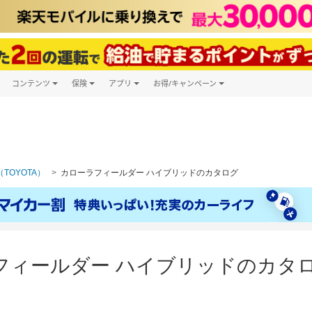
コンテンツ
保険
アプリ
お得/キャンペーン
楽天Carマガジン
キャンペーン一覧
ツ購入
自動車保険
楽天Carアプリ
自動車カタログ
ービス
楽天マイカー割
TOYOTA）
カローラフィールダー ハイブリッドのカタログ
フィールダー ハイブリッドのカタ