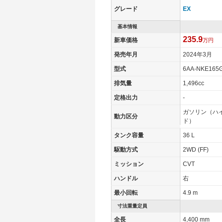
グレード
EX
基本情報
235.9
新車価格
万円
発売年月
2024年3月
型式
6AA-NKE165
排気量
1,496cc
定格出力
-
ガソリン（ハ
動力区分
ド）
タンク容量
36 L
駆動方式
2WD (FF)
ミッション
CVT
ハンドル
右
最小回転
4.9 m
寸法重量定員
全長
4,400 mm