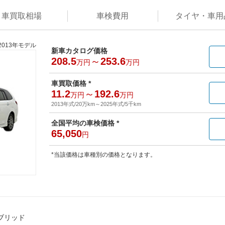
車買取
相場
車検
費用
タイヤ・
車用
2013年モデル
新車カタログ価格
208.5
～
253.6
万円
万円
車買取価格 *
11.2
～
192.6
万円
万円
2013年式/20万km
～
2025年式/5千km
全国平均の車検価格 *
65,050
円
*当該価格は車種別の価格となります。
ブリッド