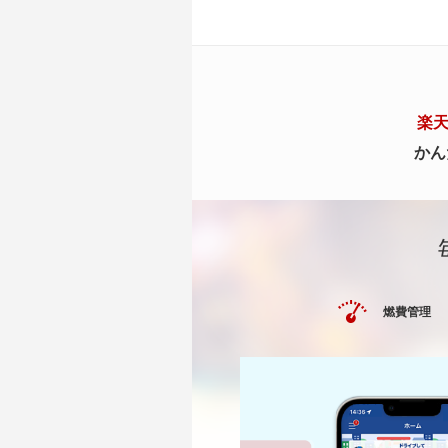
楽天
かん
燃費管理