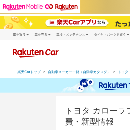
車を買う
車を売る
車検・メンテナンス
タイヤ・パーツを買う
試乗・商談
楽天Car車買取
車検予約
タイヤ・パー
キズ修理予約
新車
タイヤ交換サ
洗車・コーティング予約
メンテナンス管理
楽天Carトップ
自動車メーカー一覧（自動車カタログ）
トヨタ（
トヨタ カローラ
費・新型情報