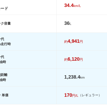
34.4
km/L
30.8km/L
29.7km/L
29.7km/L
モード
27.6km/L
27.5km/L
27.5km/L
-
32.2km/L
32.2km/L
36
ンク容量
L
-
-
-
-
-
-
ン代
4,941
約
円
を見る
装備詳細を見る
装備詳細を見る
装備詳細を見
km走行時
ン代
6,120
約
円
油時
能距離
1,238.4
km
油時
170
 単価
（レギュラー）
円/L