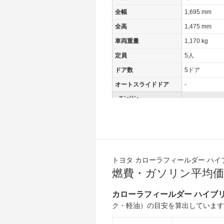
全幅
1,695 mm
全高
1,475 mm
車両重量
1,170 kg
定員
5人
ドア数
5ドア
オートスライドドア
-
エンジン
最高出力
54.00 [74]/ 6,
最高トルク
111 [11.3]/ 3,6
過給機
-
タイヤ
トヨタ カローラフィールダー ハイ
前輪サイズ
185/60R15
燃費・ガソリン平均価
後輪サイズ
185/60R15
カローラフィールダー ハイブリ
燃費
ク・軽油）の目安を算出しています
WLTC
27.8km/L
WLTC/市街地
24.6km/L