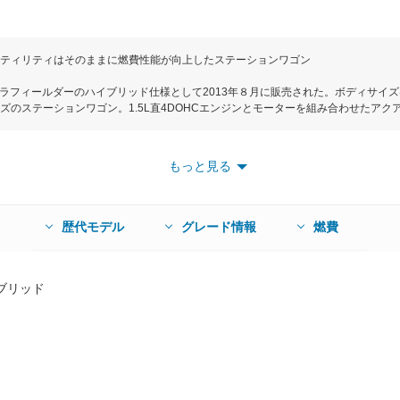
ティリティはそのままに燃費性能が向上したステーションワゴン
ーラフィールダーのハイブリッド仕様として2013年８月に販売された。ボディサイズは全
ズのステーションワゴン。1.5L直4DOHCエンジンとモーターを組み合わせたア
エアコンの消費電力を省エネ化するなど燃費優先の走りを実現するエコドライブモ
なモーターのみで静かに走行できるEVドライブモードを選択できる。JC08モード燃費
駆動方式はFF（前輪駆動のみ）。ハイブリッドシステム用のバッテリーや燃料タン
もっと見る
時407L、後席格納時872L（いずれもVDA法数値）のトランク容量を確保してい
リッドGとスタンダードの２グレード。それぞれにシートヒーターが設定されてい
はハイブリッドGだ。
歴代モデル
グレード情報
燃費
ブリッド