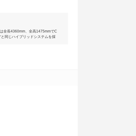
長4360mm、全高1475mmでC
クアと同じハイブリッドシステムを採
ードや、深夜のエンジン音やガレー
は33.0km/Lを達成。ミッショ
クをリアシート下に効率良くレイアウ
る。グレードは本革巻きステアリング
る。ガソリン車の上級グレードとい