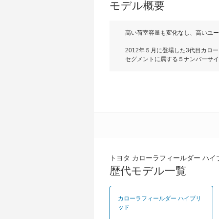
モデル概要
高い荷室容量も変化なし、高いユー
2012年５月に登場した3代目カロ
セグメントに属する５ナンバーサイ
用。アクセル操作に対する駆動力や
ジの排ガスを抑えたいときなどに便利
ンは電気式CVTが組み合わされ、
トした結果、ガソリン車と同じ通常
やシフトノブを標準装備したハイブ
うポジションになっており、売れ筋
トヨタ カローラフィールダー ハイ
歴代モデル一覧
カローラフィールダー ハイブリ
ッド