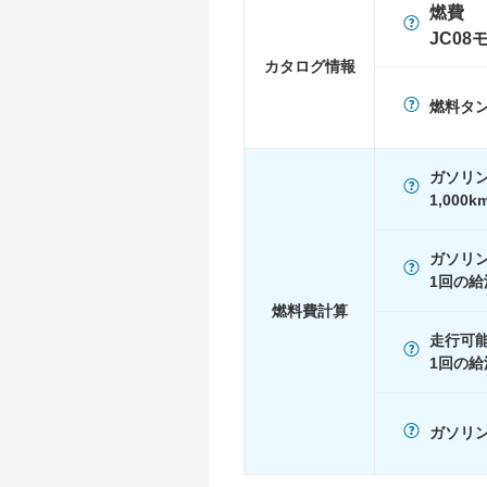
燃費
WLTC/郊外
30.8km/L
JC08
WLTC/高速道路
27.6km/L
カタログ情報
JC08
-
燃料タ
1015
-
60km定地
-
ガソリ
装備詳細
装備オプション
1,000
ガソリ
1回の給
燃料費計算
走行可
1回の給
ガソリン