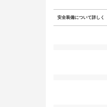
安全装備について詳しく
衝突防止
前走車や歩行者との
ーキアシスト、ABS
車線逸脱防止
車線のはみだしやふ
プアシストなどが装
運転・駐車支援
駐車をスムーズに行
グ・アシストやサイ
れています。