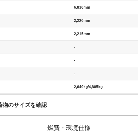
6,830mm
2,220mm
2,215mm
-
-
-
2,640kg/4,805kg
荷物のサイズを確認
施工の際には、1台当たりのスペースと駐車に必要な車路幅が、幅 2,500m
標準値（最低値）とされる事が多いようです。
燃費・環境仕様