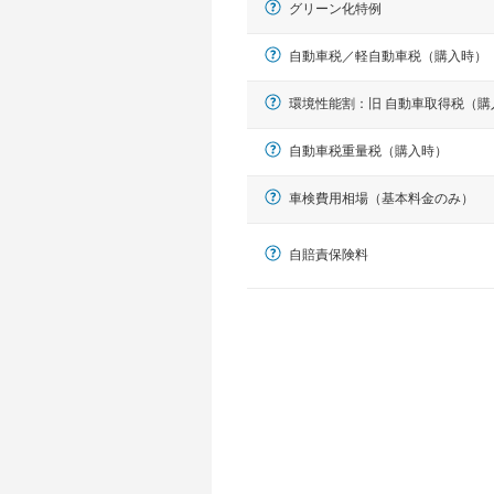
グリーン化特例
自動車税／軽自動車税（購入時）
環境性能割：旧 自動車取得税（購
自動車税重量税（購入時）
車検費用相場（基本料金のみ）
自賠責保険料
軽自動車
N-BOX、ワゴンR、タント、アル