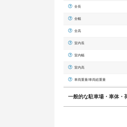
全長
全幅
全高
室内長
室内幅
室内高
車両重量/車両総重量
一般的な駐車場・車体・
一般的に塗料などによる駐車場ライン
幅 5,000mmというサイズが