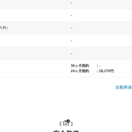
-
一般的な車体のサイズの目安
-
入時）
-
-
-
36ヶ月契約
:
-
24ヶ月契約
:
28,370円
中型車
大型車
ト など
ノア、セレナ、プリウス、カローラ、ステ
クラウン、
ップワゴン など
ハイエースワ
自動車保
一般的な荷物のサイズの目安