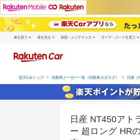
車を買う
車を売る
車検・メンテナンス
タイヤ・パーツを買う
試乗・商談
楽天Car車買取
車検予約
タイヤ・パー
キズ修理予約
新車
タイヤ交換サ
洗車・コーティング予約
メンテナンス管理
楽天Carトップ
自動車メーカー一覧（自動車カタログ）
日産（N
日産 NT450アト
ー 超ロング HR