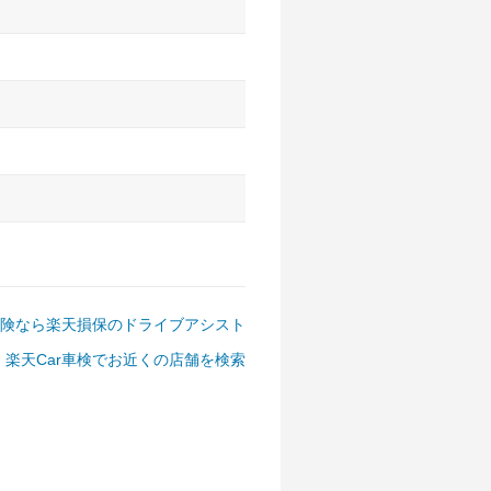
アルファード、フォレスター、
ゴン、デリカD:5 など
険なら楽天損保のドライブアシスト
楽天Car車検でお近くの店舗を検索