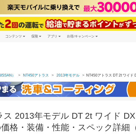
コンテンツ
保険
アプリ
お得/キャンペーン
楽天Carマガジン
キャンペーン一覧
ツ購入
自動車保険
楽天Carアプリ
自動車カタログ
ービス
楽天マイカー割
ISSAN）
NT450アトラス
2013年モデル
NT450アトラス DT 2t ワイ
ラス 2013年モデル DT 2t ワイド 
の価格・装備・性能・スペック詳細（2