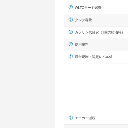
WLTCモード燃費
タンク容量
ガソリン代目安（1回の給油時）
使用燃料
適合規制・認定レベル値
エコカー減税