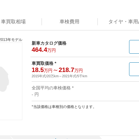
車買取
相場
車検
費用
タイヤ・
車用
2013年モデル
新車カタログ価格
464.4
万円
車買取価格 *
18.5
～
218.7
万円
万円
2015年式/20万km
～
2021年式/5千km
全国平均の車検価格 *
- 円
*当該価格は車種別の価格となります。