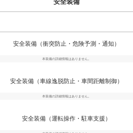
安全装備
危険予測・通知
衝突を回避するプリクラッシュブレ
見えにくい場所に潜む
安全装備（衝突防止・危険予測・通知）
などが装備されています。
テムなどが装備されて
本装備の詳細情報はありません。
車間距離制御
らつきを防止するためにレーンキー
安全な車間距離を保ち
備されています
ブ・クルーズ・コント
安全装備（車線逸脱防止・車間距離制御）
衝撃軽減
本装備の詳細情報はありません。
うためにインテリジェンスパーキン
万が一車体が衝撃を受
ドブラインドモニターなどが装備さ
るSRSエアバッグシス
ルトなどが装備されて
安全装備（運転操作・駐車支援）