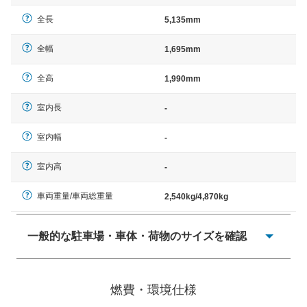
全長
5,135mm
全幅
1,695mm
全高
1,990mm
室内長
-
室内幅
-
室内高
-
車両重量/車両総重量
2,540kg/4,870kg
一般的な駐車場・車体・荷物のサイズを確認
一般的に塗料などによる駐車場ライン施工の際には、1台
当たりのスペースと駐車に必要な車路幅が、幅 2,500mm
燃費・環境仕様
× 長さ 5,000mm 車路幅 5,000mmというサイズが標準値