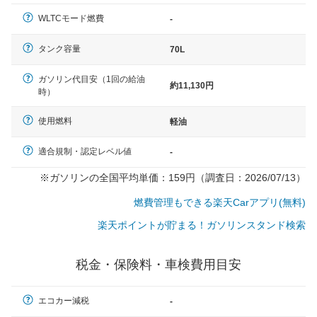
（最低値）とされる事が多いようです。
WLTCモード燃費
-
タンク容量
70L
ガソリン代目安（1回の給油
約11,130円
時）
使用燃料
軽油
適合規制・認定レベル値
-
※ガソリンの全国平均単価：159円（調査日：2026/07/13）
燃費管理もできる楽天Carアプリ(無料)
楽天ポイントが貯まる！ガソリンスタンド検索
税金・保険料・車検費用目安
エコカー減税
-