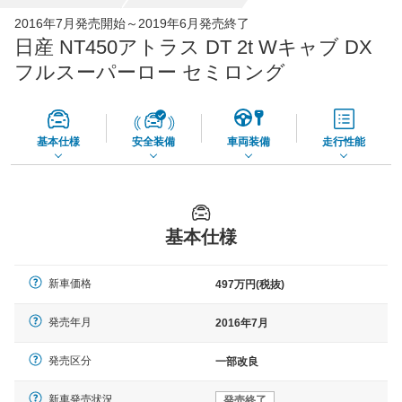
全国平均の車検価格 *
- 円
2016年7月発売開始～2019年6月発売終了
日産 NT450アトラス DT 2t Wキャブ DX
*当該価格は車種別の価格となります。
フルスーパーロー セミロング
基本仕様
安全装備
車両装備
走行性能
基本仕様
新車価格
497万円(税抜)
発売年月
2016年7月
発売区分
一部改良
新車発売状況
発売終了