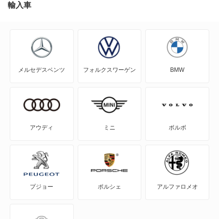
NV100クリッパー
輸入車
NV100クリッパーリオ
NV150 AD
メルセデスベンツ
フォルクスワーゲン
BMW
NV200バネット
NV200バネットバン
NV350キャラバン
アウディ
ミニ
ボルボ
NV350キャラバン マイクロバス
NV350キャラバン ワゴン
プジョー
ポルシェ
アルファロメオ
NXクーペ
VWサンタナ