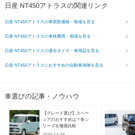
日産 NT450アトラスの関連リンク
最高トルク
370 [37.7]/ 1,350
300 [30.6]/ 1,300
300 [30.
過給機
TB
TB
TB
日産 NT450アトラスの車買取価格・相場を見る
タイヤ
前輪サイズ
205/75R16
195/85R15
195/85
日産 NT450アトラスの車検費用・相場を見る
後輪サイズ
205/75R16
195/85R15
195/85
燃費
日産 NT450アトラスの適合タイヤ・車用品を見る
WLTC
-
-
-
日産 NT450アトラスにおすすめの自動車保険を見る
WLTC/市街地
-
-
-
WLTC/郊外
-
-
-
WLTC/高速道路
-
-
-
JC08
-
-
-
車選びの記事・ノウハウ
1015
-
-
-
60km定地
-
-
-
【グレード選び】スペー
シアのおすすめは？各シ
装備詳細を見る
装備詳細を見る
装備
装備オプション
リーズを徹底比較
2020-12-28