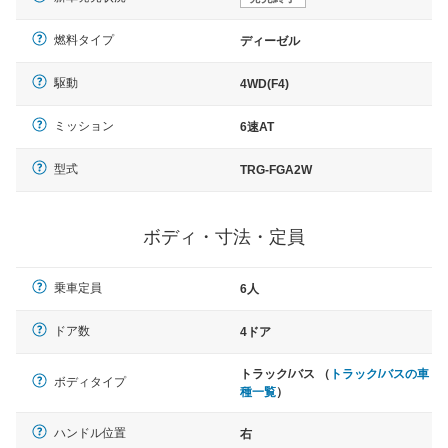
燃料タイプ
ディーゼル
駆動
4WD(F4)
ミッション
6速AT
型式
TRG-FGA2W
ボディ・寸法・定員
乗車定員
6人
ドア数
4ドア
トラック/バス （
トラック/バスの車
ボディタイプ
種一覧
）
ハンドル位置
右