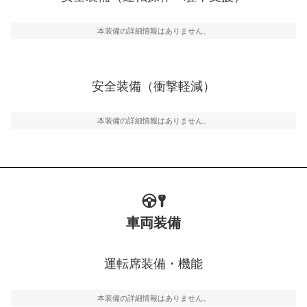
運転・駐車支援
駐車をスムーズに行うためにインテリジェンスパーキン
グ・アシストやサイドブラインドモニターなどが装備さ
本装備の詳細情報はありません。
れています。
衝撃軽減
万が一車体が衝撃を受けたときに、運転者・同乗者を守
安全装備（衝撃軽減）
るSRSエアバッグシステム、プリテンショナーシートベ
ルトなどが装備されています。
本装備の詳細情報はありません。
車両装備
運転席装備・機能
本装備の詳細情報はありません。