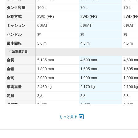
タンク容量
100 L
70 L
70 L
駆動方式
2WD (FR)
2WD (FR)
2WD (F
ミッション
6速AT
5速MT
6速AT
ハンドル
右
右
右
最小回転
5.6 m
4.5 m
4.5 m
寸法重量定員
全長
5,135 mm
4,690 mm
4,690 
全幅
1,890 mm
1,695 mm
1,695 
全高
2,080 mm
1,990 mm
1,990 
車両重量
2,460 kg
2,170 kg
2,190 kg
定員
3人
3人
3人
ドア数
2ドア
2ドア
2ドア
オートスライド
-
-
-
もっと見る
ドア
エンジン
最高出力
110.00 [150]/ 2,840
96.00 [130]/ 3,050
96.00 [1