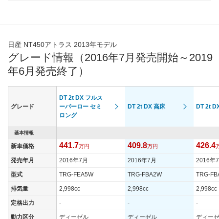
日産 NT450アトラス 2013年モデル
グレード情報（2016年7月発売開始～2019
年6月発売終了）
DT 2t DX フルス
グレード
ーパーロー セミ
DT 2t DX 高床
DT 2t 
ロング
基本情報
441.7
409.8
426.4
新車価格
万円
万円
発売年月
2016年7月
2016年7月
2016年
型式
TRG-FEA5W
TRG-FBA2W
TRG-FB
排気量
2,998cc
2,998cc
2,998cc
定格出力
-
-
-
動力区分
ディーゼル
ディーゼル
ディー