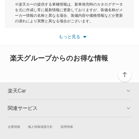
モーク
※楽天カーの提供する車種情報は、新車発売時のカタログデータ
を元に作成し常に最新情報に更新しておりますが、装備名称がメ
クリッパーリオ
ーカー情報の名称と異なる場合、装備内容や価格情報などが更新
もっと見る
の遅れにより実際と異なる場合がございます。
クルー
※最新情報につきましては、各メーカーの情報をご確認くださ
い。
もっと見る
※また安全装備につきましては同名称の装備であっても動作範囲
グロリア
や性能に違いがございますので、詳細情報は各メーカーの情報を
ご確認ください。
グロリアセダン
楽天グループからのお得な情報
グロリアバン
グロリアワゴン
楽天Car
サクラ
関連サービス
TOP
よくある質問
サニー
キャンペーン一覧
試乗・商談
新車購入
企業情報
個人情報保護方針
採用情報
サニーカリフォルニア
楽天Car車買取
車検予約