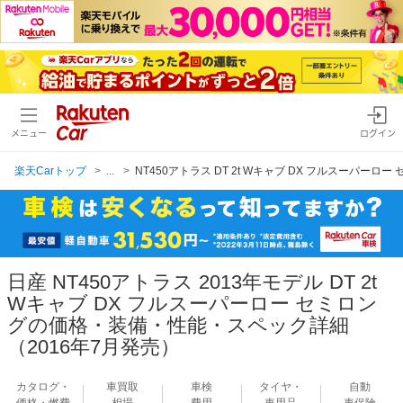
メニュー
ログイン
楽天Carトップ
...
NT450アトラス DT 2t Wキャブ DX フルスーパーロー
日産 NT450アトラス 2013年モデル DT 2t
Wキャブ DX フルスーパーロー セミロン
グの価格・装備・性能・スペック詳細
（2016年7月発売）
カタログ・
車買取
車検
タイヤ・
自動
価格・燃費
相場
費用
車用品
車保険