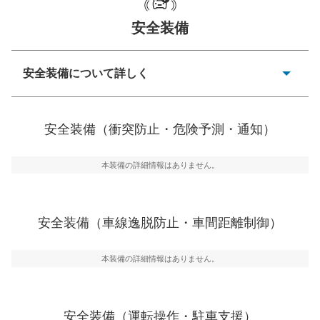
安全装備
一般的な荷物のサイズの目安
安全装備について詳しく
衝突防止
前走車や歩行者との衝突を回避するプリクラッシュブレ
安全装備（衝突防止・危険予測・通知）
ーキアシスト、ABSなどが装備されています。
危険予測・通知
本装備の詳細情報はありません。
見えにくい場所に潜む危険を予測・通知するためのシス
テムなどが装備されています。
車線逸脱防止
安全装備（車線逸脱防止・車間距離制御）
車線のはみだしやふらつきを防止するためにレーンキー
プアシストなどが装備されています
本装備の詳細情報はありません。
車間距離制御
安全な車間距離を保ちながら前車を追従するアダプティ
ブ・クルーズ・コントロールなどが装備されています。
安全装備（運転操作・駐車支援）