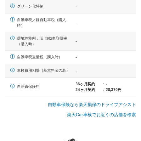
一般的な車体のサイズの目安
グリーン化特例
-
自動車税／軽自動車税（購入
-
軽自動車
時）
N-BOX、ワゴンR、タント、アル
ト など
環境性能割：旧 自動車取得税
-
（購入時）
自動車税重量税（購入時）
-
中型車
車検費用相場（基本料金のみ）
-
ノア、セレナ、プリウス、カロー
ラ、ステップワゴン など
36ヶ月契約
:
-
自賠責保険料
24ヶ月契約
:
28,370円
自動車保険なら楽天損保のドライブアシスト
大型車
楽天Car車検でお近くの店舗を検索
クラウン、アルファード、フォレ
スター、ハイエースワゴン、デリ
カD:5 など