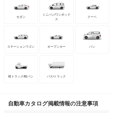
レクサス
オーラ
テスラ
セアト
もっと見る
カーボディーズ
もっと見る
アキュラ
キャラバンコーチ
ミニバン/ワンボック
ジープ
KTM
セダン
クーペ
モーガン
ス
キャラバンバン
もっと見る
ダッジ
アルテガ
バンデンプラス
キャラバンマイクロバス
GMC
マクラーレン
もっと見る
ステーションワゴン
オープンカー
バン
キャラバンワゴン
ハマー
オースチン
キューブ
インフィニティ
モーリス
キューブキュービック
軽トラック/軽バン
バス/トラック
トライアンフ
もっと見る
クリッパーEV
MG
クリッパートラック
自動車カタログ掲載情報の注意事項
ミニ
クリッパーバン