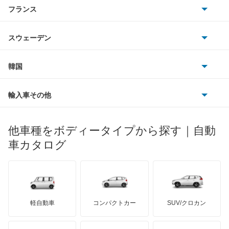
アルファロメオ
フランス
いすゞ
インフィニティQ45
アウディ
シボレー
ジャガー
アウトビアンキ
シトロエン
スバル
ウイングロード
スウェーデン
オペル
ビュイック
ダイムラー
フィアット
プジョー
スズキ
サーブ
エキスパート
フォルクスワーゲン
韓国
フォード
ベントレー
フェラーリ
ルノー
ダイハツ
ボルボ
エクストレイル
ポルシェ
ヒョンデ
ポンティアック
輸入車その他
ランドローバー
マセラティ
ブガッティ
光岡自動車
エクストレイル ハイブリッド
メルセデス・ベンツ
デーウ
もっと見る
マーキュリー
BYD
ロータス
ランチア
他車種をボディータイプから探す｜自動
日産ディーゼル
もっと見る
エスカルゴ
マイバッハ
キア
リンカーン
プロトン
車カタログ
ローバー
ランボルギーニ
日野自動車
エルグランド
ブラバス
サンヨン
デロリアン
TD
ロールスロイス
デトマソ
三菱ふそう
オッティ
ミニ
ADモータース
サリーン
ドンカーブート
ジネッタ
アバルト
軽自動車
コンパクトカー
SUV/クロカン
UDトラックス
オースター
アルテガ
プリムス
バーキン
もっと見る
ケータハム
イノチェンティ