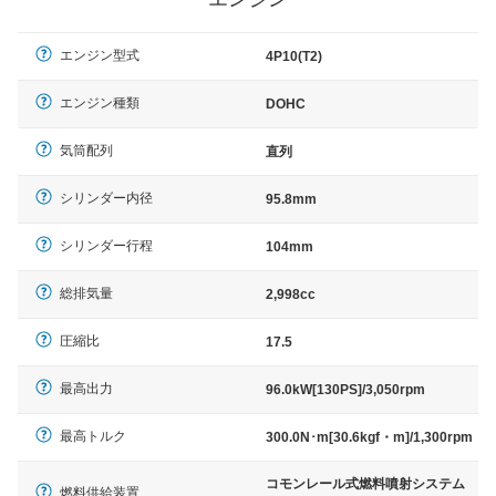
エンジン型式
4P10(T2)
エンジン種類
DOHC
気筒配列
直列
シリンダー内径
95.8mm
シリンダー行程
104mm
総排気量
2,998cc
圧縮比
17.5
最高出力
96.0kW[130PS]/3,050rpm
最高トルク
300.0N･m[30.6kgf・m]/1,300rpm
コモンレール式燃料噴射システム
燃料供給装置