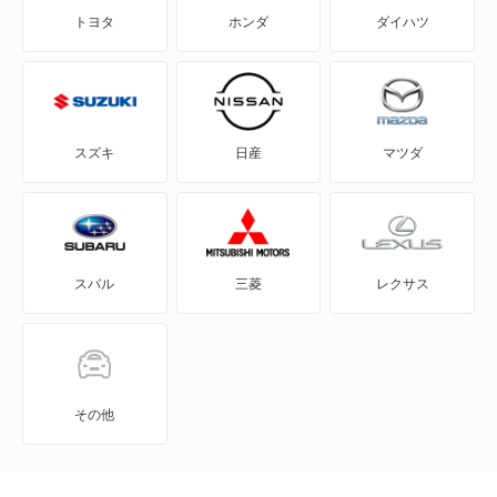
トヨタ
ホンダ
ダイハツ
ADワゴン
BE-1
e-NV200バン
スズキ
日産
マツダ
e-NV200ワゴン
GT-R
スバル
三菱
レクサス
KICKS
KIX
NT100クリッパー
その他
NT450アトラス ダンプ