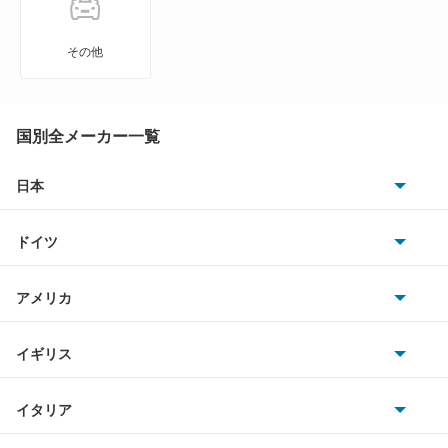
アトラス
その他
アトラス ハイブリッド
アトラスダンプ
国別全メーカー一覧
アトラスバン
日本
トヨタ
アトラスロコ
ドイツ
日産
アベニール
AMG
アメリカ
ホンダ
アベニールカーゴ
BMW
キャデラック
イギリス
三菱
アベニールサリュー
BMWアルピナ
クライスラー
TVR
イタリア
マツダ
アリア
スマート
サターン
アストンマーティン