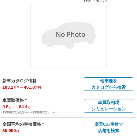
1987年モデル
新車カタログ価格
他車種を
183.2
～
401.8
カタログから検索
万円
万円
車買取価格 *
車買取相場
0.5
～
84.4
万円
万円
シミュレーション
1999年式/20万km
～
1999年式/5千km
全国平均の車検価格 *
楽天Car車検で
65,050
店舗を検索
円