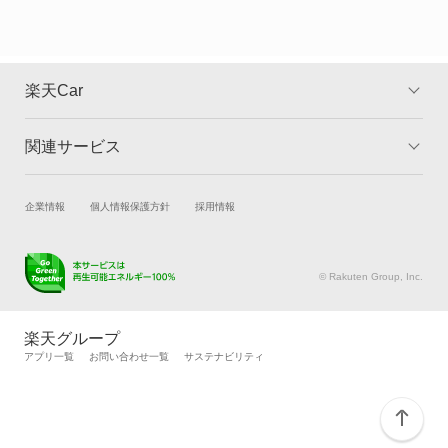
グロリアバン
グロリアワゴン
楽天Car
サクラ
関連サービス
TOP
よくある質問
サニー
キャンペーン一覧
試乗・商談
新車購入
企業情報
個人情報保護方針
採用情報
サニーカリフォルニア
楽天Car車買取
車検予約
サニートラック
キズ修理予約
洗車・コーティング予約
© Rakuten Group, Inc.
メンテナンス管理
タイヤ・パーツ購入
サニーバン
タイヤ交換サービス
楽天Car マガジン
楽天グループ
自動車カタログ
自動車保険
アプリ一覧
お問い合わせ一覧
サステナビリティ
サファリ
楽天マイカー割
サファリバン