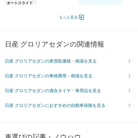
オートスライド
-
-
-
ドア
エンジン
もっと見る
最高出力
- [-]/ -
- [-]/ -
- [-]/ -
最高トルク
- [-]/ -
- [-]/ -
- [-]/ -
日産 グロリアセダンの関連情報
過給機
-
-
-
タイヤ
前輪サイズ
195/70R14 91S
195/70R14 91S
195/70R
日産 グロリアセダンの車買取価格・相場を見る
後輪サイズ
195/70R14 91S
195/70R14 91S
195/70R
日産 グロリアセダンの車検費用・相場を見る
燃費
WLTC
-
-
-
日産 グロリアセダンの適合タイヤ・車用品を見る
WLTC/市街地
-
-
-
WLTC/郊外
-
-
-
日産 グロリアセダンにおすすめの自動車保険を見る
WLTC/高速道路
-
-
-
JC08
-
-
-
1015
-
-
-
車選びの記事・ノウハウ