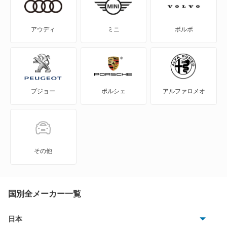
プレジデント
NV200バネットバン
プレジデント JS
アウディ
ミニ
ボルボ
NV350キャラバン
プレセア
NV350キャラバン マイクロバス
ラティオ
プジョー
ポルシェ
アルファロメオ
NV350キャラバン ワゴン
レパード
NXクーペ
レパードJフェリー
VWサンタナ
ローレル
その他
アトラス
もっと見る
アトラス ハイブリッド
国別全メーカー一覧
アトラスダンプ
日本