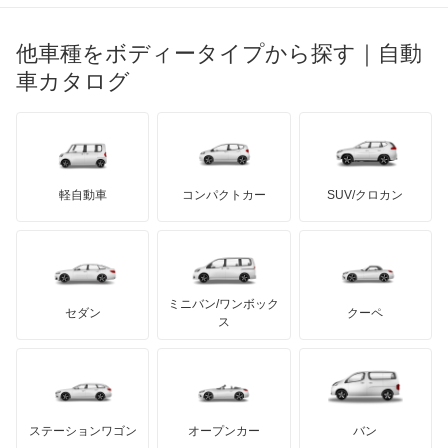
ブガッティ
光岡自動車
エクストレイル
メルセデス・ベンツ
デーウ
もっと見る
マーキュリー
BYD
ロータス
ランチア
他車種をボディータイプから探す｜自動
日産ディーゼル
もっと見る
エクストレイル ハイブリッド
マイバッハ
キア
リンカーン
プロトン
車カタログ
ローバー
ランボルギーニ
日野自動車
エスカルゴ
ブラバス
サンヨン
デロリアン
TD
ロールスロイス
デトマソ
三菱ふそう
エルグランド
ミニ
ADモータース
サリーン
ドンカーブート
ジネッタ
アバルト
軽自動車
コンパクトカー
SUV/クロカン
UDトラックス
オッティ
アルテガ
プリムス
バーキン
もっと見る
ケータハム
イノチェンティ
レクサス
オースター
テスラ
セアト
もっと見る
カーボディーズ
もっと見る
アキュラ
オーラ
ミニバン/ワンボック
ジープ
KTM
セダン
クーペ
モーガン
ス
キャラバンコーチ
もっと見る
ダッジ
アルテガ
バンデンプラス
キャラバンバン
GMC
マクラーレン
もっと見る
ステーションワゴン
オープンカー
バン
キャラバンマイクロバス