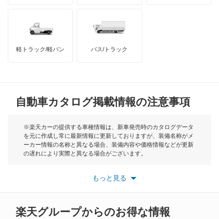
ハマー
オースチン
キャラバンワゴン
インフィニティ
モーリス
キューブ
軽トラック/軽バン
バス/トラック
トライアンフ
もっと見る
キューブキュービック
MG
クリッパーEV
自動車カタログ掲載情報の注意事項
ミニ
クリッパートラック
モーク
※楽天カーの提供する車種情報は、新車発売時のカタログデータ
を元に作成し常に最新情報に更新しておりますが、装備名称がメ
クリッパーバン
ーカー情報の名称と異なる場合、装備内容や価格情報などが更新
もっと見る
の遅れにより実際と異なる場合がございます。
クリッパーリオ
※最新情報につきましては、各メーカーの情報をご確認くださ
い。
もっと見る
※また安全装備につきましては同名称の装備であっても動作範囲
クルー
や性能に違いがございますので、詳細情報は各メーカーの情報を
ご確認ください。
グロリア
楽天グループからのお得な情報