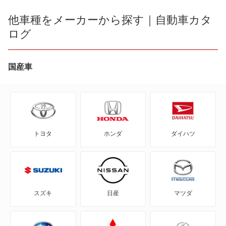
AD
他車種をメーカーから探す｜自動車カタ
サニー
ログ
AD エキスパート
シルフィ
AD-MAXバン
国産車
シーマ
AD-MAXワゴン
シーマ ハイブリッド
ADバン
スカイライン
トヨタ
ホンダ
ダイハツ
ADワゴン
スカイライン ハイブリッド
BE-1
セドリック
e-NV200バン
セドリックセダン
スズキ
日産
マツダ
e-NV200ワゴン
セフィーロ