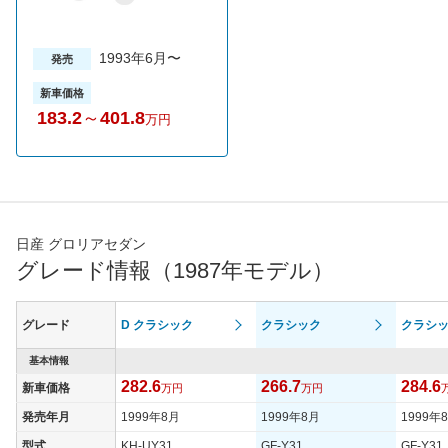
1993年6月〜
発売
新車価格
183.2
～
401.8
万円
日産 グロリアセダン
グレード情報（1987年モデル）
グレード
D クラシック
クラシック
クラシッ
基本情報
282.6
266.7
284.6
新車価格
万円
万円
発売年月
1999年8月
1999年8月
1999年
型式
KH-UY31
GF-Y31
GF-Y31