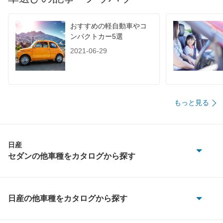
60km定地
-
-
-
装備詳細を見る
装備詳細を見る
装備
装備オプション
おすすめの軽自動車やコ
ンパクトカー5選
2021-06-29
もっと見る
日産
セダンの他車種をカタログから探す
インフィニティQ45
クルー
日産の他車種をカタログから探す
180SX
グロリア