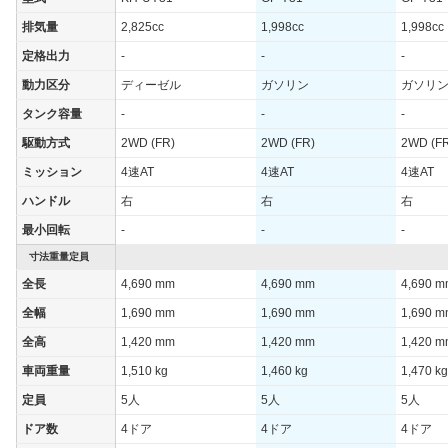
排気量
2,825cc
1,998cc
1,998cc
定格出力
-
-
-
動力区分
ディーゼル
ガソリン
ガソリ
タンク容量
-
-
-
駆動方式
2WD (FR)
2WD (FR)
2WD (F
ミッション
4速AT
4速AT
4速AT
ハンドル
右
右
右
最小回転
-
-
-
寸法重量定員
全長
4,690 mm
4,690 mm
4,690 
全幅
1,690 mm
1,690 mm
1,690 
全高
1,420 mm
1,420 mm
1,420 
車両重量
1,510 kg
1,460 kg
1,470 kg
定員
5人
5人
5人
ドア数
4ドア
4ドア
4ドア