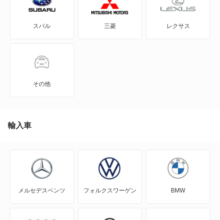
GT-R
ティアナ
スバル
三菱
レクサス
KICKS
パルサー
KIX
フーガ
NT100クリッパー
フーガ ハイブリッド
その他
NT450アトラス
ブルーバード
NT450アトラス ダンプ
輸入車
ブルーバードシルフィ
NV100クリッパー
プリメーラ
NV100クリッパーリオ
プリメーラUK
メルセデスベンツ
フォルクスワーゲン
BMW
NV150 AD
プリメーラカミノ
NV200バネット