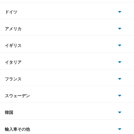
トヨタ
アトラスバン
ドイツ
日産
アトラスロコ
AMG
アメリカ
ホンダ
アベニール
BMW
キャデラック
イギリス
三菱
アベニールカーゴ
BMWアルピナ
クライスラー
TVR
イタリア
マツダ
アベニールサリュー
スマート
サターン
アストンマーティン
アルファロメオ
フランス
いすゞ
アリア
アウディ
シボレー
ジャガー
アウトビアンキ
シトロエン
スバル
インフィニティQ45
スウェーデン
オペル
ビュイック
ダイムラー
フィアット
プジョー
スズキ
サーブ
ウイングロード
フォルクスワーゲン
韓国
フォード
ベントレー
フェラーリ
ルノー
ダイハツ
ボルボ
エキスパート
ポルシェ
ヒョンデ
ポンティアック
輸入車その他
ランドローバー
マセラティ