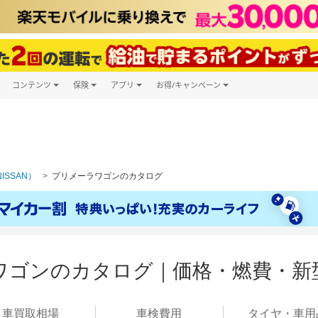
コンテンツ
保険
アプリ
お得/キャンペーン
楽天Carマガジン
キャンペーン一覧
ツ購入
自動車保険
楽天Carアプリ
自動車カタログ
ービス
楽天マイカー割
ISSAN）
プリメーラワゴンのカタログ
ワゴンのカタログ｜価格・燃費・新
車買取
相場
車検
費用
タイヤ・
車用