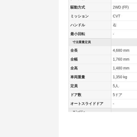
駆動方式
2WD (FF)
ミッション
CVT
ハンドル
右
最小回転
-
寸法重量定員
全長
4,680 mm
全幅
1,760 mm
全高
1,480 mm
車両重量
1,350 kg
定員
5人
ドア数
5ドア
オートスライドドア
-
エンジン
最高出力
- [-]/ -
最高トルク
- [-]/ -