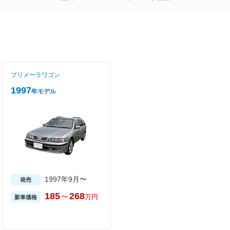
プリメーラワゴン
1997
年モデル
1997年9月〜
発売
185
～
268
万円
新車価格