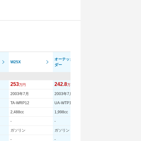
オーテック ライ
W25X
W20G
ダー
253
242.8
209.8
万円
万円
万円
2003年7月
2003年7月
2002年5月
TA-WRP12
UA-WTP12
UA-WTP12
2,488cc
1,998cc
1,998cc
-
-
-
ガソリン
ガソリン
ガソリン
-
-
-