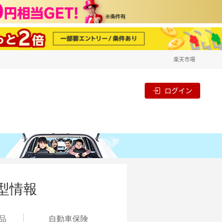
楽天市場
ログイン
型情報
品
自動
車保険