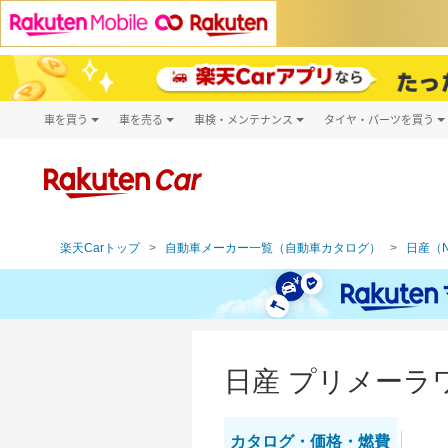
車を買う
車を売る
車検・メンテナンス
タイヤ・パーツを買う
試乗・商談
楽天Car車買取
車検予約
タイヤ・パー
キズ修理予約
新車
タイヤ交換サ
洗車・コーティング予約
メンテナンス管理
楽天Carトップ
自動車メーカー一覧（自動車カタログ）
日産（N
日産 プリメーラ
カタログ・
価格・燃費