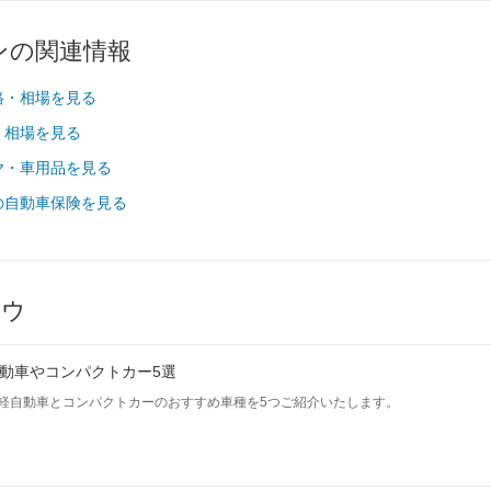
-
-
-
ンの関連情報
195/65R15
195/65R15
195/65R15
195/65R15
195/65R15
195/65R15
格・相場を見る
・相場を見る
-
-
-
ヤ・車用品を見る
-
-
-
の自動車保険を見る
-
-
-
-
-
-
-
-
-
ハウ
-
13km/L
11km/L
-
-
-
動車やコンパクトカー5選
を見る
装備詳細を見る
装備詳細を見る
装備詳細を見
軽自動車とコンパクトカーのおすすめ車種を5つご紹介いたします。