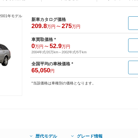
2001年モデル
新車カタログ価格
209.8
～
275
万円
万円
車買取価格 *
0
～
52.9
万円
万円
2004年式/20万km
～
2002年式/5千km
全国平均の車検価格 *
65,050
円
*当該価格は車種別の価格となります。
歴代モデル
グレード情報