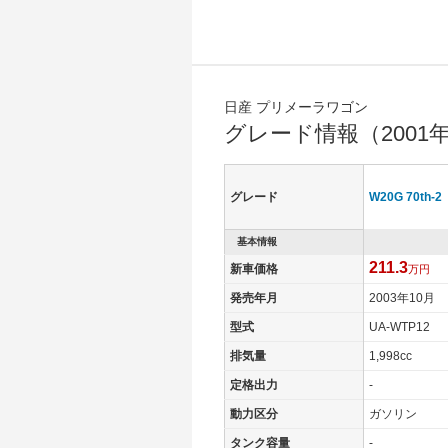
日産 プリメーラワゴン
グレード情報（2001
グレード
W20G 70th-2
基本情報
211.3
新車価格
万円
発売年月
2003年10月
型式
UA-WTP12
排気量
1,998cc
定格出力
-
動力区分
ガソリン
タンク容量
-