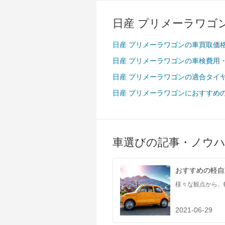
過給機
-
タイヤ
日産 プリメーラワゴ
前輪サイズ
195/65R15
後輪サイズ
195/65R15
日産 プリメーラワゴンの車買取価
燃費
日産 プリメーラワゴンの車検費用
WLTC
-
日産 プリメーラワゴンの適合タイ
WLTC/市街地
-
日産 プリメーラワゴンにおすすめ
WLTC/郊外
-
WLTC/高速道路
-
JC08
-
車選びの記事・ノウ
1015
-
60km定地
-
おすすめの軽自
装備詳細
装備オプション
様々な観点から、
2021-06-29