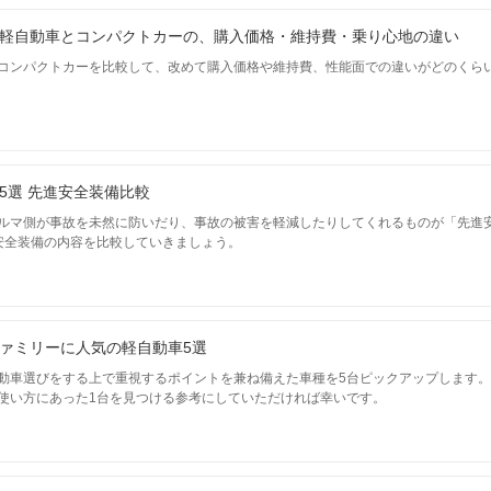
軽自動車とコンパクトカーの、購入価格・維持費・乗り心地の違い
コンパクトカーを比較して、改めて購入価格や維持費、性能面での違いがどのくら
5選 先進安全装備比較
ルマ側が事故を未然に防いだり、事故の被害を軽減したりしてくれるものが「先進
安全装備の内容を比較していきましょう。
ァミリーに人気の軽自動車5選
動車選びをする上で重視するポイントを兼ね備えた車種を5台ピックアップします
使い方にあった1台を見つける参考にしていただければ幸いです。