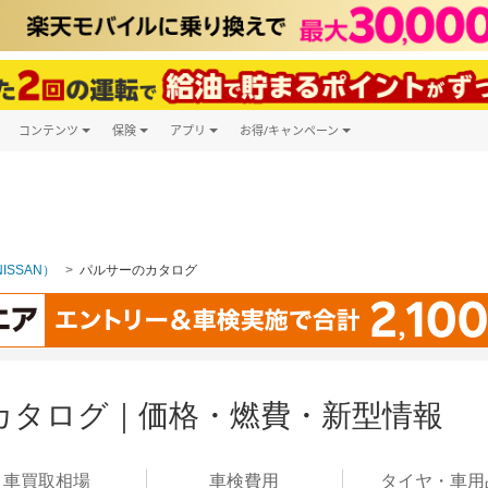
コンテンツ
保険
アプリ
お得/キャンペーン
楽天Carマガジン
キャンペーン一覧
ツ購入
自動車保険
楽天Carアプリ
自動車カタログ
ービス
楽天マイカー割
ISSAN）
パルサーのカタログ
カタログ｜価格・燃費・新型情報
車買取
相場
車検
費用
タイヤ・
車用