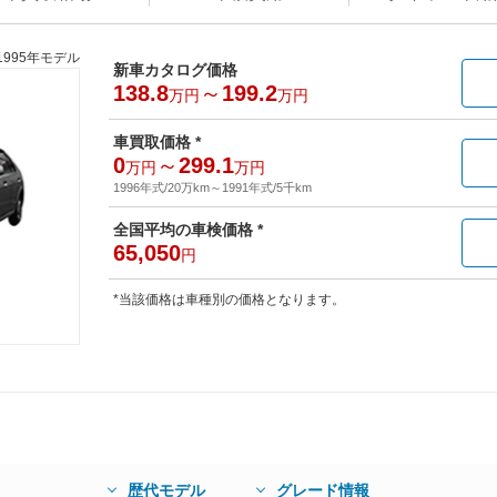
1995年モデル
新車カタログ価格
138.8
～
199.2
万円
万円
車買取価格 *
0
～
299.1
万円
万円
1996年式/20万km
～
1991年式/5千km
全国平均の車検価格 *
65,050
円
*当該価格は車種別の価格となります。
歴代モデル
グレード情報