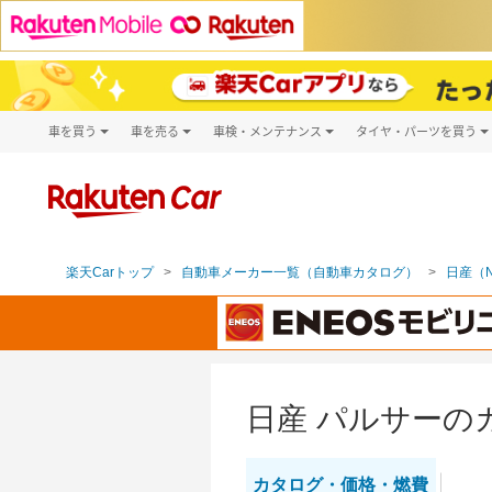
車を買う
車を売る
車検・メンテナンス
タイヤ・パーツを買う
試乗・商談
楽天Car車買取
車検予約
タイヤ・パー
キズ修理予約
新車
タイヤ交換サ
洗車・コーティング予約
メンテナンス管理
楽天Carトップ
自動車メーカー一覧（自動車カタログ）
日産（N
日産 パルサーの
カタログ・
価格・燃費