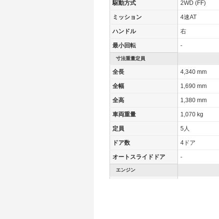
駆動方式
2WD (FF)
ミッション
4速AT
ハンドル
右
最小回転
-
寸法重量定員
全長
4,340 mm
全幅
1,690 mm
全高
1,380 mm
車両重量
1,070 kg
定員
5人
ドア数
4ドア
オートスライドドア
-
エンジン
最高出力
- [-]/ -
最高トルク
- [-]/ -
過給機
-