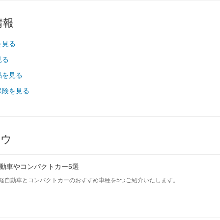
165/80R13
165/80R13
185/65R14
情報
165/80R13
165/80R13
185/65R14
を見る
見る
-
-
-
-
-
-
品を見る
-
-
-
保険を見る
-
-
-
-
-
-
-
-
-
ハウ
-
-
-
を見る
装備詳細を見る
装備詳細を見る
装備詳細を見
動車やコンパクトカー5選
軽自動車とコンパクトカーのおすすめ車種を5つご紹介いたします。