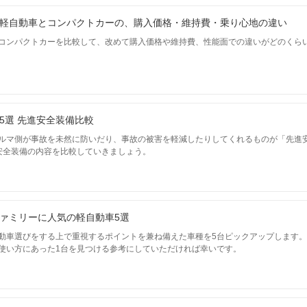
軽自動車とコンパクトカーの、購入価格・維持費・乗り心地の違い
コンパクトカーを比較して、改めて購入価格や維持費、性能面での違いがどのくら
5選 先進安全装備比較
ルマ側が事故を未然に防いだり、事故の被害を軽減したりしてくれるものが「先進
安全装備の内容を比較していきましょう。
ァミリーに人気の軽自動車5選
動車選びをする上で重視するポイントを兼ね備えた車種を5台ピックアップします
使い方にあった1台を見つける参考にしていただければ幸いです。