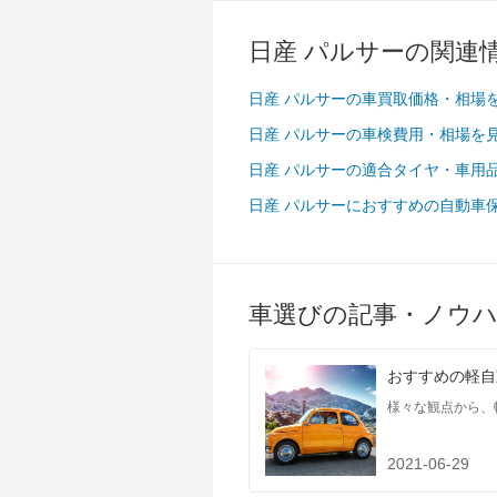
タイヤ
前輪サイズ
165/80R13
日産 パルサーの関連
後輪サイズ
165/80R13
日産 パルサーの車買取価格・相場
燃費
日産 パルサーの車検費用・相場を
WLTC
-
WLTC/市街地
-
日産 パルサーの適合タイヤ・車用
WLTC/郊外
-
日産 パルサーにおすすめの自動車
WLTC/高速道路
-
JC08
-
1015
-
車選びの記事・ノウ
60km定地
-
装備詳細
装備オプション
おすすめの軽自
様々な観点から、
2021-06-29