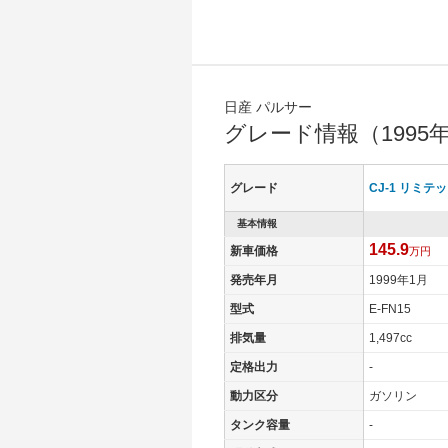
日産 パルサー
グレード情報（1995
グレード
CJ-1 リミテ
基本情報
145.9
新車価格
万円
発売年月
1999年1月
型式
E-FN15
排気量
1,497cc
定格出力
-
動力区分
ガソリン
タンク容量
-