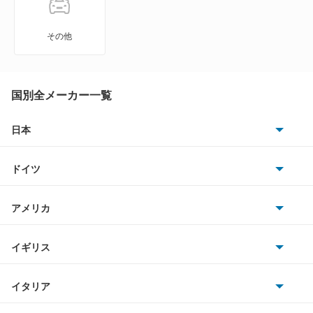
アトラス
その他
アトラス ハイブリッド
アトラスダンプ
国別全メーカー一覧
アトラスバン
日本
トヨタ
アトラスロコ
ドイツ
日産
アベニール
AMG
アメリカ
ホンダ
アベニールカーゴ
BMW
キャデラック
イギリス
三菱
アベニールサリュー
BMWアルピナ
クライスラー
TVR
イタリア
マツダ
アリア
スマート
サターン
アストンマーティン