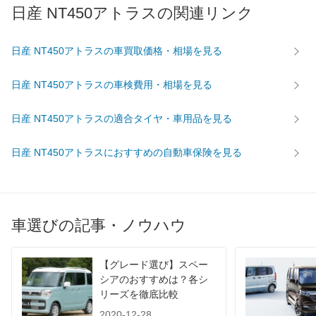
日産 NT450アトラスの関連リンク
最高トルク
370 [37.7]/ 1,350
300 [30.6]/ 1,300
300 [30.
過給機
TB
TB
TB
日産 NT450アトラスの車買取価格・相場を見る
タイヤ
前輪サイズ
205/75R16
195/85R15
195/85
日産 NT450アトラスの車検費用・相場を見る
後輪サイズ
205/75R16
195/85R15
195/85
燃費
日産 NT450アトラスの適合タイヤ・車用品を見る
WLTC
-
-
-
日産 NT450アトラスにおすすめの自動車保険を見る
WLTC/市街地
-
-
-
WLTC/郊外
-
-
-
WLTC/高速道路
-
-
-
JC08
-
-
-
車選びの記事・ノウハウ
1015
-
-
-
60km定地
-
-
-
【グレード選び】スペー
シアのおすすめは？各シ
装備詳細を見る
装備詳細を見る
装備
装備オプション
リーズを徹底比較
2020-12-28