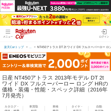
メニュー
ログイン
楽天Carトップ
...
NT450アトラス DT 2t ワイド DX フルスーパーロー ロ
日産 NT450アトラス 2013年モデル DT 2t
ワイド DX フルスーパーロー ロング HRの
価格・装備・性能・スペック詳細（2016年
7月発売）
カタログ・
車買取
車検
タイヤ・
自動
価格・燃費
相場
費用
車用品
車保険