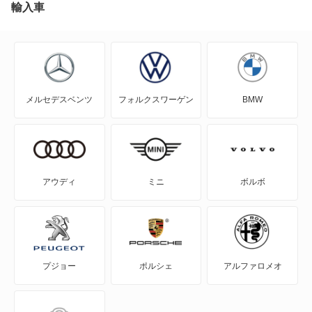
NV100クリッパー
輸入車
NV100クリッパーリオ
NV150 AD
メルセデスベンツ
フォルクスワーゲン
BMW
NV200バネット
NV200バネットバン
NV350キャラバン
アウディ
ミニ
ボルボ
NV350キャラバン マイクロバス
NV350キャラバン ワゴン
プジョー
ポルシェ
アルファロメオ
NXクーペ
VWサンタナ