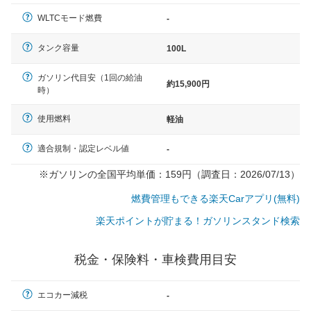
（最低値）とされる事が多いようです。
WLTCモード燃費
-
タンク容量
100L
ガソリン代目安（1回の給油
約15,900円
時）
使用燃料
軽油
適合規制・認定レベル値
-
※ガソリンの全国平均単価：159円（調査日：2026/07/13）
燃費管理もできる楽天Carアプリ(無料)
楽天ポイントが貯まる！ガソリンスタンド検索
税金・保険料・車検費用目安
エコカー減税
-