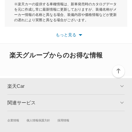
モーク
※楽天カーの提供する車種情報は、新車発売時のカタログデータ
を元に作成し常に最新情報に更新しておりますが、装備名称がメ
クリッパーリオ
ーカー情報の名称と異なる場合、装備内容や価格情報などが更新
もっと見る
の遅れにより実際と異なる場合がございます。
クルー
※最新情報につきましては、各メーカーの情報をご確認くださ
い。
もっと見る
※また安全装備につきましては同名称の装備であっても動作範囲
グロリア
や性能に違いがございますので、詳細情報は各メーカーの情報を
ご確認ください。
グロリアセダン
楽天グループからのお得な情報
グロリアバン
グロリアワゴン
楽天Car
サクラ
関連サービス
TOP
よくある質問
サニー
キャンペーン一覧
試乗・商談
新車購入
企業情報
個人情報保護方針
採用情報
サニーカリフォルニア
楽天Car車買取
車検予約