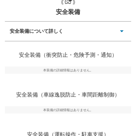
安全装備
一般的な荷物のサイズの目安
安全装備について詳しく
衝突防止
前走車や歩行者との衝突を回避するプリクラッシュブレ
安全装備（衝突防止・危険予測・通知）
ーキアシスト、ABSなどが装備されています。
危険予測・通知
本装備の詳細情報はありません。
見えにくい場所に潜む危険を予測・通知するためのシス
テムなどが装備されています。
車線逸脱防止
安全装備（車線逸脱防止・車間距離制御）
車線のはみだしやふらつきを防止するためにレーンキー
プアシストなどが装備されています
本装備の詳細情報はありません。
車間距離制御
安全な車間距離を保ちながら前車を追従するアダプティ
ブ・クルーズ・コントロールなどが装備されています。
安全装備（運転操作・駐車支援）