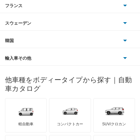
アルファロメオ
フランス
いすゞ
インフィニティQ45
アウディ
シボレー
ジャガー
アウトビアンキ
シトロエン
スバル
ウイングロード
スウェーデン
オペル
ビュイック
ダイムラー
フィアット
プジョー
スズキ
サーブ
エキスパート
フォルクスワーゲン
韓国
フォード
ベントレー
フェラーリ
ルノー
ダイハツ
ボルボ
エクストレイル
ポルシェ
ヒョンデ
ポンティアック
輸入車その他
ランドローバー
マセラティ
ブガッティ
光岡自動車
エクストレイル ハイブリッド
メルセデス・ベンツ
デーウ
もっと見る
マーキュリー
BYD
ロータス
ランチア
他車種をボディータイプから探す｜自動
日産ディーゼル
もっと見る
エスカルゴ
マイバッハ
キア
リンカーン
プロトン
車カタログ
ローバー
ランボルギーニ
日野自動車
エルグランド
ブラバス
サンヨン
デロリアン
TD
ロールスロイス
デトマソ
三菱ふそう
オッティ
ミニ
ADモータース
サリーン
ドンカーブート
ジネッタ
アバルト
軽自動車
コンパクトカー
SUV/クロカン
UDトラックス
オースター
アルテガ
プリムス
バーキン
もっと見る
ケータハム
イノチェンティ