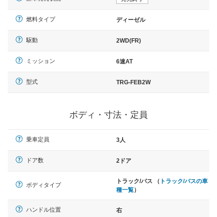
燃料タイプ
ディーゼル
駆動
2WD(FR)
ミッション
6速AT
型式
TRG-FEB2W
ボディ・寸法・定員
乗車定員
3人
ドア数
2ドア
トラック/バス （
トラック/バスの車
ボディタイプ
種一覧
）
ハンドル位置
右