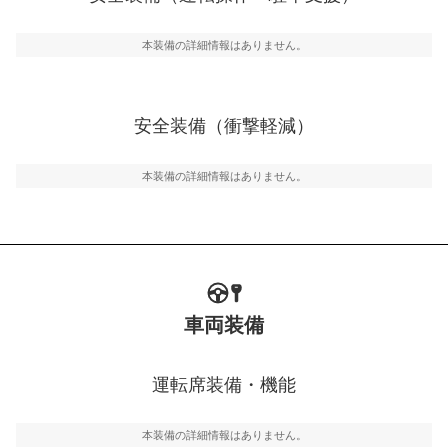
運転・駐車支援
駐車をスムーズに行うためにインテリジェンスパーキン
グ・アシストやサイドブラインドモニターなどが装備さ
本装備の詳細情報はありません。
れています。
衝撃軽減
万が一車体が衝撃を受けたときに、運転者・同乗者を守
安全装備（衝撃軽減）
るSRSエアバッグシステム、プリテンショナーシートベ
ルトなどが装備されています。
本装備の詳細情報はありません。
車両装備
運転席装備・機能
本装備の詳細情報はありません。