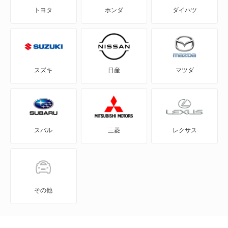
トヨタ
ホンダ
ダイハツ
ADワゴン
BE-1
e-NV200バン
スズキ
日産
マツダ
e-NV200ワゴン
GT-R
スバル
三菱
レクサス
KICKS
KIX
NT100クリッパー
その他
NT450アトラス ダンプ