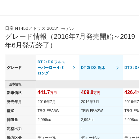
日産 NT450アトラス 2013年モデル
グレード情報（2016年7月発売開始～2019
年6月発売終了）
DT 2t DX フルス
グレード
ーパーロー セミ
DT 2t DX 高床
DT 2t 
ロング
基本情報
441.7
409.8
426.4
新車価格
万円
万円
発売年月
2016年7月
2016年7月
2016年
型式
TRG-FEA5W
TRG-FBA2W
TRG-FB
排気量
2,998cc
2,998cc
2,998cc
定格出力
-
-
-
動力区分
ディーゼル
ディーゼル
ディー