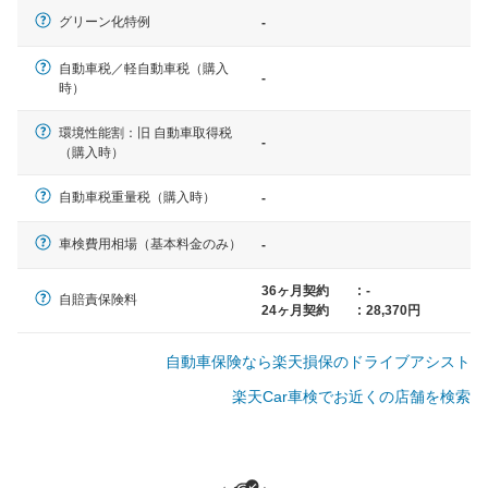
一般的な車体のサイズの目安
グリーン化特例
-
自動車税／軽自動車税（購入
-
軽自動車
時）
N-BOX、ワゴンR、タント、アル
ト など
環境性能割：旧 自動車取得税
-
（購入時）
自動車税重量税（購入時）
-
中型車
車検費用相場（基本料金のみ）
-
ノア、セレナ、プリウス、カロー
ラ、ステップワゴン など
36ヶ月契約
:
-
自賠責保険料
24ヶ月契約
:
28,370円
自動車保険なら楽天損保のドライブアシスト
大型車
楽天Car車検でお近くの店舗を検索
クラウン、アルファード、フォレ
スター、ハイエースワゴン、デリ
カD:5 など