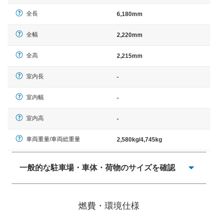
全長
6,180mm
全幅
2,220mm
全高
2,215mm
室内長
-
室内幅
-
室内高
-
車両重量/車両総重量
2,580kg/4,745kg
一般的な駐車場・車体・荷物のサイズを確認
一般的に塗料などによる駐車場ライン施工の際には、1台
当たりのスペースと駐車に必要な車路幅が、幅 2,500mm
燃費・環境仕様
× 長さ 5,000mm 車路幅 5,000mmというサイズが標準値