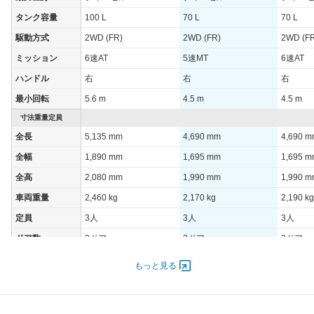
タンク容量
100 L
70 L
70 L
駆動方式
2WD (FR)
2WD (FR)
2WD (F
ミッション
6速AT
5速MT
6速AT
ハンドル
右
右
右
最小回転
5.6 m
4.5 m
4.5 m
寸法重量定員
全長
5,135 mm
4,690 mm
4,690 
全幅
1,890 mm
1,695 mm
1,695 
全高
2,080 mm
1,990 mm
1,990 
車両重量
2,460 kg
2,170 kg
2,190 kg
定員
3人
3人
3人
ドア数
2ドア
2ドア
2ドア
オートスライド
-
-
-
もっと見る
ドア
エンジン
最高出力
110.00 [150]/ 2,840
96.00 [130]/ 3,050
96.00 [1