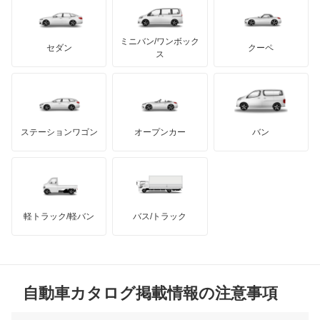
レクサス
オーラ
テスラ
セアト
もっと見る
カーボディーズ
もっと見る
アキュラ
キャラバンコーチ
ミニバン/ワンボック
ジープ
KTM
セダン
クーペ
モーガン
ス
キャラバンバン
もっと見る
ダッジ
アルテガ
バンデンプラス
キャラバンマイクロバス
GMC
マクラーレン
もっと見る
ステーションワゴン
オープンカー
バン
キャラバンワゴン
ハマー
オースチン
キューブ
インフィニティ
モーリス
キューブキュービック
軽トラック/軽バン
バス/トラック
トライアンフ
もっと見る
クリッパーEV
MG
クリッパートラック
自動車カタログ掲載情報の注意事項
ミニ
クリッパーバン