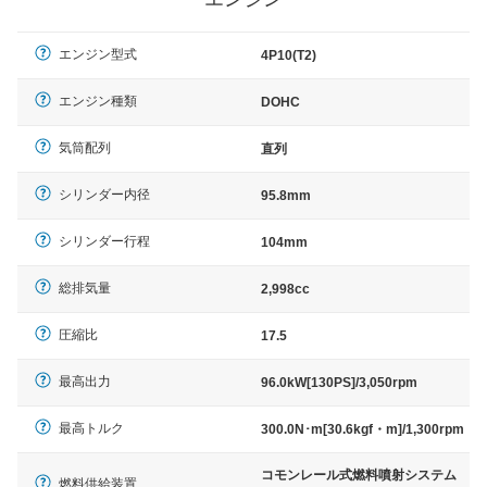
エンジン型式
4P10(T2)
エンジン種類
DOHC
気筒配列
直列
シリンダー内径
95.8mm
シリンダー行程
104mm
総排気量
2,998cc
圧縮比
17.5
最高出力
96.0kW[130PS]/3,050rpm
最高トルク
300.0N･m[30.6kgf・m]/1,300rpm
コモンレール式燃料噴射システム
燃料供給装置