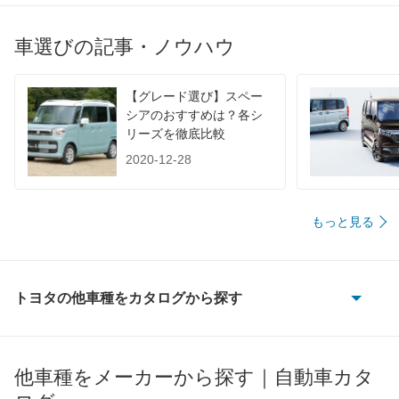
JC08
-
-
-
1015
-
-
-
車選びの記事・ノウハウ
60km定地
-
-
-
装備詳細を見る
装備詳細を見る
装備
装備オプション
【グレード選び】スペー
シアのおすすめは？各シ
リーズを徹底比較
2020-12-28
もっと見る
トヨタの他車種をカタログから探す
86
bB
他車種をメーカーから探す｜自動車カタ