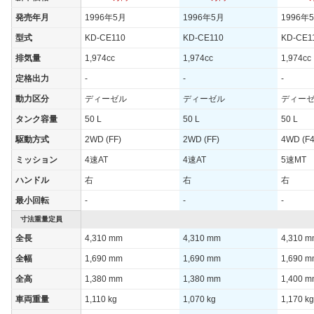
発売年月
1996年5月
1996年5月
1996年
型式
KD-CE110
KD-CE110
KD-CE1
排気量
1,974cc
1,974cc
1,974cc
定格出力
-
-
-
動力区分
ディーゼル
ディーゼル
ディー
タンク容量
50 L
50 L
50 L
駆動方式
2WD (FF)
2WD (FF)
4WD (F4
ミッション
4速AT
4速AT
5速MT
ハンドル
右
右
右
最小回転
-
-
-
寸法重量定員
全長
4,310 mm
4,310 mm
4,310 
全幅
1,690 mm
1,690 mm
1,690 
全高
1,380 mm
1,380 mm
1,400 
車両重量
1,110 kg
1,070 kg
1,170 kg