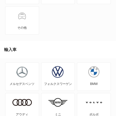
JPN TAXI
MIRAI
その他
MR-S
MR2
輸入車
RAV4
RAV4 PHV
メルセデスベンツ
フォルクスワーゲン
BMW
RAV4 ハイブリッド
SAI
WILL-VI
アウディ
ミニ
ボルボ