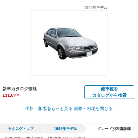
1995年モデル
新車カタログ価格
他車種を
131.8
カタログから検索
万円
車買取価格 *
価格・相場をもっと見る
価格・相場を閉じる
車買取相場
0.2
～
75.4
万円
万円
シミュレーション
1998年式/20万km
～
1997年式/5千km
カタログトップ
1995年モデル
グレード別装備詳細
全国平均の車検価格 *
楽天Car車検で