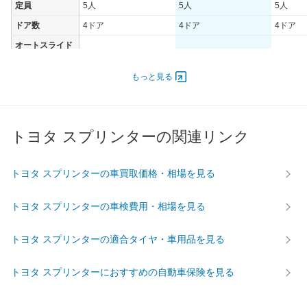
定員
5人
5人
5人
ドア数
4ドア
4ドア
4ドア
オートスライド
-
-
-
ドア
エンジン
もっと見る
最高出力
54.00 [73]/ 4,700
54.00 [73]/ 4,700
54.00 [7
最高トルク
129.4 [13.2]/ 2,800
129.4 [13.2]/ 2,800
129.4 [1
トヨタ スプリンターの関連リンク
過給機
-
-
-
タイヤ
前輪サイズ
-
-
-
トヨタ スプリンターの車買取価格・相場を見る
後輪サイズ
-
-
-
トヨタ スプリンターの車検費用・相場を見る
燃費
WLTC
-
-
-
トヨタ スプリンターの適合タイヤ・車用品を見る
WLTC/市街地
-
-
-
WLTC/郊外
-
-
-
トヨタ スプリンターにおすすめの自動車保険を見る
WLTC/高速道路
-
-
-