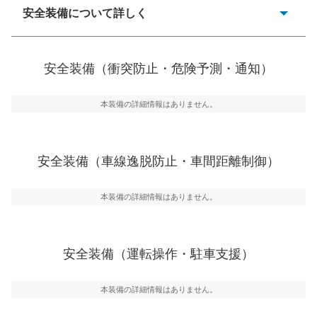
安全装備について詳しく
一般的な荷物のサイズの目安
衝突防止
前走車や歩行者との衝突を回避するプリクラッシュブレ
安全装備（衝突防止・危険予測・通知）
ーキアシスト、ABSなどが装備されています。
危険予測・通知
本装備の詳細情報はありません。
見えにくい場所に潜む危険を予測・通知するためのシス
テムなどが装備されています。
車線逸脱防止
安全装備（車線逸脱防止・車間距離制御）
車線のはみだしやふらつきを防止するためにレーンキー
プアシストなどが装備されています
本装備の詳細情報はありません。
車間距離制御
安全な車間距離を保ちながら前車を追従するアダプティ
ブ・クルーズ・コントロールなどが装備されています。
安全装備（運転操作・駐車支援）
運転・駐車支援
駐車をスムーズに行うためにインテリジェンスパーキン
グ・アシストやサイドブラインドモニターなどが装備さ
本装備の詳細情報はありません。
れています。