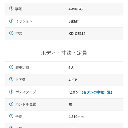
駆動
4WD(F4)
ミッション
5速MT
型式
KD-CE114
ボディ・寸法・定員
乗車定員
5人
ドア数
4ドア
ボディタイプ
セダン （
セダンの車種一覧
）
ハンドル位置
右
全長
4,310mm