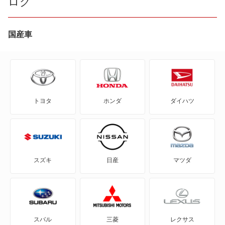
ログ
bZ4X
bZ4X ツーリング
国産車
C+pod
C-HR
トヨタ
ホンダ
ダイハツ
eQ
FJ クルーザー
GR86
スズキ
日産
マツダ
GRカローラ
GRヤリス
スバル
三菱
レクサス
iQ