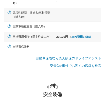
-
軽自動車
時）
N-BOX、ワゴンR、タント、アル
ト など
環境性能割：旧 自動車取得税
-
（購入時）
自動車税重量税（購入時）
-
中型車
車検費用相場（基本料金のみ）
20,120円 （
車検費用の詳細
）
ノア、セレナ、プリウス、カロー
ラ、ステップワゴン など
自賠責保険料
-
自動車保険なら楽天損保のドライブアシスト
楽天Car車検でお近くの店舗を検索
大型車
クラウン、アルファード、フォレ
スター、ハイエースワゴン、デリ
カD:5 など
安全装備