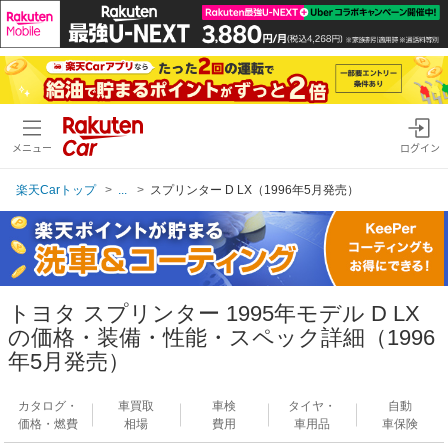
メニュー
ログイン
楽天Carトップ
...
スプリンター D LX（1996年5月発売）
トヨタ スプリンター 1995年モデル D LX
の価格・装備・性能・スペック詳細（1996
年5月発売）
カタログ・
車買取
車検
タイヤ・
自動
価格・燃費
相場
費用
車用品
車保険