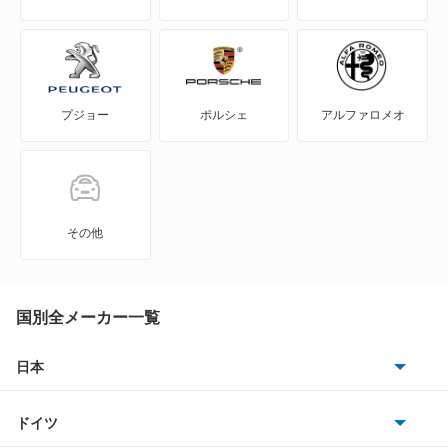
WILL-VS
WILL-サイファ
プジョー
ポルシェ
アルファロメオ
アイシス
アクア
アバロン
その他
アベンシスセダン
アベンシスワゴン
国別全メーカー一覧
アリオン
日本
トヨタ
アリスト
ドイツ