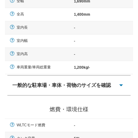
全幅
1,690mm
全高
1,400mm
室内長
-
室内幅
-
室内高
-
車両重量/車両総重量
1,200kg/-
一般的な駐車場・車体・荷物のサイズを確認
一般的に塗料などによる駐車場ライン施工の際には、1台
当たりのスペースと駐車に必要な車路幅が、幅 2,500mm
燃費・環境仕様
× 長さ 5,000mm 車路幅 5,000mmというサイズが標準値
（最低値）とされる事が多いようです。
WLTCモード燃費
-