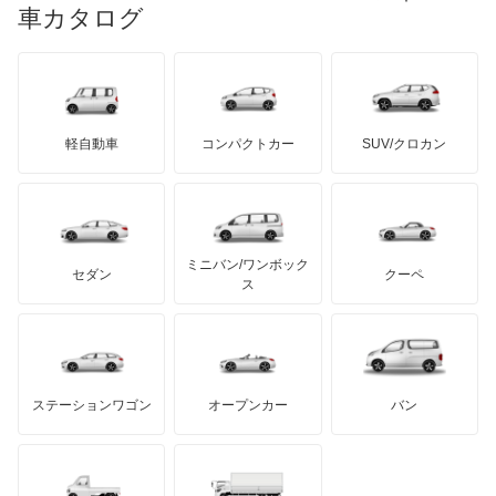
リンカーン
プロトン
車カタログ
ローバー
ランボルギーニ
日野自動車
ウィンダム
ブラバス
サンヨン
デロリアン
TD
ロールスロイス
デトマソ
三菱ふそう
エスクァイア
ミニ
ADモータース
サリーン
ドンカーブート
ジネッタ
アバルト
軽自動車
コンパクトカー
SUV/クロカン
UDトラックス
エスクァイア ハイブリッド
アルテガ
プリムス
バーキン
もっと見る
ケータハム
イノチェンティ
レクサス
エスティマ
テスラ
セアト
もっと見る
カーボディーズ
もっと見る
アキュラ
エスティマ ハイブリッド
ミニバン/ワンボック
ジープ
KTM
セダン
クーペ
モーガン
ス
エスティマエミーナ
もっと見る
ダッジ
アルテガ
バンデンプラス
エスティマルシーダ
GMC
マクラーレン
もっと見る
ステーションワゴン
オープンカー
バン
オリジン
ハマー
オースチン
オーパ
インフィニティ
モーリス