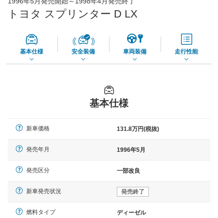
1996年5月発売開始～1998年4月発売終了
56,270
店舗を検索
円
トヨタ スプリンター D LX
*当該価格は車種別の価格となります。
基本仕様
安全装備
車両装備
走行性能
基本仕様
新車価格
131.8万円(税抜)
発売年月
1996年5月
発売区分
一部改良
新車発売状況
発売終了
燃料タイプ
ディーゼル