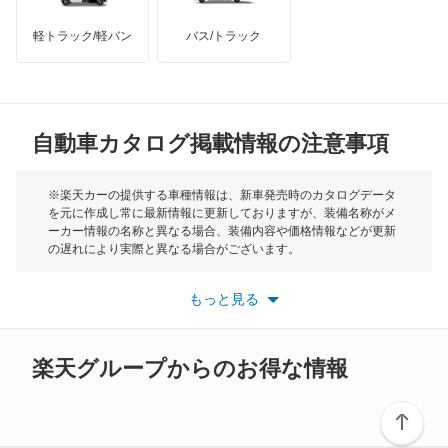
オーリス
軽トラック/軽バン
バス/トラック
トライアンフ
もっと見る
オーリス ハイブリッド
MG
カムリ
自動車カタログ掲載情報の注意事項
ミニ
カムリ ハイブリッド
モーク
※楽天カーの提供する車種情報は、新車発売時のカタログデータ
を元に作成し常に最新情報に更新しておりますが、装備名称がメ
カムリグラシア
ーカー情報の名称と異なる場合、装備内容や価格情報などが更新
もっと見る
の遅れにより実際と異なる場合がございます。
カムロード
※最新情報につきましては、各メーカーの情報をご確認くださ
い。
もっと見る
※また安全装備につきましては同名称の装備であっても動作範囲
カリーナ
や性能に違いがございますので、詳細情報は各メーカーの情報を
ご確認ください。
カリーナED
楽天グループからのお得な情報
カリーナサーフ