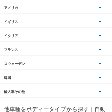
日産
アルテッツァ
AMG
アメリカ
ホンダ
アルテッツァジータ
BMW
キャデラック
イギリス
三菱
アルファード
BMWアルピナ
クライスラー
TVR
イタリア
マツダ
アルファード PHEV
スマート
サターン
アストンマーティン
アルファロメオ
フランス
いすゞ
アルファード ハイブリッド
アウディ
シボレー
ジャガー
アウトビアンキ
シトロエン
スバル
アレックス
スウェーデン
オペル
ビュイック
ダイムラー
フィアット
プジョー
スズキ
サーブ
アーバンサポーター
フォルクスワーゲン
韓国
フォード
ベントレー
フェラーリ
ルノー
ダイハツ
ボルボ
イスト
ポルシェ
ヒョンデ
ポンティアック
輸入車その他
ランドローバー
マセラティ
ブガッティ
光岡自動車
イプサム
メルセデス・ベンツ
デーウ
もっと見る
マーキュリー
BYD
ロータス
ランチア
他車種をボディータイプから探す｜自動
日産ディーゼル
もっと見る
ウィッシュ
マイバッハ
キア