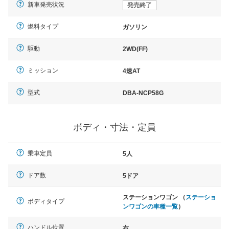
新車発売状況
発売終了
燃料タイプ
ガソリン
駆動
2WD(FF)
ミッション
4速AT
型式
DBA-NCP58G
ボディ・寸法・定員
乗車定員
5人
ドア数
5ドア
ステーションワゴン （
ステーショ
ボディタイプ
ンワゴンの車種一覧
）
ハンドル位置
右