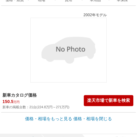
2002年モデル
新車カタログ価格
楽天市場で新車を検索
150.5
万円
新車の掲載台数：
21
台(
224.8
万円
～
271
万円
)
車買取価格 *
価格・相場をもっと見る
価格・相場を閉じる
車買取相場
0.2
～
98.1
万円
万円
シミュレーション
2007年式/20万km
～
2011年式/5千km