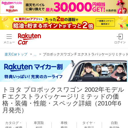
メニュー
ログイン
楽天Carトップ
...
プロボックスワゴン F エクストラパッケージリミテッド
トヨタ プロボックスワゴン 2002年モデル
F エクストラパッケージリミテッドの価
格・装備・性能・スペック詳細（2010年6
月発売）
カタログ・
車買取
車検
タイヤ・
自動
価格・燃費
相場
費用
車用品
車保険