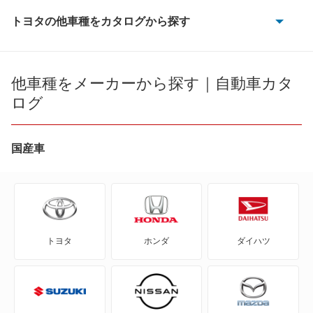
トヨタの他車種をカタログから探す
86
bB
他車種をメーカーから探す｜自動車カタ
ログ
bZ4X
bZ4X ツーリング
国産車
C+pod
C-HR
トヨタ
ホンダ
ダイハツ
eQ
FJ クルーザー
GR86