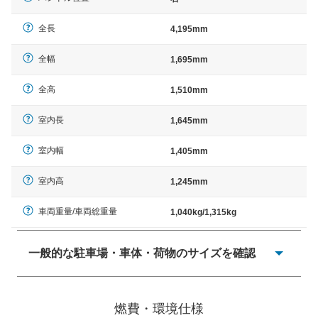
全長
4,195mm
全幅
1,695mm
全高
1,510mm
室内長
1,645mm
室内幅
1,405mm
室内高
1,245mm
車両重量/車両総重量
1,040kg/1,315kg
一般的な駐車場・車体・荷物のサイズを確認
一般的に塗料などによる駐車場ライン施工の際には、1台
当たりのスペースと駐車に必要な車路幅が、幅 2,500mm
燃費・環境仕様
× 長さ 5,000mm 車路幅 5,000mmというサイズが標準値