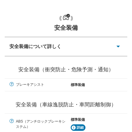
安全装備
一般的な荷物のサイズの目安
安全装備について詳しく
衝突防止
前走車や歩行者との衝突を回避するプリクラッシュブレ
安全装備（衝突防止・危険予測・通知）
ーキアシスト、ABSなどが装備されています。
危険予測・通知
ブレーキアシスト
標準装備
見えにくい場所に潜む危険を予測・通知するためのシス
テムなどが装備されています。
安全装備（車線逸脱防止・車間距離制御）
車線逸脱防止
車線のはみだしやふらつきを防止するためにレーンキー
プアシストなどが装備されています
標準装備
ABS（アンチロックブレーキシ
ステム）
詳細
車間距離制御