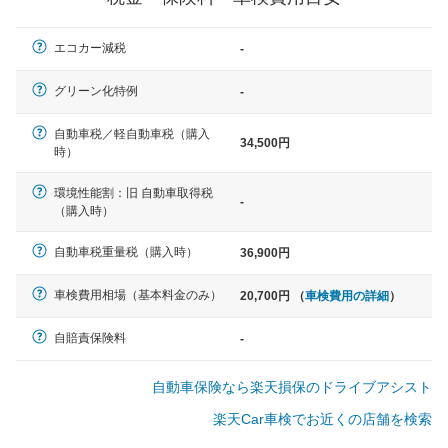
一般的な車体のサイズの目安
エコカー減税
-
軽自動車
グリーン化特例
-
N-BOX、ワゴンR、タント、アル
ト など
自動車税／軽自動車税（購入
34,500円
時）
環境性能割：旧 自動車取得税
-
（購入時）
中型車
ノア、セレナ、プリウス、カロー
自動車税重量税（購入時）
36,900円
ラ、ステップワゴン など
車検費用相場（基本料金のみ）
20,700円 （
車検費用の詳細
）
自賠責保険料
-
大型車
自動車保険なら楽天損保のドライブアシスト
クラウン、アルファード、フォレ
スター、ハイエースワゴン、デリ
楽天Car車検でお近くの店舗を検索
カD:5 など