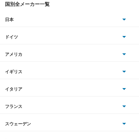
アベンシスワゴン
国別全メーカー一覧
アリオン
日本
トヨタ
アリスト
ドイツ
日産
アルテッツァ
AMG
アメリカ
ホンダ
アルテッツァジータ
BMW
キャデラック
イギリス
三菱
アルファード
BMWアルピナ
クライスラー
TVR
イタリア
マツダ
アルファード PHEV
スマート
サターン
アストンマーティン
アルファロメオ
フランス
いすゞ
アルファード ハイブリッド
アウディ
シボレー
ジャガー
アウトビアンキ
シトロエン
スバル
アレックス
スウェーデン
オペル
ビュイック
ダイムラー
フィアット
プジョー
スズキ
サーブ
アーバンサポーター