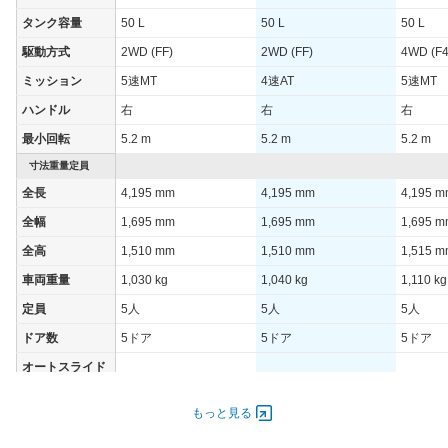
タンク容量
50 L
50 L
50 L
駆動方式
2WD (FF)
2WD (FF)
4WD (F4
ミッション
5速MT
4速AT
5速MT
ハンドル
右
右
右
最小回転
5.2 m
5.2 m
5.2 m
寸法重量定員
全長
4,195 mm
4,195 mm
4,195 
全幅
1,695 mm
1,695 mm
1,695 
全高
1,510 mm
1,510 mm
1,515 
車両重量
1,030 kg
1,040 kg
1,110 kg
定員
5人
5人
5人
ドア数
5ドア
5ドア
5ドア
オートスライド
-
-
-
ドア
エンジン
もっと見る
最高出力
80.00 [109]/ 7,000
80.00 [109]/ 7,000
77.00 [1