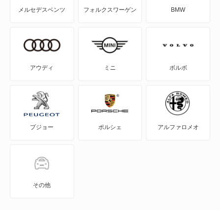
メルセデスベンツ
フォルクスワーゲン
BMW
RAV4 ハイブリッド
SAI
WILL-VI
アウディ
ミニ
ボルボ
WILL-VS
WILL-サイファ
プジョー
ポルシェ
アルファロメオ
アイシス
アクア
アバロン
その他
アベンシスセダン