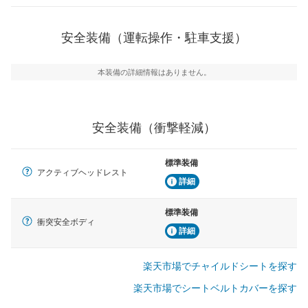
安全な車間距離を保ちながら前車を追従するアダプティ
ブ・クルーズ・コントロールなどが装備されています。
安全装備（運転操作・駐車支援）
運転・駐車支援
駐車をスムーズに行うためにインテリジェンスパーキン
グ・アシストやサイドブラインドモニターなどが装備さ
本装備の詳細情報はありません。
れています。
衝撃軽減
万が一車体が衝撃を受けたときに、運転者・同乗者を守
安全装備（衝撃軽減）
るSRSエアバッグシステム、プリテンショナーシートベ
ルトなどが装備されています。
標準装備
アクティブヘッドレスト
詳細
標準装備
衝突安全ボディ
詳細
楽天市場でチャイルドシートを探す
楽天市場でシートベルトカバーを探す