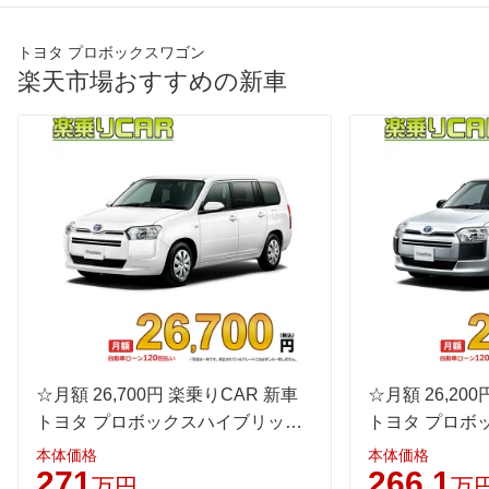
最高トルク
141 [14.4]/ 5,200
141 [14.4]/ 5,200
138 [14.
トヨタ プロボックスワゴン
過給機
-
-
-
楽天市場おすすめの新車
タイヤ
前輪サイズ
165/80R13
165/80R13
165/80
後輪サイズ
165/80R13
165/80R13
165/80
燃費
WLTC
-
-
-
WLTC/市街地
-
-
-
WLTC/郊外
-
-
-
WLTC/高速道路
-
-
-
JC08
-
-
-
1015
17.2km/L
16.4km/L
16.2km/
60km定地
☆月額 26,700円 楽乗りCAR 新車
-
-
☆月額 26,20
-
トヨタ プロボックスハイブリッド
トヨタ プロボ
装備詳細を見る
装備詳細を見る
装備
装備オプション
2WD 1500 HYBRID F
2WD 1500 HY
本体価格
本体価格
271
266.1
万円
万