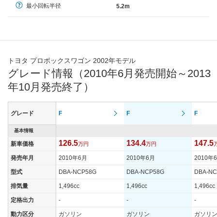
最小回転半径
5.2m
トヨタ プロボックスワゴン 2002年モデル
グレード情報（2010年6月発売開始～2013
年10月発売終了）
グレード
F
F
F
基本情報
126.5
134.4
147.5
新車価格
万円
万円
発売年月
2010年6月
2010年6月
2010年
型式
DBA-NCP58G
DBA-NCP58G
DBA-NC
排気量
1,496cc
1,496cc
1,496cc
定格出力
-
-
-
動力区分
ガソリン
ガソリン
ガソリ