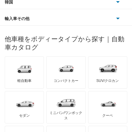
フォルクスワーゲン
韓国
フォード
ベントレー
フェラーリ
ルノー
ダイハツ
ボルボ
イスト
ポルシェ
ヒョンデ
ポンティアック
輸入車その他
ランドローバー
マセラティ
ブガッティ
光岡自動車
イプサム
メルセデス・ベンツ
デーウ
もっと見る
マーキュリー
BYD
ロータス
ランチア
他車種をボディータイプから探す｜自動
日産ディーゼル
もっと見る
ウィッシュ
マイバッハ
キア
リンカーン
プロトン
車カタログ
ローバー
ランボルギーニ
日野自動車
ウィンダム
ブラバス
サンヨン
デロリアン
TD
ロールスロイス
デトマソ
三菱ふそう
エスクァイア
ミニ
ADモータース
サリーン
ドンカーブート
ジネッタ
アバルト
軽自動車
コンパクトカー
SUV/クロカン
UDトラックス
エスクァイア ハイブリッド
アルテガ
プリムス
バーキン
もっと見る
ケータハム
イノチェンティ
レクサス
エスティマ
テスラ
セアト
もっと見る
カーボディーズ
もっと見る
アキュラ
エスティマ ハイブリッド
ミニバン/ワンボック
ジープ
KTM
セダン
クーペ
モーガン
ス
エスティマエミーナ
もっと見る
ダッジ
アルテガ