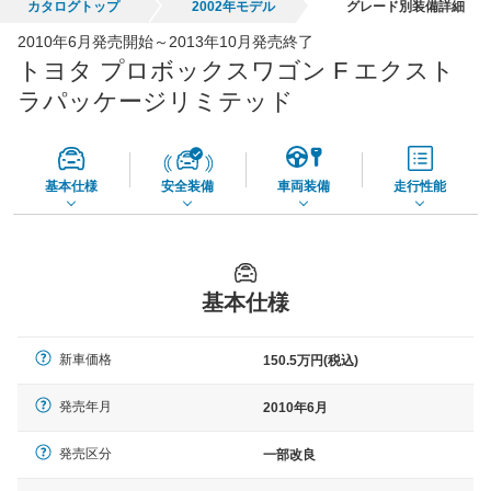
カタログトップ
2002年モデル
グレード別装備詳細
全国平均の車検価格 *
楽天Car車検で
2010年6月発売開始～2013年10月発売終了
65,050
店舗を検索
円
トヨタ プロボックスワゴン F エクスト
*当該価格は車種別の価格となります。
ラパッケージリミテッド
基本仕様
安全装備
車両装備
走行性能
基本仕様
新車価格
150.5万円(税込)
発売年月
2010年6月
発売区分
一部改良