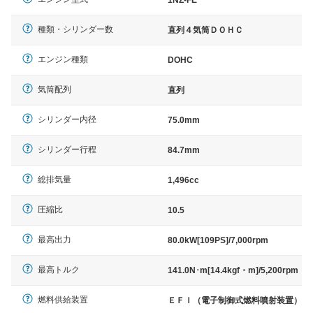
種類・シリンダー数
直列４気筒ＤＯＨＣ
エンジン種類
DOHC
気筒配列
直列
シリンダー内径
75.0mm
シリンダー行程
84.7mm
総排気量
1,496cc
圧縮比
10.5
最高出力
80.0kW[109PS]/7,000rpm
最高トルク
141.0N･m[14.4kgf・m]/5,200rpm
燃料供給装置
ＥＦＩ（電子制御式燃料噴射装置）