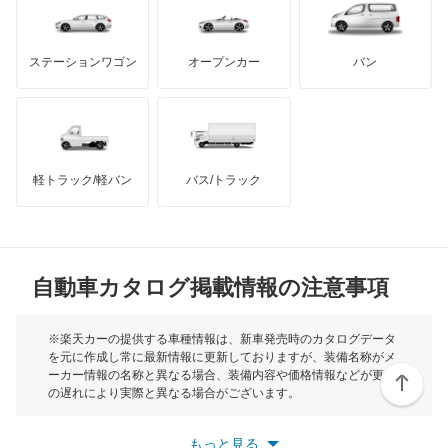
バンデンプラス
エスティマルシーダ
GMC
マクラーレン
もっと見る
ステーションワゴン
オープンカー
バン
オリジン
ハマー
オースチン
オーパ
インフィニティ
モーリス
オーリス
軽トラック/軽バン
バス/トラック
トライアンフ
もっと見る
オーリス ハイブリッド
MG
カムリ
自動車カタログ掲載情報の注意事項
ミニ
カムリ ハイブリッド
モーク
※楽天カーの提供する車種情報は、新車発売時のカタログデータ
を元に作成し常に最新情報に更新しておりますが、装備名称がメ
カムリグラシア
ーカー情報の名称と異なる場合、装備内容や価格情報などが更新
もっと見る
の遅れにより実際と異なる場合がございます。
カムロード
※最新情報につきましては、各メーカーの情報をご確認くださ
い。
もっと見る
※また安全装備につきましては同名称の装備であっても動作範囲