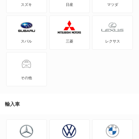
スズキ
日産
マツダ
GRカローラ
GRヤリス
スバル
三菱
レクサス
iQ
JPN TAXI
MIRAI
その他
MR-S
MR2
輸入車
RAV4
RAV4 PHV