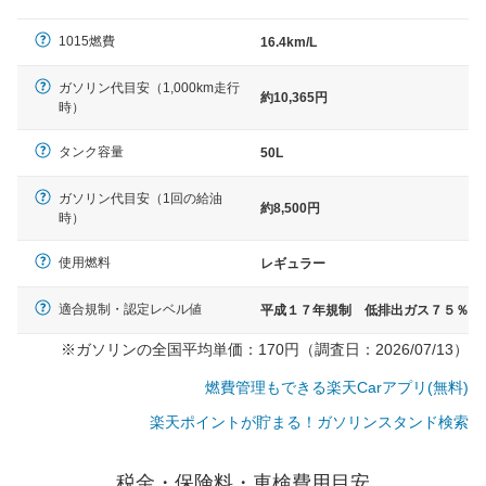
（最低値）とされる事が多いようです。
1015燃費
16.4km/L
ガソリン代目安（1,000km走行
約10,365円
時）
タンク容量
50L
ガソリン代目安（1回の給油
約8,500円
時）
使用燃料
レギュラー
適合規制・認定レベル値
平成１７年規制 低排出ガス７５％
※ガソリンの全国平均単価：170円（調査日：2026/07/13）
燃費管理もできる楽天Carアプリ(無料)
楽天ポイントが貯まる！ガソリンスタンド検索
税金・保険料・車検費用目安