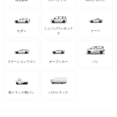
UDトラックス
エスクァイア ハイブリッド
アルテガ
プリムス
バーキン
もっと見る
ケータハム
イノチェンティ
レクサス
エスティマ
テスラ
セアト
もっと見る
カーボディーズ
もっと見る
アキュラ
エスティマ ハイブリッド
ミニバン/ワンボック
ジープ
KTM
セダン
クーペ
モーガン
ス
エスティマエミーナ
もっと見る
ダッジ
アルテガ
バンデンプラス
エスティマルシーダ
GMC
マクラーレン
もっと見る
ステーションワゴン
オープンカー
バン
オリジン
ハマー
オースチン
オーパ
インフィニティ
モーリス
オーリス
軽トラック/軽バン
バス/トラック
トライアンフ
もっと見る
オーリス ハイブリッド
MG
カムリ