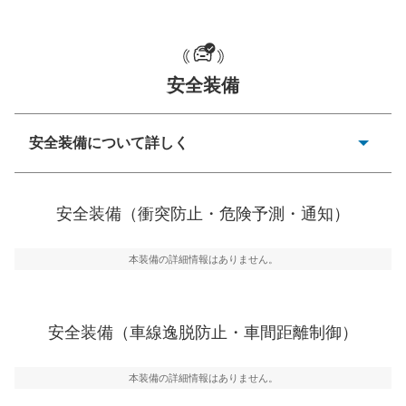
安全装備
一般的な荷物のサイズの目安
安全装備について詳しく
衝突防止
前走車や歩行者との衝突を回避するプリクラッシュブレ
安全装備（衝突防止・危険予測・通知）
ーキアシスト、ABSなどが装備されています。
危険予測・通知
本装備の詳細情報はありません。
見えにくい場所に潜む危険を予測・通知するためのシス
テムなどが装備されています。
車線逸脱防止
安全装備（車線逸脱防止・車間距離制御）
車線のはみだしやふらつきを防止するためにレーンキー
プアシストなどが装備されています
本装備の詳細情報はありません。
車間距離制御