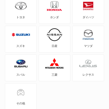
C-HR
トヨタ
ホンダ
ダイハツ
eQ
FJ クルーザー
GR86
スズキ
日産
マツダ
GRカローラ
GRヤリス
スバル
三菱
レクサス
iQ
JPN TAXI
MIRAI
その他