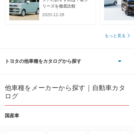
リーズを徹底比較
2020-12-28
もっと見る
トヨタの他車種をカタログから探す
86
bB
他車種をメーカーから探す｜自動車カタ
ログ
bZ4X
bZ4X ツーリング
国産車
C+pod