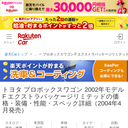
メニュー
ログイン
楽天Carトップ
...
プロボックスワゴン F エクストラパッケージリミテッド
トヨタ プロボックスワゴン 2002年モデル
F エクストラパッケージリミテッドの価
格・装備・性能・スペック詳細（2004年4
月発売）
カタログ・
車買取
車検
タイヤ・
自動
価格・燃費
相場
費用
車用品
車保険