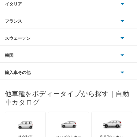
イタリア
マツダ
アルファード PHEV
スマート
サターン
アストンマーティン
アルファロメオ
フランス
いすゞ
アルファード ハイブリッド
アウディ
シボレー
ジャガー
アウトビアンキ
シトロエン
スバル
アレックス
スウェーデン
オペル
ビュイック
ダイムラー
フィアット
プジョー
スズキ
サーブ
アーバンサポーター
フォルクスワーゲン
韓国
フォード
ベントレー
フェラーリ
ルノー
ダイハツ
ボルボ
イスト
ポルシェ
ヒョンデ
ポンティアック
輸入車その他
ランドローバー
マセラティ
ブガッティ
光岡自動車
イプサム
メルセデス・ベンツ
デーウ
もっと見る
マーキュリー
BYD
ロータス
ランチア
他車種をボディータイプから探す｜自動
日産ディーゼル
もっと見る
ウィッシュ
マイバッハ
キア
リンカーン
プロトン
車カタログ
ローバー
ランボルギーニ
日野自動車
ウィンダム
ブラバス
サンヨン
デロリアン
TD
ロールスロイス
デトマソ
三菱ふそう
エスクァイア
ミニ
ADモータース
サリーン
ドンカーブート
ジネッタ
アバルト
軽自動車
コンパクトカー
SUV/クロカン