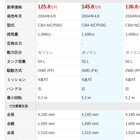
125.8
145.8
136.8
新車価格
万円
万円
発売年月
2004年4月
2004年4月
2004年
型式
CBA-NCP58G
CBA-NCP59G
CBA-NC
排気量
1,496cc
1,496cc
1,496cc
定格出力
-
-
-
動力区分
ガソリン
ガソリン
ガソリ
タンク容量
50 L
50 L
50 L
駆動方式
2WD (FF)
4WD (F4)
2WD (FF
ミッション
4速AT
4速AT
4速AT
ハンドル
右
右
右
最小回転
5.2 m
5.2 m
5.2 m
寸法重量定員
全長
4,195 mm
4,195 mm
4,195 
全幅
1,695 mm
1,695 mm
1,695 
全高
1,510 mm
1,515 mm
1,510 