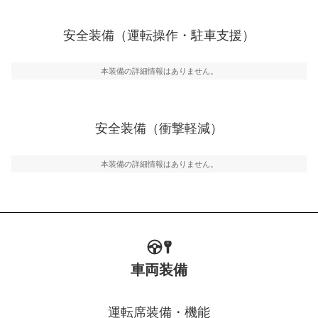
安全な車間距離を保ちながら前車を追従するアダプティ
ブ・クルーズ・コントロールなどが装備されています。
安全装備（運転操作・駐車支援）
運転・駐車支援
駐車をスムーズに行うためにインテリジェンスパーキン
グ・アシストやサイドブラインドモニターなどが装備さ
本装備の詳細情報はありません。
れています。
衝撃軽減
万が一車体が衝撃を受けたときに、運転者・同乗者を守
安全装備（衝撃軽減）
るSRSエアバッグシステム、プリテンショナーシートベ
ルトなどが装備されています。
本装備の詳細情報はありません。
車両装備
運転席装備・機能