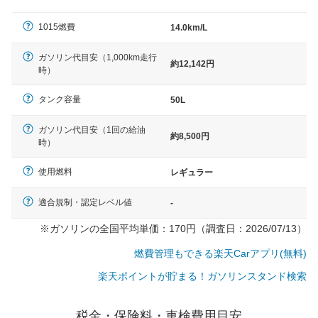
（最低値）とされる事が多いようです。
1015燃費
14.0km/L
ガソリン代目安（1,000km走行
約12,142円
時）
タンク容量
50L
ガソリン代目安（1回の給油
約8,500円
時）
使用燃料
レギュラー
適合規制・認定レベル値
-
※ガソリンの全国平均単価：170円（調査日：2026/07/13）
燃費管理もできる楽天Carアプリ(無料)
楽天ポイントが貯まる！ガソリンスタンド検索
税金・保険料・車検費用目安