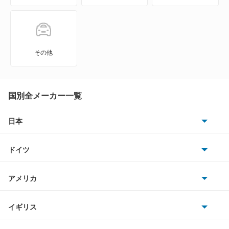
アクア
アバロン
その他
アベンシスセダン
アベンシスワゴン
国別全メーカー一覧
アリオン
日本
トヨタ
アリスト
ドイツ
日産
アルテッツァ
AMG
アメリカ
ホンダ
アルテッツァジータ
BMW
キャデラック
イギリス
三菱
アルファード
BMWアルピナ
クライスラー
TVR