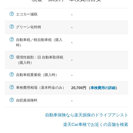
一般的な車体のサイズの目安
エコカー減税
-
軽自動車
グリーン化特例
-
N-BOX、ワゴンR、タント、アル
ト など
自動車税／軽自動車税（購入
-
時）
環境性能割：旧 自動車取得税
-
（購入時）
中型車
ノア、セレナ、プリウス、カロー
自動車税重量税（購入時）
-
ラ、ステップワゴン など
車検費用相場（基本料金のみ）
20,700円 （
車検費用の詳細
）
自賠責保険料
-
大型車
自動車保険なら楽天損保のドライブアシスト
クラウン、アルファード、フォレ
スター、ハイエースワゴン、デリ
楽天Car車検でお近くの店舗を検索
カD:5 など