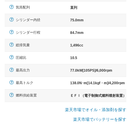
気筒配列
直列
シリンダー内径
75.0mm
シリンダー行程
84.7mm
総排気量
1,496cc
圧縮比
10.5
最高出力
77.0kW[105PS]/6,000rpm
最高トルク
138.0N･m[14.1kgf・m]/4,200rpm
燃料供給装置
ＥＦＩ（電子制御式燃料噴射装置）
楽天市場でオイル・添加剤を探す
楽天市場でバッテリーを探す