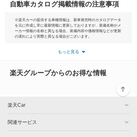
自動車カタログ掲載情報の注意事項
ミニ
カムリ ハイブリッド
モーク
※楽天カーの提供する車種情報は、新車発売時のカタログデータ
を元に作成し常に最新情報に更新しておりますが、装備名称がメ
カムリグラシア
ーカー情報の名称と異なる場合、装備内容や価格情報などが更新
もっと見る
の遅れにより実際と異なる場合がございます。
カムロード
※最新情報につきましては、各メーカーの情報をご確認くださ
い。
もっと見る
※また安全装備につきましては同名称の装備であっても動作範囲
カリーナ
や性能に違いがございますので、詳細情報は各メーカーの情報を
ご確認ください。
カリーナED
楽天グループからのお得な情報
カリーナサーフ
カリーナバン
楽天Car
カルディナ
関連サービス
TOP
よくある質問
カルディナバン
キャンペーン一覧