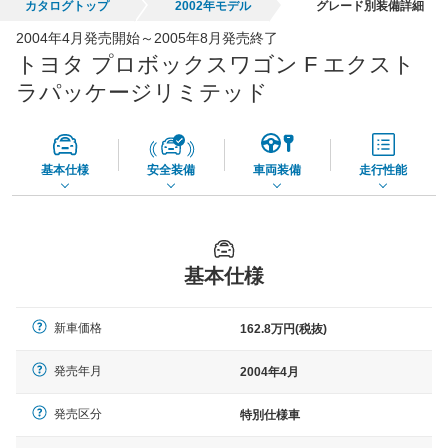
カタログトップ
2002年モデル
グレード別装備詳細
全国平均の車検価格 *
楽天Car車検で
2004年4月発売開始～2005年8月発売終了
65,050
店舗を検索
円
トヨタ プロボックスワゴン F エクスト
*当該価格は車種別の価格となります。
ラパッケージリミテッド
基本仕様
安全装備
車両装備
走行性能
基本仕様
新車価格
162.8万円(税抜)
発売年月
2004年4月
発売区分
特別仕様車