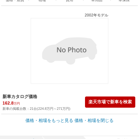
2002年モデル
新車カタログ価格
楽天市場で新車を検索
162.8
万円
新車の掲載台数：
21
台(
224.8
万円
～
271
万円
)
車買取価格 *
価格・相場をもっと見る
価格・相場を閉じる
車買取相場
0.2
～
98.1
万円
万円
シミュレーション
2007年式/20万km
～
2011年式/5千km