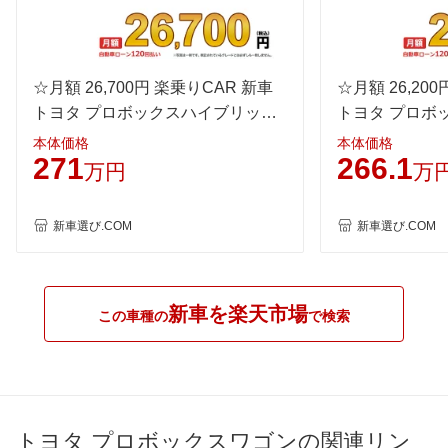
JC08
-
-
-
1015
16.4km/L
14km/L
16.4km/
60km定地
☆月額 26,700円 楽乗りCAR 新車
-
-
☆月額 26,20
-
トヨタ プロボックスハイブリッド
トヨタ プロボ
装備詳細を見る
装備詳細を見る
装備
装備オプション
2WD 1500 HYBRID F
2WD 1500 HY
本体価格
本体価格
271
266.1
万円
万
新車選び.COM
新車選び.COM
新車を楽天市場
この車種の
で検索
トヨタ プロボックスワゴンの関連リン