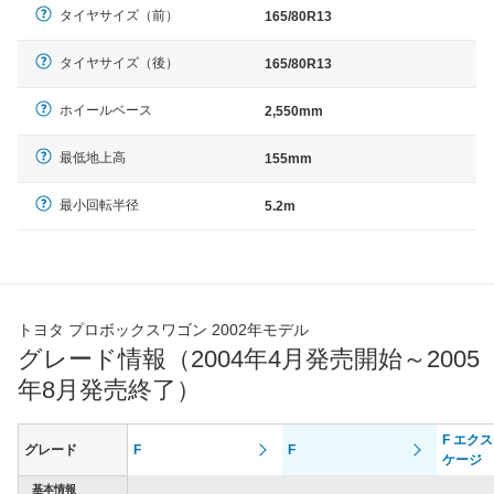
タイヤサイズ（前）
165/80R13
タイヤサイズ（後）
165/80R13
ホイールベース
2,550mm
最低地上高
155mm
最小回転半径
5.2m
トヨタ プロボックスワゴン 2002年モデル
グレード情報（2004年4月発売開始～2005
年8月発売終了）
F エク
グレード
F
F
ケージ
基本情報