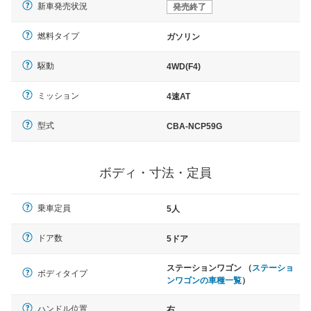
新車発売状況
発売終了
燃料タイプ
ガソリン
駆動
4WD(F4)
ミッション
4速AT
型式
CBA-NCP59G
ボディ・寸法・定員
乗車定員
5人
ドア数
5ドア
ステーションワゴン （
ステーショ
ボディタイプ
ンワゴンの車種一覧
）
ハンドル位置
右