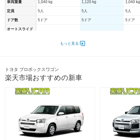
車両重量
1,040 kg
1,120 kg
1,040 kg
定員
5人
5人
5人
ドア数
5ドア
5ドア
5ドア
オートスライド
-
-
-
ドア
エンジン
もっと見る
最高出力
80.00 [109]/ 6,000
77.00 [105]/ 6,000
80.00 [1
最高トルク
141 [14.4]/ 4,200
138 [14.1]/ 4,200
141 [14.
トヨタ プロボックスワゴン
過給機
-
-
-
楽天市場おすすめの新車
タイヤ
前輪サイズ
165/80R13
165/80R13
165/80
後輪サイズ
165/80R13
165/80R13
165/80
燃費
WLTC
-
-
-
WLTC/市街地
-
-
-
WLTC/郊外
-
-
-
WLTC/高速道路
-
-
-