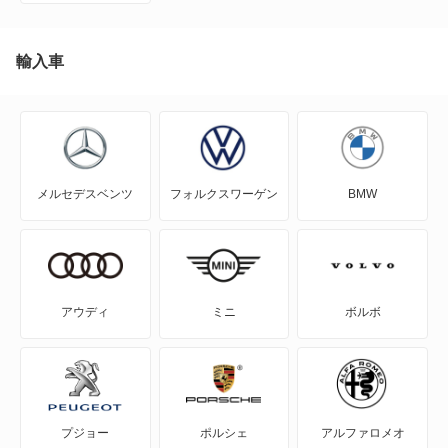
MR-S
MR2
輸入車
RAV4
RAV4 PHV
メルセデスベンツ
フォルクスワーゲン
BMW
RAV4 ハイブリッド
SAI
WILL-VI
アウディ
ミニ
ボルボ
WILL-VS
WILL-サイファ
プジョー
ポルシェ
アルファロメオ
アイシス