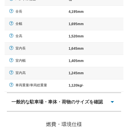
全長
4,195mm
全幅
1,695mm
全高
1,520mm
室内長
1,645mm
室内幅
1,405mm
室内高
1,245mm
車両重量/車両総重量
1,120kg/-
一般的な駐車場・車体・荷物のサイズを確認
一般的に塗料などによる駐車場ライン施工の際には、1台
当たりのスペースと駐車に必要な車路幅が、幅 2,500mm
燃費・環境仕様
× 長さ 5,000mm 車路幅 5,000mmというサイズが標準値