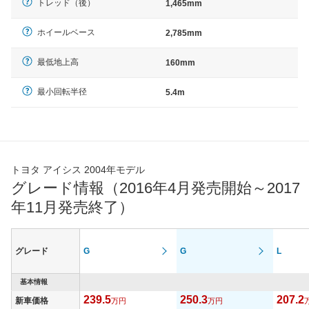
トレッド（後）
1,465mm
ホイールベース
2,785mm
最低地上高
160mm
最小回転半径
5.4m
トヨタ アイシス 2004年モデル
グレード情報（2016年4月発売開始～2017
年11月発売終了）
グレード
G
G
L
基本情報
239.5
250.3
207.2
新車価格
万円
万円