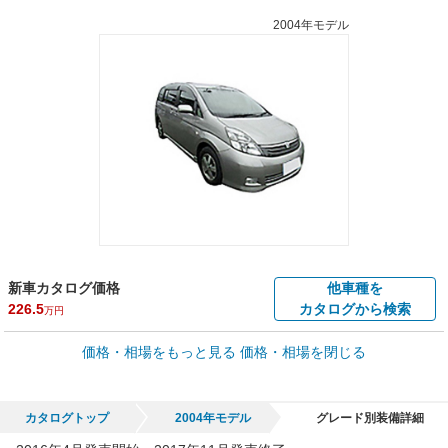
2004年モデル
新車カタログ価格
他車種を
226.5
カタログから検索
万円
車買取価格 *
価格・相場をもっと見る
価格・相場を閉じる
車買取相場
0.2
～
130.9
万円
万円
シミュレーション
2006年式/20万km
～
2017年式/5千km
カタログトップ
2004年モデル
グレード別装備詳細
全国平均の車検価格 *
楽天Car車検で