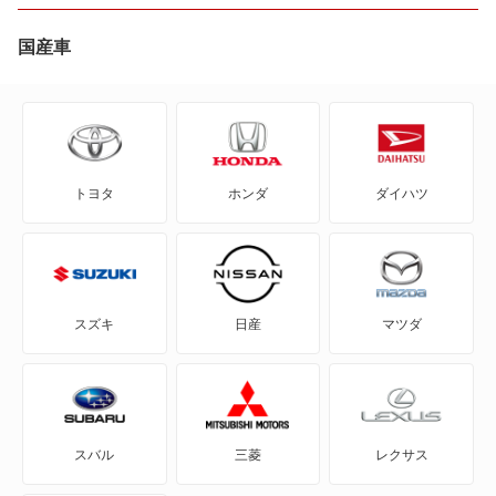
bZ4X ツーリング
国産車
C+pod
C-HR
トヨタ
ホンダ
ダイハツ
eQ
FJ クルーザー
GR86
スズキ
日産
マツダ
GRカローラ
GRヤリス
スバル
三菱
レクサス
iQ