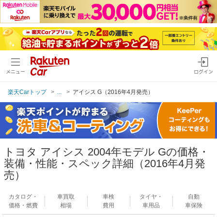
メニュー
ログイン
楽天Carトップ
...
アイシス G（2016年4月発売）
トヨタ アイシス 2004年モデル Gの価格・
装備・性能・スペック詳細（2016年4月発
売）
カタログ・
車買取
車検
タイヤ・
自動
価格・燃費
相場
費用
車用品
車保険