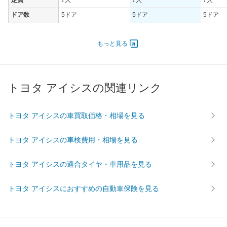
定員
7人
7人
7人
ドア数
5ドア
5ドア
5ドア
オートスライド
あり（片側）
あり（片側）
あり（
ドア
もっと見る
エンジン
最高出力
112.00 [152]/ 6,000
96.00 [131]/ 6,000
105.00 [
最高トルク
193 [19.7]/ 3,500
161 [16.4]/ 3,500
173 [17.
トヨタ アイシスの関連リンク
過給機
-
-
-
タイヤ
トヨタ アイシスの車買取価格・相場を見る
前輪サイズ
195/65R15
195/65R15
195/65
後輪サイズ
195/65R15
195/65R15
195/65
トヨタ アイシスの車検費用・相場を見る
燃費
トヨタ アイシスの適合タイヤ・車用品を見る
WLTC
-
-
-
WLTC/市街地
-
-
-
トヨタ アイシスにおすすめの自動車保険を見る
WLTC/郊外
-
-
-
WLTC/高速道路
-
-
-
JC08
14.4km/L
13.6km/L
15.4km/