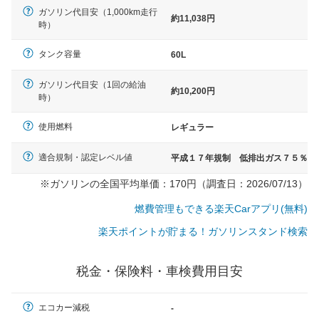
ガソリン代目安（1,000km走行
約11,038円
時）
タンク容量
60L
ガソリン代目安（1回の給油
約10,200円
時）
使用燃料
レギュラー
適合規制・認定レベル値
平成１７年規制 低排出ガス７５％
※ガソリンの全国平均単価：170円（調査日：2026/07/13）
燃費管理もできる楽天Carアプリ(無料)
楽天ポイントが貯まる！ガソリンスタンド検索
税金・保険料・車検費用目安
一般的な車体のサイズの目安
エコカー減税
-