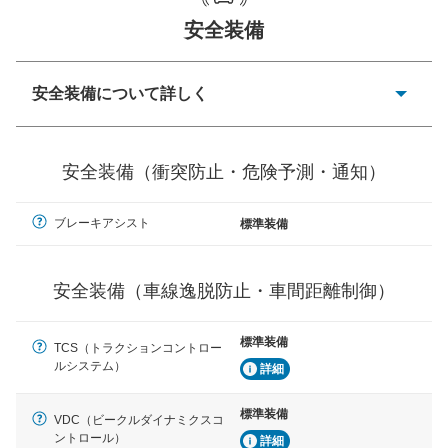
安全装備
一般的な荷物のサイズの目安
安全装備について詳しく
衝突防止
前走車や歩行者との衝突を回避するプリクラッシュブレ
安全装備（衝突防止・危険予測・通知）
ーキアシスト、ABSなどが装備されています。
危険予測・通知
ブレーキアシスト
標準装備
見えにくい場所に潜む危険を予測・通知するためのシス
テムなどが装備されています。
安全装備（車線逸脱防止・車間距離制御）
車線逸脱防止
車線のはみだしやふらつきを防止するためにレーンキー
プアシストなどが装備されています
標準装備
TCS（トラクションコントロー
ルシステム）
詳細
車間距離制御
安全な車間距離を保ちながら前車を追従するアダプティ
ブ・クルーズ・コントロールなどが装備されています。
標準装備
VDC（ビークルダイナミクスコ
ントロール）
詳細
運転・駐車支援