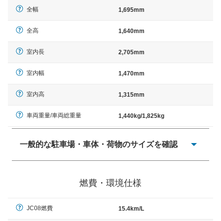
全幅
1,695mm
全高
1,640mm
室内長
2,705mm
室内幅
1,470mm
室内高
1,315mm
車両重量/車両総重量
1,440kg/1,825kg
一般的な駐車場・車体・荷物のサイズを確認
一般的に塗料などによる駐車場ライン施工の際には、1台
当たりのスペースと駐車に必要な車路幅が、幅 2,500mm
燃費・環境仕様
× 長さ 5,000mm 車路幅 5,000mmというサイズが標準値
（最低値）とされる事が多いようです。
JC08燃費
15.4km/L