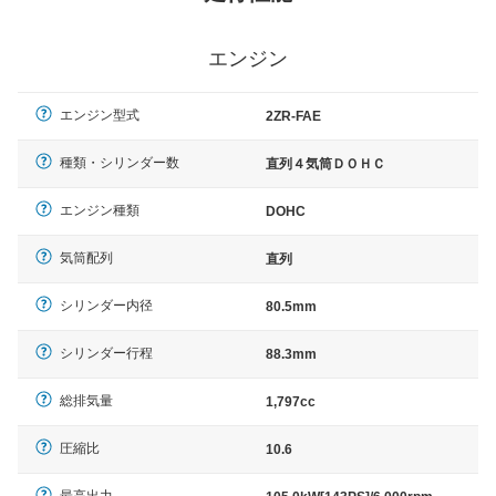
エンジン
エンジン型式
2ZR-FAE
種類・シリンダー数
直列４気筒ＤＯＨＣ
エンジン種類
DOHC
気筒配列
直列
シリンダー内径
80.5mm
シリンダー行程
88.3mm
総排気量
1,797cc
圧縮比
10.6