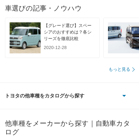
車選びの記事・ノウハウ
1015
-
-
-
60km定地
-
-
-
【グレード選び】スペー
装備詳細を見る
装備詳細を見る
装備
装備オプション
シアのおすすめは？各シ
リーズを徹底比較
2020-12-28
もっと見る
トヨタの他車種をカタログから探す
86
bB
他車種をメーカーから探す｜自動車カタ
ログ
bZ4X