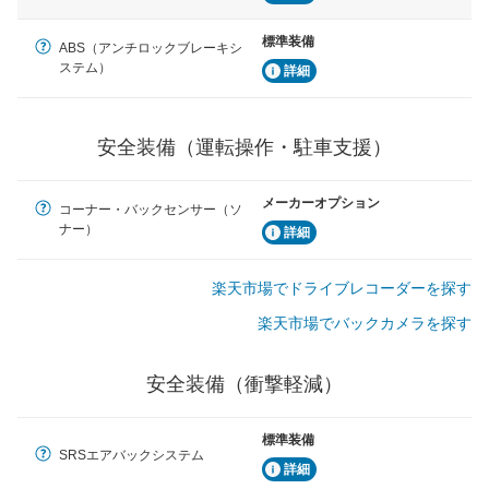
駐車をスムーズに行うためにインテリジェンスパーキン
グ・アシストやサイドブラインドモニターなどが装備さ
標準装備
ABS（アンチロックブレーキシ
れています。
ステム）
詳細
衝撃軽減
万が一車体が衝撃を受けたときに、運転者・同乗者を守
るSRSエアバッグシステム、プリテンショナーシートベ
安全装備（運転操作・駐車支援）
ルトなどが装備されています。
メーカーオプション
コーナー・バックセンサー（ソ
ナー）
詳細
楽天市場でドライブレコーダーを探す
楽天市場でバックカメラを探す
安全装備（衝撃軽減）
標準装備
SRSエアバックシステム
詳細