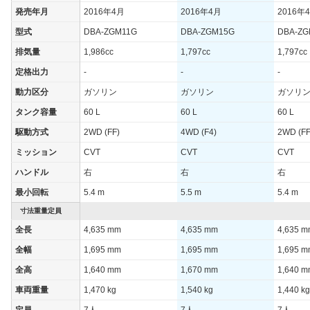
発売年月
2016年4月
2016年4月
2016年
型式
DBA-ZGM11G
DBA-ZGM15G
DBA-ZG
排気量
1,986cc
1,797cc
1,797cc
定格出力
-
-
-
動力区分
ガソリン
ガソリン
ガソリ
タンク容量
60 L
60 L
60 L
駆動方式
2WD (FF)
4WD (F4)
2WD (FF
ミッション
CVT
CVT
CVT
ハンドル
右
右
右
最小回転
5.4 m
5.5 m
5.4 m
寸法重量定員
全長
4,635 mm
4,635 mm
4,635 
全幅
1,695 mm
1,695 mm
1,695 
全高
1,640 mm
1,670 mm
1,640 
車両重量
1,470 kg
1,540 kg
1,440 kg