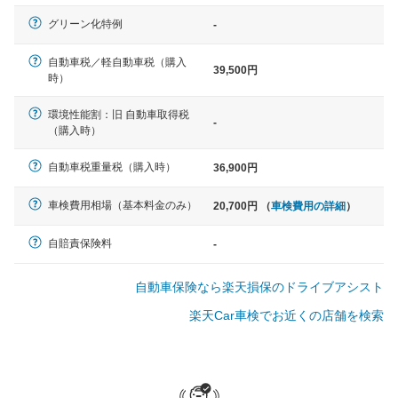
軽自動車
グリーン化特例
-
N-BOX、ワゴンR、タント、アル
ト など
自動車税／軽自動車税（購入
39,500円
時）
環境性能割：旧 自動車取得税
-
（購入時）
中型車
ノア、セレナ、プリウス、カロー
自動車税重量税（購入時）
36,900円
ラ、ステップワゴン など
車検費用相場（基本料金のみ）
20,700円 （
車検費用の詳細
）
自賠責保険料
-
大型車
自動車保険なら楽天損保のドライブアシスト
クラウン、アルファード、フォレ
スター、ハイエースワゴン、デリ
楽天Car車検でお近くの店舗を検索
カD:5 など