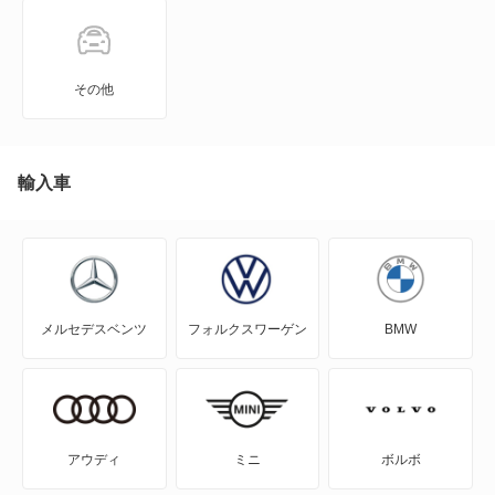
JPN TAXI
MIRAI
その他
MR-S
MR2
輸入車
RAV4
RAV4 PHV
メルセデスベンツ
フォルクスワーゲン
BMW
RAV4 ハイブリッド
SAI
WILL-VI
アウディ
ミニ
ボルボ