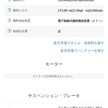
最高出力
105.0kW[143PS]/6,000rpm
最高トルク
173.0N･m[17.6kgf・m]/3,500rpm
燃料供給装置
電子制御式燃料噴射装置（ＥＦＩ）
給油口位置
左
楽天市場でオイル・添加剤を探す
楽天市場でバッテリーを探す
モーター
モーターの詳細情報はありません。
サスペンション・ブレーキ