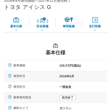
2016年4月発売開始～2017年11月発売終了
65,050
店舗を検索
円
トヨタ アイシス G
*当該価格は車種別の価格となります。
基本仕様
安全装備
車両装備
走行性能
基本仕様
新車価格
226.5万円(税込)
発売年月
2016年4月
発売区分
一部改良
新車発売状況
発売終了
燃料タイプ
ガソリン