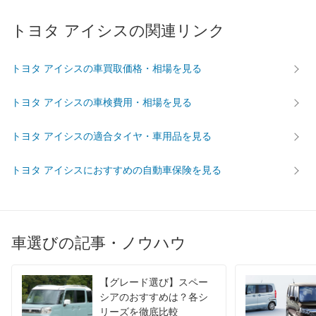
最高トルク
196 [20]/ 4,400
164 [16.7]/ 4,400
176 [17.
トヨタ アイシスの関連リンク
過給機
-
-
-
タイヤ
前輪サイズ
195/65R15
195/65R15
195/65
トヨタ アイシスの車買取価格・相場を見る
後輪サイズ
195/65R15
195/65R15
195/65
トヨタ アイシスの車検費用・相場を見る
燃費
WLTC
-
-
-
トヨタ アイシスの適合タイヤ・車用品を見る
WLTC/市街地
-
-
-
WLTC/郊外
-
-
-
トヨタ アイシスにおすすめの自動車保険を見る
WLTC/高速道路
-
-
-
JC08
-
-
-
1015
15.2km/L
13.6km/L
16.4km/
車選びの記事・ノウハウ
60km定地
-
-
-
装備詳細を見る
装備詳細を見る
装備
装備オプション
【グレード選び】スペー
シアのおすすめは？各シ
リーズを徹底比較