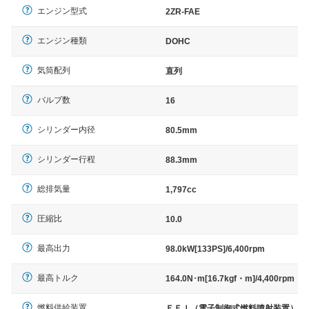
エンジン型式
2ZR-FAE
エンジン種類
DOHC
気筒配列
直列
バルブ数
16
シリンダー内径
80.5mm
シリンダー行程
88.3mm
総排気量
1,797cc
圧縮比
10.0
最高出力
98.0kW[133PS]/6,400rpm
最高トルク
164.0N･m[16.7kgf・m]/4,400rpm
燃料供給装置
ＥＦＩ（電子制御式燃料噴射装置）