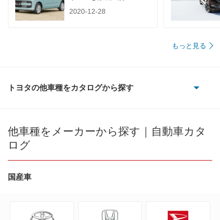
2020-12-28
もっと見る
トヨタの他車種をカタログから探す
86
bB
他車種をメーカーから探す｜自動車カタ
ログ
bZ4X
bZ4X ツーリング
国産車
C+pod
C-HR