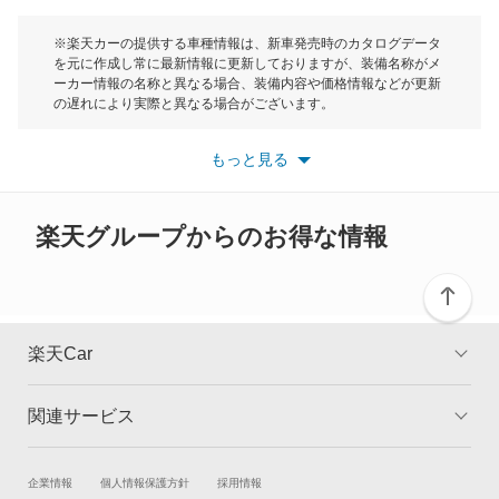
カムリグラシア
モーク
※楽天カーの提供する車種情報は、新車発売時のカタログデータ
を元に作成し常に最新情報に更新しておりますが、装備名称がメ
カムロード
ーカー情報の名称と異なる場合、装備内容や価格情報などが更新
もっと見る
の遅れにより実際と異なる場合がございます。
カリーナ
※最新情報につきましては、各メーカーの情報をご確認くださ
い。
もっと見る
※また安全装備につきましては同名称の装備であっても動作範囲
カリーナED
や性能に違いがございますので、詳細情報は各メーカーの情報を
ご確認ください。
カリーナサーフ
楽天グループからのお得な情報
カリーナバン
カルディナ
楽天Car
カルディナバン
関連サービス
TOP
よくある質問
カレン
キャンペーン一覧
試乗・商談
新車購入
企業情報
個人情報保護方針
採用情報
カローラ