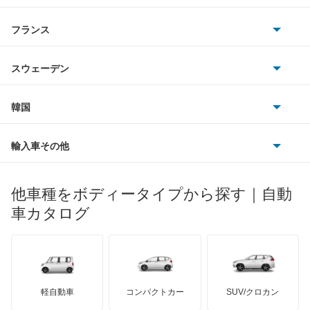
スマート
サターン
アストンマーティン
アルファロメオ
フランス
いすゞ
アレックス
アウディ
シボレー
ジャガー
アウトビアンキ
シトロエン
スバル
アーバンサポーター
スウェーデン
オペル
ビュイック
ダイムラー
フィアット
プジョー
スズキ
サーブ
イスト
フォルクスワーゲン
韓国
フォード
ベントレー
フェラーリ
ルノー
ダイハツ
ボルボ
イプサム
ポルシェ
ヒョンデ
ポンティアック
輸入車その他
ランドローバー
マセラティ
ブガッティ
光岡自動車
ウィッシュ
メルセデス・ベンツ
デーウ
もっと見る
マーキュリー
BYD
ロータス
ランチア
他車種をボディータイプから探す｜自動
日産ディーゼル
もっと見る
ウィンダム
マイバッハ
キア
リンカーン
プロトン
車カタログ
ローバー
ランボルギーニ
日野自動車
エスクァイア
ブラバス
サンヨン
デロリアン
TD
ロールスロイス
デトマソ
三菱ふそう
エスクァイア ハイブリッド
ミニ
ADモータース
サリーン
ドンカーブート
ジネッタ
アバルト
軽自動車
コンパクトカー
SUV/クロカン
UDトラックス
エスティマ
アルテガ
プリムス
バーキン
もっと見る