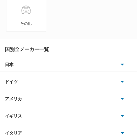
アバロン
アベンシスセダン
その他
アベンシスワゴン
アリオン
国別全メーカー一覧
アリスト
日本
トヨタ
アルテッツァ
ドイツ
日産
アルテッツァジータ
AMG
アメリカ
ホンダ
アルファード
BMW
キャデラック
イギリス
三菱
アルファード PHEV
BMWアルピナ
クライスラー
TVR
イタリア
マツダ
アルファード ハイブリッド