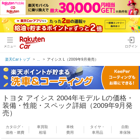
メニュー
ログイン
楽天Carトップ
...
アイシス L（2009年9月発売）
トヨタ アイシス 2004年モデル Lの価格・
装備・性能・スペック詳細（2009年9月発
売）
カタログ・
車買取
車検
タイヤ・
自動
価格・燃費
相場
費用
車用品
車保険