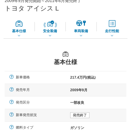
2009年9月発売開始～2011年6月発売終了
65,050
店舗を検索
円
トヨタ アイシス L
*当該価格は車種別の価格となります。
基本仕様
安全装備
車両装備
走行性能
基本仕様
新車価格
217.4万円(税込)
発売年月
2009年9月
発売区分
一部改良
新車発売状況
発売終了
燃料タイプ
ガソリン