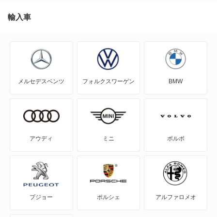
MR2
輸入車
RAV4
RAV4 PHV
メルセデスベンツ
フォルクスワーゲン
BMW
RAV4 ハイブリッド
SAI
WILL-VI
アウディ
ミニ
ボルボ
WILL-VS
WILL-サイファ
プジョー
ポルシェ
アルファロメオ
アクア