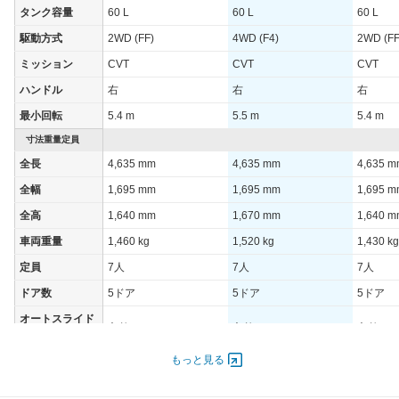
タンク容量
60 L
60 L
60 L
駆動方式
2WD (FF)
4WD (F4)
2WD (FF
ミッション
CVT
CVT
CVT
ハンドル
右
右
右
最小回転
5.4 m
5.5 m
5.4 m
寸法重量定員
全長
4,635 mm
4,635 mm
4,635 
全幅
1,695 mm
1,695 mm
1,695 
全高
1,640 mm
1,670 mm
1,640 
車両重量
1,460 kg
1,520 kg
1,430 kg
定員
7人
7人
7人
ドア数
5ドア
5ドア
5ドア
オートスライド
あり
あり
あり
ドア
エンジン
もっと見る
最高出力
116.00 [158]/ 6,200
98.00 [133]/ 6,400
106.00 [