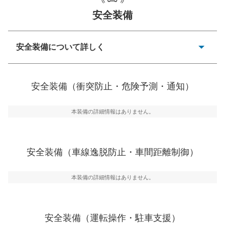
安全装備
一般的な荷物のサイズの目安
安全装備について詳しく
衝突防止
前走車や歩行者との衝突を回避するプリクラッシュブレ
安全装備（衝突防止・危険予測・通知）
ーキアシスト、ABSなどが装備されています。
危険予測・通知
本装備の詳細情報はありません。
見えにくい場所に潜む危険を予測・通知するためのシス
テムなどが装備されています。
車線逸脱防止
安全装備（車線逸脱防止・車間距離制御）
車線のはみだしやふらつきを防止するためにレーンキー
プアシストなどが装備されています
本装備の詳細情報はありません。
車間距離制御
安全な車間距離を保ちながら前車を追従するアダプティ
ブ・クルーズ・コントロールなどが装備されています。
安全装備（運転操作・駐車支援）
運転・駐車支援