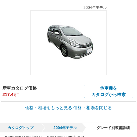
2004年モデル
新車カタログ価格
他車種を
217.4
カタログから検索
万円
車買取価格 *
価格・相場をもっと見る
価格・相場を閉じる
車買取相場
0.2
～
130.9
万円
万円
シミュレーション
2006年式/20万km
～
2017年式/5千km
カタログトップ
2004年モデル
グレード別装備詳細
全国平均の車検価格 *
楽天Car車検で