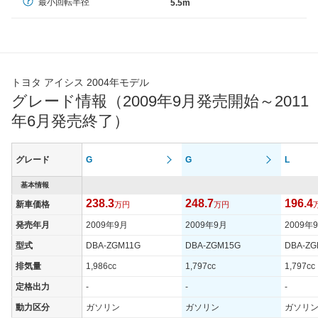
最小回転半径
5.5m
トヨタ アイシス 2004年モデル
グレード情報（2009年9月発売開始～2011
年6月発売終了）
グレード
G
G
L
基本情報
238.3
248.7
196.4
新車価格
万円
万円
発売年月
2009年9月
2009年9月
2009年
型式
DBA-ZGM11G
DBA-ZGM15G
DBA-ZG
排気量
1,986cc
1,797cc
1,797cc
定格出力
-
-
-
動力区分
ガソリン
ガソリン
ガソリ