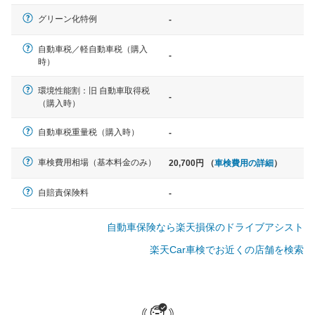
軽自動車
グリーン化特例
-
N-BOX、ワゴンR、タント、アル
ト など
自動車税／軽自動車税（購入
-
時）
環境性能割：旧 自動車取得税
-
（購入時）
中型車
ノア、セレナ、プリウス、カロー
自動車税重量税（購入時）
-
ラ、ステップワゴン など
車検費用相場（基本料金のみ）
20,700円 （
車検費用の詳細
）
自賠責保険料
-
大型車
自動車保険なら楽天損保のドライブアシスト
クラウン、アルファード、フォレ
スター、ハイエースワゴン、デリ
楽天Car車検でお近くの店舗を検索
カD:5 など