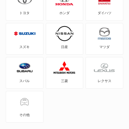
トヨタ
ホンダ
ダイハツ
eQ
FJ クルーザー
GR86
スズキ
日産
マツダ
GRカローラ
GRヤリス
スバル
三菱
レクサス
iQ
JPN TAXI
MIRAI
その他
MR-S