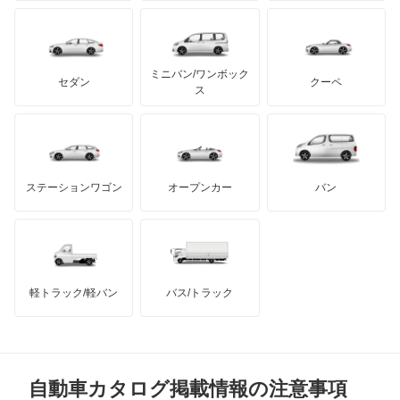
ケータハム
イノチェンティ
レクサス
エスティマ ハイブリッド
テスラ
セアト
もっと見る
カーボディーズ
もっと見る
アキュラ
エスティマエミーナ
ミニバン/ワンボック
ジープ
KTM
セダン
クーペ
モーガン
ス
エスティマルシーダ
もっと見る
ダッジ
アルテガ
バンデンプラス
オリジン
GMC
マクラーレン
もっと見る
ステーションワゴン
オープンカー
バン
オーパ
ハマー
オースチン
オーリス
インフィニティ
モーリス
オーリス ハイブリッド
軽トラック/軽バン
バス/トラック
トライアンフ
もっと見る
カムリ
MG
カムリ ハイブリッド
自動車カタログ掲載情報の注意事項
ミニ