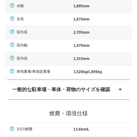
全幅
1,695mm
全高
1,670mm
室内長
2,705mm
室内幅
1,470mm
室内高
1,315mm
車両重量/車両総重量
1,520kg/1,905kg
一般的な駐車場・車体・荷物のサイズを確認
一般的に塗料などによる駐車場ライン施工の際には、1台
当たりのスペースと駐車に必要な車路幅が、幅 2,500mm
燃費・環境仕様
× 長さ 5,000mm 車路幅 5,000mmというサイズが標準値
（最低値）とされる事が多いようです。
1015燃費
13.6km/L