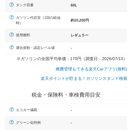
タンク容量
60L
ガソリン代目安（1回の給油
約10,200円
時）
使用燃料
レギュラー
適合規制・認定レベル値
-
※ガソリンの全国平均単価：170円（調査日：2026/07/13）
燃費管理もできる楽天Carアプリ(無料)
楽天ポイントが貯まる！ガソリンスタンド検索
税金・保険料・車検費用目安
エコカー減税
-
一般的な車体のサイズの目安
グリーン化特例
-