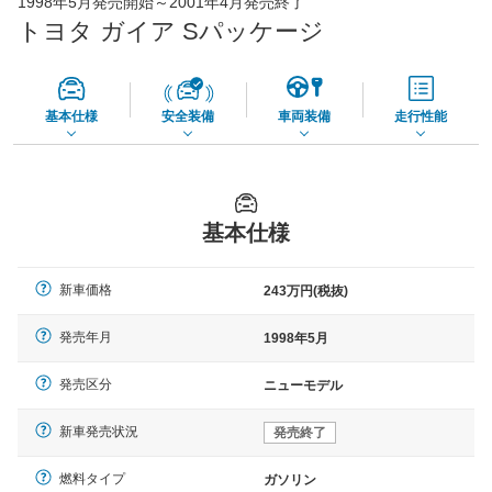
1998年5月発売開始～2001年4月発売終了
65,050
店舗を検索
円
トヨタ ガイア Sパッケージ
*当該価格は車種別の価格となります。
基本仕様
安全装備
車両装備
走行性能
基本仕様
新車価格
243万円(税抜)
発売年月
1998年5月
発売区分
ニューモデル
新車発売状況
発売終了
燃料タイプ
ガソリン