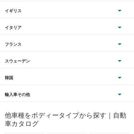
ホンダ
アルテッツァジータ
BMW
キャデラック
イギリス
三菱
アルファード
BMWアルピナ
クライスラー
TVR
イタリア
マツダ
アルファード PHEV
スマート
サターン
アストンマーティン
アルファロメオ
フランス
いすゞ
アルファード ハイブリッド
アウディ
シボレー
ジャガー
アウトビアンキ
シトロエン
スバル
アレックス
スウェーデン
オペル
ビュイック
ダイムラー
フィアット
プジョー
スズキ
サーブ
アーバンサポーター
フォルクスワーゲン
韓国
フォード
ベントレー
フェラーリ
ルノー
ダイハツ
ボルボ
イスト
ポルシェ
ヒョンデ
ポンティアック
輸入車その他
ランドローバー
マセラティ
ブガッティ
光岡自動車
イプサム
メルセデス・ベンツ
デーウ
もっと見る
マーキュリー
BYD
ロータス
ランチア
他車種をボディータイプから探す｜自動
日産ディーゼル
もっと見る
ウィッシュ
マイバッハ
キア
リンカーン
プロトン
車カタログ
ローバー
ランボルギーニ
日野自動車
ウィンダム
ブラバス
サンヨン