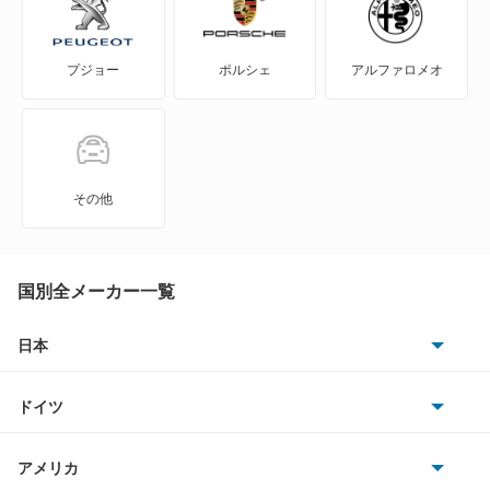
WILL-サイファ
プジョー
ポルシェ
アルファロメオ
アイシス
アクア
アバロン
その他
アベンシスセダン
アベンシスワゴン
国別全メーカー一覧
アリオン
日本
トヨタ
アリスト
ドイツ
日産
アルテッツァ
AMG
アメリカ