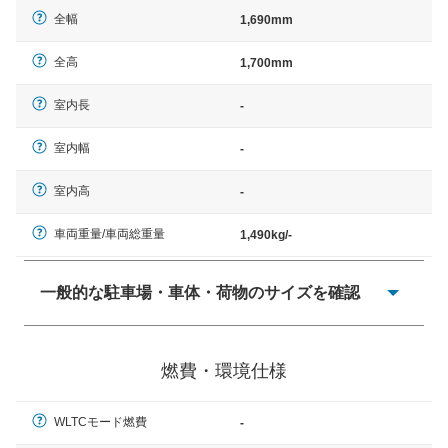
全幅
1,690mm
全高
1,700mm
室内長
-
室内幅
-
室内高
-
車両重量/車両総重量
1,490kg/-
一般的な駐車場・車体・荷物のサイズを確認
一般的に塗料などによる駐車場ライン施工の際には、1台
当たりのスペースと駐車に必要な車路幅が、幅 2,500mm
燃費・環境仕様
× 長さ 5,000mm 車路幅 5,000mmというサイズが標準値
（最低値）とされる事が多いようです。
WLTCモード燃費
-