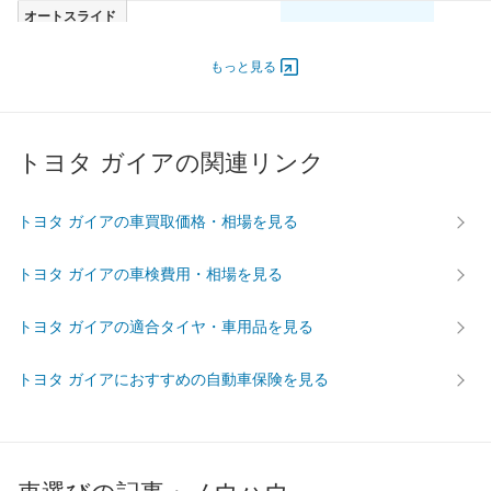
オートスライド
-
-
-
ドア
エンジン
もっと見る
最高出力
69.00 [94]/ 4,000
69.00 [94]/ 4,000
69.00 [9
最高トルク
206 [21]/ 2,200
206 [21]/ 2,200
206 [21]
トヨタ ガイアの関連リンク
過給機
TB
TB
TB
タイヤ
前輪サイズ
195/65R14
195/65R14
195/65
トヨタ ガイアの車買取価格・相場を見る
後輪サイズ
195/65R14
195/65R14
195/65
トヨタ ガイアの車検費用・相場を見る
燃費
WLTC
-
-
-
トヨタ ガイアの適合タイヤ・車用品を見る
WLTC/市街地
-
-
-
WLTC/郊外
-
-
-
トヨタ ガイアにおすすめの自動車保険を見る
WLTC/高速道路
-
-
-
JC08
-
-
-
1015
-
-
-