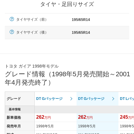
タイヤ・足回りサイズ
タイヤサイズ（前）
195/65R14
タイヤサイズ（後）
195/65R14
トヨタ ガイア 1998年モデル
グレード情報（1998年5月発売開始～2001
年4月発売終了）
グレード
DT Gパッケージ
DT Gパッケージ
DT L
基本情報
262
262
245
新車価格
万円
万円
万
発売年月
1998年5月
1998年5月
1998年