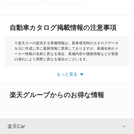
オーリス ハイブリッド
MG
カムリ
自動車カタログ掲載情報の注意事項
ミニ
カムリ ハイブリッド
モーク
※楽天カーの提供する車種情報は、新車発売時のカタログデータ
を元に作成し常に最新情報に更新しておりますが、装備名称がメ
カムリグラシア
ーカー情報の名称と異なる場合、装備内容や価格情報などが更新
もっと見る
の遅れにより実際と異なる場合がございます。
カムロード
※最新情報につきましては、各メーカーの情報をご確認くださ
い。
もっと見る
※また安全装備につきましては同名称の装備であっても動作範囲
カリーナ
や性能に違いがございますので、詳細情報は各メーカーの情報を
ご確認ください。
カリーナED
楽天グループからのお得な情報
カリーナサーフ
カリーナバン
楽天Car