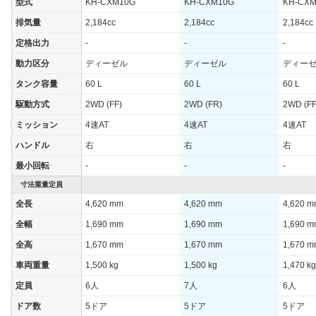
型式
KH-CXM10G
KH-CXM10G
KH-CX
排気量
2,184cc
2,184cc
2,184cc
定格出力
-
-
-
動力区分
ディーゼル
ディーゼル
ディー
タンク容量
60 L
60 L
60 L
駆動方式
2WD (FF)
2WD (FR)
2WD (FF
ミッション
4速AT
4速AT
4速AT
ハンドル
右
右
右
最小回転
-
-
-
寸法重量定員
全長
4,620 mm
4,620 mm
4,620 
全幅
1,690 mm
1,690 mm
1,690 
全高
1,670 mm
1,670 mm
1,670 
車両重量
1,500 kg
1,500 kg
1,470 kg
定員
6人
7人
6人
ドア数
5ドア
5ドア
5ドア