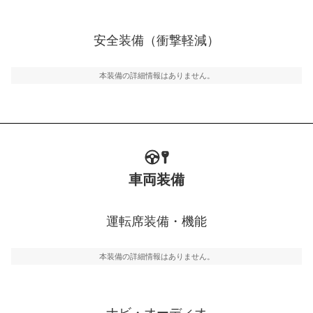
衝撃軽減
万が一車体が衝撃を受けたときに、運転者・同乗者を守
安全装備（衝撃軽減）
るSRSエアバッグシステム、プリテンショナーシートベ
ルトなどが装備されています。
本装備の詳細情報はありません。
車両装備
運転席装備・機能
本装備の詳細情報はありません。
ナビ・オーディオ