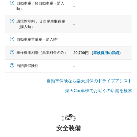
自動車税／軽自動車税（購入
-
軽自動車
時）
N-BOX、ワゴンR、タント、アル
ト など
環境性能割：旧 自動車取得税
-
（購入時）
自動車税重量税（購入時）
-
中型車
車検費用相場（基本料金のみ）
20,700円 （
車検費用の詳細
）
ノア、セレナ、プリウス、カロー
ラ、ステップワゴン など
自賠責保険料
-
自動車保険なら楽天損保のドライブアシスト
楽天Car車検でお近くの店舗を検索
大型車
クラウン、アルファード、フォレ
スター、ハイエースワゴン、デリ
カD:5 など
安全装備