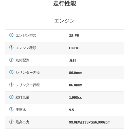
走行性能
エンジン
エンジン型式
3S-FE
エンジン種類
DOHC
気筒配列
直列
シリンダー内径
86.0mm
シリンダー行程
86.0mm
総排気量
1,998cc
圧縮比
9.5
最高出力
99.0kW[135PS]/6,000rpm