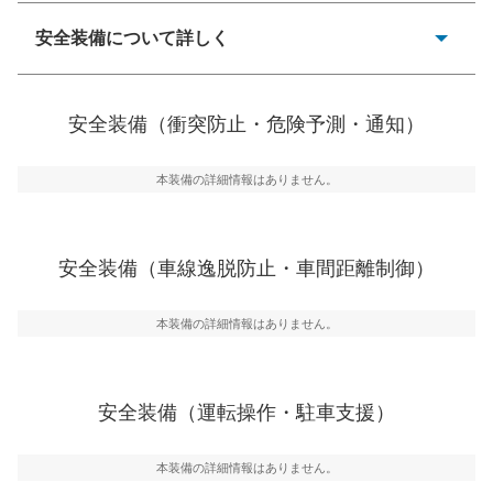
安全装備について詳しく
一般的な荷物のサイズの目安
衝突防止
前走車や歩行者との衝突を回避するプリクラッシュブレ
安全装備（衝突防止・危険予測・通知）
ーキアシスト、ABSなどが装備されています。
危険予測・通知
本装備の詳細情報はありません。
見えにくい場所に潜む危険を予測・通知するためのシス
テムなどが装備されています。
車線逸脱防止
安全装備（車線逸脱防止・車間距離制御）
車線のはみだしやふらつきを防止するためにレーンキー
プアシストなどが装備されています
本装備の詳細情報はありません。
車間距離制御
安全な車間距離を保ちながら前車を追従するアダプティ
ブ・クルーズ・コントロールなどが装備されています。
安全装備（運転操作・駐車支援）
運転・駐車支援
駐車をスムーズに行うためにインテリジェンスパーキン
グ・アシストやサイドブラインドモニターなどが装備さ
本装備の詳細情報はありません。
れています。