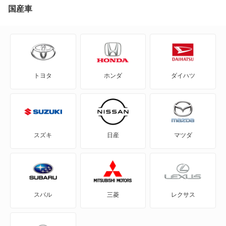
bZ4X ツーリング
国産車
C+pod
C-HR
トヨタ
ホンダ
ダイハツ
eQ
FJ クルーザー
GR86
スズキ
日産
マツダ
GRカローラ
GRヤリス
スバル
三菱
レクサス
iQ
JPN TAXI