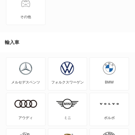
MIRAI
その他
MR-S
MR2
輸入車
RAV4
RAV4 PHV
メルセデスベンツ
フォルクスワーゲン
BMW
RAV4 ハイブリッド
SAI
WILL-VI
アウディ
ミニ
ボルボ
WILL-VS