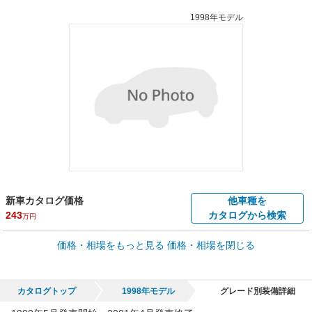
1998年モデル
新車カタログ価格
他車種を
243
カタログから検索
万円
車買取価格 *
価格・相場をもっと見る
価格・相場を閉じる
車買取相場
0.3
～
118.6
万円
万円
シミュレーション
2003年式/20万km
～
1999年式/5千km
カタログトップ
1998年モデル
グレード別装備詳細
全国平均の車検価格 *
楽天Car車検で