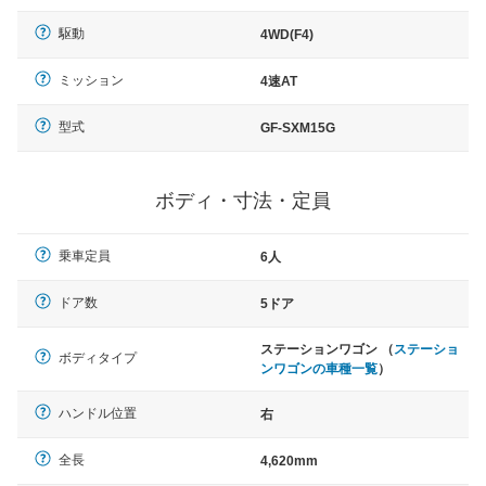
駆動
4WD(F4)
ミッション
4速AT
型式
GF-SXM15G
ボディ・寸法・定員
乗車定員
6人
ドア数
5ドア
ステーションワゴン （
ステーショ
ボディタイプ
ンワゴンの車種一覧
）
ハンドル位置
右
全長
4,620mm