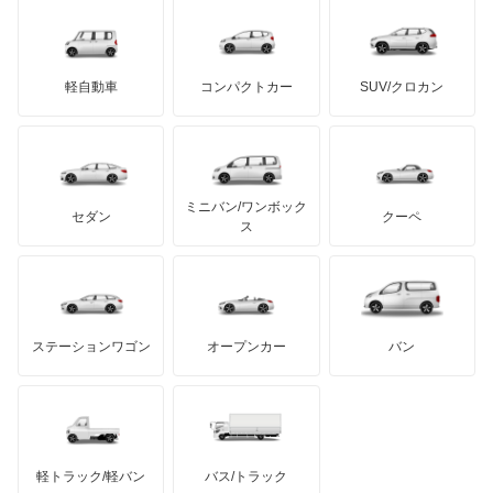
デロリアン
TD
ロールスロイス
デトマソ
三菱ふそう
エスクァイア
ミニ
ADモータース
サリーン
ドンカーブート
ジネッタ
アバルト
軽自動車
コンパクトカー
SUV/クロカン
UDトラックス
エスクァイア ハイブリッド
アルテガ
プリムス
バーキン
もっと見る
ケータハム
イノチェンティ
レクサス
エスティマ
テスラ
セアト
もっと見る
カーボディーズ
もっと見る
アキュラ
エスティマ ハイブリッド
ミニバン/ワンボック
ジープ
KTM
セダン
クーペ
モーガン
ス
エスティマエミーナ
もっと見る
ダッジ
アルテガ
バンデンプラス
エスティマルシーダ
GMC
マクラーレン
もっと見る
ステーションワゴン
オープンカー
バン
オリジン
ハマー
オースチン
オーパ
インフィニティ
モーリス
オーリス
軽トラック/軽バン
バス/トラック
トライアンフ
もっと見る