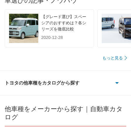
車選びの記事・ノウハウ
60km定地
-
-
-
装備詳細を見る
装備詳細を見る
装備
装備オプション
【グレード選び】スペー
シアのおすすめは？各シ
リーズを徹底比較
2020-12-28
もっと見る
トヨタの他車種をカタログから探す
86
bB
他車種をメーカーから探す｜自動車カタ
ログ
bZ4X