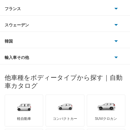
アストンマーティン
アルファロメオ
フランス
いすゞ
アルファード ハイブリッド
アウディ
シボレー
ジャガー
アウトビアンキ
シトロエン
スバル
アレックス
スウェーデン
オペル
ビュイック
ダイムラー
フィアット
プジョー
スズキ
サーブ
アーバンサポーター
フォルクスワーゲン
韓国
フォード
ベントレー
フェラーリ
ルノー
ダイハツ
ボルボ
イスト
ポルシェ
ヒョンデ
ポンティアック
輸入車その他
ランドローバー
マセラティ
ブガッティ
光岡自動車
イプサム
メルセデス・ベンツ
デーウ
もっと見る
マーキュリー
BYD
ロータス
ランチア
他車種をボディータイプから探す｜自動
日産ディーゼル
もっと見る
ウィッシュ
マイバッハ
キア
リンカーン
プロトン
車カタログ
ローバー
ランボルギーニ
日野自動車
ウィンダム
ブラバス
サンヨン
デロリアン
TD
ロールスロイス
デトマソ
三菱ふそう
エスクァイア
ミニ
ADモータース
サリーン
ドンカーブート
ジネッタ
アバルト
軽自動車
コンパクトカー
SUV/クロカン
UDトラックス
エスクァイア ハイブリッド
アルテガ
プリムス
バーキン
もっと見る
ケータハム
イノチェンティ