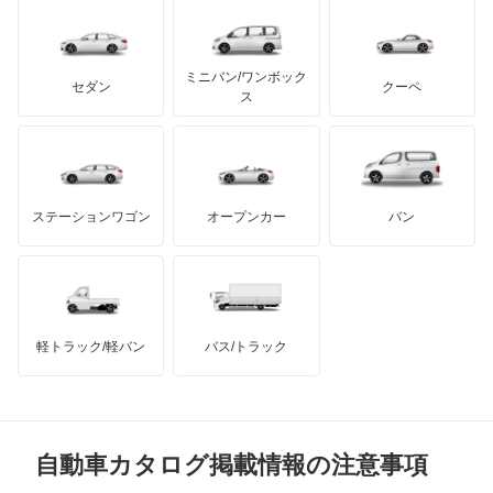
レクサス
エスティマ ハイブリッド
テスラ
セアト
もっと見る
カーボディーズ
もっと見る
アキュラ
エスティマエミーナ
ミニバン/ワンボック
ジープ
KTM
セダン
クーペ
モーガン
ス
エスティマルシーダ
もっと見る
ダッジ
アルテガ
バンデンプラス
オリジン
GMC
マクラーレン
もっと見る
ステーションワゴン
オープンカー
バン
オーパ
ハマー
オースチン
オーリス
インフィニティ
モーリス
オーリス ハイブリッド
軽トラック/軽バン
バス/トラック
トライアンフ
もっと見る
カムリ
MG
カムリ ハイブリッド
自動車カタログ掲載情報の注意事項
ミニ