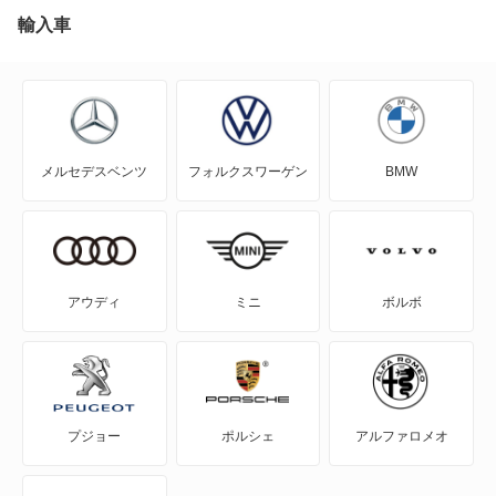
MR2
輸入車
ツーリングハイエース
RAV4
ノア
RAV4 PHV
ノア ハイブリッド
メルセデスベンツ
フォルクスワーゲン
BMW
RAV4 ハイブリッド
ハイエースレジアスワゴン
SAI
ハイエースワゴン
WILL-VI
パッソ セッテ
アウディ
ミニ
ボルボ
WILL-VS
マークX ジオ
WILL-サイファ
ライトエース ノア
プジョー
ポルシェ
アルファロメオ
アイシス
ライトエースワゴン