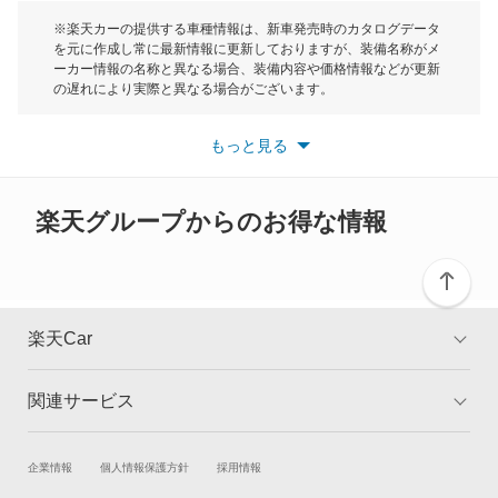
カムリグラシア
モーク
※楽天カーの提供する車種情報は、新車発売時のカタログデータ
を元に作成し常に最新情報に更新しておりますが、装備名称がメ
カムロード
ーカー情報の名称と異なる場合、装備内容や価格情報などが更新
もっと見る
の遅れにより実際と異なる場合がございます。
カリーナ
※最新情報につきましては、各メーカーの情報をご確認くださ
い。
もっと見る
※また安全装備につきましては同名称の装備であっても動作範囲
カリーナED
や性能に違いがございますので、詳細情報は各メーカーの情報を
ご確認ください。
カリーナサーフ
楽天グループからのお得な情報
カリーナバン
カルディナ
楽天Car
カルディナバン
関連サービス
TOP
よくある質問
カレン
キャンペーン一覧
試乗・商談
新車購入
企業情報
個人情報保護方針
採用情報
カローラ