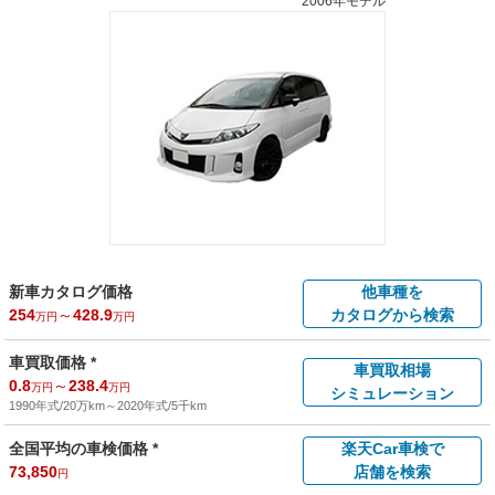
2006年モデル
新車カタログ価格
他車種を
254
～
428.9
カタログから検索
万円
万円
車買取価格 *
車買取相場
0.8
～
238.4
万円
万円
シミュレーション
1990年式/20万km
～
2020年式/5千km
全国平均の車検価格 *
楽天Car車検で
73,850
店舗を検索
円