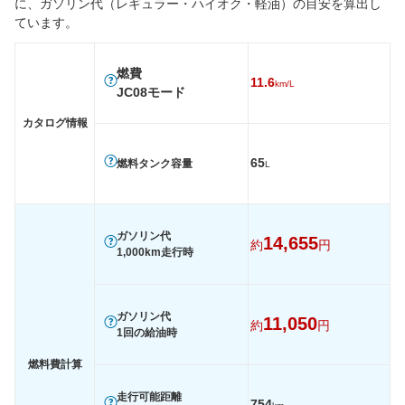
に、ガソリン代（レギュラー・ハイオク・軽油）の目安を算出し
後輪サイズ
225/50R18 95V
225/50R18 95V
225/50R
ています。
燃費
WLTC
-
-
-
燃費
11.6
km/L
WLTC/市街地
-
-
-
JC08モード
WLTC/郊外
-
-
-
カタログ情報
WLTC/高速道路
-
-
-
65
燃料タンク容量
L
JC08
11.6km/L
11.4km/L
11.2km/
1015
-
-
-
60km定地
-
-
-
ガソリン代
14,655
約
円
1,000km走行時
装備詳細を見る
装備詳細を見る
装備
装備オプション
ガソリン代
11,050
約
円
1回の給油時
燃料費計算
走行可能距離
754