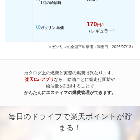
km
1回の給油時
170
円/L
ガソリン 単価
（レギュラー）
※ガソリンの全国平均単価（調査日：2026/07/13）
カタログ上の燃費と実際の燃費は異なります。
楽天Carアプリ
なら、給油ごとに総走行距離や
給油量を記録することで
かんたんにエスティマの燃費管理ができます。
毎日のドライブで楽天ポイントが貯
まる！