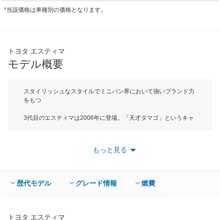
*当該価格は車種別の価格となります。
トヨタ エスティマ
モデル概要
スタイリッシュなスタイルでミニバン界において強いブランド力
をもつ
3代目のエスティマは2006年に登場。「天才タマゴ」というキャ
ッチフレーズだった初代のDNAを引き継ぎつつ、先進的なワンモ
ーションフォルムへと進化を遂げスタイリッシュミニバンという
ジャンルを開拓した。エンジンをミッドシップにレイアウトする
もっと見る
など、初代はユニークなメカニズムを持っていたが、2代目以降
は機構的にはオーソドックスな成り立ちである。ただ、このサイ
ズでスタイリッシュなスタイルを持つ直接的なライバルが少ない
こともあり、強力なブランド力を維持している。ボディサイズは
歴代モデル
グレード情報
燃費
スタンダード系が全長4795mm、全幅が1800mm。エアロパーツ
を装着した主力グレードのアエラスが全長4815mm、全幅
1820mmでいずれもDセグメントに属する。7人乗りと8人乗りが
あり、7人乗りには800mmのロングスライドが可能なセカンドシ
トヨタ エスティマ