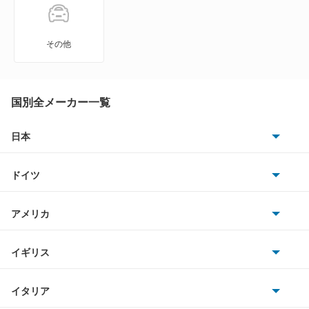
アクア
ラクティス
アバロン
ルーミー
その他
アベンシスセダン
レジアス
アベンシスワゴン
国別全メーカー一覧
ヴェルファイア
アリオン
日本
ヴェルファイア PHEV
トヨタ
アリスト
ヴェルファイア ハイブリッド
ドイツ
日産
アルテッツァ
AMG
ヴォクシー
アメリカ
ホンダ
アルテッツァジータ
BMW
ヴォクシー ハイブリッド
キャデラック
イギリス
三菱
アルファード
BMWアルピナ
クライスラー
もっと見る
TVR
イタリア
マツダ
アルファード PHEV
スマート
サターン