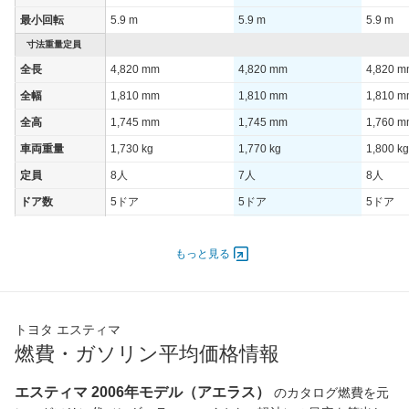
最小回転
5.9 m
5.9 m
5.9 m
寸法重量定員
全長
4,820 mm
4,820 mm
4,820 
全幅
1,810 mm
1,810 mm
1,810 
全高
1,745 mm
1,745 mm
1,760 
車両重量
1,730 kg
1,770 kg
1,800 kg
定員
8人
7人
8人
ドア数
5ドア
5ドア
5ドア
オートスライド
あり（両側）
あり（両側）
あり（
ドア
もっと見る
エンジン
最高出力
125.00 [170]/ 6,000
125.00 [170]/ 6,000
125.00 [
最高トルク
224 [22.8]/ 4,000
224 [22.8]/ 4,000
224 [22.
トヨタ エスティマ
過給機
-
-
-
燃費・ガソリン平均価格情報
タイヤ
エスティマ 2006年モデル（アエラス）
のカタログ燃費を元
前輪サイズ
225/50R18 95V
225/50R18 95V
225/50R