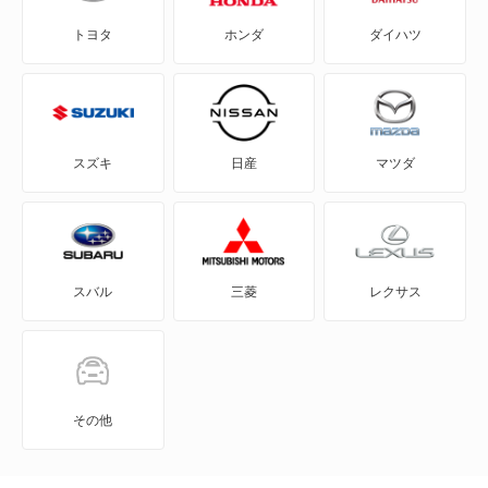
トヨタ
ホンダ
ダイハツ
eQ
エスティマエミーナ
FJ クルーザー
エスティマルシーダ
GR86
グランエース
スズキ
日産
マツダ
GRカローラ
グランドハイエース
GRヤリス
グランビア
スバル
三菱
レクサス
iQ
スパーキー
JPN TAXI
タウンエース ノア
MIRAI
タウンエースワゴン
その他
MR-S
タンク