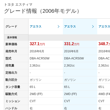
トヨタ エスティマ
グレード情報（2006年モデル）
グレード
アエラス
アエラス
アエラ
基本情報
327.1
331.2
348.7
新車価格
万円
万円
発売年月
2016年6月
2016年6月
2016年
型式
DBA-ACR50W
DBA-ACR50W
DBA-A
排気量
2,362cc
2,362cc
2,362cc
定格出力
-
-
-
動力区分
ガソリン
ガソリン
ガソリ
タンク容量
65 L
65 L
65 L
駆動方式
2WD (FF)
2WD (FF)
4WD (F4
ミッション
CVT
CVT
CVT
ハンドル
右
右
右