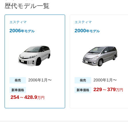
ートと、シート一体型オットマンを採用、サードシートを畳めば
歴代モデル一覧
ゆったりと足をのばせるスーパーリラックススペースが出現す
る。エンジンは3.5LV6と2.4L直4の2種類で3.5Lは6速AT、2.4Lは
CVTが組み合わせられる。JC08モード燃費は2.4L車が
エスティマ
エスティマ
11.4km/L、3.5L車が9.7m/Lを実現している。スタンダード系とエ
アロパーツを装着したアエラスの2モデル体系があり、全7グレー
2006
2000
年モデル
年モデル
ドが設定されるが、2.4Lアエラスが断トツの人気。2011年新車販
売ランキング19位。
2006年1月〜
2000年1月〜
発売
発売
229
～
379
万円
新車価格
新車価格
254
～
428.9
万円