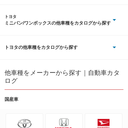
トヨタ
ミニバン/ワンボックスの他車種をカタログから探す
アイシス
アルファード
トヨタの他車種をカタログから探す
86
アルファード PHEV
bB
他車種をメーカーから探す｜自動車カタ
アルファード ハイブリッド
ログ
bZ4X
ウィッシュ
bZ4X ツーリング
国産車
エスクァイア
C+pod
エスクァイア ハイブリッド
C-HR
エスティマ ハイブリッド