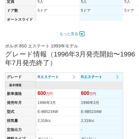
定員
5人
5人
5人
ドア数
5ドア
5ドア
5ドア
オートスライド
-
-
-
ドア
エンジン
もっと見る
最高出力
125.00 [170]/ 6,100
103.00 [140]/ 5,400
142.00 [
ボルボ 850 エステート 1993年モデル
最高トルク
219.7 [22.4]/ 4,700
205.9 [21]/ 3,600
219.7 [2
グレード情報（1996年3月発売開始〜1996
過給機
-
-
TB
年7月発売終了）
タイヤ
タイヤサイズ
グレード
Rエステート
Rエステート
195/60R15
195/60R15
205/50
(前)
基本情報
タイヤサイズ
600
600
新車価格
195/60R15
万円
195/60R15
万円
205/50
(後)
発売年月
1996年3月
1996年3月
燃費
型式
E-8B5234W
E-8B5234W
WLTCモード
-
-
-
排気量
2,318cc
2,318cc
WLTCモード(市
-
-
-
街地)
定格出力
-
-
WLTCモード(郊
燃料タイプ
ガソリン
ガソリン