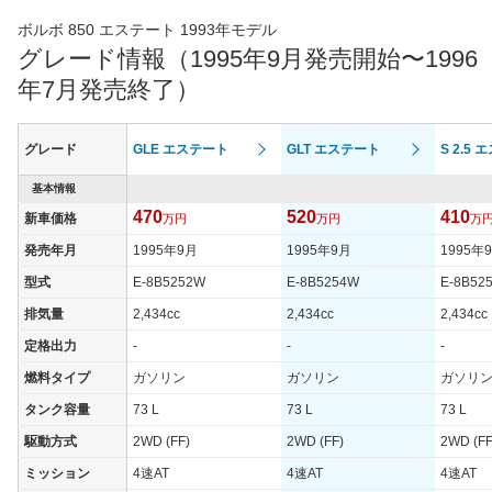
最高トルク
- [35.7]/ 2,400
350 [35.7]/ 2,400
ボルボ 850 エステート 1993年モデル
グレード情報（1995年9月発売開始〜1996
過給機
TB
TB
年7月発売終了）
タイヤ
タイヤサイズ
205/45RR17
205/45RR17
(前)
グレード
GLE エステート
GLT エステート
S 2.5
タイヤサイズ
205/45ZR17
205/45ZR17
(後)
基本情報
470
520
410
新車価格
万円
万円
万
燃費
WLTCモード
-
-
発売年月
1995年9月
1995年9月
1995年
WLTCモード(市
型式
E-8B5252W
E-8B5254W
E-8B52
-
-
街地)
排気量
2,434cc
2,434cc
2,434cc
WLTCモード(郊
-
-
定格出力
-
-
-
外)
燃料タイプ
ガソリン
ガソリン
ガソリ
WLTCモード(高
-
-
速道路)
タンク容量
73 L
73 L
73 L
JC08モード
-
-
駆動方式
2WD (FF)
2WD (FF)
2WD (FF
1015モード
9km/L
9km/L
ミッション
4速AT
4速AT
4速AT