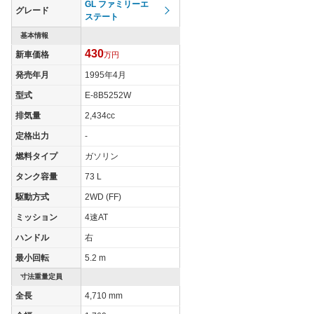
タイヤサイズ
GL ファミリーエ
195/60R15
195/60R15
195/60
グレード
(前)
ステート
タイヤサイズ
基本情報
195/60R15
195/60R15
195/60
(後)
430
新車価格
万円
燃費
発売年月
1995年4月
WLTCモード
-
-
-
型式
E-8B5252W
WLTCモード(市
-
-
-
排気量
2,434cc
街地)
定格出力
-
WLTCモード(郊
-
-
-
外)
燃料タイプ
ガソリン
WLTCモード(高
タンク容量
73 L
-
-
-
速道路)
駆動方式
2WD (FF)
JC08モード
-
-
-
ミッション
4速AT
1015モード
8.6km/L
-
8.6km/L
ハンドル
右
60km定地
-
-
-
最小回転
5.2 m
装備詳細を見る
装備詳細を見る
装備
装備オプション
寸法重量定員
全長
4,710 mm