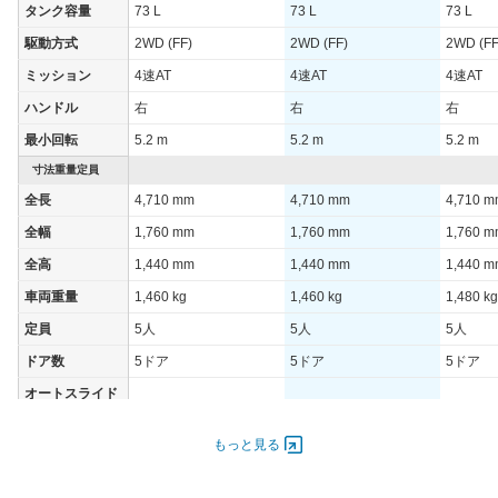
WLTCモード(高
タンク容量
73 L
73 L
73 L
-
-
-
速道路)
駆動方式
2WD (FF)
2WD (FF)
2WD (FF
JC08モード
-
-
-
ミッション
4速AT
4速AT
4速AT
1015モード
8.6km/L
8.6km/L
-
ハンドル
右
右
右
60km定地
-
-
-
最小回転
5.2 m
5.2 m
5.2 m
装備詳細を見る
装備詳細を見る
装備
装備オプション
寸法重量定員
全長
4,710 mm
4,710 mm
4,710 
全幅
1,760 mm
1,760 mm
1,760 
全高
1,440 mm
1,440 mm
1,440 
車両重量
1,460 kg
1,460 kg
1,480 kg
定員
5人
5人
5人
ドア数
5ドア
5ドア
5ドア
オートスライド
-
-
-
ドア
エンジン
もっと見る
最高出力
103.00 [140]/ 5,400
103.00 [140]/ 5,400
125.00 [