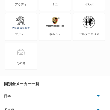
S70
アウディ
ミニ
ボルボ
S80
S90
プジョー
ポルシェ
アルファロメオ
V40
V50
V60
その他
V70
V90
国別全メーカー一覧
XC40
日本
トヨタ
XC60
ドイツ