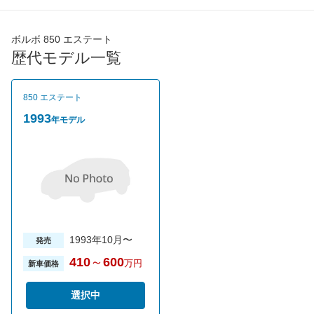
最高トルク
206 [21]/ 3,600
206 [21]/ 3,600
220 [22.
過給機
-
-
-
ボルボ 850 エステート
タイヤ
歴代モデル一覧
タイヤサイズ
185/65R15
195/60R15
195/60
(前)
タイヤサイズ
850 エステート
185/65R15
195/60R15
195/60
(後)
1993
年モデル
燃費
WLTCモード
-
-
-
WLTCモード(市
-
-
-
街地)
WLTCモード(郊
-
-
-
外)
WLTCモード(高
1993年10月〜
-
-
-
発売
速道路)
410
～
600
万円
新車価格
JC08モード
-
-
-
1015モード
-
-
-
選択中
60km定地
-
-
-