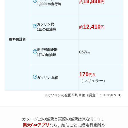
18,888
約
円
1,000km走行時
ガソリン代
12,410
約
円
1回の給油時
燃料費計算
走行可能距離
657
km
1回の給油時
170
円/L
ガソリン 単価
（レギュラー）
※ガソリンの全国平均単価（調査日：2026/07/13）
カタログ上の燃費と実際の燃費は異なります。
楽天Carアプリ
なら、給油ごとに総走行距離や