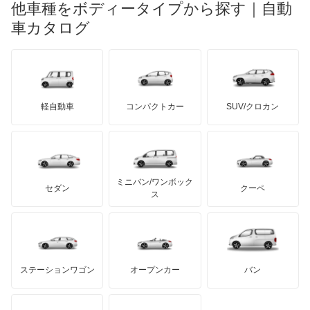
他車種をボディータイプから探す｜自動
日産ディーゼル
もっと見る
マイバッハ
キア
リンカーン
プロトン
車カタログ
ローバー
ランボルギーニ
日野自動車
ブラバス
サンヨン
デロリアン
TD
ロールスロイス
デトマソ
三菱ふそう
ミニ
ADモータース
サリーン
ドンカーブート
ジネッタ
アバルト
軽自動車
コンパクトカー
SUV/クロカン
UDトラックス
アルテガ
プリムス
バーキン
もっと見る
ケータハム
イノチェンティ
レクサス
テスラ
セアト
もっと見る
カーボディーズ
もっと見る
アキュラ
ミニバン/ワンボック
ジープ
KTM
セダン
クーペ
モーガン
ス
もっと見る
ダッジ
アルテガ
バンデンプラス
GMC
マクラーレン
もっと見る
ステーションワゴン
オープンカー
バン
ハマー
オースチン