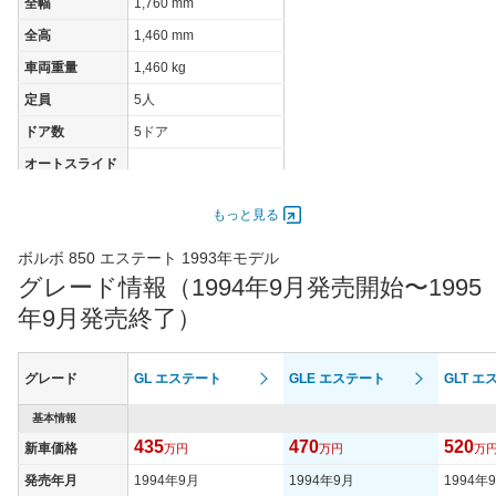
全幅
1,760 mm
全高
1,460 mm
車両重量
1,460 kg
定員
5人
ドア数
5ドア
オートスライド
-
ドア
エンジン
もっと見る
最高出力
103.00 [140]/ 5,400
ボルボ 850 エステート 1993年モデル
最高トルク
205.9 [21]/ 3,600
グレード情報（1994年9月発売開始〜1995
過給機
-
年9月発売終了）
タイヤ
タイヤサイズ
185/65R15
グレード
GL エステート
GLE エステート
GLT 
(前)
タイヤサイズ
基本情報
185/65R15
(後)
435
470
520
新車価格
万円
万円
万
燃費
発売年月
1994年9月
1994年9月
1994年