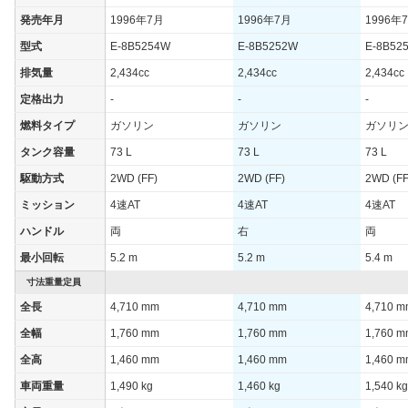
WLTCモード
-
-
発売年月
1996年7月
1996年7月
1996年
WLTCモード(市
型式
E-8B5254W
E-8B5252W
E-8B52
-
-
街地)
排気量
2,434cc
2,434cc
2,434cc
WLTCモード(郊
-
-
定格出力
-
-
-
外)
燃料タイプ
ガソリン
ガソリン
ガソリ
WLTCモード(高
-
-
速道路)
タンク容量
73 L
73 L
73 L
JC08モード
-
-
駆動方式
2WD (FF)
2WD (FF)
2WD (FF
1015モード
9km/L
8.2km/L
ミッション
4速AT
4速AT
4速AT
60km定地
-
-
ハンドル
両
右
両
最小回転
5.2 m
5.2 m
5.4 m
装備詳細を見る
装備詳細を見る
装備オプション
寸法重量定員
全長
4,710 mm
4,710 mm
4,710 
全幅
1,760 mm
1,760 mm
1,760 
全高
1,460 mm
1,460 mm
1,460 
車両重量
1,490 kg
1,460 kg
1,540 kg