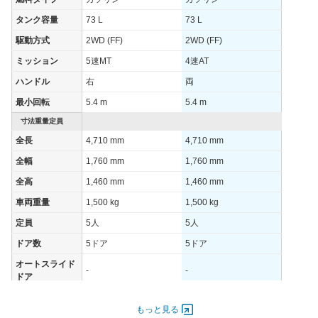
-
-
-
外)
タンク容量
73 L
73 L
WLTCモード(高
-
-
-
駆動方式
2WD (FF)
2WD (FF)
速道路)
ミッション
5速MT
4速AT
JC08モード
-
-
-
ハンドル
右
両
1015モード
7.8km/L
8.6km/L
7.6km/L
最小回転
5.4 m
5.4 m
60km定地
-
-
-
寸法重量定員
装備詳細を見る
装備詳細を見る
装備
装備オプション
全長
4,710 mm
4,710 mm
全幅
1,760 mm
1,760 mm
全高
1,460 mm
1,460 mm
車両重量
1,500 kg
1,500 kg
定員
5人
5人
ドア数
5ドア
5ドア
オートスライド
-
-
ドア
エンジン
もっと見る
最高出力
- [250]/ 5,400
184.00 [250]/ 5,400