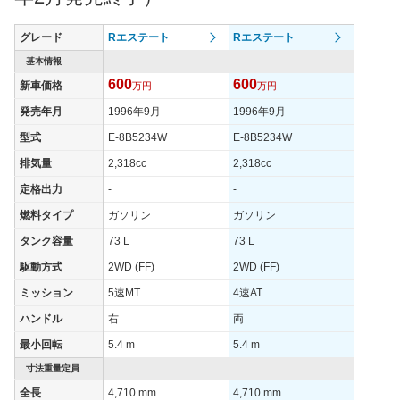
過給機
-
TB
タイヤ
グレード
Rエステート
Rエステート
タイヤサイズ
205/50R16
205/50R16
基本情報
(前)
600
600
新車価格
万円
万円
タイヤサイズ
205/50R16
205/50R16
(後)
発売年月
1996年9月
1996年9月
燃費
型式
E-8B5234W
E-8B5234W
WLTCモード
-
-
排気量
2,318cc
2,318cc
WLTCモード(市
定格出力
-
-
-
-
街地)
燃料タイプ
ガソリン
ガソリン
WLTCモード(郊
-
-
タンク容量
73 L
73 L
外)
駆動方式
2WD (FF)
2WD (FF)
WLTCモード(高
-
-
速道路)
ミッション
5速MT
4速AT
JC08モード
-
-
ハンドル
右
両
1015モード
7.8km/L
7.6km/L
最小回転
5.4 m
5.4 m
60km定地
-
-
寸法重量定員
全長
4,710 mm
4,710 mm
装備詳細を見る
装備詳細を見る
装備オプション