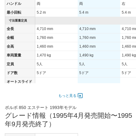
60km定地
-
-
ハンドル
両
両
右
最小回転
5.2 m
5.4 m
5.4 m
装備詳細を見る
装備詳細を見る
装備オプション
寸法重量定員
全長
4,710 mm
4,710 mm
4,710 
全幅
1,760 mm
1,760 mm
1,760 
全高
1,460 mm
1,460 mm
1,460 
車両重量
1,470 kg
1,490 kg
1,490 kg
定員
5人
5人
5人
ドア数
5ドア
5ドア
5ドア
オートスライド
-
-
-
ドア
エンジン
もっと見る
最高出力
103.00 [140]/ 5,400
125.00 [170]/ 6,200
103.00 [
ボルボ 850 エステート 1993年モデル
最高トルク
205.9 [21]/ 3,600
219.7 [22.4]/ 3,300
205.9 [2
グレード情報（1995年4月発売開始〜1995
過給機
-
-
-
年9月発売終了）
タイヤ