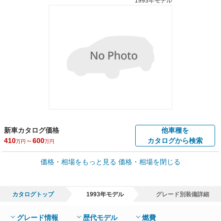
1993年モデル
新車カタログ価格
他車種を
410
～
600
カタログから検索
万円
万円
車買取価格 *
価格・相場をもっと見る
価格・相場を閉じる
車買取相場
2.1
～
312.2
万円
万円
シミュレーション
1994年式/20万km
～
1995年式/5千km
カタログトップ
1993年モデル
グレード別装備詳細
全国平均の車検価格 *
楽天Car車検で
65,050
店舗を検索
円
グレード情報
歴代モデル
燃費