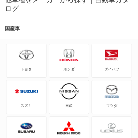
ログ
480
V60
740
国産車
V70
740 エステート
V90
760
XC70
トヨタ
ホンダ
ダイハツ
760 エステート
もっと見る
780
850
スズキ
日産
マツダ
940
940 エステート