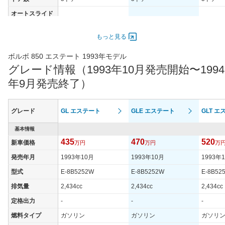
オートスライド
-
-
-
ドア
エンジン
もっと見る
最高出力
103.00 [140]/ 5,400
103.00 [140]/ 5,400
125.00 [
ボルボ 850 エステート 1993年モデル
最高トルク
205.9 [21]/ 3,600
205.9 [21]/ 3,600
219.7 [2
グレード情報（1993年10月発売開始〜1994
過給機
-
-
-
年9月発売終了）
タイヤ
タイヤサイズ
185/65R15
195/60R15
195/60
グレード
GL エステート
GLE エステート
GLT 
(前)
タイヤサイズ
基本情報
185/65R15
195/60R15
195/60
(後)
435
470
520
新車価格
万円
万円
万
燃費
発売年月
1993年10月
1993年10月
1993年
WLTCモード
-
-
-
型式
E-8B5252W
E-8B5252W
E-8B52
WLTCモード(市
-
-
-
排気量
2,434cc
2,434cc
2,434cc
街地)
定格出力
-
-
-
WLTCモード(郊
-
-
-
外)
燃料タイプ
ガソリン
ガソリン
ガソリ