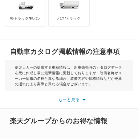
インフィニティ
モーリス
軽トラック/軽バン
バス/トラック
トライアンフ
もっと見る
MG
自動車カタログ掲載情報の注意事項
ミニ
モーク
※楽天カーの提供する車種情報は、新車発売時のカタログデータ
を元に作成し常に最新情報に更新しておりますが、装備名称がメ
ーカー情報の名称と異なる場合、装備内容や価格情報などが更新
もっと見る
の遅れにより実際と異なる場合がございます。
※最新情報につきましては、各メーカーの情報をご確認くださ
い。
もっと見る
※また安全装備につきましては同名称の装備であっても動作範囲
や性能に違いがございますので、詳細情報は各メーカーの情報を
ご確認ください。
楽天グループからのお得な情報