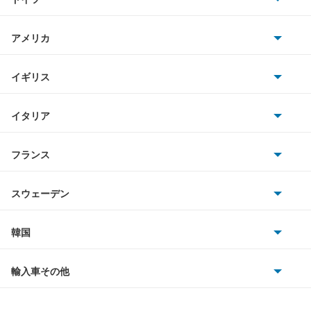
日産
XC70
AMG
アメリカ
ホンダ
XC90
BMW
キャデラック
イギリス
三菱
クロスカントリー
BMWアルピナ
クライスラー
TVR
イタリア
マツダ
スマート
もっと見る
サターン
アストンマーティン
アルファロメオ
フランス
いすゞ
アウディ
シボレー
ジャガー
アウトビアンキ
シトロエン
スバル
スウェーデン
オペル
ビュイック
ダイムラー
フィアット
プジョー
スズキ
サーブ
フォルクスワーゲン
韓国
フォード
ベントレー
フェラーリ
ルノー
ダイハツ
ボルボ
ポルシェ
ヒョンデ
ポンティアック
輸入車その他
ランドローバー
マセラティ
ブガッティ
光岡自動車
メルセデス・ベンツ
デーウ
もっと見る
マーキュリー
BYD
ロータス
ランチア