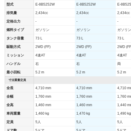
WLTCモード
-
型式
E-8B5252W
E-8B5252W
E-8B52
WLTCモード(市
-
排気量
2,434cc
2,434cc
2,434cc
街地)
定格出力
-
-
-
WLTCモード(郊
-
外)
燃料タイプ
ガソリン
ガソリン
ガソリ
WLTCモード(高
タンク容量
73 L
73 L
73 L
-
速道路)
駆動方式
2WD (FF)
2WD (FF)
2WD (FF
JC08モード
-
ミッション
4速AT
4速AT
4速AT
1015モード
8.6km/L
ハンドル
右
右
両
60km定地
-
最小回転
5.2 m
5.2 m
5.2 m
装備詳細を見る
装備オプション
寸法重量定員
全長
4,710 mm
4,710 mm
4,710 
全幅
1,760 mm
1,760 mm
1,760 
全高
1,460 mm
1,460 mm
1,440 
車両重量
1,460 kg
1,470 kg
1,490 kg
定員
5人
5人
5人
ドア数
5ドア
5ドア
5ドア