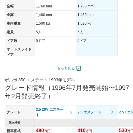
全幅
1,760 mm
1,760 mm
全高
1,460 mm
1,460 mm
車両重量
1,500 kg
1,520 kg
定員
5人
5人
ドア数
5ドア
5ドア
オートスライド
-
-
ドア
エンジン
もっと見る
最高出力
- [250]/ 5,400
- [240]/ 5,400
最高トルク
- [35.7]/ 2,400
- [30.6]/ 2,400
ボルボ 850 エステート 1993年モデル
グレード情報（1996年7月発売開始〜1997
過給機
TB
TB
年2月発売終了）
タイヤ
タイヤサイズ
205/45RR17
205/45RR17
(前)
2.5 20V エステー
グレード
2.5 エステート
2.5T 
ト
タイヤサイズ
205/45ZR17
205/45ZR17
(後)
基本情報
480
410
530
新車価格
万円
万円
万
燃費