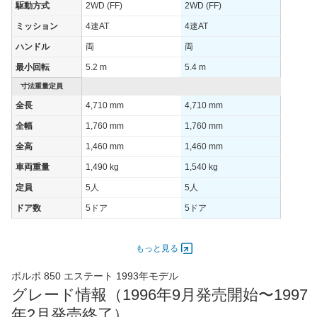
駆動方式
2WD (FF)
2WD (FF)
ミッション
4速AT
4速AT
ハンドル
両
両
最小回転
5.2 m
5.4 m
寸法重量定員
全長
4,710 mm
4,710 mm
全幅
1,760 mm
1,760 mm
全高
1,460 mm
1,460 mm
車両重量
1,490 kg
1,540 kg
定員
5人
5人
ドア数
5ドア
5ドア
オートスライド
-
-
ドア
もっと見る
エンジン
ボルボ 850 エステート 1993年モデル
最高出力
125.00 [170]/ 6,100
142.00 [193]/ 5,100
グレード情報（1996年9月発売開始〜1997
最高トルク
219.7 [22.4]/ 4,700
269.7 [27.5]/ 1,800
年2月発売終了）