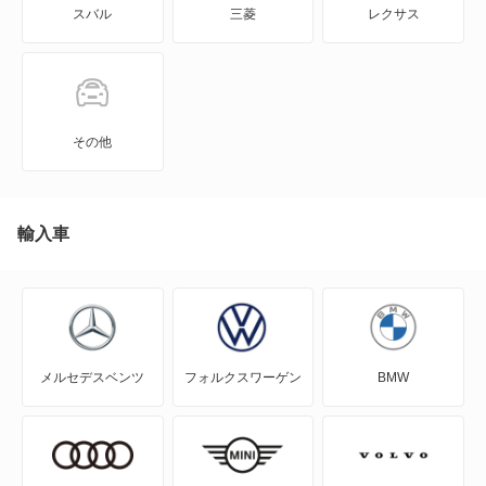
スバル
三菱
レクサス
960
960 エステート
C30
その他
C40
C70
輸入車
EX30
EX40
メルセデスベンツ
フォルクスワーゲン
BMW
S40
S60