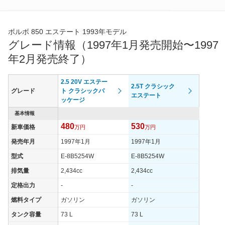
*当該価格は車種別の価格となります。
ボルボ 850 エステート 1993年モデル
グレード情報（1997年1月発売開始〜1997
年2月発売終了）
2.5 20V エステー
2.5T クラシック
グレード
ト クラシックパ
エステート
ッケージ
基本情報
480
530
新車価格
万円
万円
発売年月
1997年1月
1997年1月
型式
E-8B5254W
E-8B5254W
排気量
2,434cc
2,434cc
定格出力
-
-
燃料タイプ
ガソリン
ガソリン
タンク容量
73 L
73 L