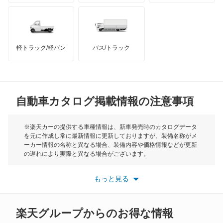
ハマー
オースチン
インフィニティ
モーリス
軽トラック/軽バン
バス/トラック
トライアンフ
もっと見る
MG
自動車カタログ掲載情報の注意事項
ミニ
モーク
※楽天カーの提供する車種情報は、新車発売時のカタログデータ
を元に作成し常に最新情報に更新しておりますが、装備名称がメ
ーカー情報の名称と異なる場合、装備内容や価格情報などが更新
もっと見る
の遅れにより実際と異なる場合がございます。
※最新情報につきましては、各メーカーの情報をご確認くださ
い。
もっと見る
※また安全装備につきましては同名称の装備であっても動作範囲
や性能に違いがございますので、詳細情報は各メーカーの情報を
ご確認ください。
楽天グループからのお得な情報