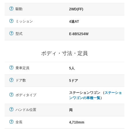
駆動
2WD(FF)
ミッション
4速AT
型式
E-8B5254W
ボディ・寸法・定員
乗車定員
5人
ドア数
5ドア
ステーションワゴン （
ステーショ
ボディタイプ
ンワゴンの車種一覧
）
ハンドル位置
両
全長
4,710mm