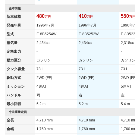
ト
基本情報
480
410
550
新車価格
万円
万円
万
発売年月
1996年7月
1996年7月
1996年
型式
E-8B5254W
E-8B5252W
E-8B52
排気量
2,434cc
2,434cc
2,318cc
定格出力
-
-
-
動力区分
ガソリン
ガソリン
ガソリ
タンク容量
73 L
73 L
73 L
駆動方式
2WD (FF)
2WD (FF)
2WD (FF
ミッション
4速AT
4速AT
5速MT
ハンドル
両
右
左
最小回転
5.2 m
5.2 m
5.4 m
寸法重量定員
全長
4,710 mm
4,710 mm
4,710 
全幅
1,760 mm
1,760 mm
1,760 