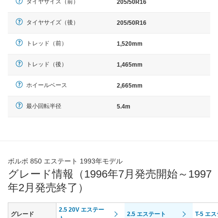
タイヤサイズ（前）
205/50R16
タイヤサイズ（後）
205/50R16
トレッド（前）
1,520mm
トレッド（後）
1,465mm
ホイールベース
2,665mm
最小回転半径
5.4m
ボルボ 850 エステート 1993年モデル
グレード情報（1996年7月発売開始～1997
年2月発売終了）
2.5 20V エステー
グレード
2.5 エステート
T-5 エ