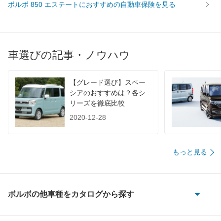
WLTC/郊外
-
-
-
ボルボ 850 エステートにおすすめの自動車保険を見る
WLTC/高速道路
-
-
-
JC08
-
-
-
1015
7.8km/L
8.6km/L
9km/L
車選びの記事・ノウハウ
60km定地
-
-
-
装備詳細を見る
装備詳細を見る
装備
装備オプション
【グレード選び】スペー
シアのおすすめは？各シ
リーズを徹底比較
2020-12-28
もっと見る
ボルボの他車種をカタログから探す
240