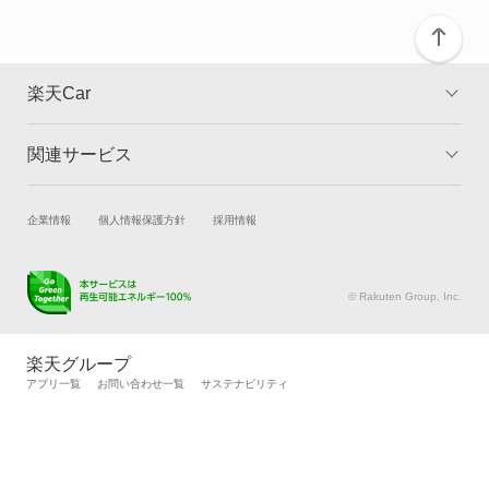
楽天Car
関連サービス
TOP
よくある質問
キャンペーン一覧
試乗・商談
新車購入
企業情報
個人情報保護方針
採用情報
楽天Car車買取
車検予約
キズ修理予約
洗車・コーティング予約
© Rakuten Group, Inc.
メンテナンス管理
タイヤ・パーツ購入
タイヤ交換サービス
楽天Car マガジン
楽天グループ
自動車カタログ
自動車保険
アプリ一覧
お問い合わせ一覧
サステナビリティ
楽天マイカー割