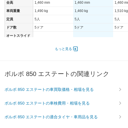
全高
1,460 mm
1,460 mm
1,460 
車両重量
1,490 kg
1,460 kg
1,510 kg
定員
5人
5人
5人
ドア数
5ドア
5ドア
5ドア
オートスライド
-
-
-
ドア
エンジン
もっと見る
最高出力
125.00 [170]/ 6,100
103.00 [140]/ 5,400
165.00 [
最高トルク
219.7 [22.4]/ 4,700
205.9 [21]/ 3,600
300.1 [3
ボルボ 850 エステートの関連リンク
過給機
-
-
TB
タイヤ
前輪サイズ
195/60R15
195/60R15
205/50
ボルボ 850 エステートの車買取価格・相場を見る
後輪サイズ
195/60R15
195/60R15
205/50
ボルボ 850 エステートの車検費用・相場を見る
燃費
WLTC
-
-
-
ボルボ 850 エステートの適合タイヤ・車用品を見る
WLTC/市街地
-
-
-