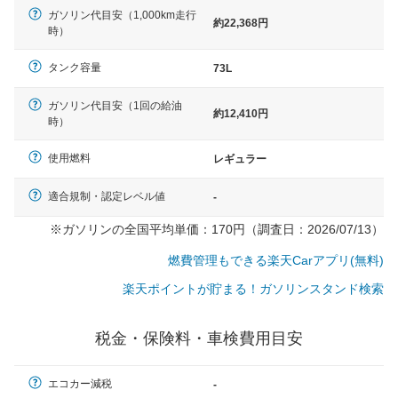
ガソリン代目安（1,000km走行
約22,368円
時）
タンク容量
73L
ガソリン代目安（1回の給油
約12,410円
時）
使用燃料
レギュラー
適合規制・認定レベル値
-
※ガソリンの全国平均単価：170円（調査日：2026/07/13）
燃費管理もできる楽天Carアプリ(無料)
楽天ポイントが貯まる！ガソリンスタンド検索
税金・保険料・車検費用目安
一般的な車体のサイズの目安
エコカー減税
-