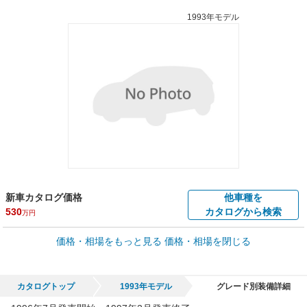
1993年モデル
新車カタログ価格
他車種を
530
カタログから検索
万円
車買取価格 *
価格・相場をもっと見る
価格・相場を閉じる
車買取相場
2.1
～
312.2
万円
万円
シミュレーション
1994年式/20万km
～
1995年式/5千km
カタログトップ
1993年モデル
グレード別装備詳細
全国平均の車検価格 *
楽天Car車検で