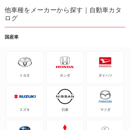
240 エステート
他車種をメーカーから探す｜自動車カタ
ログ
480
740
国産車
740 エステート
760
トヨタ
ホンダ
ダイハツ
760 エステート
780
850
スズキ
日産
マツダ
940