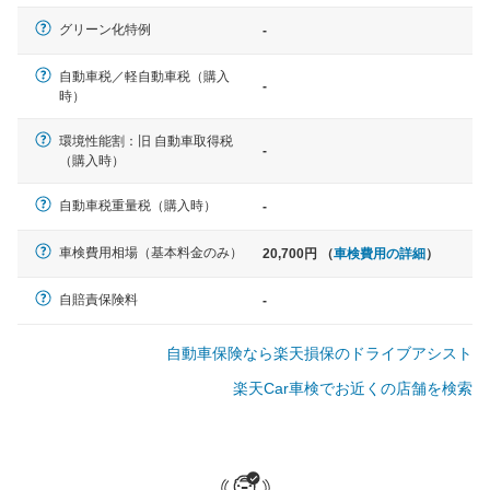
軽自動車
グリーン化特例
-
N-BOX、ワゴンR、タント、アル
ト など
自動車税／軽自動車税（購入
-
時）
環境性能割：旧 自動車取得税
-
（購入時）
中型車
ノア、セレナ、プリウス、カロー
自動車税重量税（購入時）
-
ラ、ステップワゴン など
車検費用相場（基本料金のみ）
20,700円 （
車検費用の詳細
）
自賠責保険料
-
大型車
自動車保険なら楽天損保のドライブアシスト
クラウン、アルファード、フォレ
スター、ハイエースワゴン、デリ
楽天Car車検でお近くの店舗を検索
カD:5 など