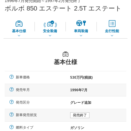
1996年7月発売開始～1997年2月発売終了
65,050
店舗を検索
円
ボルボ 850 エステート 2.5T エステート
*当該価格は車種別の価格となります。
基本仕様
安全装備
車両装備
走行性能
基本仕様
新車価格
530万円(税抜)
発売年月
1996年7月
発売区分
グレード追加
新車発売状況
発売終了
燃料タイプ
ガソリン