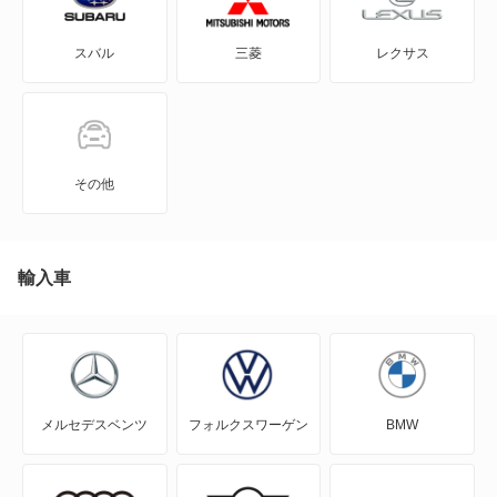
940 エステート
スバル
三菱
レクサス
960
960 エステート
C30
その他
C40
C70
輸入車
EX30
EX40
メルセデスベンツ
フォルクスワーゲン
BMW
S40
S60