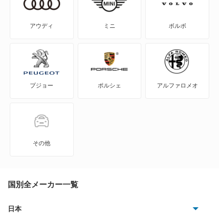
S70
アウディ
ミニ
ボルボ
S80
S90
プジョー
ポルシェ
アルファロメオ
V40
V50
V60
その他
V70
V90
国別全メーカー一覧
XC40
日本