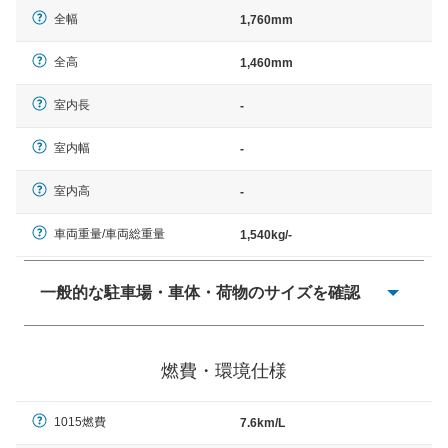
全幅
1,760mm
全高
1,460mm
室内長
-
室内幅
-
室内高
-
車両重量/車両総重量
1,540kg/-
一般的な駐車場・車体・荷物のサイズを確認
一般的に塗料などによる駐車場ライン施工の際には、1台
当たりのスペースと駐車に必要な車路幅が、幅 2,500mm
燃費・環境仕様
× 長さ 5,000mm 車路幅 5,000mmというサイズが標準値
（最低値）とされる事が多いようです。
1015燃費
7.6km/L