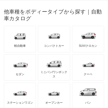
光岡自動車
メルセデス・ベンツ
デーウ
もっと見る
マーキュリー
BYD
ロータス
ランチア
他車種をボディータイプから探す｜自動
日産ディーゼル
もっと見る
マイバッハ
キア
リンカーン
プロトン
車カタログ
ローバー
ランボルギーニ
日野自動車
ブラバス
サンヨン
デロリアン
TD
ロールスロイス
デトマソ
三菱ふそう
ミニ
ADモータース
サリーン
ドンカーブート
ジネッタ
アバルト
軽自動車
コンパクトカー
SUV/クロカン
UDトラックス
アルテガ
プリムス
バーキン
もっと見る
ケータハム
イノチェンティ
レクサス
テスラ
セアト
もっと見る
カーボディーズ
もっと見る
アキュラ
ミニバン/ワンボック
ジープ
KTM
セダン
クーペ
モーガン
ス
もっと見る
ダッジ
アルテガ
バンデンプラス
GMC
マクラーレン
もっと見る
ステーションワゴン
オープンカー
バン