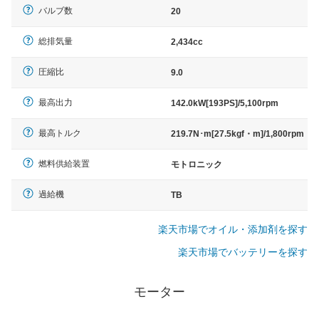
バルブ数
20
総排気量
2,434cc
圧縮比
9.0
最高出力
142.0kW[193PS]/5,100rpm
最高トルク
219.7N･m[27.5kgf・m]/1,800rpm
燃料供給装置
モトロニック
過給機
TB
楽天市場でオイル・添加剤を探す
楽天市場でバッテリーを探す
モーター