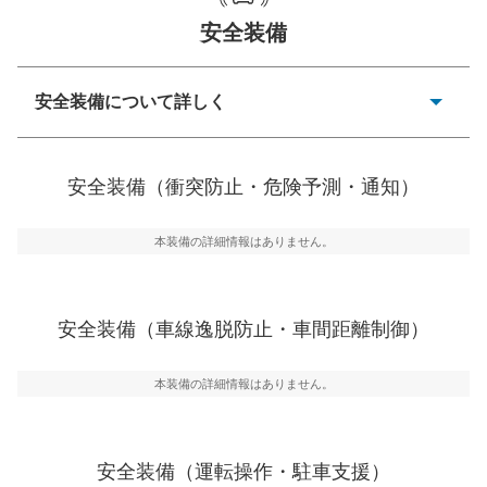
安全装備
一般的な荷物のサイズの目安
安全装備について詳しく
衝突防止
前走車や歩行者との衝突を回避するプリクラッシュブレ
安全装備（衝突防止・危険予測・通知）
ーキアシスト、ABSなどが装備されています。
危険予測・通知
本装備の詳細情報はありません。
見えにくい場所に潜む危険を予測・通知するためのシス
テムなどが装備されています。
車線逸脱防止
安全装備（車線逸脱防止・車間距離制御）
車線のはみだしやふらつきを防止するためにレーンキー
プアシストなどが装備されています
本装備の詳細情報はありません。
車間距離制御
安全な車間距離を保ちながら前車を追従するアダプティ
ブ・クルーズ・コントロールなどが装備されています。
安全装備（運転操作・駐車支援）
運転・駐車支援