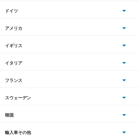
トヨタ
XC60
ドイツ
日産
XC70
AMG
アメリカ
ホンダ
XC90
BMW
キャデラック
イギリス
三菱
クロスカントリー
BMWアルピナ
クライスラー
TVR
イタリア
マツダ
スマート
もっと見る
サターン
アストンマーティン
アルファロメオ
フランス
いすゞ
アウディ
シボレー
ジャガー
アウトビアンキ
シトロエン
スバル
スウェーデン
オペル
ビュイック
ダイムラー
フィアット
プジョー
スズキ
サーブ
フォルクスワーゲン
韓国
フォード
ベントレー
フェラーリ
ルノー
ダイハツ
ボルボ
ポルシェ
ヒョンデ
ポンティアック
輸入車その他
ランドローバー
マセラティ
ブガッティ