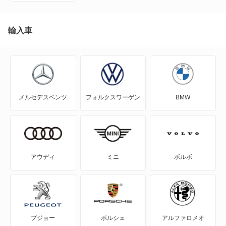
C30
C40
輸入車
C70
EX30
メルセデスベンツ
フォルクスワーゲン
BMW
EX40
S40
S60
アウディ
ミニ
ボルボ
S70
S80
プジョー
ポルシェ
アルファロメオ
S90