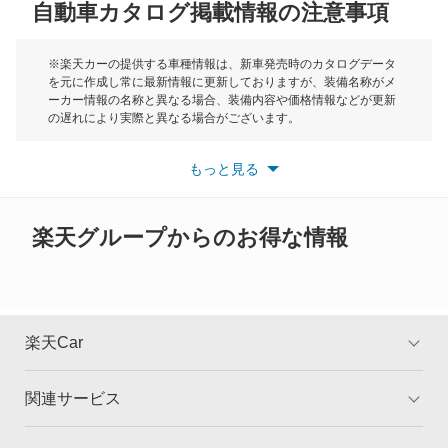
自動車カタログ掲載情報の注意事項
ミニ
モーク
※楽天カーの提供する車種情報は、新車発売時のカタログデータ
を元に作成し常に最新情報に更新しておりますが、装備名称がメ
ーカー情報の名称と異なる場合、装備内容や価格情報などが更新
もっと見る
の遅れにより実際と異なる場合がございます。
※最新情報につきましては、各メーカーの情報をご確認くださ
い。
もっと見る
※また安全装備につきましては同名称の装備であっても動作範囲
や性能に違いがございますので、詳細情報は各メーカーの情報を
ご確認ください。
楽天グループからのお得な情報
楽天Car
関連サービス
TOP
よくある質問
キャンペーン一覧