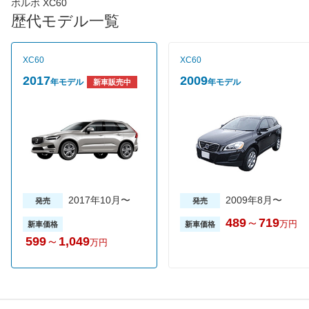
に作り上げられた木目が美しいドリフトウッドや質感の高いメタ
ボルボ XC60
ルを用いたデコレーション・パネルなど洗練された素材を取り入
歴代モデル一覧
れてスカンジナビアンデザインを表現している。エンジンは、T5
と呼ばれる最高出力254psを発生する2L直列4気筒ガソリンター
ボエンジンをはじめ、D4という最高出力190psを発生する2L直列
XC60
XC60
4気筒ディーゼル直噴ターボ、T6という最高出力320psを発生す
る2L直列4気筒ターボ＋スーパーチャージャー、そしてT8という
2017
2009
年モデル
年モデル
新車販売中
2L直列4気筒ターボ＋スーパーチャージャー＋モーターを組み合
わせたプラグインハイブリッドと多くの選択肢を用意している。
ミッションは全車８速ATが組み合わされ、JC08モード燃費は
12.6～15.7km/Lとなっている。PHEVのT8は、満充電時のEV走
行モードで45.4kmの航続距離を実現。駆動方式は全車4WDとな
っている。安全装備は乗員のみならず、車外の人も守る16種類以
上の先進安全・運転支援機能「インテリセーフ」を全車に標準装
備。加えて、3つのステアリングサポート機能が追加されてい
る。2018年7月に一部改良を行い、上級グレードのインスクリプ
ションに「テイラード・ダッシュボード」と「ハーマンカードン
2017年10月〜
2009年8月〜
発売
発売
プレミアムサウンドオーディオシステム」を標準装備するととも
489
～
719
に、一部価格を変更した。さらに2019年3月の一部改良では、運
万円
新車価格
新車価格
転支援機能の「クロス・トラフィック・アラート」に衝突回避・
599
～
1,049
万円
被害軽減ブレーキ機能を追加。また、車線を維持するためにステ
アリングを穏やかに自動修正し、車線の中央を保持できるよう支
援する｢パイロット･アシスト（車線維持支援機能）｣に、ステア
リングホイールの微振動により運転者に一時解除を知らせる新機
能が追加されている。スポーティグレードの「R-Design」に、専