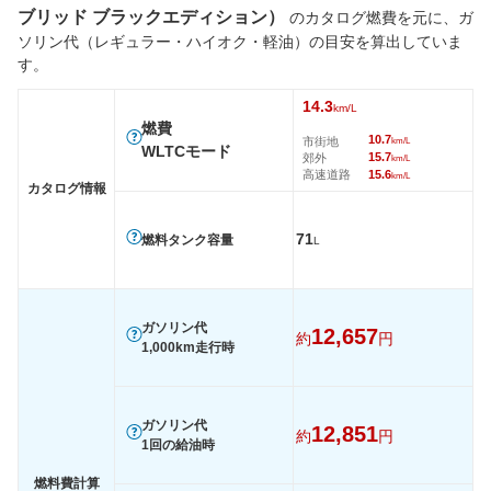
ブリッド ブラックエディション）
のカタログ燃費を元に、ガ
タイヤ
ソリン代（レギュラー・ハイオク・軽油）の目安を算出していま
前輪サイズ
235/60R18
235/55R19
255/40
す。
後輪サイズ
235/60R18
235/55R19
255/40
14.3
km/L
燃費
燃費
10.7
市街地
km/L
WLTC
12.8km/L
12.8km/L
14.3km/
WLTCモード
15.7
郊外
km/L
高速道路
15.6
WLTC/市街地
8.9km/L
8.9km/L
10.7km/
km/L
カタログ情報
WLTC/郊外
13.3km/L
13.3km/L
15.7km/
71
燃料タンク容量
WLTC/高速道路
15.3km/L
15.3km/L
15.6km/
L
JC08
-
-
-
1015
-
-
-
ガソリン代
12,657
60km定地
-
-
-
約
円
1,000km走行時
装備詳細を見る
装備詳細を見る
装備
装備オプション
ガソリン代
12,851
約
円
1回の給油時
燃料費計算