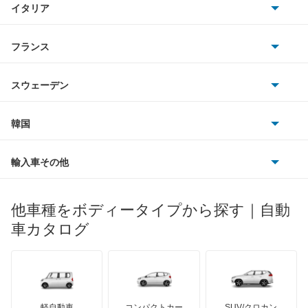
イタリア
マツダ
スマート
もっと見る
サターン
アストンマーティン
アルファロメオ
フランス
いすゞ
アウディ
シボレー
ジャガー
アウトビアンキ
シトロエン
スバル
スウェーデン
オペル
ビュイック
ダイムラー
フィアット
プジョー
スズキ
サーブ
フォルクスワーゲン
韓国
フォード
ベントレー
フェラーリ
ルノー
ダイハツ
ボルボ
ポルシェ
ヒョンデ
ポンティアック
輸入車その他
ランドローバー
マセラティ
ブガッティ
光岡自動車
メルセデス・ベンツ
デーウ
もっと見る
マーキュリー
BYD
ロータス
ランチア
他車種をボディータイプから探す｜自動
日産ディーゼル
もっと見る
マイバッハ
キア
リンカーン
プロトン
車カタログ
ローバー
ランボルギーニ
日野自動車
ブラバス
サンヨン
デロリアン
TD
ロールスロイス
デトマソ
三菱ふそう
ミニ
ADモータース
サリーン
ドンカーブート
ジネッタ
アバルト
軽自動車
コンパクトカー
SUV/クロカン