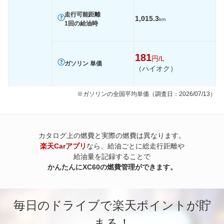
走行可能距離
1,015.3
km
1回の給油時
181
円/L
ガソリン 単価
（ハイオク）
※ガソリンの全国平均単価（調査日：2026/07/13）
カタログ上の燃費と実際の燃費は異なります。
楽天Carアプリ
なら、給油ごとに総走行距離や
給油量を記録することで
かんたんにXC60の燃費管理ができます。
毎日のドライブで楽天ポイントが貯
まる！