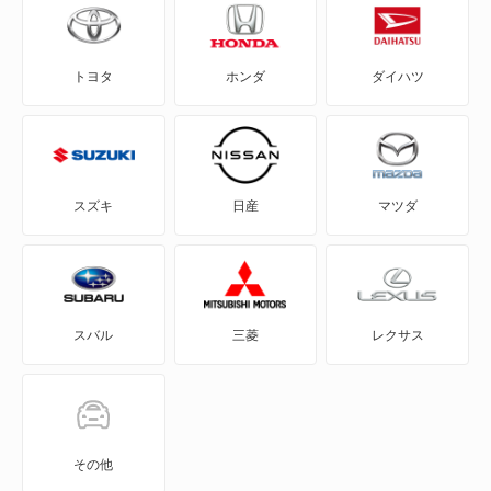
760
トヨタ
ホンダ
ダイハツ
760 エステート
780
850
スズキ
日産
マツダ
850 エステート
940
スバル
三菱
レクサス
940 エステート
960
960 エステート
その他