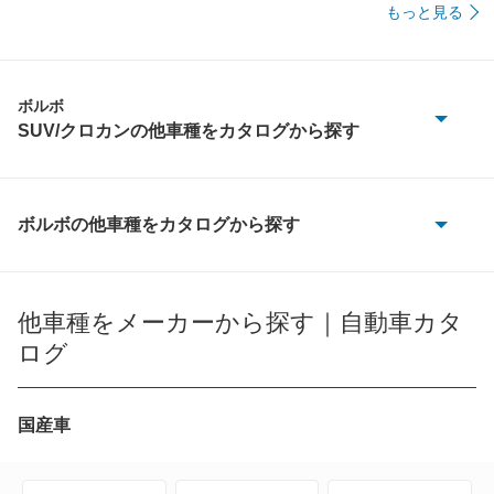
もっと見る
ボルボ
SUV/クロカンの他車種をカタログから探す
C40
EX30
ボルボの他車種をカタログから探す
240
EX40
240 エステート
他車種をメーカーから探す｜自動車カタ
XC40
ログ
480
XC90
740
国産車
クロスカントリー
740 エステート
もっと見る