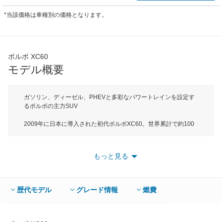
*当該価格は車種別の価格となります。
ボルボ XC60
モデル概要
ガソリン、ディーゼル、PHEVと多彩なパワートレインを設定す
るボルボの主力SUV
2009年に日本に導入された初代ボルボXC60。世界累計で約100
万台が販売され、ヨーロッパで最も売れたプレミアムミッドサイ
ズSUVだ。XC60はボルボの販売台数の約30％を占める基幹車種
で、2017年10月にフルモデルチェンジを行い、2代目モデルが登
もっと見る
場。ボルボXC90やV90で採用した新プラットフォームを採用
し、ボディサイズは全長4690mm×全幅1900mm×全高1660mmと
なっている。外観デザインでは、ボンネットをシャープな稜線と
曲線で立体的に造形、サイドは曲線に深い彫りを組み合わせた造
歴代モデル
グレード情報
燃費
形で構成され、機能的かつ美しいデザインとなっている。インテ
リアはスウェーデンの高級ガラスメーカーOreefors社製のクリス
タルを使用したシフトノブを一部のグレードに採用。また、自然