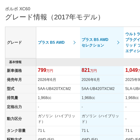
用デザインとしてサイドウインドートリム、ドアミラーカバー、
インテグレーテッド･ルーフレールにグロッシーブラック仕上げ
ボルボ XC60
を採用｡また、新たに専用オープングリッドテキスタイル/ レザ
グレード情報（2017年モデル）
ー･コンビネーションシートが搭載されている。2020年8月に一
部改良を行い、従来のD4、T5に変わり48Vマイルドハイブリッド
を採用したB5を採用。さらに電動スーパーチャージャーを搭載し
ウルトラ 
たB6を新たに追加している。新搭載となるB6パワートレイン
プラス B5 AWD
プラグ
は、2L直列4気筒ガソリンンターボエンジンに電動スーパーチャ
グレード
プラス B5 AWD
セレクション
リッド 
ージャーを装着することで、最高出力300ps、最大トルク420Nm
エディ
を発生する。また、ほかの48Vハイブリッドパワートレーンと同
様に、ISGM（インテグレーテッド・スターター・ジェネレータ
基本情報
ー・モジュール）を搭載し、モーターによる回生ブレーキで発電
した電力によりエンジンの始動や動力補助を行うハイブリッドシ
799
821
1,049
新車価格
万円
万円
ステムを搭載し、高出力と高効率を両立している。ミッションは
全車8速ATを採用し、駆動方式は4WDとなっている。（2020.8）
発売年月
2026年6月
2026年6月
2025年
型式
5AA-UB420TXCM2
5AA-UB420TXCM2
5LA-UB
排気量
1,968cc
1,968cc
1,968cc
定格出力
-
-
-
ガソリン（ハイブリッ
ガソリン（ハイブリッ
動力区分
-
ド）
ド）
タンク容量
71 L
71 L
71 L
駆動方式
4WD (F4)
4WD (F4)
4WD (F4