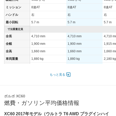
ミッション
8速AT
8速AT
8速AT
ハンドル
右
右
右
最小回転
5.7 m
5.7 m
5.7 m
寸法重量定員
全長
4,710 mm
4,710 mm
4,710 
全幅
1,900 mm
1,900 mm
1,915 
全高
1,660 mm
1,660 mm
1,660 
車両重量
1,880 kg
1,880 kg
2,180 kg
定員
5人
5人
5人
ドア数
5ドア
5ドア
5ドア
もっと見る
オートスライド
-
-
-
ドア
エンジン
ボルボ XC60
最高出力
184.00 [250]/ 5,400
184.00 [250]/ 5,400
186.00 [2
燃費・ガソリン平均価格情報
最高トルク
360 [36.7]/ 2,000
360 [36.7]/ 2,000
350 [35.
XC60 2017年モデル（ウルトラ T6 AWD プラグインハイ
過給機
TB
TB
TB