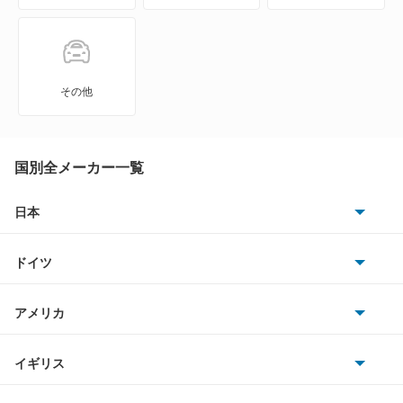
V40
V50
その他
V60
V70
国別全メーカー一覧
V90
日本
トヨタ
XC40
ドイツ
日産
XC70
AMG
アメリカ
ホンダ
XC90
BMW
キャデラック
イギリス
三菱
クロスカントリー
BMWアルピナ
クライスラー
TVR