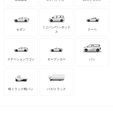
UDトラックス
アルテガ
プリムス
バーキン
もっと見る
ケータハム
イノチェンティ
レクサス
テスラ
セアト
もっと見る
カーボディーズ
もっと見る
アキュラ
ミニバン/ワンボック
ジープ
KTM
セダン
クーペ
モーガン
ス
もっと見る
ダッジ
アルテガ
バンデンプラス
GMC
マクラーレン
もっと見る
ステーションワゴン
オープンカー
バン
ハマー
オースチン
インフィニティ
モーリス
軽トラック/軽バン
バス/トラック
トライアンフ
もっと見る
MG