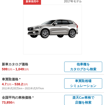
2017年モデル
新車発売中
新車カタログ価格
他車種を
599
～
1,049
カタログから検索
万円
万円
車買取価格 *
車買取相場
4.7
～
538.2
万円
万円
シミュレーション
2011年式/20万km
～
2021年式/5千km
全国平均の車検価格 *
楽天Car車検で
73,850
店舗を検索
円