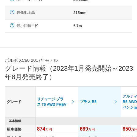
最低地上高
215mm
最小回転半径
5.7m
ボルボ XC60 2017年モデル
グレード情報（2023年1月発売開始～2023
年8月発売終了）
アルテ
リチャージ プラ
グレード
プラス B5
B5 AW
ス T6 AWD PHEV
ペンシ
基本情報
874
689
850
新車価格
万円
万円
万