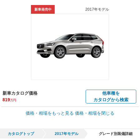
2017年モデル
新車発売中
新車カタログ価格
他車種を
819
カタログから検索
万円
車買取価格 *
価格・相場をもっと見る
価格・相場を閉じる
車買取相場
4.7
～
538.2
万円
万円
シミュレーション
2011年式/20万km
～
2021年式/5千km
カタログトップ
2017年モデル
グレード別装備詳細
全国平均の車検価格 *
楽天Car車検で