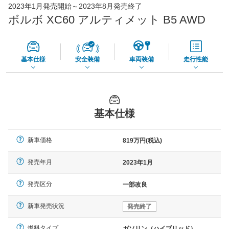
2023年1月発売開始～2023年8月発売終了
73,850
店舗を検索
円
ボルボ XC60 アルティメット B5 AWD
*当該価格は車種別の価格となります。
基本仕様
安全装備
車両装備
走行性能
基本仕様
新車価格
819万円(税込)
発売年月
2023年1月
発売区分
一部改良
新車発売状況
発売終了
燃料タイプ
ガソリン（ハイブリッド）