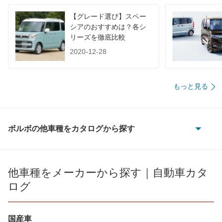
1015
-
-
-
【グレード選び】スペー
シアのおすすめは？各シ
60km定地
-
-
-
リーズを徹底比較
装備詳細を見る
装備詳細を見る
装備
装備オプション
2020-12-28
もっと見る
ボルボの他車種をカタログから探す
240
240 エステート
他車種をメーカーから探す｜自動車カタ
ログ
480
740
国産車