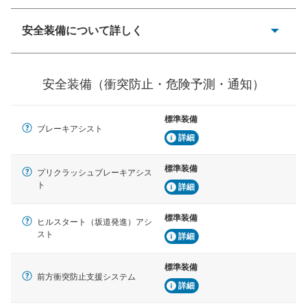
安全装備について詳しく
一般的な荷物のサイズの目安
衝突防止
前走車や歩行者との衝突を回避するプリクラッシュブレ
安全装備（衝突防止・危険予測・通知）
ーキアシスト、ABSなどが装備されています。
危険予測・通知
標準装備
見えにくい場所に潜む危険を予測・通知するためのシス
ブレーキアシスト
テムなどが装備されています。
詳細
車線逸脱防止
標準装備
プリクラッシュブレーキアシス
車線のはみだしやふらつきを防止するためにレーンキー
ト
詳細
プアシストなどが装備されています
標準装備
車間距離制御
ヒルスタート（坂道発進）アシ
安全な車間距離を保ちながら前車を追従するアダプティ
スト
詳細
ブ・クルーズ・コントロールなどが装備されています。
標準装備
運転・駐車支援
前方衝突防止支援システム
詳細
駐車をスムーズに行うためにインテリジェンスパーキン
グ・アシストやサイドブラインドモニターなどが装備さ
れています。