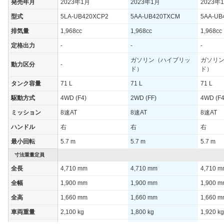
発売年月
2023年1月
2023年1月
2023年
型式
5LA-UB420XCP2
5AA-UB420TXCM
5AA-UB
排気量
1,968cc
1,968cc
1,968cc
定格出力
-
-
-
ガソリン（ハイブリッ
ガソリ
動力区分
-
ド）
ド）
タンク容量
71 L
71 L
71 L
駆動方式
4WD (F4)
2WD (FF)
4WD (F4
ミッション
8速AT
8速AT
8速AT
ハンドル
右
右
右
最小回転
5.7 m
5.7 m
5.7 m
寸法重量定員
全長
4,710 mm
4,710 mm
4,710 
全幅
1,900 mm
1,900 mm
1,900 
全高
1,660 mm
1,660 mm
1,660 
車両重量
2,100 kg
1,800 kg
1,920 kg