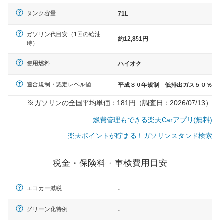
タンク容量
71L
ガソリン代目安（1回の給油
約12,851円
時）
使用燃料
ハイオク
適合規制・認定レベル値
平成３０年規制 低排出ガス５０％
※ガソリンの全国平均単価：181円（調査日：2026/07/13）
燃費管理もできる楽天Carアプリ(無料)
楽天ポイントが貯まる！ガソリンスタンド検索
税金・保険料・車検費用目安
エコカー減税
-
一般的な車体のサイズの目安
グリーン化特例
-