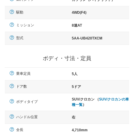
駆動
4WD(F4)
ミッション
8速AT
型式
5AA-UB420TXCM
ボディ・寸法・定員
乗車定員
5人
ドア数
5ドア
SUV/クロカン （
SUV/クロカンの車
ボディタイプ
種一覧
）
ハンドル位置
右
全長
4,710mm