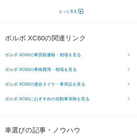
定員
5人
5人
5人
ドア数
5ドア
5ドア
5ドア
もっと見る
オートスライド
-
-
-
ドア
エンジン
ボルボ XC60の関連リンク
最高出力
186.00 [253]/ 6,500
184.00 [250]/ 5,400
184.00 [
最高トルク
350 [35.7]/ 2,500
350 [35.7]/ 1,800
350 [35.
ボルボ XC60の車買取価格・相場を見る
過給機
TB
TB
TB
タイヤ
ボルボ XC60の車検費用・相場を見る
前輪サイズ
235/60R18
235/60R18
235/55
ボルボ XC60の適合タイヤ・車用品を見る
後輪サイズ
235/60R18
235/60R18
235/55
燃費
ボルボ XC60におすすめの自動車保険を見る
WLTC
14.3km/L
-
-
WLTC/市街地
10.7km/L
-
-
WLTC/郊外
15.7km/L
-
-
WLTC/高速道路
15.6km/L
-
-
車選びの記事・ノウハウ
JC08
-
-
-