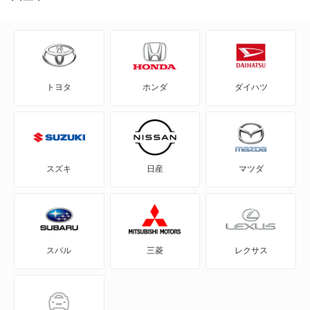
740 エステート
760
トヨタ
ホンダ
ダイハツ
760 エステート
780
850
スズキ
日産
マツダ
850 エステート
940
スバル
三菱
レクサス
940 エステート
960