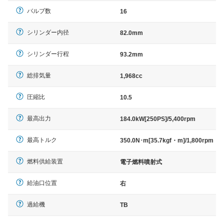
バルブ数
16
シリンダー内径
82.0mm
シリンダー行程
93.2mm
総排気量
1,968cc
圧縮比
10.5
最高出力
184.0kW[250PS]/5,400rpm
最高トルク
350.0N･m[35.7kgf・m]/1,800rpm
燃料供給装置
電子燃料噴射式
給油口位置
右
過給機
TB