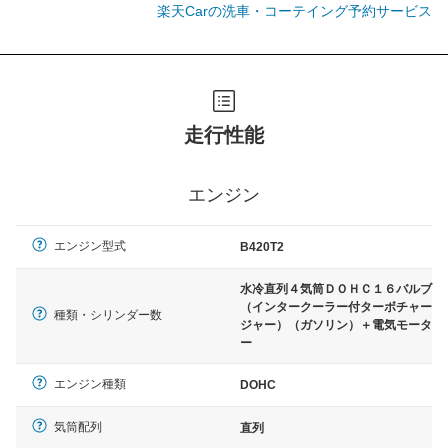
楽天Carの洗車・コーテイング予約サービス
走行性能
エンジン
エンジン型式
B420T2
水冷直列４気筒ＤＯＨＣ１６バルブ
（インタークーラー付ターボチャー
種類・シリンダー数
ジャー）（ガソリン）＋電気モータ
ー
エンジン種類
DOHC
気筒配列
直列