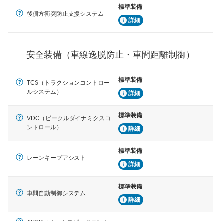
標準装備
後側方衝突防止支援システム
衝撃軽減
詳細
万が一車体が衝撃を受けたときに、運転者・同乗者を守
るSRSエアバッグシステム、プリテンショナーシートベ
ルトなどが装備されています。
安全装備（車線逸脱防止・車間距離制御）
標準装備
TCS（トラクションコントロー
ルシステム）
詳細
標準装備
VDC（ビークルダイナミクスコ
ントロール）
詳細
標準装備
レーンキープアシスト
詳細
標準装備
車間自動制御システム
詳細