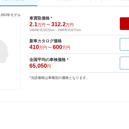
1993年モデル
車買取価格 *
2.1
～
312.2
万円
万円
1994年式/20万km
～
1995年式/5千km
新車カタログ価格
410
～
600
万円
万円
全国平均の車検価格 *
65,050
円
*当該価格は車種別の価格となります。