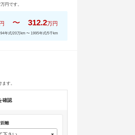
2
万円です。
〜
312.2
円
万円
994年式/20万km
〜
1995年式/5千km
けます。
を確認
距離