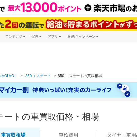
コンテンツ
保険
アプリ
お得/キャンペーン
楽天Carマガジン
キャンペーン一覧
ツ購入
自動車保険
楽天Carアプリ
自動車カタログ
ービス
楽天マイカー割
VOLVO）
850 エステート
850 エステートの買取相場
エステートの車買取価格・相場
車買取
相場
車検
費用
タイヤ・
車用