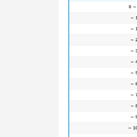
0 ～
～ 
～ 
～ 
～ 
～ 
～ 
～ 
～ 
～ 
～ 
～ 1