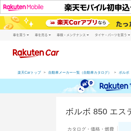
車を買う
車を売る
車検・メンテナンス
タイヤ・パーツを買う
試乗・商談
楽天Car車買取
車検予約
タイヤ・パー
キズ修理予約
新車
タイヤ交換サ
洗車・コーティング予約
メンテナンス管理
楽天Carトップ
自動車メーカー一覧（自動車カタログ）
ボルボ（
ボルボ 850 
カタログ・
価格・燃費