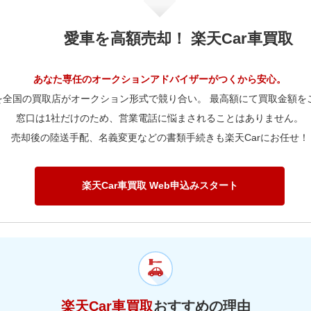
40,000km
32万
70,000km
56.5万
60,000km
293.7万
50,000km
32万
愛車を高額売却！ 楽天Car車買取
80,000km
56.5万
70,000km
264.6万
60,000km
32万
90,000km
56.5万
80,000km
264.6万
70,000km
28.9万
あなた専任のオークションアドバイザーがつくから安心。
00,000km
40.6万
を全国の買取店がオークション形式で競り合い。 最高額にて買取金額を
90,000km
264.6万
80,000km
28.9万
窓口は1社だけのため、営業電話に悩まされることはありません。
20,000km
40.6万
00,000km
190.5万
90,000km
28.9万
売却後の陸送手配、名義変更などの書類手続きも楽天Carにお任せ！
50,000km
32.2万
20,000km
190.5万
00,000km
20.8万
80,000km
25.9万
50,000km
150.8万
20,000km
20.8万
楽天Car車買取 Web申込みスタート
00,000km
19.2万
80,000km
121.7万
50,000km
16.4万
00,000km
89.9万
80,000km
13.2万
00,000km
9.8万
楽天Car車買取
おすすめの理由