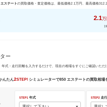
0 エステート
の買取価格・査定価格は、最低価格
2.1
万円、最高価格
312.
2.1
万
1
ーター
、年式・走行距離を入力するだけで、現在の相場をすぐにご確認いただ
2
かんたん
STEP!
シミュレーターで
850 エステート
の買取相場
年式
走行
STEP1
STEP2
ト