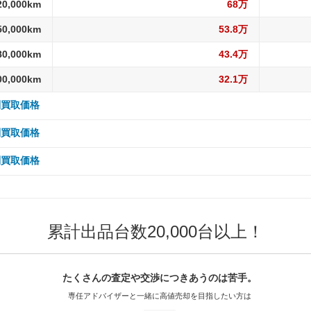
20,000km
68万
50,000km
53.8万
80,000km
43.4万
00,000km
32.1万
別買取価格
 5,000km
66.6万
別買取価格
10,000km
66.6万
 5,000km
312.2万
別買取価格
15,000km
66.6万
10,000km
312.2万
 5,000km
34.1万
20,000km
66.6万
15,000km
312.2万
10,000km
34.1万
累計出品台数20,000台以上！
30,000km
66.6万
20,000km
312.2万
15,000km
34.1万
40,000km
62.7万
30,000km
312.2万
20,000km
34.1万
たくさんの査定や交渉に
つきあうのは苦手。
50,000km
62.7万
40,000km
293.7万
30,000km
34.1万
専任アドバイザーと一緒に
高値売却を目指したい方は
60,000km
62.7万
50,000km
293.7万