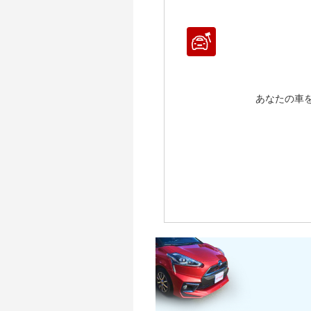
～ 
～ 
～ 
～ 
～ 
～ 
～ 
～ 
～ 
～ 
～ 1
あなたの車
～ 
～ 
～ 1
～ 1
～ 
～ 1
～ 1
～ 1
～ 1
～ 1
～ 1
～ 2
～ 1
～ 1
～ 2
～ 1
～ 2