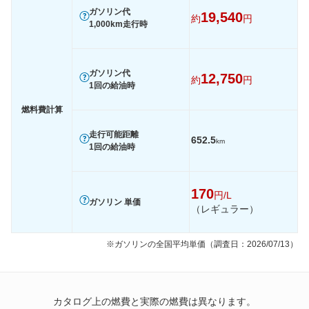
ガソリン代
装備詳細を見る
装備詳細を見る
装備
装備オプション
19,540
約
円
1,000km走行時
ガソリン代
12,750
約
円
1回の給油時
燃料費計算
走行可能距離
652.5
km
1回の給油時
170
円/L
ガソリン 単価
（レギュラー）
※ガソリンの全国平均単価（調査日：2026/07/13）
カタログ上の燃費と実際の燃費は異なります。