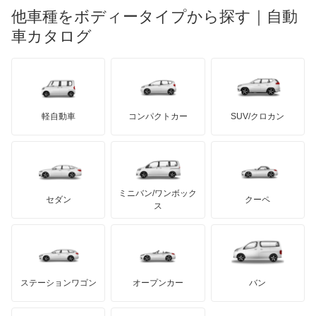
ロータス
ランチア
他車種をボディータイプから探す｜自動
日産ディーゼル
もっと見る
マイバッハ
キア
リンカーン
プロトン
車カタログ
ローバー
ランボルギーニ
日野自動車
ブラバス
サンヨン
デロリアン
TD
ロールスロイス
デトマソ
三菱ふそう
ミニ
ADモータース
サリーン
ドンカーブート
ジネッタ
アバルト
軽自動車
コンパクトカー
SUV/クロカン
UDトラックス
アルテガ
プリムス
バーキン
もっと見る
ケータハム
イノチェンティ
レクサス
テスラ
セアト
もっと見る
カーボディーズ
もっと見る
アキュラ
ミニバン/ワンボック
ジープ
KTM
セダン
クーペ
モーガン
ス
もっと見る
ダッジ
アルテガ
バンデンプラス
GMC
マクラーレン
もっと見る
ステーションワゴン
オープンカー
バン
ハマー
オースチン