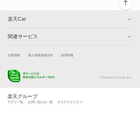
楽天Car
関連サービス
TOP
よくある質問
キャンペーン一覧
試乗・商談
新車購入
企業情報
個人情報保護方針
採用情報
楽天Car車買取
車検予約
キズ修理予約
洗車・コーティング予約
© Rakuten Group, Inc.
メンテナンス管理
タイヤ・パーツ購入
タイヤ交換サービス
楽天Car マガジン
楽天グループ
自動車カタログ
自動車保険
アプリ一覧
お問い合わせ一覧
サステナビリティ
楽天マイカー割