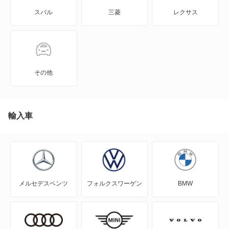
スバル
三菱
レクサス
960
960 エステート
C30
その他
C40
C70
輸入車
EX30
EX40
メルセデスベンツ
フォルクスワーゲン
BMW
S40
S60