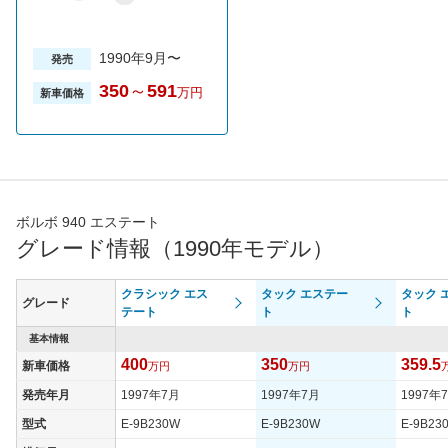
1990年9月〜
発売
350
～
591
万円
新車価格
ボルボ 940 エステート
グレード情報（1990年モデル）
クラシック エス
タック エステー
タック 
グレード
テート
ト
ト
基本情報
400
350
359.5
新車価格
万円
万円
発売年月
1997年7月
1997年7月
1997年
型式
E-9B230W
E-9B230W
E-9B23