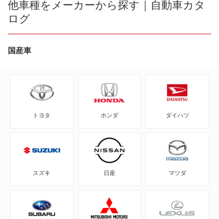
他車種をメーカーから探す｜自動車カタ
V50
ログ
480
V60
740
国産車
V70
740 エステート
V90
760
XC70
トヨタ
ホンダ
ダイハツ
760 エステート
もっと見る
780
850
スズキ
日産
マツダ
850 エステート
940