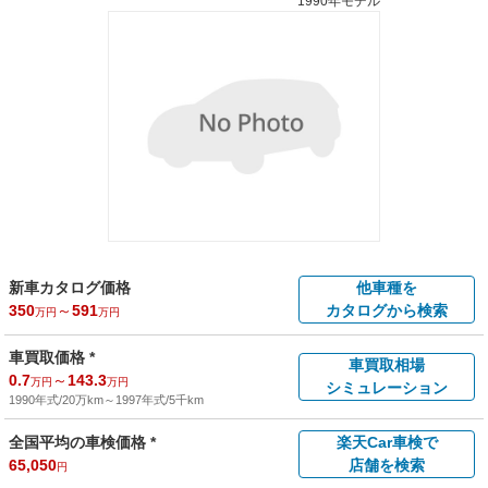
1990年モデル
新車カタログ価格
他車種を
350
～
591
カタログから検索
万円
万円
車買取価格 *
車買取相場
0.7
～
143.3
万円
万円
シミュレーション
1990年式/20万km
～
1997年式/5千km
全国平均の車検価格 *
楽天Car車検で
65,050
店舗を検索
円