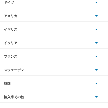
ドイツ
日産
XC70
AMG
アメリカ
ホンダ
XC90
BMW
キャデラック
イギリス
三菱
クロスカントリー
BMWアルピナ
クライスラー
TVR
イタリア
マツダ
スマート
もっと見る
サターン
アストンマーティン
アルファロメオ
フランス
いすゞ
アウディ
シボレー
ジャガー
アウトビアンキ
シトロエン
スバル
スウェーデン
オペル
ビュイック
ダイムラー
フィアット
プジョー
スズキ
サーブ
フォルクスワーゲン
韓国
フォード
ベントレー
フェラーリ
ルノー
ダイハツ
ボルボ
ポルシェ
ヒョンデ
ポンティアック
輸入車その他
ランドローバー
マセラティ
ブガッティ
光岡自動車
メルセデス・ベンツ
デーウ
もっと見る
マーキュリー
BYD