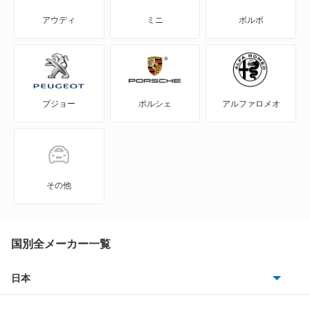
S70
アウディ
ミニ
ボルボ
S80
S90
プジョー
ポルシェ
アルファロメオ
V40
V50
V60
その他
V70
V90
国別全メーカー一覧
XC40
日本
トヨタ
XC60