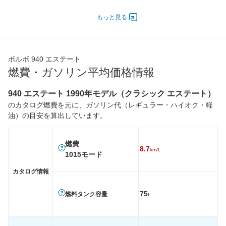
ドア
エンジン
もっと見る
最高出力
- [165]/ 5,700
- [130]/ 4,900
- [130]/ 
最高トルク
264 [26.9]/ 3,450
- [23.4]/ 2,300
- [23.4]/
ボルボ 940 エステート
過給機
TB
TB
TB
燃費・ガソリン平均価格情報
タイヤ
前輪サイズ
205/55R16
195/65R15
195/65
940 エステート 1990年モデル（クラシック エステート）
後輪サイズ
205/55R16
195/65R15
195/65
のカタログ燃費を元に、ガソリン代（レギュラー・ハイオク・軽
油）の目安を算出しています。
燃費
WLTC
-
-
-
WLTC/市街地
-
-
-
燃費
8.7
km/L
1015モード
WLTC/郊外
-
-
-
カタログ情報
WLTC/高速道路
-
-
-
JC08
-
-
-
75
燃料タンク容量
L
1015
8.7km/L
8.5km/L
8.5km/L
60km定地
-
-
-