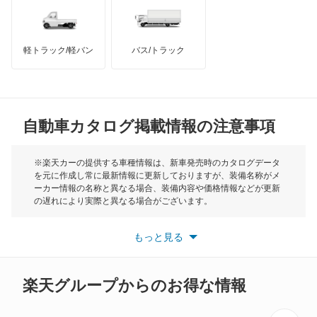
インフィニティ
モーリス
軽トラック/軽バン
バス/トラック
トライアンフ
もっと見る
MG
自動車カタログ掲載情報の注意事項
ミニ
モーク
※楽天カーの提供する車種情報は、新車発売時のカタログデータ
を元に作成し常に最新情報に更新しておりますが、装備名称がメ
ーカー情報の名称と異なる場合、装備内容や価格情報などが更新
もっと見る
の遅れにより実際と異なる場合がございます。
※最新情報につきましては、各メーカーの情報をご確認くださ
い。
もっと見る
※また安全装備につきましては同名称の装備であっても動作範囲
や性能に違いがございますので、詳細情報は各メーカーの情報を
ご確認ください。
楽天グループからのお得な情報