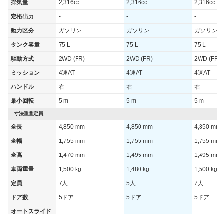
排気量
2,316cc
2,316cc
2,316cc
定格出力
-
-
-
動力区分
ガソリン
ガソリン
ガソリ
タンク容量
75 L
75 L
75 L
駆動方式
2WD (FR)
2WD (FR)
2WD (F
ミッション
4速AT
4速AT
4速AT
ハンドル
右
右
右
最小回転
5 m
5 m
5 m
寸法重量定員
全長
4,850 mm
4,850 mm
4,850 
全幅
1,755 mm
1,755 mm
1,755 
全高
1,470 mm
1,495 mm
1,495 
車両重量
1,500 kg
1,480 kg
1,500 kg
定員
7人
5人
7人
ドア数
5ドア
5ドア
5ドア
オートスライド
-
-
-