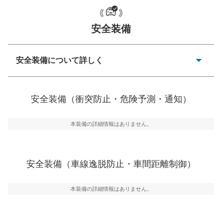
安全装備
一般的な荷物のサイズの目安
安全装備について詳しく
衝突防止
前走車や歩行者との衝突を回避するプリクラッシュブレ
安全装備（衝突防止・危険予測・通知）
ーキアシスト、ABSなどが装備されています。
危険予測・通知
本装備の詳細情報はありません。
見えにくい場所に潜む危険を予測・通知するためのシス
テムなどが装備されています。
車線逸脱防止
安全装備（車線逸脱防止・車間距離制御）
車線のはみだしやふらつきを防止するためにレーンキー
プアシストなどが装備されています
本装備の詳細情報はありません。
車間距離制御
安全な車間距離を保ちながら前車を追従するアダプティ
ブ・クルーズ・コントロールなどが装備されています。