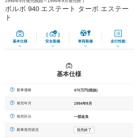
1994年9月発売開始～1995年9月発売終了
65,050
店舗を検索
円
ボルボ 940 エステート ターボ エステー
*当該価格は車種別の価格となります。
ト
基本仕様
安全装備
車両装備
走行性能
基本仕様
新車価格
470万円(税抜)
発売年月
1994年9月
発売区分
一部改良
新車発売状況
発売終了