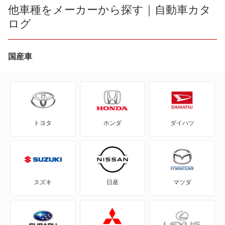
240 エステート
他車種をメーカーから探す｜自動車カタ
ログ
480
740
国産車
740 エステート
760
トヨタ
ホンダ
ダイハツ
760 エステート
780
850
スズキ
日産
マツダ
850 エステート
940