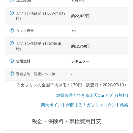
1015燃費
7.7km/L
ガソリン代目安（1,000km走行
約22,077円
時）
タンク容量
75L
ガソリン代目安（1回の給油
約12,750円
時）
使用燃料
レギュラー
適合規制・認定レベル値
-
※ガソリンの全国平均単価：170円（調査日：2026/07/13）
燃費管理もできる楽天Carアプリ(無料)
楽天ポイントが貯まる！ガソリンスタンド検索
税金・保険料・車検費用目安
一般的な車体のサイズの目安