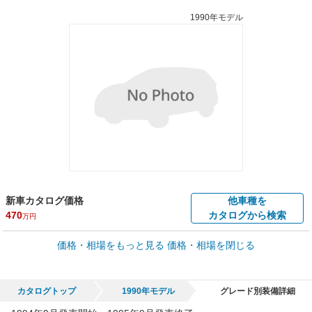
1990年モデル
新車カタログ価格
他車種を
470
カタログから検索
万円
車買取価格 *
価格・相場をもっと見る
価格・相場を閉じる
車買取相場
0.7
～
143.3
万円
万円
シミュレーション
1990年式/20万km
～
1997年式/5千km
カタログトップ
1990年モデル
グレード別装備詳細
全国平均の車検価格 *
楽天Car車検で