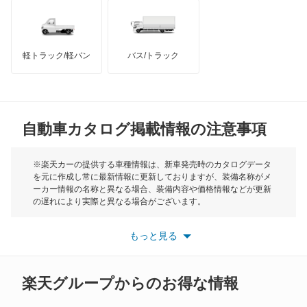
インフィニティ
モーリス
軽トラック/軽バン
バス/トラック
トライアンフ
もっと見る
MG
自動車カタログ掲載情報の注意事項
ミニ
モーク
※楽天カーの提供する車種情報は、新車発売時のカタログデータ
を元に作成し常に最新情報に更新しておりますが、装備名称がメ
ーカー情報の名称と異なる場合、装備内容や価格情報などが更新
もっと見る
の遅れにより実際と異なる場合がございます。
※最新情報につきましては、各メーカーの情報をご確認くださ
い。
もっと見る
※また安全装備につきましては同名称の装備であっても動作範囲
や性能に違いがございますので、詳細情報は各メーカーの情報を
ご確認ください。
楽天グループからのお得な情報