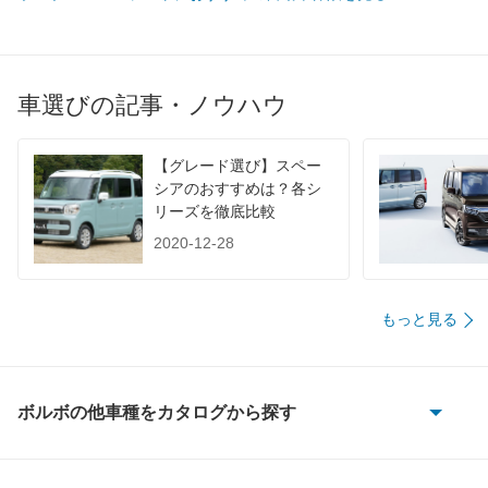
WLTC/高速道路
-
-
-
JC08
-
-
-
1015
7.7km/L
7.7km/L
7.7km/L
車選びの記事・ノウハウ
60km定地
-
-
-
装備詳細を見る
装備詳細を見る
装備
装備オプション
【グレード選び】スペー
シアのおすすめは？各シ
リーズを徹底比較
2020-12-28
もっと見る
ボルボの他車種をカタログから探す
240