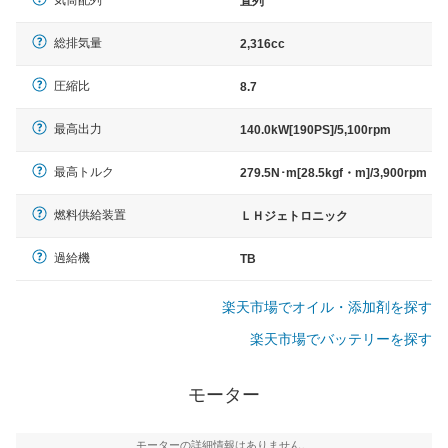
気筒配列
直列
総排気量
2,316cc
圧縮比
8.7
最高出力
140.0kW[190PS]/5,100rpm
最高トルク
279.5N･m[28.5kgf・m]/3,900rpm
燃料供給装置
ＬＨジェトロニック
過給機
TB
楽天市場でオイル・添加剤を探す
楽天市場でバッテリーを探す
モーター
モーターの詳細情報はありません。