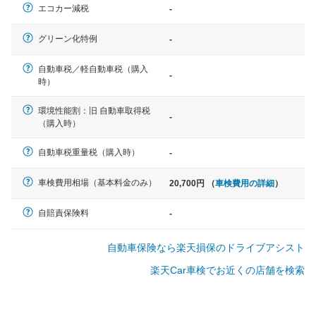
エコカー減税
-
軽自動車
グリーン化特例
-
N-BOX、ワゴンR、タント、アル
ト など
自動車税／軽自動車税（購入
-
時）
環境性能割：旧 自動車取得税
-
（購入時）
中型車
ノア、セレナ、プリウス、カロー
自動車税重量税（購入時）
-
ラ、ステップワゴン など
車検費用相場（基本料金のみ）
20,700円 （
車検費用の詳細
）
自賠責保険料
-
大型車
自動車保険なら楽天損保のドライブアシスト
クラウン、アルファード、フォレ
スター、ハイエースワゴン、デリ
楽天Car車検でお近くの店舗を検索
カD:5 など