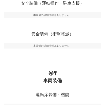
安全装備（運転操作・駐車支援）
運転・駐車支援
駐車をスムーズに行うためにインテリジェンスパーキン
グ・アシストやサイドブラインドモニターなどが装備さ
本装備の詳細情報はありません。
れています。
衝撃軽減
万が一車体が衝撃を受けたときに、運転者・同乗者を守
安全装備（衝撃軽減）
るSRSエアバッグシステム、プリテンショナーシートベ
ルトなどが装備されています。
本装備の詳細情報はありません。
車両装備
運転席装備・機能