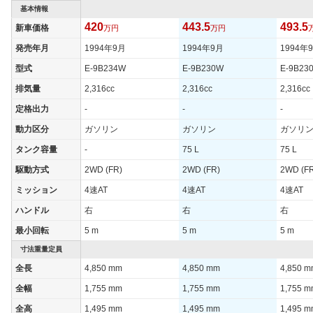
基本情報
420
443.5
493.5
新車価格
万円
万円
発売年月
1994年9月
1994年9月
1994年
型式
E-9B234W
E-9B230W
E-9B23
排気量
2,316cc
2,316cc
2,316cc
定格出力
-
-
-
動力区分
ガソリン
ガソリン
ガソリ
タンク容量
-
75 L
75 L
駆動方式
2WD (FR)
2WD (FR)
2WD (F
ミッション
4速AT
4速AT
4速AT
ハンドル
右
右
右
最小回転
5 m
5 m
5 m
寸法重量定員
全長
4,850 mm
4,850 mm
4,850 
全幅
1,755 mm
1,755 mm
1,755 
全高
1,495 mm
1,495 mm
1,495 