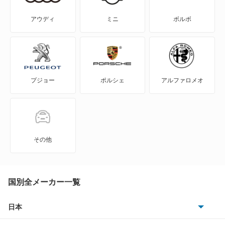
S70
アウディ
ミニ
ボルボ
S80
S90
プジョー
ポルシェ
アルファロメオ
V40
V50
V60
その他
V70
V90
国別全メーカー一覧
XC40
日本