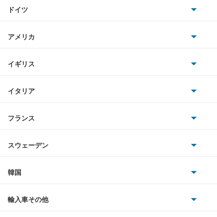
トヨタ
XC60
ドイツ
日産
XC70
AMG
アメリカ
ホンダ
XC90
BMW
キャデラック
イギリス
三菱
クロスカントリー
BMWアルピナ
クライスラー
TVR
イタリア
マツダ
スマート
もっと見る
サターン
アストンマーティン
アルファロメオ
フランス
いすゞ
アウディ
シボレー
ジャガー
アウトビアンキ
シトロエン
スバル
スウェーデン
オペル
ビュイック
ダイムラー
フィアット
プジョー
スズキ
サーブ
フォルクスワーゲン
韓国
フォード
ベントレー
フェラーリ
ルノー
ダイハツ
ボルボ
ポルシェ
ヒョンデ
ポンティアック
輸入車その他
ランドローバー
マセラティ
ブガッティ
光岡自動車
メルセデス・ベンツ
デーウ
もっと見る