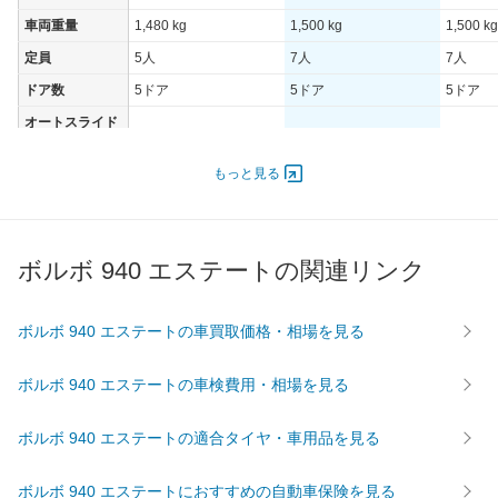
車両重量
1,480 kg
1,500 kg
1,500 kg
定員
5人
7人
7人
ドア数
5ドア
5ドア
5ドア
オートスライド
-
-
-
ドア
エンジン
もっと見る
最高出力
121.00 [165]/ 4,800
121.00 [165]/ 4,800
140.00 [
最高トルク
263.8 [26.9]/ 3,450
263.8 [26.9]/ 3,450
279.5 [2
ボルボ 940 エステートの関連リンク
過給機
TB
TB
TB
タイヤ
前輪サイズ
195/65R15
195/65R15
205/55
ボルボ 940 エステートの車買取価格・相場を見る
後輪サイズ
195/65R15
195/65R15
205/55
ボルボ 940 エステートの車検費用・相場を見る
燃費
WLTC
-
-
-
ボルボ 940 エステートの適合タイヤ・車用品を見る
WLTC/市街地
-
-
-
WLTC/郊外
-
-
-
ボルボ 940 エステートにおすすめの自動車保険を見る