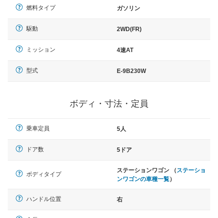
燃料タイプ
ガソリン
駆動
2WD(FR)
ミッション
4速AT
型式
E-9B230W
ボディ・寸法・定員
乗車定員
5人
ドア数
5ドア
ステーションワゴン （
ステーショ
ボディタイプ
ンワゴンの車種一覧
）
ハンドル位置
右