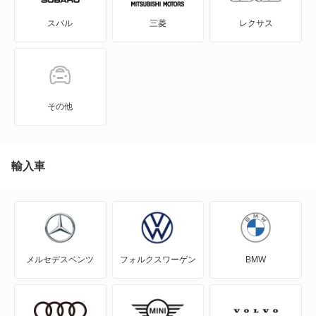
スバル
三菱
レクサス
960
960 エステート
C30
その他
C40
C70
輸入車
EX30
EX40
メルセデスベンツ
フォルクスワーゲン
BMW
S40
S60