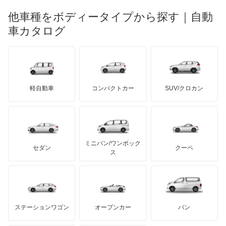
マーキュリー
BYD
ロータス
ランチア
他車種をボディータイプから探す｜自動
日産ディーゼル
もっと見る
マイバッハ
キア
リンカーン
プロトン
車カタログ
ローバー
ランボルギーニ
日野自動車
ブラバス
サンヨン
デロリアン
TD
ロールスロイス
デトマソ
三菱ふそう
ミニ
ADモータース
サリーン
ドンカーブート
ジネッタ
アバルト
軽自動車
コンパクトカー
SUV/クロカン
UDトラックス
アルテガ
プリムス
バーキン
もっと見る
ケータハム
イノチェンティ
レクサス
テスラ
セアト
もっと見る
カーボディーズ
もっと見る
アキュラ
ミニバン/ワンボック
ジープ
KTM
セダン
クーペ
モーガン
ス
もっと見る
ダッジ
アルテガ
バンデンプラス
GMC
マクラーレン
もっと見る
ステーションワゴン
オープンカー
バン
ハマー
オースチン