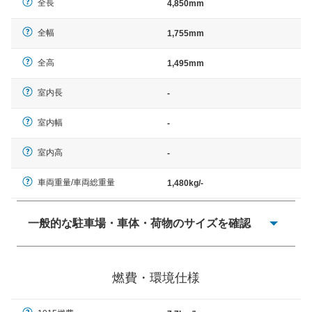
全長
4,850mm
全幅
1,755mm
全高
1,495mm
室内長
-
室内幅
-
室内高
-
車両重量/車両総重量
1,480kg/-
一般的な駐車場・車体・荷物のサイズを確認
一般的に塗料などによる駐車場ライン施工の際には、1台
当たりのスペースと駐車に必要な車路幅が、幅 2,500mm
燃費・環境仕様
× 長さ 5,000mm 車路幅 5,000mmというサイズが標準値
（最低値）とされる事が多いようです。