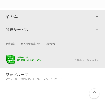
楽天Car
関連サービス
TOP
よくある質問
キャンペーン一覧
試乗・商談
新車購入
企業情報
個人情報保護方針
採用情報
楽天Car車買取
車検予約
キズ修理予約
洗車・コーティング予約
© Rakuten Group, Inc.
メンテナンス管理
タイヤ・パーツ購入
タイヤ交換サービス
楽天Car マガジン
楽天グループ
自動車カタログ
自動車保険
アプリ一覧
お問い合わせ一覧
サステナビリティ
楽天マイカー割