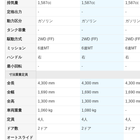
排気量
1,587cc
1,587cc
1,587cc
定格出力
-
-
-
動力区分
ガソリン
ガソリン
ガソリ
タンク容量
-
-
-
駆動方式
2WD (FF)
2WD (FF)
2WD (FF
ミッション
6速MT
6速MT
6速MT
ハンドル
右
右
右
最小回転
-
-
-
寸法重量定員
全長
4,300 mm
4,300 mm
4,300 
全幅
1,690 mm
1,690 mm
1,690 
全高
1,300 mm
1,300 mm
1,300 
車両重量
1,060 kg
1,080 kg
-
定員
4人
4人
4人
ドア数
2ドア
2ドア
2ドア
オートスライド