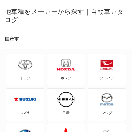
bB
他車種をメーカーから探す｜自動車カタ
カレン
ログ
bZ4X
キャバリエ
bZ4X ツーリング
国産車
サイノス
C+pod
スプリンタートレノ
C-HR
スープラ
トヨタ
ホンダ
ダイハツ
eQ
セプタークーペ
FJ クルーザー
セラ
GR86
セリカ
スズキ
日産
マツダ
GRカローラ
ソアラ