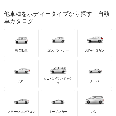
ブガッティ
光岡自動車
イプサム
メルセデス・ベンツ
デーウ
もっと見る
マーキュリー
BYD
ロータス
ランチア
他車種をボディータイプから探す｜自動
日産ディーゼル
もっと見る
ウィッシュ
マイバッハ
キア
リンカーン
プロトン
車カタログ
ローバー
ランボルギーニ
日野自動車
ウィンダム
ブラバス
サンヨン
デロリアン
TD
ロールスロイス
デトマソ
三菱ふそう
エスクァイア
ミニ
ADモータース
サリーン
ドンカーブート
ジネッタ
アバルト
軽自動車
コンパクトカー
SUV/クロカン
UDトラックス
エスクァイア ハイブリッド
アルテガ
プリムス
バーキン
もっと見る
ケータハム
イノチェンティ
レクサス
エスティマ
テスラ
セアト
もっと見る
カーボディーズ
もっと見る
アキュラ
エスティマ ハイブリッド
ミニバン/ワンボック
ジープ
KTM
セダン
クーペ
モーガン
ス
エスティマエミーナ
もっと見る
ダッジ
アルテガ
バンデンプラス
エスティマルシーダ
GMC
マクラーレン
もっと見る
ステーションワゴン
オープンカー
バン
オリジン