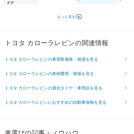
-
-
-
ドア
エンジン
もっと見る
最高出力
- [-]/ -
- [-]/ -
- [-]/ -
最高トルク
- [-]/ -
- [-]/ -
- [-]/ -
過給機
-
-
-
トヨタ カローラレビンの関連情報
タイヤ
前輪サイズ
-
-
-
トヨタ カローラレビンの車買取価格・相場を見る
後輪サイズ
-
-
-
燃費
トヨタ カローラレビンの車検費用・相場を見る
WLTC
-
-
-
WLTC/市街地
-
-
-
トヨタ カローラレビンの適合タイヤ・車用品を見る
WLTC/郊外
-
-
-
トヨタ カローラレビンにおすすめの自動車保険を見る
WLTC/高速道路
-
-
-
JC08
-
-
-
1015
-
-
-
60km定地
-
-
-
車選びの記事・ノウハウ