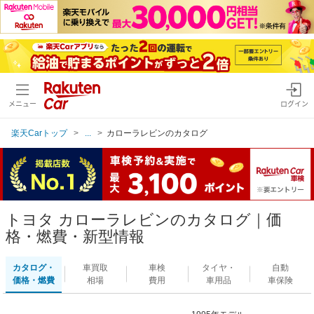
メニュー
ログイン
楽天Carトップ
...
カローラレビンのカタログ
トヨタ カローラレビンのカタログ｜価
格・燃費・新型情報
カタログ・
車買取
車検
タイヤ・
自動
価格・燃費
相場
費用
車用品
車保険