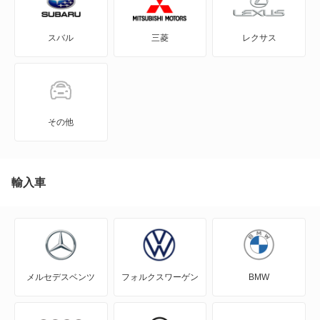
GRヤリス
もっと見る
スバル
三菱
レクサス
iQ
JPN TAXI
MIRAI
その他
MR-S
MR2
輸入車
RAV4
RAV4 PHV
メルセデスベンツ
フォルクスワーゲン
BMW
RAV4 ハイブリッド
SAI