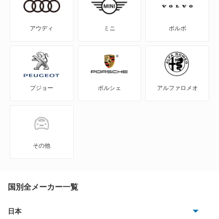
WILL-VI
アウディ
ミニ
ボルボ
WILL-VS
WILL-サイファ
プジョー
ポルシェ
アルファロメオ
アイシス
アクア
アバロン
その他
アベンシスセダン
アベンシスワゴン
国別全メーカー一覧
アリオン
日本