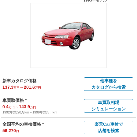
1995年モデル
新車カタログ価格
他車種を
137.3
～
201.6
カタログから検索
万円
万円
車買取価格 *
車買取相場
0.4
～
143.9
万円
万円
シミュレーション
1992年式/20万km
～
1999年式/5千km
全国平均の車検価格 *
楽天Car車検で
56,270
店舗を検索
円