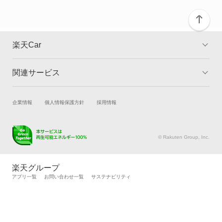
カリーナサーフ
カリーナバン
楽天Car
カルディナ
関連サービス
TOP
よくある質問
カルディナバン
キャンペーン一覧
試乗・商談
新車購入
企業情報
個人情報保護方針
採用情報
カレン
楽天Car車買取
車検予約
カローラ
キズ修理予約
洗車・コーティング予約
© Rakuten Group, Inc.
メンテナンス管理
タイヤ・パーツ購入
カローラ クーペ
タイヤ交換サービス
楽天Car マガジン
楽天グループ
自動車カタログ
自動車保険
アプリ一覧
お問い合わせ一覧
サステナビリティ
カローラ ツーリング
楽天マイカー割
カローラ ツーリング ハイブリッド