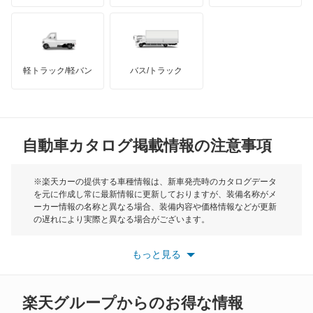
ハマー
オースチン
オーパ
インフィニティ
モーリス
オーリス
軽トラック/軽バン
バス/トラック
トライアンフ
もっと見る
オーリス ハイブリッド
MG
カムリ
自動車カタログ掲載情報の注意事項
ミニ
カムリ ハイブリッド
モーク
※楽天カーの提供する車種情報は、新車発売時のカタログデータ
を元に作成し常に最新情報に更新しておりますが、装備名称がメ
カムリグラシア
ーカー情報の名称と異なる場合、装備内容や価格情報などが更新
もっと見る
の遅れにより実際と異なる場合がございます。
カムロード
※最新情報につきましては、各メーカーの情報をご確認くださ
い。
もっと見る
※また安全装備につきましては同名称の装備であっても動作範囲
カリーナ
や性能に違いがございますので、詳細情報は各メーカーの情報を
ご確認ください。
カリーナED
楽天グループからのお得な情報