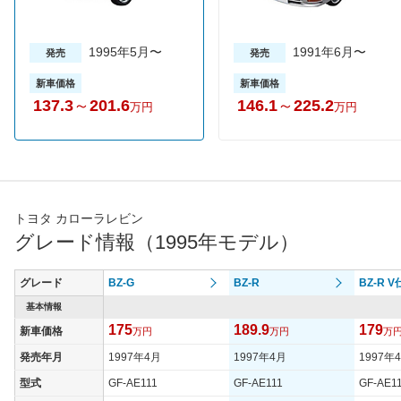
1995年5月〜
1991年6月〜
発売
発売
新車価格
新車価格
137.3
～
201.6
146.1
～
225.2
万円
万円
トヨタ カローラレビン
グレード情報（1995年モデル）
グレード
BZ-G
BZ-R
BZ-R 
基本情報
175
189.9
179
新車価格
万円
万円
万
発売年月
1997年4月
1997年4月
1997年
型式
GF-AE111
GF-AE111
GF-AE1