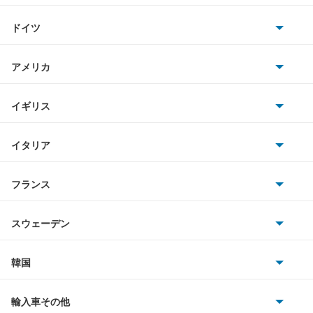
トヨタ
アリスト
ドイツ
日産
アルテッツァ
AMG
アメリカ
ホンダ
アルテッツァジータ
BMW
キャデラック
イギリス
三菱
アルファード
BMWアルピナ
クライスラー
TVR
イタリア
マツダ
アルファード PHEV
スマート
サターン
アストンマーティン
アルファロメオ
フランス
いすゞ
アルファード ハイブリッド
アウディ
シボレー
ジャガー
アウトビアンキ
シトロエン
スバル
アレックス
スウェーデン
オペル
ビュイック
ダイムラー
フィアット
プジョー
スズキ
サーブ
アーバンサポーター
フォルクスワーゲン
韓国
フォード
ベントレー
フェラーリ
ルノー
ダイハツ
ボルボ
イスト
ポルシェ
ヒョンデ
ポンティアック
輸入車その他
ランドローバー
マセラティ