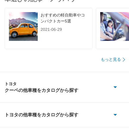
装備詳細を見る
装備詳細を見る
装備
装備オプション
おすすめの軽自動車やコ
ンパクトカー5選
2021-06-29
もっと見る
トヨタ
クーペの他車種をカタログから探す
86
GR86
トヨタの他車種をカタログから探す
86
MR2