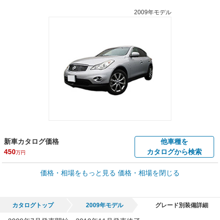
2009年モデル
新車カタログ価格
他車種を
450
カタログから検索
万円
車買取価格 *
価格・相場をもっと見る
価格・相場を閉じる
車買取相場
8.6
～
129
万円
万円
シミュレーション
2014年式/20万km
～
2016年式/5千km
カタログトップ
2009年モデル
グレード別装備詳細
全国平均の車検価格 *
楽天Car車検で