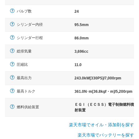
バルブ数
24
シリンダー内径
95.5mm
シリンダー行程
86.0mm
総排気量
3,696cc
圧縮比
11.0
最高出力
243.0kW[330PS]/7,000rpm
最高トルク
361.0N･m[36.8kgf・m]/5,200rpm
ＥＧＩ（ＥＣＳＳ）電子制御燃料噴
燃料供給装置
射装置
楽天市場でオイル・添加剤を探す
楽天市場でバッテリーを探す