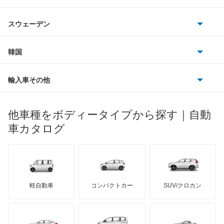
アウディ
シボレー
ジャガー
アウトビアンキ
シトロエン
スバル
インフィニティQ45
スウェーデン
オペル
ビュイック
ダイムラー
フィアット
プジョー
スズキ
サーブ
ウイングロード
フォルクスワーゲン
韓国
フォード
ベントレー
フェラーリ
ルノー
ダイハツ
ボルボ
エキスパート
ポルシェ
ヒョンデ
ポンティアック
輸入車その他
ランドローバー
マセラティ
ブガッティ
光岡自動車
エクストレイル
メルセデス・ベンツ
デーウ
もっと見る
マーキュリー
BYD
ロータス
ランチア
他車種をボディータイプから探す｜自動
日産ディーゼル
もっと見る
エクストレイル ハイブリッド
マイバッハ
キア
リンカーン
プロトン
車カタログ
ローバー
ランボルギーニ
日野自動車
エスカルゴ
ブラバス
サンヨン
デロリアン
TD
ロールスロイス
デトマソ
三菱ふそう
エルグランド
ミニ
ADモータース
サリーン
ドンカーブート
ジネッタ
アバルト
軽自動車
コンパクトカー
SUV/クロカン
UDトラックス
オッティ
アルテガ
プリムス
バーキン
もっと見る
ケータハム
イノチェンティ
レクサス
オースター
テスラ
セアト
もっと見る