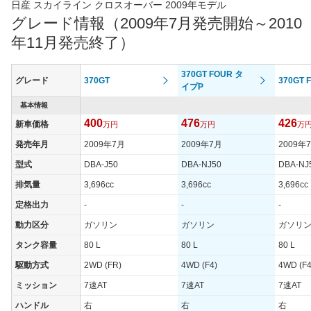
日産 スカイライン クロスオーバー 2009年モデル
グレード情報（2009年7月発売開始～2010
年11月発売終了）
370GT FOUR タ
グレード
370GT
370GT 
イプP
基本情報
400
476
426
新車価格
万円
万円
万
発売年月
2009年7月
2009年7月
2009年
型式
DBA-J50
DBA-NJ50
DBA-NJ
排気量
3,696cc
3,696cc
3,696cc
定格出力
-
-
-
動力区分
ガソリン
ガソリン
ガソリ
タンク容量
80 L
80 L
80 L
駆動方式
2WD (FR)
4WD (F4)
4WD (F4
ミッション
7速AT
7速AT
7速AT
ハンドル
右
右
右