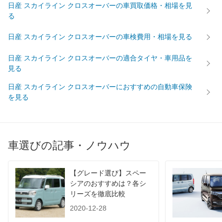
日産 スカイライン クロスオーバーの車買取価格・相場を見
後輪サイズ
225/55R18 98H
225/55R18 98H
225/55R
る
燃費
WLTC
-
-
-
日産 スカイライン クロスオーバーの車検費用・相場を見る
WLTC/市街地
-
-
-
日産 スカイライン クロスオーバーの適合タイヤ・車用品を
WLTC/郊外
-
-
-
見る
WLTC/高速道路
-
-
-
日産 スカイライン クロスオーバーにおすすめの自動車保険
JC08
-
-
-
を見る
1015
9.7km/L
9.1km/L
9.1km/L
60km定地
-
-
-
装備詳細を見る
装備詳細を見る
装備
装備オプション
車選びの記事・ノウハウ
【グレード選び】スペー
シアのおすすめは？各シ
リーズを徹底比較
2020-12-28