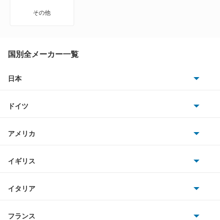
VWサンタナ
その他
アトラス
アトラス ハイブリッド
国別全メーカー一覧
アトラスダンプ
日本
トヨタ
アトラスバン
ドイツ
日産
アトラスロコ
AMG
アメリカ
ホンダ
アベニール
BMW
キャデラック
イギリス
三菱
アベニールカーゴ
BMWアルピナ
クライスラー
TVR
イタリア
マツダ
アベニールサリュー
スマート
サターン
アストンマーティン
アルファロメオ
フランス
いすゞ
アリア