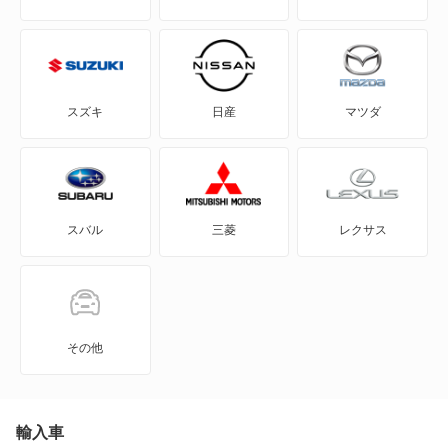
BE-1
e-NV200バン
スズキ
日産
マツダ
e-NV200ワゴン
GT-R
スバル
三菱
レクサス
KICKS
KIX
NT100クリッパー
その他
NT450アトラス
NT450アトラス ダンプ
輸入車