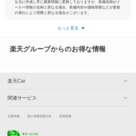
を元に作成し常に最新情報に更新しておりますが、装備名称がメ
クリッパーバン
ーカー情報の名称と異なる場合、装備内容や価格情報などが更新
もっと見る
の遅れにより実際と異なる場合がございます。
クリッパーリオ
※最新情報につきましては、各メーカーの情報をご確認くださ
い。
もっと見る
※また安全装備につきましては同名称の装備であっても動作範囲
クルー
や性能に違いがございますので、詳細情報は各メーカーの情報を
ご確認ください。
グロリア
楽天グループからのお得な情報
グロリアセダン
グロリアバン
楽天Car
グロリアワゴン
関連サービス
TOP
よくある質問
サクラ
キャンペーン一覧
試乗・商談
新車購入
企業情報
個人情報保護方針
採用情報
サニー
楽天Car車買取
車検予約
サニーカリフォルニア
キズ修理予約
洗車・コーティング予約