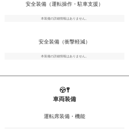
安全装備（運転操作・駐車支援）
運転・駐車支援
駐車をスムーズに行うためにインテリジェンスパーキン
グ・アシストやサイドブラインドモニターなどが装備さ
本装備の詳細情報はありません。
れています。
衝撃軽減
万が一車体が衝撃を受けたときに、運転者・同乗者を守
安全装備（衝撃軽減）
るSRSエアバッグシステム、プリテンショナーシートベ
ルトなどが装備されています。
本装備の詳細情報はありません。
車両装備
運転席装備・機能