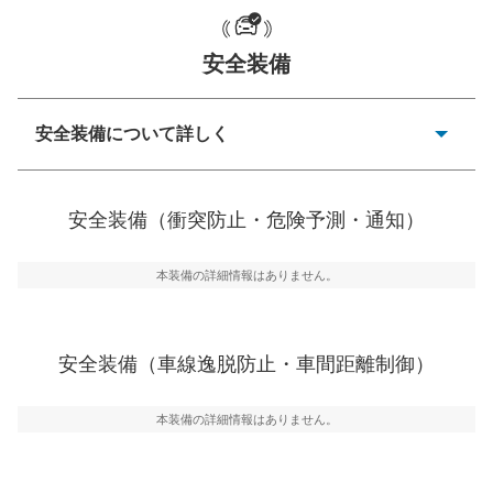
安全装備
一般的な荷物のサイズの目安
安全装備について詳しく
衝突防止
前走車や歩行者との衝突を回避するプリクラッシュブレ
安全装備（衝突防止・危険予測・通知）
ーキアシスト、ABSなどが装備されています。
危険予測・通知
本装備の詳細情報はありません。
見えにくい場所に潜む危険を予測・通知するためのシス
テムなどが装備されています。
車線逸脱防止
安全装備（車線逸脱防止・車間距離制御）
車線のはみだしやふらつきを防止するためにレーンキー
プアシストなどが装備されています
本装備の詳細情報はありません。
車間距離制御
安全な車間距離を保ちながら前車を追従するアダプティ
ブ・クルーズ・コントロールなどが装備されています。