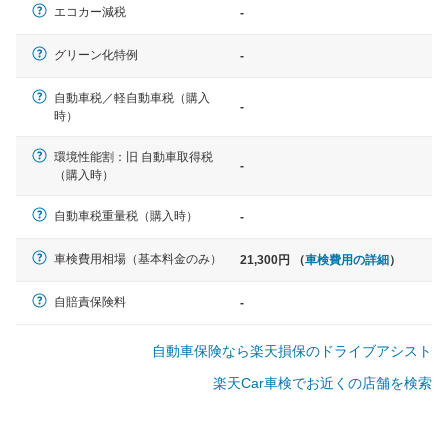
エコカー減税
-
軽自動車
グリーン化特例
-
N-BOX、ワゴンR、タント、アル
ト など
自動車税／軽自動車税（購入
-
時）
環境性能割：旧 自動車取得税
-
（購入時）
中型車
ノア、セレナ、プリウス、カロー
自動車税重量税（購入時）
-
ラ、ステップワゴン など
車検費用相場（基本料金のみ）
21,300円 （
車検費用の詳細
）
自賠責保険料
-
大型車
自動車保険なら楽天損保のドライブアシスト
クラウン、アルファード、フォレ
スター、ハイエースワゴン、デリ
楽天Car車検でお近くの店舗を検索
カD:5 など