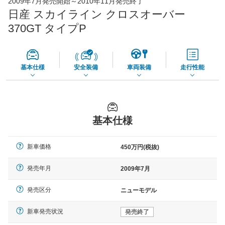
2009年7月発売開始～2010年11月発売終了
73,850
店舗を検索
円
日産 スカイライン クロスオーバー
*当該価格は車種別の価格となります。
370GT タイプP
基本仕様
安全装備
車両装備
走行性能
基本仕様
新車価格
450万円(税抜)
発売年月
2009年7月
発売区分
ニューモデル
新車発売状況
発売終了