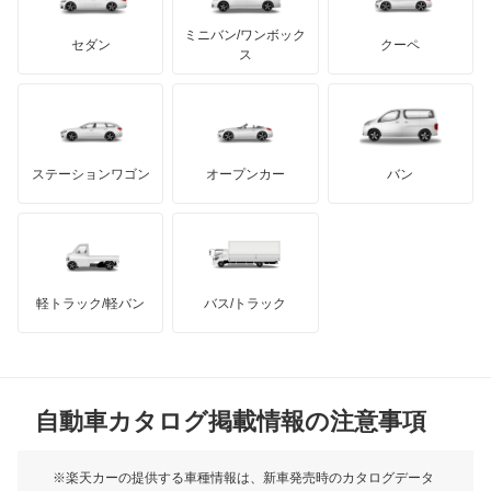
カーボディーズ
もっと見る
アキュラ
オーラ
ミニバン/ワンボック
ジープ
KTM
セダン
クーペ
モーガン
ス
キャラバンコーチ
もっと見る
ダッジ
アルテガ
バンデンプラス
キャラバンバン
GMC
マクラーレン
もっと見る
ステーションワゴン
オープンカー
バン
キャラバンマイクロバス
ハマー
オースチン
キャラバンワゴン
インフィニティ
モーリス
キューブ
軽トラック/軽バン
バス/トラック
トライアンフ
もっと見る
キューブキュービック
MG
クリッパーEV
自動車カタログ掲載情報の注意事項
ミニ
クリッパートラック
モーク
※楽天カーの提供する車種情報は、新車発売時のカタログデータ