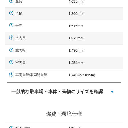
全長
4,635mm
全幅
1,800mm
全高
1,575mm
室内長
1,875mm
室内幅
1,480mm
室内高
1,254mm
車両重量/車両総重量
1,740kg/2,015kg
一般的な駐車場・車体・荷物のサイズを確認
一般的に塗料などによる駐車場ライン施工の際には、1台
当たりのスペースと駐車に必要な車路幅が、幅 2,500mm
燃費・環境仕様
× 長さ 5,000mm 車路幅 5,000mmというサイズが標準値
（最低値）とされる事が多いようです。