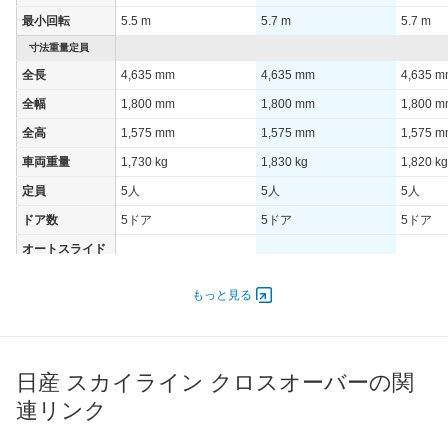
最小回転
5.5 m
5.7 m
5.7 m
寸法重量定員
全長
4,635 mm
4,635 mm
4,635 
全幅
1,800 mm
1,800 mm
1,800 
全高
1,575 mm
1,575 mm
1,575 
車両重量
1,730 kg
1,830 kg
1,820 kg
定員
5人
5人
5人
ドア数
5ドア
5ドア
5ドア
オートスライド
-
-
-
ドア
エンジン
もっと見る
最高出力
243.00 [330]/ 7,000
243.00 [330]/ 7,000
243.00 [
最高トルク
361 [36.8]/ 5,200
361 [36.8]/ 5,200
361 [36.
日産 スカイライン クロスオーバーの関
過給機
-
-
-
連リンク
タイヤ
前輪サイズ
225/55R18 98H
225/55R18 98H
225/55R