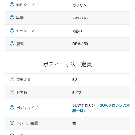
燃料タイプ
ガソリン
駆動
2WD(FR)
ミッション
7速AT
型式
DBA-J50
ボディ・寸法・定員
乗車定員
5人
ドア数
5ドア
SUV/クロカン （
SUV/クロカンの車
ボディタイプ
種一覧
）
ハンドル位置
右