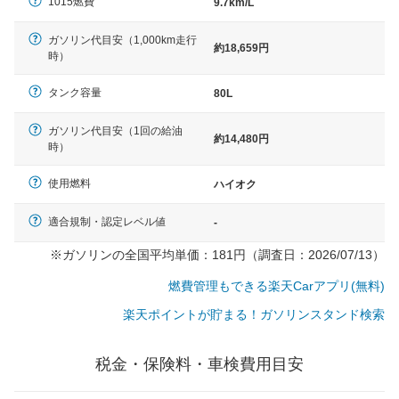
1015燃費
9.7km/L
ガソリン代目安（1,000km走行
約18,659円
時）
タンク容量
80L
ガソリン代目安（1回の給油
約14,480円
時）
使用燃料
ハイオク
適合規制・認定レベル値
-
※ガソリンの全国平均単価：181円（調査日：2026/07/13）
燃費管理もできる楽天Carアプリ(無料)
楽天ポイントが貯まる！ガソリンスタンド検索
税金・保険料・車検費用目安
一般的な車体のサイズの目安