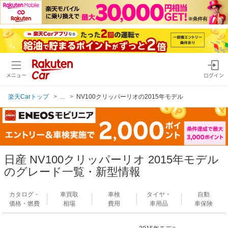
メニュー
ログイン
楽天Carトップ
...
NV100クリッパーリオの2015年モデル
日産 NV100クリッパーリオ 2015年モデル
のグレード一覧・新型情報
カタログ・
車買取
車検
タイヤ・
自動
価格・燃費
相場
費用
車用品
車保険