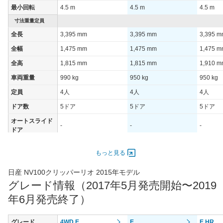
最小回転
4.5 m
4.5 m
4.5 m
装備詳細を見る
装備詳細を見る
装備
装備オプション
寸法重量定員
全長
3,395 mm
3,395 mm
3,395 
全幅
1,475 mm
1,475 mm
1,475 
全高
1,815 mm
1,815 mm
1,910 
車両重量
990 kg
950 kg
950 kg
定員
4人
4人
4人
ドア数
5ドア
5ドア
5ドア
オートスライド
-
-
-
ドア
エンジン
もっと見る
最高出力
47.00 [64]/ 6,000
47.00 [64]/ 6,000
47.00 [6
最高トルク
95 [9.7]/ 4,400
95 [9.7]/ 4,400
95 [9.7]/
日産 NV100クリッパーリオ 2015年モデル
グレード情報（2017年5月発売開始〜2019
過給機
TB
TB
TB
年6月発売終了）
タイヤ
タイヤサイズ
165/60R14 75H
165/60R14 75H
165/60R
(前)
グレード
4WD E
E
E HR