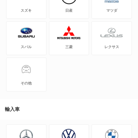
e-NV200バン
スズキ
日産
マツダ
e-NV200ワゴン
GT-R
スバル
三菱
レクサス
KICKS
KIX
NT100クリッパー
その他
NT450アトラス
NT450アトラス ダンプ
輸入車
NV100クリッパー
NV150 AD