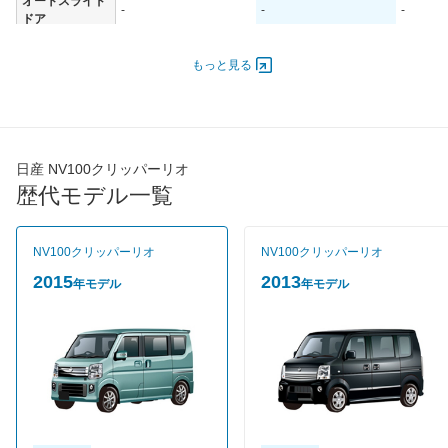
オートスライド
-
-
-
ドア
エンジン
もっと見る
最高出力
47.00 [64]/ 6,000
47.00 [64]/ 6,000
47.00 [6
最高トルク
95 [9.7]/ 4,400
95 [9.7]/ 4,400
95 [9.7]/
過給機
TB
TB
TB
タイヤ
日産 NV100クリッパーリオ
タイヤサイズ
歴代モデル一覧
165/60R14 75H
165/60R14 75H
165/60R
(前)
タイヤサイズ
165/60R14 75H
165/60R14 75H
165/60R
(後)
NV100クリッパーリオ
NV100クリッパーリオ
燃費
2015
2013
年モデル
年モデル
WLTCモード
-
-
-
WLTCモード(市
-
-
-
街地)
WLTCモード(郊
-
-
-
外)
WLTCモード(高
-
-
-
速道路)