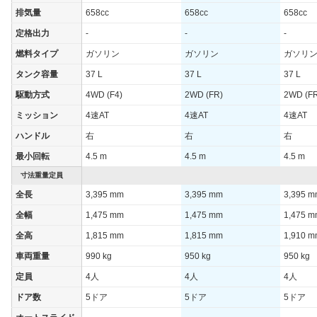
WLTCモード(市
-
-
-
排気量
658cc
658cc
658cc
街地)
定格出力
-
-
-
WLTCモード(郊
-
-
-
外)
燃料タイプ
ガソリン
ガソリン
ガソリ
WLTCモード(高
タンク容量
37 L
37 L
37 L
-
-
-
速道路)
駆動方式
4WD (F4)
2WD (FR)
2WD (F
JC08モード
14.6km/L
16.2km/L
16.2km/
ミッション
4速AT
4速AT
4速AT
1015モード
-
-
-
ハンドル
右
右
右
60km定地
-
-
-
最小回転
4.5 m
4.5 m
4.5 m
装備詳細を見る
装備詳細を見る
装備
装備オプション
寸法重量定員
全長
3,395 mm
3,395 mm
3,395 
全幅
1,475 mm
1,475 mm
1,475 
全高
1,815 mm
1,815 mm
1,910 
車両重量
990 kg
950 kg
950 kg
定員
4人
4人
4人
ドア数
5ドア
5ドア
5ドア