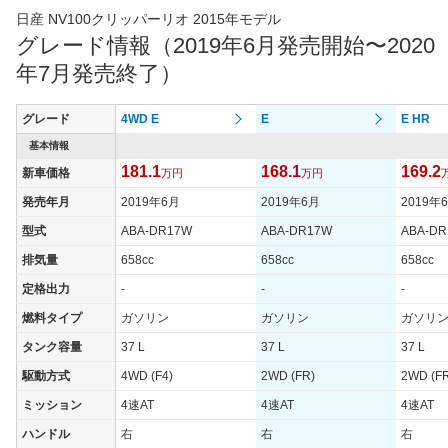
最高トルク
95 [9.7]/ 4,400
95 [9.7]/ 4,400
95 [9.7]/
日産 NV100クリッパーリオ 2015年モデル
グレード情報（2019年6月発売開始〜2020
過給機
TB
TB
TB
年7月発売終了）
タイヤ
タイヤサイズ
165/60R14 75H
165/60R14 75H
165/60R
(前)
グレード
4WD E
E
E HR
タイヤサイズ
基本情報
165/60R14 75H
165/60R14 75H
165/60R
(後)
181.1
168.1
169.2
新車価格
万円
万円
燃費
発売年月
2019年6月
2019年6月
2019年
WLTCモード
13.4km/L
13.4km/L
13.4km/
型式
ABA-DR17W
ABA-DR17W
ABA-D
WLTCモード(市
11.4km/L
11.4km/L
11.4km/
排気量
658cc
658cc
658cc
街地)
定格出力
-
-
-
WLTCモード(郊
14.1km/L
14.1km/L
14.1km/
外)
燃料タイプ
ガソリン
ガソリン
ガソリ
WLTCモード(高
タンク容量
37 L
37 L
37 L
14km/L
14km/L
14km/L
速道路)
駆動方式
4WD (F4)
2WD (FR)
2WD (F
JC08モード
-
-
-
ミッション
4速AT
4速AT
4速AT
1015モード
-
-
-
ハンドル
右
右
右
60km定地
-
-
-