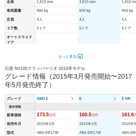
全高
1,815 mm
1,815 mm
1,910 
車両重量
990 kg
950 kg
950 kg
定員
4人
4人
4人
ドア数
5ドア
5ドア
5ドア
オートスライド
-
-
-
ドア
エンジン
もっと見る
最高出力
47.00 [64]/ 6,000
47.00 [64]/ 6,000
47.00 [6
最高トルク
95 [9.7]/ 4,400
95 [9.7]/ 4,400
95 [9.7]/
日産 NV100クリッパーリオ 2015年モデル
グレード情報（2015年3月発売開始〜2017
過給機
TB
TB
TB
年5月発売終了）
タイヤ
タイヤサイズ
165/60R14 75H
165/60R14 75H
165/60R
(前)
グレード
4WD E
E
E HR
タイヤサイズ
基本情報
165/60R14 75H
165/60R14 75H
165/60R
(後)
173.5
160.5
161.6
新車価格
万円
万円
燃費
発売年月
2015年3月
2015年3月
2015年
WLTCモード
-
-
-
型式
ABA-DR17W
ABA-DR17W
ABA-D