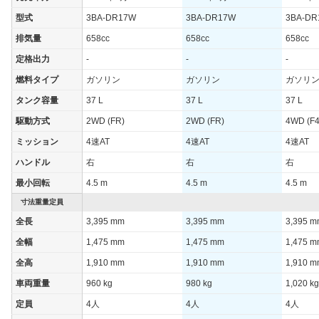
WLTCモード
13.3km/L
13.3km/L
13.3km/
型式
3BA-DR17W
3BA-DR17W
3BA-DR
WLTCモード(市
11.6km/L
11.6km/L
11.5km/
排気量
658cc
658cc
658cc
街地)
定格出力
-
-
-
WLTCモード(郊
14km/L
14km/L
13.9km/
外)
燃料タイプ
ガソリン
ガソリン
ガソリ
WLTCモード(高
タンク容量
37 L
37 L
37 L
13.7km/L
13.7km/L
13.8km/
速道路)
駆動方式
2WD (FR)
2WD (FR)
4WD (F4
JC08モード
16.4km/L
16km/L
15km/L
ミッション
4速AT
4速AT
4速AT
1015モード
-
-
-
ハンドル
右
右
右
60km定地
-
-
-
最小回転
4.5 m
4.5 m
4.5 m
装備詳細を見る
装備詳細を見る
装備
装備オプション
寸法重量定員
全長
3,395 mm
3,395 mm
3,395 
全幅
1,475 mm
1,475 mm
1,475 
全高
1,910 mm
1,910 mm
1,910 
車両重量
960 kg
980 kg
1,020 kg
定員
4人
4人
4人