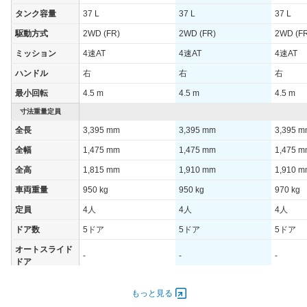
WLTCモード(高
タンク容量
37 L
37 L
37 L
13.7km/L
13.7km/L
13.8km/
速道路)
駆動方式
2WD (FR)
2WD (FR)
2WD (F
JC08モード
16.4km/L
16km/L
15km/L
ミッション
4速AT
4速AT
4速AT
1015モード
-
-
-
ハンドル
右
右
右
60km定地
-
-
-
最小回転
4.5 m
4.5 m
4.5 m
装備詳細を見る
装備詳細を見る
装備
装備オプション
寸法重量定員
全長
3,395 mm
3,395 mm
3,395 
全幅
1,475 mm
1,475 mm
1,475 
全高
1,815 mm
1,910 mm
1,910 
車両重量
950 kg
950 kg
970 kg
定員
4人
4人
4人
ドア数
5ドア
5ドア
5ドア
オートスライド
-
-
-
ドア
エンジン
もっと見る
最高出力
47.00 [64]/ 6,000
47.00 [64]/ 6,000
47.00 [6