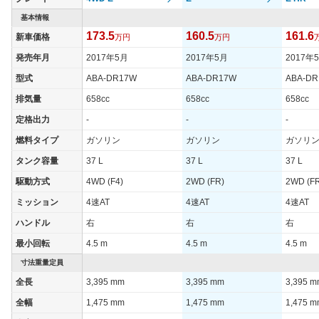
タイヤサイズ
基本情報
165/60R14 75H
165/60R14 75H
165/60R
(後)
173.5
160.5
161.6
新車価格
万円
万円
燃費
発売年月
2017年5月
2017年5月
2017年
WLTCモード
-
-
-
型式
ABA-DR17W
ABA-DR17W
ABA-D
WLTCモード(市
-
-
-
排気量
658cc
658cc
658cc
街地)
定格出力
-
-
-
WLTCモード(郊
-
-
-
外)
燃料タイプ
ガソリン
ガソリン
ガソリ
WLTCモード(高
タンク容量
37 L
37 L
37 L
-
-
-
速道路)
駆動方式
4WD (F4)
2WD (FR)
2WD (F
JC08モード
14.6km/L
16.2km/L
16.2km/
ミッション
4速AT
4速AT
4速AT
1015モード
-
-
-
ハンドル
右
右
右
60km定地
-
-
-
最小回転
4.5 m
4.5 m
4.5 m
装備詳細を見る
装備詳細を見る
装備
装備オプション
寸法重量定員
全長
3,395 mm
3,395 mm
3,395 
全幅
1,475 mm
1,475 mm
1,475 