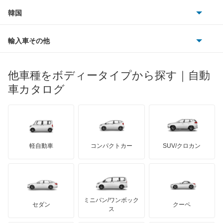
プジョー
スズキ
サーブ
エキスパート
フォルクスワーゲン
韓国
フォード
ベントレー
フェラーリ
ルノー
ダイハツ
ボルボ
エクストレイル
ポルシェ
ヒョンデ
ポンティアック
輸入車その他
ランドローバー
マセラティ
ブガッティ
光岡自動車
エクストレイル ハイブリッド
メルセデス・ベンツ
デーウ
もっと見る
マーキュリー
BYD
ロータス
ランチア
他車種をボディータイプから探す｜自動
日産ディーゼル
もっと見る
エスカルゴ
マイバッハ
キア
リンカーン
プロトン
車カタログ
ローバー
ランボルギーニ
日野自動車
エルグランド
ブラバス
サンヨン
デロリアン
TD
ロールスロイス
デトマソ
三菱ふそう
オッティ
ミニ
ADモータース
サリーン
ドンカーブート
ジネッタ
アバルト
軽自動車
コンパクトカー
SUV/クロカン
UDトラックス
オースター
アルテガ
プリムス
バーキン
もっと見る
ケータハム
イノチェンティ
レクサス
オーラ
テスラ
セアト
もっと見る
カーボディーズ
もっと見る
アキュラ
キャラバンコーチ
ミニバン/ワンボック
ジープ
KTM
セダン
クーペ
モーガン
ス
キャラバンバン