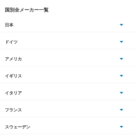
アトラスダンプ
国別全メーカー一覧
アトラスバン
日本
トヨタ
アトラスロコ
ドイツ
日産
アベニール
AMG
アメリカ
ホンダ
アベニールカーゴ
BMW
キャデラック
イギリス
三菱
アベニールサリュー
BMWアルピナ
クライスラー
TVR
イタリア
マツダ
アリア
スマート
サターン
アストンマーティン
アルファロメオ
フランス
いすゞ
インフィニティQ45
アウディ
シボレー
ジャガー
アウトビアンキ
シトロエン
スバル
ウイングロード
スウェーデン
オペル
ビュイック
ダイムラー
フィアット