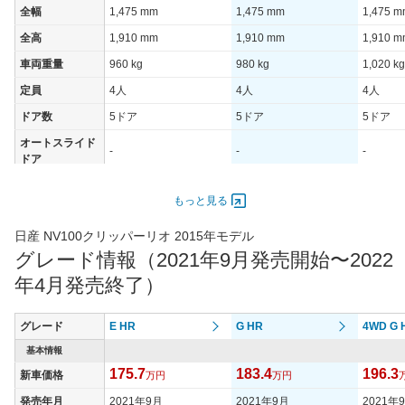
全幅
1,475 mm
1,475 mm
1,475 
全高
1,910 mm
1,910 mm
1,910 
車両重量
960 kg
980 kg
1,020 kg
定員
4人
4人
4人
ドア数
5ドア
5ドア
5ドア
オートスライド
-
-
-
ドア
エンジン
もっと見る
最高出力
47.00 [64]/ 6,000
47.00 [64]/ 6,000
47.00 [6
最高トルク
95 [9.7]/ 4,400
95 [9.7]/ 4,400
95 [9.7]/
日産 NV100クリッパーリオ 2015年モデル
グレード情報（2021年9月発売開始〜2022
過給機
TB
TB
TB
年4月発売終了）
タイヤ
タイヤサイズ
165/60R14 75H
165/60R14 75H
165/60R
(前)
グレード
E HR
G HR
4WD G 
タイヤサイズ
基本情報
165/60R14 75H
165/60R14 75H
165/60R
(後)
175.7
183.4
196.3
新車価格
万円
万円
燃費
発売年月
2021年9月
2021年9月
2021年