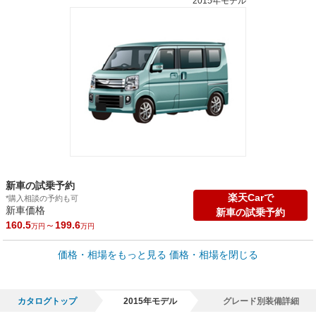
2015年モデル
新車の試乗予約
楽天Carで
*購入相談の予約も可
新車価格
新車の試乗予約
160.5
～
199.6
万円
万円
車買取価格 *
価格・相場をもっと見る
価格・相場を閉じる
車買取相場
4.4
～
143.3
万円
万円
シミュレーション
2013年式/20万km
～
2024年式/5千km
カタログトップ
2015年モデル
グレード別装備詳細
全国平均の車検価格 *
楽天Car車検で