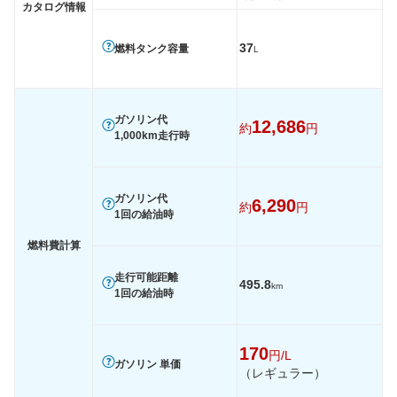
カタログ情報
37
燃料タンク容量
L
ガソリン代
12,686
約
円
1,000km走行時
ガソリン代
6,290
約
円
1回の給油時
燃料費計算
走行可能距離
495.8
km
1回の給油時
170
円/L
ガソリン 単価
（レギュラー）