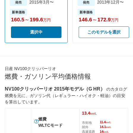
2015年3月〜
2013年12月〜
発売
発売
JC08モード
14.6km/L
16.2km/L
16.2km/
新車価格
新車価格
1015モード
-
-
-
160.5
～
199.6
146.6
～
172.9
万円
万円
60km定地
-
-
-
選択中
このモデルを選択
装備詳細を見る
装備詳細を見る
装備
装備オプション
日産 NV100クリッパーリオ
燃費・ガソリン平均価格情報
NV100クリッパーリオ 2015年モデル（G HR）
のカタログ
燃費を元に、ガソリン代（レギュラー・ハイオク・軽油）の目安
を算出しています。
13.4
km/L
燃費
11.4
市街地
km/L
WLTCモード
14.1
郊外
km/L
高速道路
14
km/L