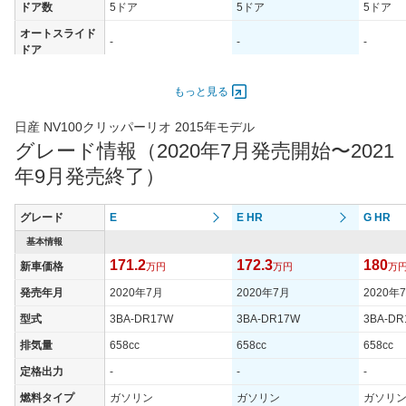
ドア数
5ドア
5ドア
5ドア
オートスライド
-
-
-
ドア
エンジン
もっと見る
最高出力
47.00 [64]/ 6,000
47.00 [64]/ 6,000
47.00 [6
最高トルク
95 [9.7]/ 4,400
95 [9.7]/ 4,400
95 [9.7]/
日産 NV100クリッパーリオ 2015年モデル
グレード情報（2020年7月発売開始〜2021
過給機
TB
TB
TB
年9月発売終了）
タイヤ
タイヤサイズ
165/60R14 75H
165/60R14 75H
165/60R
(前)
グレード
E
E HR
G HR
タイヤサイズ
基本情報
165/60R14 75H
165/60R14 75H
165/60R
(後)
171.2
172.3
180
新車価格
万円
万円
万
燃費
発売年月
2020年7月
2020年7月
2020年
WLTCモード
13.3km/L
13.3km/L
13.3km/
型式
3BA-DR17W
3BA-DR17W
3BA-DR
WLTCモード(市
11.6km/L
11.6km/L
11.5km/
排気量
658cc
658cc
658cc
街地)
定格出力
-
-
-
WLTCモード(郊
14km/L
14km/L
13.9km/
外)
燃料タイプ
ガソリン
ガソリン
ガソリ