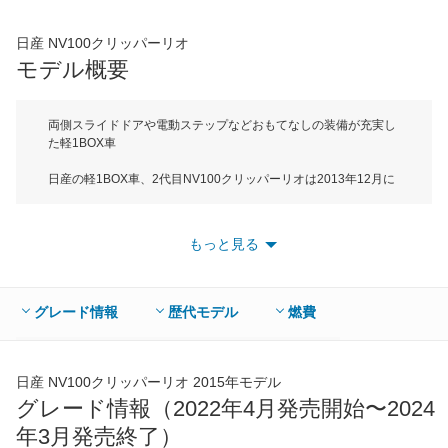
45,550
店舗を検索
円
日産 NV100クリッパーリオ
*当該価格は車種別の価格となります。
モデル概要
両側スライドドアや電動ステップなどおもてなしの装備が充実し
た軽1BOX車
日産の軽1BOX車、2代目NV100クリッパーリオは2013年12月に
販売開始。軽自動車の中でもトップレベルの室内空間をもつモデ
ルで、初代モデルは三菱自動車のOEM供給車だったが、2代目は
スズキからのOEM供給車となった。ボディサイズは全長が
もっと見る
3395mm、全高が1795mm（ハイルーフ車は1880mm）でAセグ
メントに属する。エンジンは直3DOHCターボのみでミッション
は4ATが組み合わされる。駆動方式は2WDと4WDを設定。リモコ
ンキーなどで操作可能な両側オートスライドドアの採用や左側の
グレード情報
歴代モデル
燃費
オートスライドドアの開閉に連動して作動する電動オートステッ
プなど高い乗降性能を実現。リアシートは左右独立でのスライド
機構やリクライニングを備えており多彩なシートアレンジが可能
だ。グレードは2WD、4WD車ともに3グレードを設定。売れ筋は
日産 NV100クリッパーリオ 2015年モデル
2WD車のハイルーフのG。
グレード情報（2022年4月発売開始〜2024
年3月発売終了）