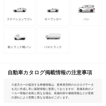
もっと見る
ダッジ
アルテガ
バンデンプラス
キャラバンマイクロバス
GMC
マクラーレン
もっと見る
ステーションワゴン
オープンカー
バン
キャラバンワゴン
ハマー
オースチン
キューブ
インフィニティ
モーリス
キューブキュービック
軽トラック/軽バン
バス/トラック
トライアンフ
もっと見る
クリッパーEV
MG
クリッパートラック
自動車カタログ掲載情報の注意事項
ミニ
クリッパーバン
モーク
※楽天カーの提供する車種情報は、新車発売時のカタログデータ
を元に作成し常に最新情報に更新しておりますが、装備名称がメ
クリッパーリオ
ーカー情報の名称と異なる場合、装備内容や価格情報などが更新
もっと見る
の遅れにより実際と異なる場合がございます。
クルー
※最新情報につきましては、各メーカーの情報をご確認くださ
い。