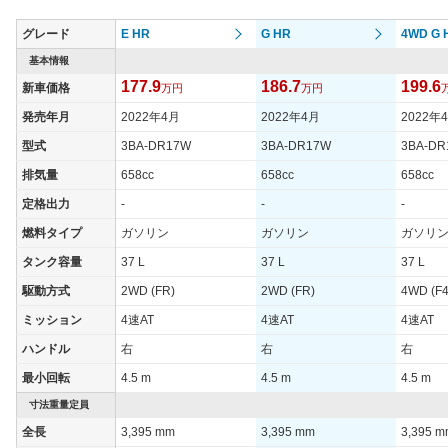
グレード
E HR
G HR
4WD G 
基本情報
177.9
186.7
199.6
新車価格
万円
万円
発売年月
2022年4月
2022年4月
2022年
型式
3BA-DR17W
3BA-DR17W
3BA-DR
排気量
658cc
658cc
658cc
定格出力
-
-
-
燃料タイプ
ガソリン
ガソリン
ガソリ
タンク容量
37 L
37 L
37 L
駆動方式
2WD (FR)
2WD (FR)
4WD (F4
ミッション
4速AT
4速AT
4速AT
ハンドル
右
右
右
最小回転
4.5 m
4.5 m
4.5 m
寸法重量定員
全長
3,395 mm
3,395 mm
3,395 