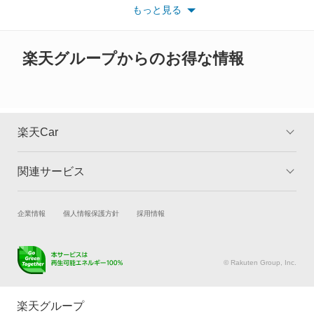
もっと見る
※また安全装備につきましては同名称の装備であっても動作範囲
グロリア
や性能に違いがございますので、詳細情報は各メーカーの情報を
ご確認ください。
グロリアセダン
楽天グループからのお得な情報
グロリアバン
グロリアワゴン
楽天Car
サクラ
関連サービス
TOP
よくある質問
サニー
キャンペーン一覧
試乗・商談
新車購入
企業情報
個人情報保護方針
採用情報
サニーカリフォルニア
楽天Car車買取
車検予約
サニートラック
キズ修理予約
洗車・コーティング予約
© Rakuten Group, Inc.
メンテナンス管理
タイヤ・パーツ購入
サニーバン
タイヤ交換サービス
楽天Car マガジン
楽天グループ