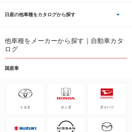
オッティ
日産の他車種をカタログから探す
180SX
クリッパーリオ
AD
他車種をメーカーから探す｜自動車カタ
サクラ
ログ
AD エキスパート
デイズ
AD-MAXバン
国産車
デイズ ルークス
AD-MAXワゴン
ピノ
ADバン
モコ
トヨタ
ホンダ
ダイハツ
ADワゴン
ルークス
BE-1
もっと見る