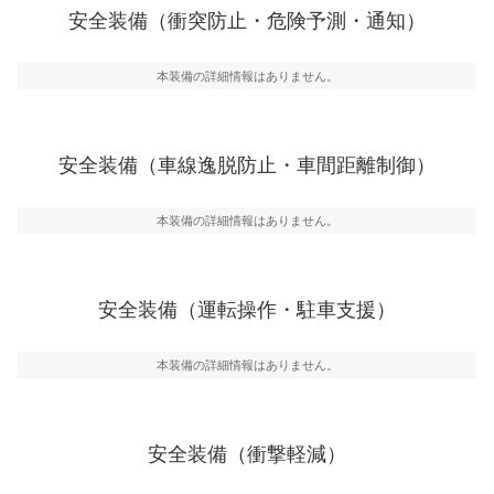
前走車や歩行者との衝突を回避するプリクラッシュブレ
安全装備（衝突防止・危険予測・通知）
ーキアシスト、ABSなどが装備されています。
一般的な荷物のサイズの目安
危険予測・通知
本装備の詳細情報はありません。
見えにくい場所に潜む危険を予測・通知するためのシス
テムなどが装備されています。
車線逸脱防止
安全装備（車線逸脱防止・車間距離制御）
車線のはみだしやふらつきを防止するためにレーンキー
プアシストなどが装備されています
本装備の詳細情報はありません。
車間距離制御
安全な車間距離を保ちながら前車を追従するアダプティ
ブ・クルーズ・コントロールなどが装備されています。
安全装備（運転操作・駐車支援）
運転・駐車支援
駐車をスムーズに行うためにインテリジェンスパーキン
グ・アシストやサイドブラインドモニターなどが装備さ
本装備の詳細情報はありません。
れています。
衝撃軽減
万が一車体が衝撃を受けたときに、運転者・同乗者を守
安全装備（衝撃軽減）
るSRSエアバッグシステム、プリテンショナーシートベ
ルトなどが装備されています。