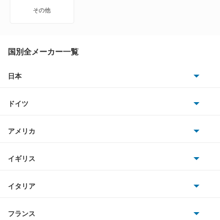
VWサンタナ
その他
アトラス
アトラス ハイブリッド
国別全メーカー一覧
アトラスダンプ
日本
トヨタ
アトラスバン
ドイツ
日産
アトラスロコ
AMG
アメリカ
ホンダ
アベニール
BMW
キャデラック
イギリス
三菱
アベニールカーゴ
BMWアルピナ
クライスラー
TVR
イタリア
マツダ
アベニールサリュー
スマート
サターン
アストンマーティン
アルファロメオ
フランス
いすゞ
アリア
アウディ