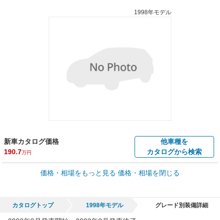
1998年モデル
新車カタログ価格
他車種を
190.7
カタログから検索
万円
車買取価格 *
価格・相場をもっと見る
価格・相場を閉じる
車買取相場
0
～
24.5
万円
万円
シミュレーション
2003年式/20万km
～
2004年式/5千km
カタログトップ
1998年モデル
グレード別装備詳細
全国平均の車検価格 *
楽天Car車検で