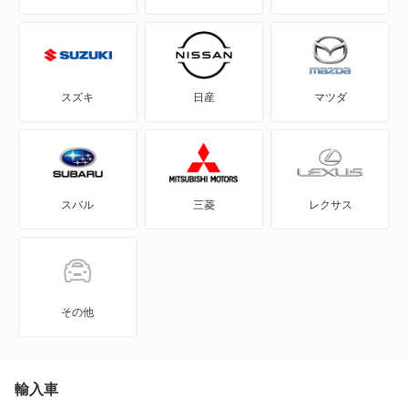
BE-1
e-NV200バン
スズキ
日産
マツダ
e-NV200ワゴン
GT-R
スバル
三菱
レクサス
KICKS
KIX
NT100クリッパー
その他
NT450アトラス
NT450アトラス ダンプ
輸入車