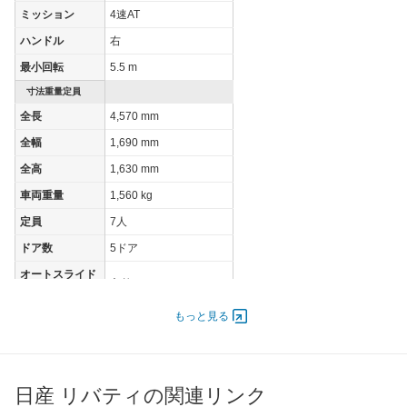
ミッション
4速AT
ハンドル
右
最小回転
5.5 m
寸法重量定員
全長
4,570 mm
全幅
1,690 mm
全高
1,630 mm
車両重量
1,560 kg
定員
7人
ドア数
5ドア
オートスライド
あり
ドア
エンジン
もっと見る
最高出力
108.00 [147]/ 6,000
最高トルク
198 [20.2]/ 4,000
日産 リバティの関連リンク
過給機
-