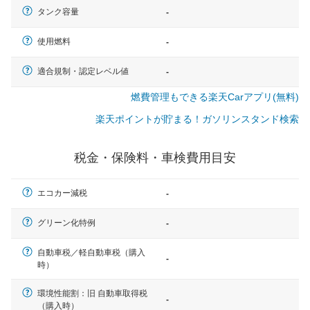
タンク容量
-
使用燃料
-
適合規制・認定レベル値
-
燃費管理もできる楽天Carアプリ(無料)
楽天ポイントが貯まる！ガソリンスタンド検索
税金・保険料・車検費用目安
エコカー減税
-
グリーン化特例
-
自動車税／軽自動車税（購入
-
時）
一般的な車体のサイズの目安
環境性能割：旧 自動車取得税
-
（購入時）