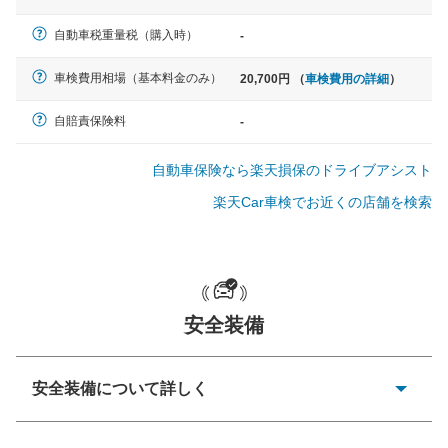
軽自動車
自動車税重量税（購入時）
-
N-BOX、ワゴンR、タント、アル
ト など
車検費用相場（基本料金のみ）
20,700円 （
車検費用の詳細
）
自賠責保険料
-
中型車
自動車保険なら楽天損保のドライブアシスト
ノア、セレナ、プリウス、カロー
ラ、ステップワゴン など
楽天Car車検でお近くの店舗を検索
大型車
安全装備
クラウン、アルファード、フォレ
スター、ハイエースワゴン、デリ
カD:5 など
安全装備について詳しく
衝突防止