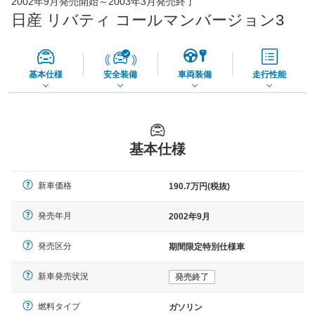
2002年9月発売開始～2003年3月発売終了
65,050
店舗を検索
円
日産 リバティ コールマンバージョン3
*当該価格は車種別の価格となります。
基本仕様
安全装備
車両装備
走行性能
基本仕様
新車価格
190.7万円(税抜)
発売年月
2002年9月
発売区分
期間限定特別仕様車
新車発売状況
発売終了
燃料タイプ
ガソリン