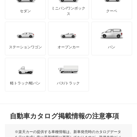
もっと見る
アキュラ
オーラ
ミニバン/ワンボック
ジープ
KTM
セダン
クーペ
モーガン
ス
キャラバンコーチ
もっと見る
ダッジ
アルテガ
バンデンプラス
キャラバンバン
GMC
マクラーレン
もっと見る
ステーションワゴン
オープンカー
バン
キャラバンマイクロバス
ハマー
オースチン
キャラバンワゴン
インフィニティ
モーリス
キューブ
軽トラック/軽バン
バス/トラック
トライアンフ
もっと見る
キューブキュービック
MG
クリッパーEV
自動車カタログ掲載情報の注意事項
ミニ
クリッパートラック
モーク
※楽天カーの提供する車種情報は、新車発売時のカタログデータ