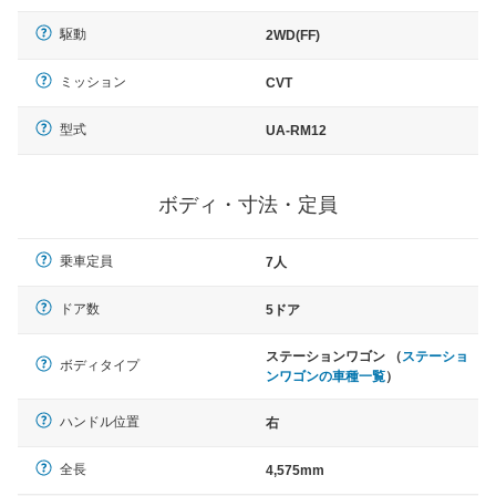
駆動
2WD(FF)
ミッション
CVT
型式
UA-RM12
ボディ・寸法・定員
乗車定員
7人
ドア数
5ドア
ステーションワゴン （
ステーショ
ボディタイプ
ンワゴンの車種一覧
）
ハンドル位置
右
全長
4,575mm