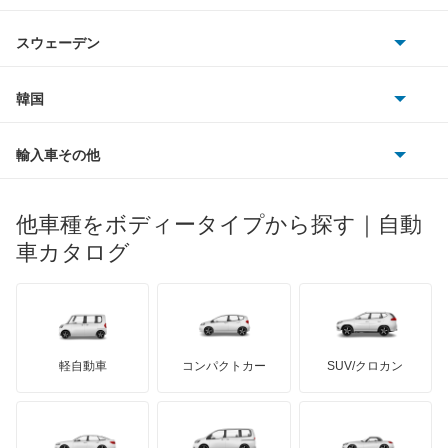
シボレー
ジャガー
アウトビアンキ
シトロエン
スバル
インフィニティQ45
スウェーデン
オペル
ビュイック
ダイムラー
フィアット
プジョー
スズキ
サーブ
ウイングロード
フォルクスワーゲン
韓国
フォード
ベントレー
フェラーリ
ルノー
ダイハツ
ボルボ
エキスパート
ポルシェ
ヒョンデ
ポンティアック
輸入車その他
ランドローバー
マセラティ
ブガッティ
光岡自動車
エクストレイル
メルセデス・ベンツ
デーウ
もっと見る
マーキュリー
BYD
ロータス
ランチア
他車種をボディータイプから探す｜自動
日産ディーゼル
もっと見る
エクストレイル ハイブリッド
マイバッハ
キア
リンカーン
プロトン
車カタログ
ローバー
ランボルギーニ
日野自動車
エスカルゴ
ブラバス
サンヨン
デロリアン
TD
ロールスロイス
デトマソ
三菱ふそう
エルグランド
ミニ
ADモータース
サリーン
ドンカーブート
ジネッタ
アバルト
軽自動車
コンパクトカー
SUV/クロカン
UDトラックス
オッティ
アルテガ
プリムス
バーキン
もっと見る
ケータハム
イノチェンティ
レクサス
オースター
テスラ
セアト
もっと見る
カーボディーズ