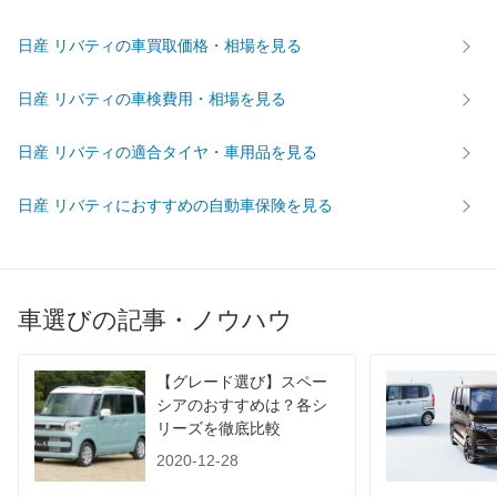
タイヤ
前輪サイズ
195/65R15 91S
日産 リバティの車買取価格・相場を見る
後輪サイズ
195/65R15 91S
日産 リバティの車検費用・相場を見る
燃費
WLTC
-
日産 リバティの適合タイヤ・車用品を見る
WLTC/市街地
-
WLTC/郊外
-
日産 リバティにおすすめの自動車保険を見る
WLTC/高速道路
-
JC08
-
1015
10.6km/L
車選びの記事・ノウハウ
60km定地
-
装備詳細を見る
装備オプション
【グレード選び】スペー
シアのおすすめは？各シ
リーズを徹底比較
2020-12-28