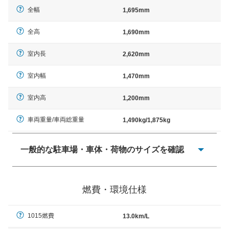
全幅
1,695mm
全高
1,690mm
室内長
2,620mm
室内幅
1,470mm
室内高
1,200mm
車両重量/車両総重量
1,490kg/1,875kg
一般的な駐車場・車体・荷物のサイズを確認
一般的に塗料などによる駐車場ライン施工の際には、1台
当たりのスペースと駐車に必要な車路幅が、幅 2,500mm
燃費・環境仕様
× 長さ 5,000mm 車路幅 5,000mmというサイズが標準値
（最低値）とされる事が多いようです。
1015燃費
13.0km/L