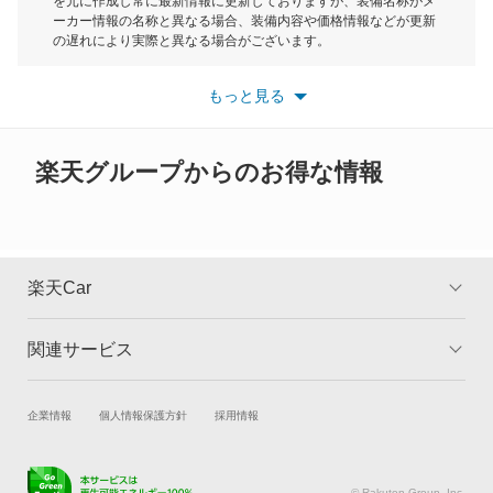
を元に作成し常に最新情報に更新しておりますが、装備名称がメ
クリッパーバン
ーカー情報の名称と異なる場合、装備内容や価格情報などが更新
もっと見る
の遅れにより実際と異なる場合がございます。
クリッパーリオ
※最新情報につきましては、各メーカーの情報をご確認くださ
い。
もっと見る
※また安全装備につきましては同名称の装備であっても動作範囲
クルー
や性能に違いがございますので、詳細情報は各メーカーの情報を
ご確認ください。
グロリア
楽天グループからのお得な情報
グロリアセダン
グロリアバン
楽天Car
グロリアワゴン
関連サービス
TOP
よくある質問
サクラ
キャンペーン一覧
試乗・商談
新車購入
企業情報
個人情報保護方針
採用情報
サニー
楽天Car車買取
車検予約
サニーカリフォルニア
キズ修理予約
洗車・コーティング予約
© Rakuten Group, Inc.