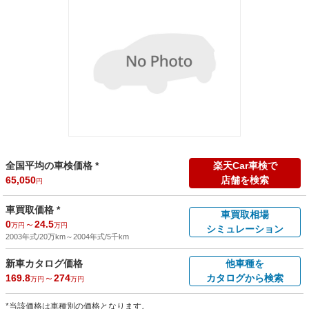
全国平均の車検価格 *
楽天Car車検で
65,050
店舗を検索
円
車買取価格 *
車買取相場
0
～
24.5
万円
万円
シミュレーション
2003年式/20万km
～
2004年式/5千km
新車カタログ価格
他車種を
169.8
～
274
カタログから検索
万円
万円
*当該価格は車種別の価格となります。