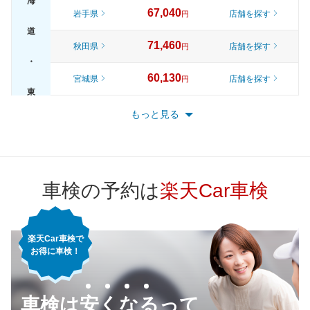
海
67,040
岩手県
店舗を探す
円
道
71,460
秋田県
店舗を探す
円
・
60,130
宮城県
店舗を探す
円
東
65,820
山形県
店舗を探す
円
もっと見る
北
70,920
福島県
店舗を探す
円
72,570
東京都
店舗を探す
円
車検の予約は
楽天Car車検
66,410
神奈川県
店舗を探す
円
楽天Car車検で
62,900
千葉県
店舗を探す
円
お得に車検！
67,640
埼玉県
店舗を探す
関
円
車検は安くなるって
68,330
東
茨城県
店舗を探す
円