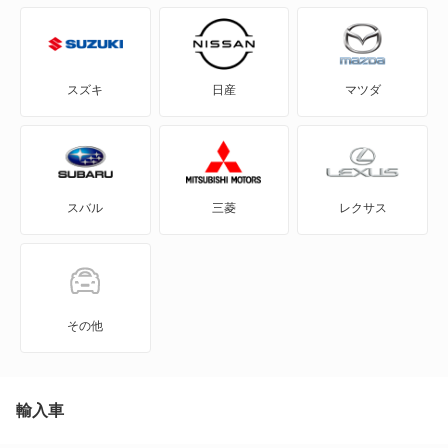
BE-1
e-NV200バン
スズキ
日産
マツダ
e-NV200ワゴン
GT-R
スバル
三菱
レクサス
KICKS
KIX
NT100クリッパー
その他
NT450アトラス
NT450アトラス ダンプ
輸入車