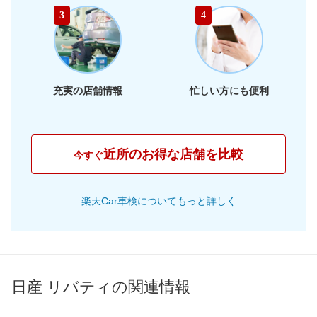
65,910
静岡県
店舗を探す
東
円
3
4
66,030
海
岐阜県
店舗を探す
円
62,910
三重県
店舗を探す
円
充実の店舗情報
忙しい方にも便利
60,840
大阪府
店舗を探す
円
63,170
兵庫県
店舗を探す
円
近所のお得な店舗を比較
今すぐ
61,070
京都府
店舗を探す
近
円
楽天Car車検についてもっと詳しく
61,260
畿
滋賀県
店舗を探す
円
65,800
奈良県
店舗を探す
円
66,610
和歌山県
店舗を探す
円
日産 リバティの関連情報
61,390
岡山県
店舗を探す
円