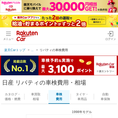
メニュー
ログイン
楽天Carトップ
...
リバティの車検費用
日産 リバティの車検費用・相場
カタログ・
車買取
車検
タイヤ・
自動
価格・燃費
相場
費用
車用品
車保険
1998年モデル