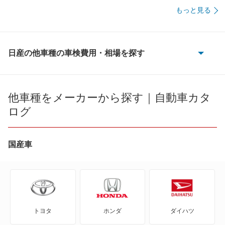
60,240
佐賀県
店舗を探す
円
もっと見る
九
65,080
長崎県
店舗を探す
円
州
日産の他車種の車検費用・相場を探す
63,800
熊本県
店舗を探す
円
・
180SX
62,350
大分県
店舗を探す
円
沖
AD
他車種をメーカーから探す｜自動車カタ
66,700
宮崎県
店舗を探す
円
ログ
縄
AD エキスパート
64,050
鹿児島県
店舗を探す
円
AD-MAXバン
国産車
65,350
沖縄県
店舗を探す
円
AD-MAXワゴン
ADバン
トヨタ
ホンダ
ダイハツ
ADワゴン