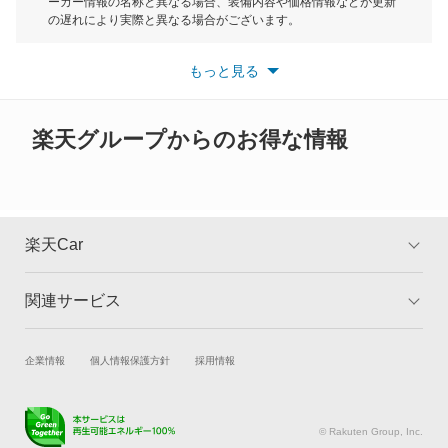
ーカー情報の名称と異なる場合、装備内容や価格情報などが更新
もっと見る
の遅れにより実際と異なる場合がございます。
クリッパーリオ
※最新情報につきましては、各メーカーの情報をご確認くださ
い。
もっと見る
※また安全装備につきましては同名称の装備であっても動作範囲
クルー
や性能に違いがございますので、詳細情報は各メーカーの情報を
ご確認ください。
グロリア
楽天グループからのお得な情報
グロリアセダン
グロリアバン
楽天Car
グロリアワゴン
関連サービス
TOP
よくある質問
サクラ
キャンペーン一覧
試乗・商談
新車購入
企業情報
個人情報保護方針
採用情報
サニー
楽天Car車買取
車検予約
サニーカリフォルニア
キズ修理予約
洗車・コーティング予約
© Rakuten Group, Inc.