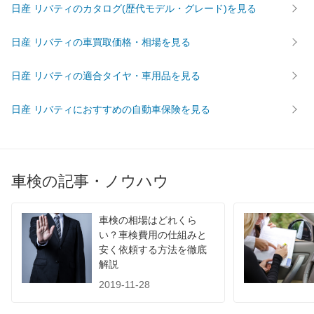
日産 リバティのカタログ(歴代モデル・グレード)を見る
61,510
広島県
店舗を探す
円
日産 リバティの車買取価格・相場を見る
中
62,480
鳥取県
店舗を探す
円
日産 リバティの適合タイヤ・車用品を見る
国
68,020
島根県
店舗を探す
円
日産 リバティにおすすめの自動車保険を見る
64,030
山口県
店舗を探す
円
63,120
愛媛県
店舗を探す
円
車検の記事・ノウハウ
62,820
香川県
店舗を探す
四
円
車検の相場はどれくら
65,410
国
高知県
店舗を探す
円
い？車検費用の仕組みと
安く依頼する方法を徹底
68,430
徳島県
店舗を探す
円
解説
2019-11-28
58,710
福岡県
店舗を探す
円