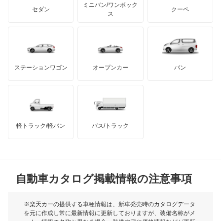
アキュラ
オーラ
ミニバン/ワンボック
ジープ
KTM
セダン
クーペ
モーガン
ス
キャラバンコーチ
もっと見る
ダッジ
アルテガ
バンデンプラス
キャラバンバン
GMC
マクラーレン
もっと見る
ステーションワゴン
オープンカー
バン
キャラバンマイクロバス
ハマー
オースチン
キャラバンワゴン
インフィニティ
モーリス
キューブ
軽トラック/軽バン
バス/トラック
トライアンフ
もっと見る
キューブキュービック
MG
クリッパーEV
自動車カタログ掲載情報の注意事項
ミニ
クリッパートラック
モーク
※楽天カーの提供する車種情報は、新車発売時のカタログデータ
を元に作成し常に最新情報に更新しておりますが、装備名称がメ
クリッパーバン