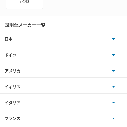
その他
アトラス
アトラス ハイブリッド
国別全メーカー一覧
アトラスダンプ
日本
トヨタ
アトラスバン
ドイツ
日産
アトラスロコ
AMG
アメリカ
ホンダ
アベニール
BMW
キャデラック
イギリス
三菱
アベニールカーゴ
BMWアルピナ
クライスラー
TVR
イタリア
マツダ
アベニールサリュー
スマート
サターン
アストンマーティン
アルファロメオ
フランス
いすゞ
アリア
アウディ
シボレー
ジャガー