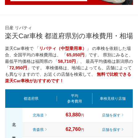
日産 リバティ
楽天Car車検 都道府県別の車検費用・相場
楽天Car車検で 「
リバティ（中型乗用車）
」 の車検を依頼した場
合、全国平均の車検費用は、 「
65,050円
」です。 県別にみると、
最低平均価格は
福岡県
の 「
58,710円
」、 最高平均価格は
新潟県
の
「
72,950円
」です。 車検価格は、地域によっても、店舗によって
も異なりますので、お近くの店舗を検索して、
無料で比較できる
楽天Car車検がおすすめです！
平均
都道府県
車検見積り店舗
参考費用
63,880
北海道
店舗を探す
円
北
62,760
青森県
店舗を探す
円