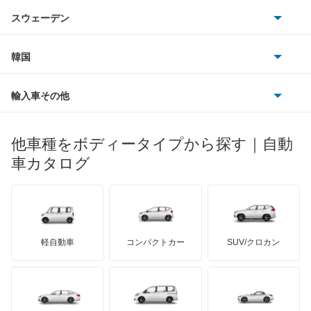
アウトビアンキ
シトロエン
スバル
インフィニティQ45
スウェーデン
オペル
ビュイック
ダイムラー
フィアット
プジョー
スズキ
サーブ
ウイングロード
フォルクスワーゲン
韓国
フォード
ベントレー
フェラーリ
ルノー
ダイハツ
ボルボ
エキスパート
ポルシェ
ヒョンデ
ポンティアック
輸入車その他
ランドローバー
マセラティ
ブガッティ
光岡自動車
エクストレイル
メルセデス・ベンツ
デーウ
もっと見る
マーキュリー
BYD
ロータス
ランチア
他車種をボディータイプから探す｜自動
日産ディーゼル
もっと見る
エクストレイル ハイブリッド
マイバッハ
キア
リンカーン
プロトン
車カタログ
ローバー
ランボルギーニ
日野自動車
エスカルゴ
ブラバス
サンヨン
デロリアン
TD
ロールスロイス
デトマソ
三菱ふそう
エルグランド
ミニ
ADモータース
サリーン
ドンカーブート
ジネッタ
アバルト
軽自動車
コンパクトカー
SUV/クロカン
UDトラックス
オッティ
アルテガ
プリムス
バーキン
もっと見る
ケータハム
イノチェンティ
レクサス
オースター
テスラ
セアト
もっと見る
カーボディーズ
もっと見る