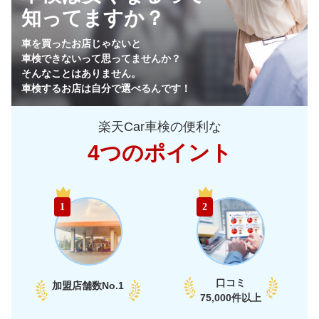
知ってますか？
64,930
栃木県
店舗を探す
円
車を買ったお店じゃないと
車検できないって思ってませんか？
64,170
群馬県
店舗を探す
円
そんなことはありません。
車検するお店は自分で選べるんです！
65,750
山梨県
店舗を探す
円
楽天Car車検の便利な
69,520
長野県
店舗を探す
円
4つのポイント
72,950
新潟県
店舗を探す
円
中
58,990
富山県
店舗を探す
円
1
2
部
60,290
石川県
店舗を探す
円
65,950
福井県
店舗を探す
円
口コミ
加盟店舗数
No.1
66,330
75,000件以上
愛知県
店舗を探す
円