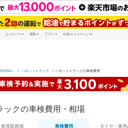
コンテンツ
保険
アプリ
お得/キャンペーン
楽天Carマガジン
キャンペーン一覧
ツ購入
自動車保険
楽天Carアプリ
自動車カタログ
ービス
楽天マイカー割
ISSAN）
バネットトラック
バネットトラックの車検費用
ラックの車検費用・相場
車買取
相場
車検
費用
タイヤ・
車用