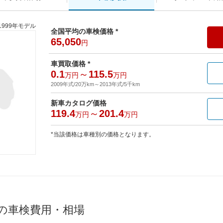
1999年モデル
全国平均の車検価格 *
65,050
円
車買取価格 *
0.1
～
115.5
万円
万円
2009年式/20万km
～
2013年式/5千km
新車カタログ価格
119.4
～
201.4
万円
万円
*当該価格は車種別の価格となります。
均の車検費用・相場