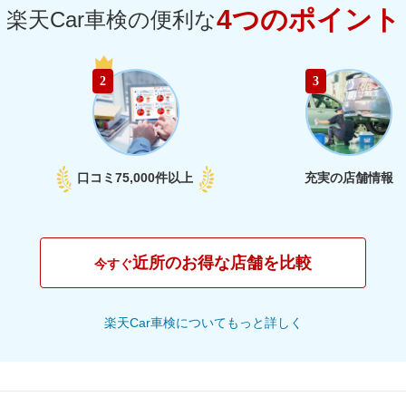
4つのポイント
楽天Car車検の便利な
64,170
群馬県
円
2
3
65,750
山梨県
円
69,520
長野県
円
口コミ
75,000件以上
充実の店舗情報
72,950
新潟県
円
58,990
富山県
円
近所のお得な店舗を比較
今すぐ
60,290
石川県
円
楽天Car車検についてもっと詳しく
65,950
福井県
円
66,330
愛知県
円