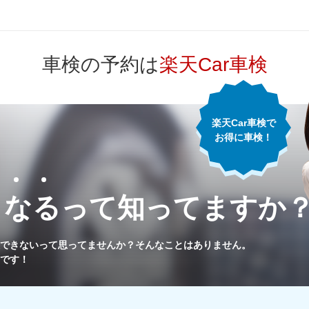
65,820
山形県
円
車検の予約は
楽天Car車検
70,920
福島県
円
72,570
東京都
円
楽天Car車検で
お得に車検！
66,410
神奈川県
円
62,900
千葉県
円
くなるって
知ってますか
67,640
埼玉県
円
できないって思ってませんか？
そんなことはありません。
です！
68,330
茨城県
円
64,930
栃木県
円