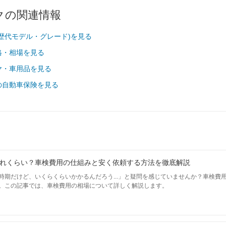
クの関連情報
65,910
静岡県
円
歴代モデル・グレード)を見る
格・相場を見る
66,030
岐阜県
円
ヤ・車用品を見る
62,910
三重県
の自動車保険を見る
円
60,840
大阪府
円
ウ
63,170
兵庫県
円
れくらい？車検費用の仕組みと安く依頼する方法を徹底解説
61,070
京都府
円
時期だけど、いくらくらいかかるんだろう...」と疑問を感じていませんか？車検費
。この記事では、車検費用の相場について詳しく解説します。
61,260
滋賀県
円