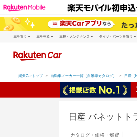
車を買う
車を売る
車検・メンテナンス
タイヤ・パーツを買う
試乗・商談
楽天Car車買取
車検予約
タイヤ・パー
キズ修理予約
新車
タイヤ交換サ
洗車・コーティング予約
メンテナンス管理
楽天Carトップ
自動車メーカー一覧（自動車カタログ）
日産（N
日産 バネットト
カタログ・
価格・燃費