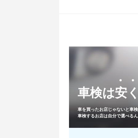
車検は安
関東
車を買ったお店じゃないと
車検
車検するお店は自分で選べるん