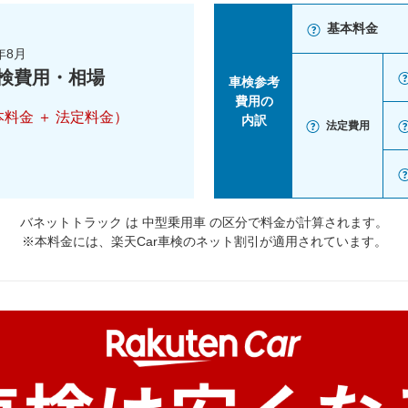
基本料金
年8月
検費用・相場
車検参考
費用の
本料金 ＋ 法定料金）
内訳
法定費用
バネットトラック は 中型乗用車 の区分で料金が計算されます。
※本料金には、楽天Car車検のネット割引が適用されています。