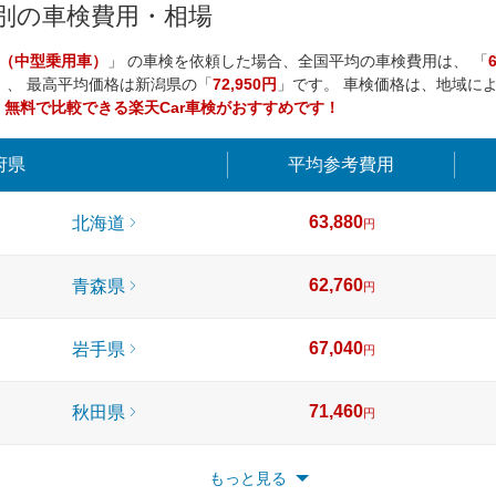
県別の車検費用・相場
（中型乗用車）
」 の車検を依頼した場合、全国平均の車検費用は、 「
」、 最高平均価格は
新潟県
の「
72,950円
」です。 車検価格は、地域に
、
無料で比較できる楽天Car車検がおすすめです！
府県
平均
参考費用
63,880
北海道
円
62,760
青森県
円
67,040
岩手県
円
71,460
秋田県
円
60,130
宮城県
もっと見る
円