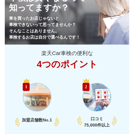
知ってますか？
64,930
栃木県
店舗を探す
円
車を買ったお店じゃないと
車検できないって思ってませんか？
64,170
群馬県
店舗を探す
円
そんなことはありません。
車検するお店は自分で選べるんです！
65,750
山梨県
店舗を探す
円
楽天Car車検の便利な
69,520
長野県
店舗を探す
円
4つのポイント
72,950
新潟県
店舗を探す
円
中
58,990
富山県
店舗を探す
円
1
2
部
60,290
石川県
店舗を探す
円
65,950
福井県
店舗を探す
円
口コミ
加盟店舗数
No.1
66,330
75,000件以上
愛知県
店舗を探す
円