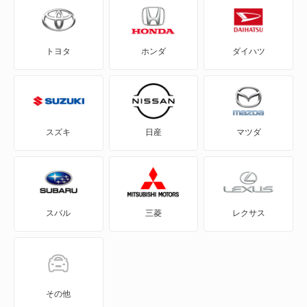
ADバン
トヨタ
ホンダ
ダイハツ
ADワゴン
BE-1
e-NV200バン
スズキ
日産
マツダ
e-NV200ワゴン
GT-R
スバル
三菱
レクサス
KICKS
KIX
NT100クリッパー
その他