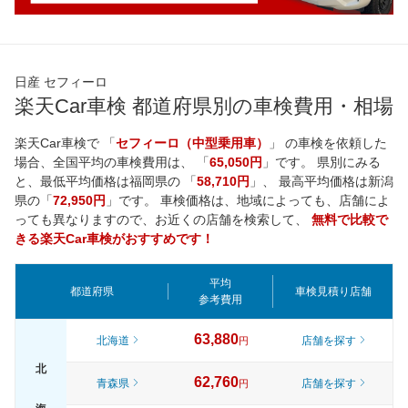
日産 セフィーロ
楽天Car車検 都道府県別の車検費用・相場
楽天Car車検で 「
セフィーロ（中型乗用車）
」 の車検を依頼した
場合、全国平均の車検費用は、 「
65,050円
」です。 県別にみる
と、最低平均価格は
福岡県
の 「
58,710円
」、 最高平均価格は
新潟
県
の「
72,950円
」です。 車検価格は、地域によっても、店舗によ
っても異なりますので、お近くの店舗を検索して、
無料で比較で
きる楽天Car車検がおすすめです！
平均
都道府県
車検見積り店舗
参考費用
63,880
北海道
店舗を探す
円
北
62,760
青森県
店舗を探す
円