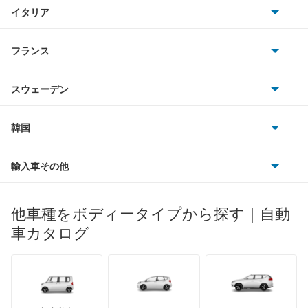
TVR
イタリア
マツダ
アベニールサリュー
スマート
サターン
アストンマーティン
アルファロメオ
フランス
いすゞ
アリア
アウディ
シボレー
ジャガー
アウトビアンキ
シトロエン
スバル
インフィニティQ45
スウェーデン
オペル
ビュイック
ダイムラー
フィアット
プジョー
スズキ
サーブ
ウイングロード
フォルクスワーゲン
韓国
フォード
ベントレー
フェラーリ
ルノー
ダイハツ
ボルボ
エキスパート
ポルシェ
ヒョンデ
ポンティアック
輸入車その他
ランドローバー
マセラティ
ブガッティ
光岡自動車
エクストレイル
メルセデス・ベンツ
デーウ
もっと見る
マーキュリー
BYD
ロータス
ランチア
他車種をボディータイプから探す｜自動
日産ディーゼル
もっと見る
エクストレイル ハイブリッド
マイバッハ
キア
リンカーン
プロトン
車カタログ
ローバー
ランボルギーニ
日野自動車
エスカルゴ
ブラバス
サンヨン
デロリアン
TD
ロールスロイス
デトマソ
三菱ふそう
エルグランド
ミニ
ADモータース
サリーン
ドンカーブート
ジネッタ
アバルト