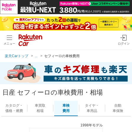
メニュー
ログイン
楽天Carトップ
...
セフィーロの車検費用
日産 セフィーロの車検費用・相場
カタログ・
車買取
車検
タイヤ・
自動
価格・燃費
相場
費用
車用品
車保険
1998年モデル