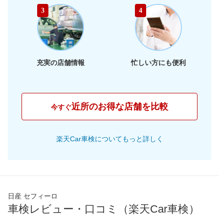
65,910
静岡県
店舗を探す
東
円
3
4
66,030
海
岐阜県
店舗を探す
円
62,910
三重県
店舗を探す
円
充実の店舗情報
忙しい方にも便利
60,840
大阪府
店舗を探す
円
63,170
兵庫県
店舗を探す
円
近所のお得な店舗を比較
今すぐ
61,070
京都府
店舗を探す
近
円
楽天Car車検についてもっと詳しく
61,260
畿
滋賀県
店舗を探す
円
65,800
奈良県
店舗を探す
円
66,610
和歌山県
店舗を探す
円
日産 セフィーロ
車検レビュー・口コミ（楽天Car車検）
61,390
岡山県
店舗を探す
円