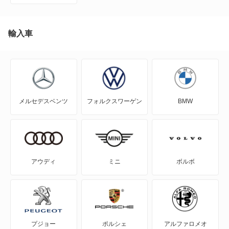
NT450アトラス
NT450アトラス ダンプ
輸入車
NV100クリッパー
NV100クリッパーリオ
メルセデスベンツ
フォルクスワーゲン
BMW
NV150 AD
NV200バネット
NV200バネットバン
アウディ
ミニ
ボルボ
NV350キャラバン
NV350キャラバン マイクロバス
プジョー
ポルシェ
アルファロメオ
NV350キャラバン ワゴン