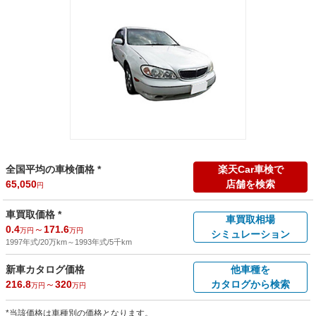
全国平均の車検価格 *
楽天Car車検で
65,050
店舗を検索
円
車買取価格 *
車買取相場
0.4
～
171.6
万円
万円
シミュレーション
1997年式/20万km
～
1993年式/5千km
新車カタログ価格
他車種を
216.8
～
320
カタログから検索
万円
万円
*当該価格は車種別の価格となります。