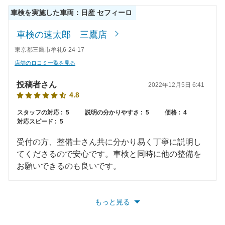
車検を実施した車両：日産 セフィーロ
61,510
広島県
店舗を探す
円
中
車検の速太郎 三鷹店
62,480
鳥取県
店舗を探す
円
東京都三鷹市牟礼6-24-17
国
店舗のロコミ一覧を見る
68,020
島根県
店舗を探す
円
投稿者さん
2022年12月5日 6:41
64,030
山口県
店舗を探す
円
4.8
63,120
スタッフの対応 :
5
説明の分かりやすさ :
5
価格 :
4
愛媛県
店舗を探す
円
対応スピード :
5
62,820
香川県
店舗を探す
四
円
受付の方、整備士さん共に分かり易く丁寧に説明し
てくださるので安心です。車検と同時に他の整備を
65,410
国
高知県
店舗を探す
円
お願いできるのも良いです。
68,430
徳島県
店舗を探す
円
もっと見る
58,710
福岡県
店舗を探す
円