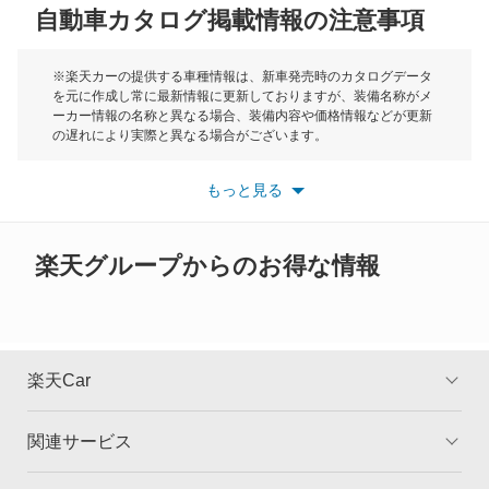
自動車カタログ掲載情報の注意事項
ミニ
クリッパートラック
モーク
※楽天カーの提供する車種情報は、新車発売時のカタログデータ
を元に作成し常に最新情報に更新しておりますが、装備名称がメ
クリッパーバン
ーカー情報の名称と異なる場合、装備内容や価格情報などが更新
もっと見る
の遅れにより実際と異なる場合がございます。
クリッパーリオ
※最新情報につきましては、各メーカーの情報をご確認くださ
い。
もっと見る
※また安全装備につきましては同名称の装備であっても動作範囲
クルー
や性能に違いがございますので、詳細情報は各メーカーの情報を
ご確認ください。
グロリア
楽天グループからのお得な情報
グロリアセダン
グロリアバン
楽天Car
グロリアワゴン
関連サービス
TOP
よくある質問
サクラ
キャンペーン一覧