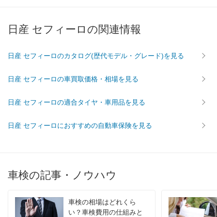
60,240
佐賀県
店舗を探す
円
九
日産 セフィーロの関連情報
65,080
長崎県
店舗を探す
円
州
63,800
熊本県
店舗を探す
円
日産 セフィーロのカタログ(歴代モデル・グレード)を見る
・
62,350
大分県
店舗を探す
円
日産 セフィーロの車買取価格・相場を見る
沖
66,700
宮崎県
店舗を探す
円
日産 セフィーロの適合タイヤ・車用品を見る
縄
64,050
鹿児島県
店舗を探す
円
日産 セフィーロにおすすめの自動車保険を見る
65,350
沖縄県
店舗を探す
円
車検の記事・ノウハウ
車検の相場はどれくら
い？車検費用の仕組みと