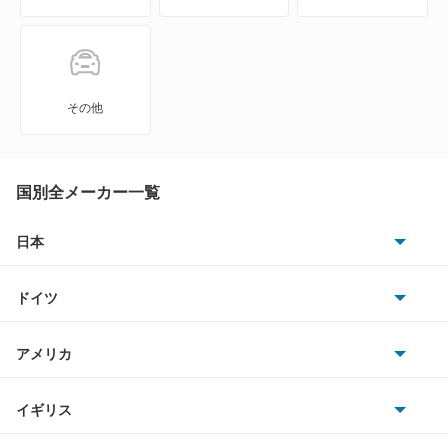
NXクーペ
VWサンタナ
その他
アトラス
アトラス ハイブリッド
国別全メーカー一覧
アトラスダンプ
日本
トヨタ
アトラスバン
ドイツ
日産
アトラスロコ
AMG
アメリカ
ホンダ
アベニール
BMW
キャデラック
イギリス
三菱
アベニールカーゴ
BMWアルピナ
クライスラー