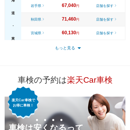
海
67,040
岩手県
店舗を探す
円
道
71,460
秋田県
店舗を探す
円
・
60,130
宮城県
店舗を探す
円
東
65,820
山形県
店舗を探す
円
もっと見る
北
70,920
福島県
店舗を探す
円
72,570
東京都
店舗を探す
円
車検の予約は
楽天Car車検
66,410
神奈川県
店舗を探す
円
楽天Car車検で
62,900
千葉県
店舗を探す
円
お得に車検！
67,640
埼玉県
店舗を探す
関
円
車検は安くなるって
68,330
東
茨城県
店舗を探す
円