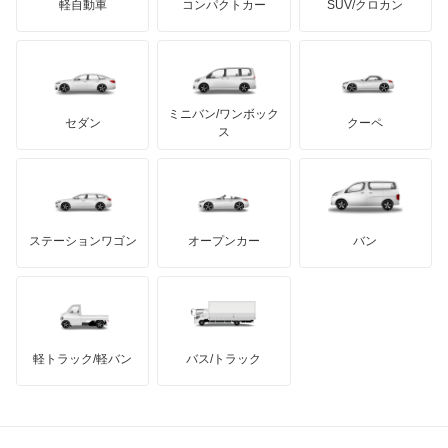
軽自動車
コンパクトカー
SUV/クロカン
UDトラックス
オッティ
アルテガ
プリムス
バーキン
もっと見る
ケータハム
イノチェンティ
レクサス
オースター
テスラ
セアト
もっと見る
カーボディーズ
もっと見る
アキュラ
オーラ
ミニバン/ワンボック
ジープ
KTM
セダン
クーペ
モーガン
ス
キャラバンコーチ
もっと見る
ダッジ
アルテガ
バンデンプラス
キャラバンバン
GMC
マクラーレン
もっと見る
ステーションワゴン
オープンカー
バン
キャラバンマイクロバス
ハマー
オースチン
キャラバンワゴン
インフィニティ
モーリス
キューブ
軽トラック/軽バン
バス/トラック
トライアンフ
もっと見る
キューブキュービック
MG
クリッパーEV