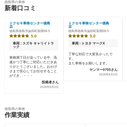
徳島県の車検
新着口コミ
トクセキ車検センター徳島
トクセキ車検センター徳島
店
店
徳島県徳島市論田町新開68-5
徳島県徳島市論田町新開68-5
5.0
5.0
車両 : スズキ キャリイトラ
車両 : トヨタ マークX
ック
丁寧な対応で大変良かったで
車検満了日が迫っている中、迅
す。
速かつ丁寧にご対応いただきあ
また車検をお願いします。
りがとうございました。おかげ
ヤンマー0705さん
さまで安心してお任せすること
2026年8月2日
ができ、・・・
投稿者さん
2026年8月2日
徳島県の車検
作業実績