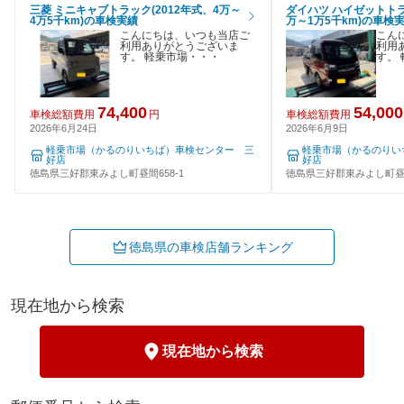
三菱 ミニキャブトラック(2012年式、4万～
ダイハツ ハイゼットトラ
4万5千km)の車検実績
万～1万5千km)の車検
こんにちは、いつも当店ご
こん
利用ありがとうございま
利用
す。 軽乗市場・・・
す。
74,400
54,000
車検総額費用
円
車検総額費用
2026年6月24日
2026年6月9日
軽乗市場（かるのりいちば）車検センター 三
軽乗市場（かるのりい
好店
好店
徳島県三好郡東みよし町昼間658-1
徳島県三好郡東みよし町昼間
徳島県の車検店舗ランキング
現在地から検索
現在地から検索