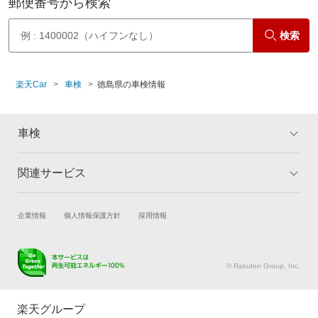
郵便番号から検索
検索
楽天Car
車検
徳島県の車検情報
車検
関連サービス
トップ
マイページ
メリット
ご利用ガイド
試乗・商談
新車購入
企業情報
個人情報保護方針
採用情報
車検の基礎知識
キャンペーン一覧
楽天Car車買取
車検予約
ランキング
よくある質問
キズ修理予約
洗車・コーティング予約
© Rakuten Group, Inc.
メンテナンス管理
タイヤ・パーツ購入
タイヤ交換サービス
楽天Car マガジン
楽天グループ