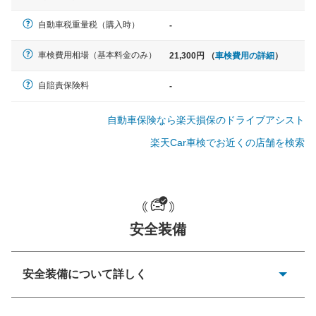
軽自動車
自動車税重量税（購入時）
-
N-BOX、ワゴンR、タント、アル
ト など
車検費用相場（基本料金のみ）
21,300円 （
車検費用の詳細
）
自賠責保険料
-
中型車
自動車保険なら楽天損保のドライブアシスト
ノア、セレナ、プリウス、カロー
ラ、ステップワゴン など
楽天Car車検でお近くの店舗を検索
大型車
安全装備
クラウン、アルファード、フォレ
スター、ハイエースワゴン、デリ
カD:5 など
安全装備について詳しく
衝突防止