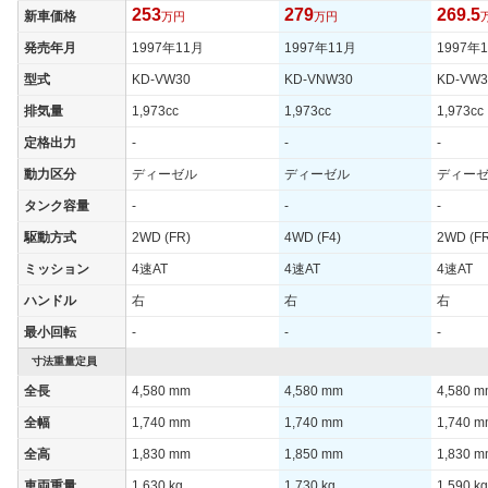
253
279
269.5
新車価格
万円
万円
発売年月
1997年11月
1997年11月
1997年
型式
KD-VW30
KD-VNW30
KD-VW3
排気量
1,973cc
1,973cc
1,973cc
定格出力
-
-
-
動力区分
ディーゼル
ディーゼル
ディー
タンク容量
-
-
-
駆動方式
2WD (FR)
4WD (F4)
2WD (F
ミッション
4速AT
4速AT
4速AT
ハンドル
右
右
右
最小回転
-
-
-
寸法重量定員
全長
4,580 mm
4,580 mm
4,580 
全幅
1,740 mm
1,740 mm
1,740 
全高
1,830 mm
1,850 mm
1,830 
車両重量
1,630 kg
1,730 kg
1,590 kg