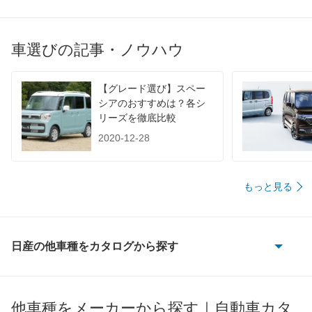
JC08
-
-
-
1015
-
-
-
車選びの記事・ノウハウ
60km定地
-
-
-
装備詳細を見る
装備詳細を見る
装備
装備オプション
【グレード選び】スペー
シアのおすすめは？各シ
リーズを徹底比較
2020-12-28
もっと見る
日産の他車種をカタログから探す
180SX
AD
他車種をメーカーから探す｜自動車カタ