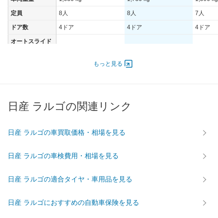
定員
8人
8人
7人
ドア数
4ドア
4ドア
4ドア
オートスライド
-
-
-
ドア
エンジン
もっと見る
最高出力
- [-]/ -
- [-]/ -
- [-]/ -
最高トルク
- [-]/ -
- [-]/ -
- [-]/ -
日産 ラルゴの関連リンク
過給機
-
-
-
タイヤ
前輪サイズ
-
-
-
日産 ラルゴの車買取価格・相場を見る
後輪サイズ
-
-
-
日産 ラルゴの車検費用・相場を見る
燃費
WLTC
-
-
-
日産 ラルゴの適合タイヤ・車用品を見る
WLTC/市街地
-
-
-
WLTC/郊外
-
-
-
日産 ラルゴにおすすめの自動車保険を見る
WLTC/高速道路
-
-
-