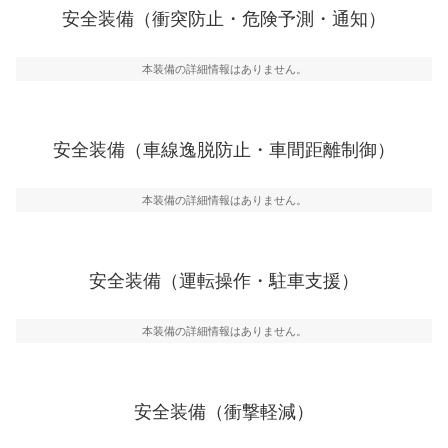
前走車や歩行者との衝突を回避するプリクラッシュブレ
安全装備（衝突防止・危険予測・通知）
ーキアシスト、ABSなどが装備されています。
一般的な荷物のサイズの目安
危険予測・通知
本装備の詳細情報はありません。
見えにくい場所に潜む危険を予測・通知するためのシス
テムなどが装備されています。
車線逸脱防止
安全装備（車線逸脱防止・車間距離制御）
車線のはみだしやふらつきを防止するためにレーンキー
プアシストなどが装備されています
本装備の詳細情報はありません。
車間距離制御
安全な車間距離を保ちながら前車を追従するアダプティ
ブ・クルーズ・コントロールなどが装備されています。
安全装備（運転操作・駐車支援）
運転・駐車支援
駐車をスムーズに行うためにインテリジェンスパーキン
グ・アシストやサイドブラインドモニターなどが装備さ
本装備の詳細情報はありません。
れています。
衝撃軽減
万が一車体が衝撃を受けたときに、運転者・同乗者を守
安全装備（衝撃軽減）
るSRSエアバッグシステム、プリテンショナーシートベ
ルトなどが装備されています。