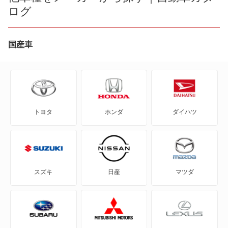
ログ
AD エキスパート
AD-MAXバン
国産車
AD-MAXワゴン
ADバン
トヨタ
ホンダ
ダイハツ
ADワゴン
BE-1
e-NV200バン
スズキ
日産
マツダ
e-NV200ワゴン
GT-R