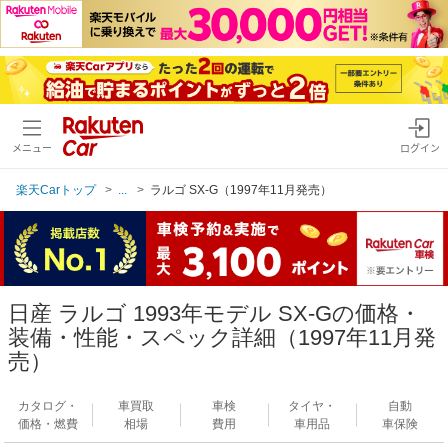
メニュー
ログイン
楽天Carトップ
...
ラルゴ SX-G（1997年11月発売）
日産 ラルゴ 1993年モデル SX-Gの価格・
装備・性能・スペック詳細（1997年11月発
売）
カタログ・
車買取
車検
タイヤ・
自動
価格・燃費
相場
費用
車用品
車保険