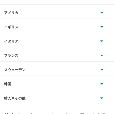
日産
アトラスロコ
AMG
アメリカ
ホンダ
アベニール
BMW
キャデラック
イギリス
三菱
アベニールカーゴ
BMWアルピナ
クライスラー
TVR
イタリア
マツダ
アベニールサリュー
スマート
サターン
アストンマーティン
アルファロメオ
フランス
いすゞ
アリア
アウディ
シボレー
ジャガー
アウトビアンキ
シトロエン
スバル
インフィニティQ45
スウェーデン
オペル
ビュイック
ダイムラー
フィアット
プジョー
スズキ
サーブ
ウイングロード
フォルクスワーゲン
韓国
フォード
ベントレー
フェラーリ
ルノー
ダイハツ
ボルボ
エキスパート
ポルシェ
ヒョンデ
ポンティアック
輸入車その他
ランドローバー
マセラティ
ブガッティ
光岡自動車
エクストレイル
メルセデス・ベンツ
デーウ
もっと見る
マーキュリー
BYD
ロータス
ランチア