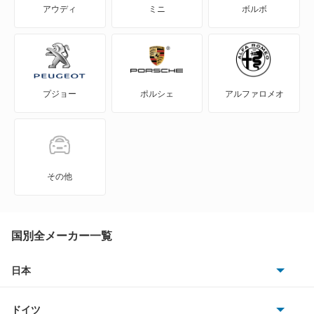
アウディ
ミニ
ボルボ
NV350キャラバン
NV350キャラバン マイクロバス
プジョー
ポルシェ
アルファロメオ
NV350キャラバン ワゴン
NXクーペ
VWサンタナ
その他
アトラス
アトラス ハイブリッド
国別全メーカー一覧
アトラスダンプ
日本
トヨタ
アトラスバン
ドイツ