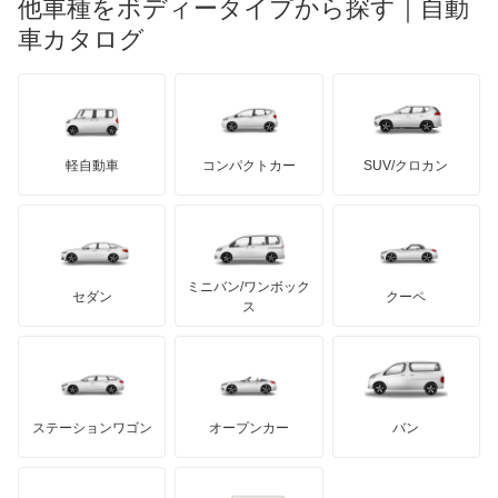
他車種をボディータイプから探す｜自動
日産ディーゼル
もっと見る
エクストレイル ハイブリッド
マイバッハ
キア
リンカーン
プロトン
車カタログ
ローバー
ランボルギーニ
日野自動車
エスカルゴ
ブラバス
サンヨン
デロリアン
TD
ロールスロイス
デトマソ
三菱ふそう
エルグランド
ミニ
ADモータース
サリーン
ドンカーブート
ジネッタ
アバルト
軽自動車
コンパクトカー
SUV/クロカン
UDトラックス
オッティ
アルテガ
プリムス
バーキン
もっと見る
ケータハム
イノチェンティ
レクサス
オースター
テスラ
セアト
もっと見る
カーボディーズ
もっと見る
アキュラ
オーラ
ミニバン/ワンボック
ジープ
KTM
セダン
クーペ
モーガン
ス
キャラバンコーチ
もっと見る
ダッジ
アルテガ
バンデンプラス
キャラバンバン
GMC
マクラーレン
もっと見る
ステーションワゴン
オープンカー
バン
キャラバンマイクロバス
ハマー
オースチン
キャラバンワゴン