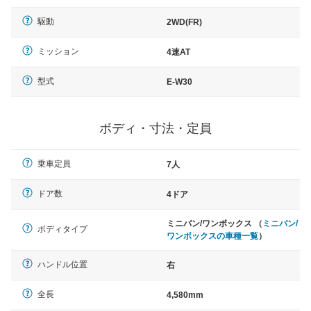
駆動
2WD(FR)
ミッション
4速AT
型式
E-W30
ボディ・寸法・定員
乗車定員
7人
ドア数
4ドア
ミニバン/ワンボックス （
ミニバン/
ボディタイプ
ワンボックスの車種一覧
）
ハンドル位置
右
全長
4,580mm