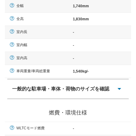
全幅
1,740mm
全高
1,830mm
室内長
-
室内幅
-
室内高
-
車両重量/車両総重量
1,540kg/-
一般的な駐車場・車体・荷物のサイズを確認
一般的に塗料などによる駐車場ライン施工の際には、1台
当たりのスペースと駐車に必要な車路幅が、幅 2,500mm
燃費・環境仕様
× 長さ 5,000mm 車路幅 5,000mmというサイズが標準値
（最低値）とされる事が多いようです。
WLTCモード燃費
-