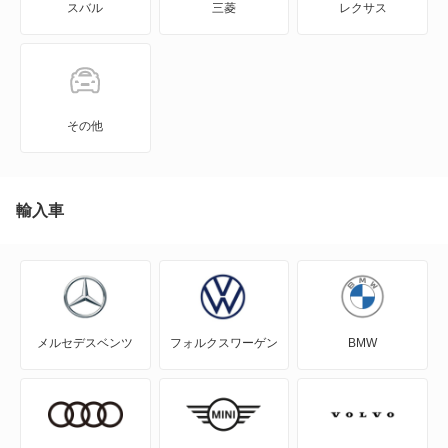
スバル
三菱
レクサス
KICKS
KIX
NT100クリッパー
その他
NT450アトラス
NT450アトラス ダンプ
輸入車
NV100クリッパー
NV100クリッパーリオ
メルセデスベンツ
フォルクスワーゲン
BMW
NV150 AD
NV200バネット
NV200バネットバン