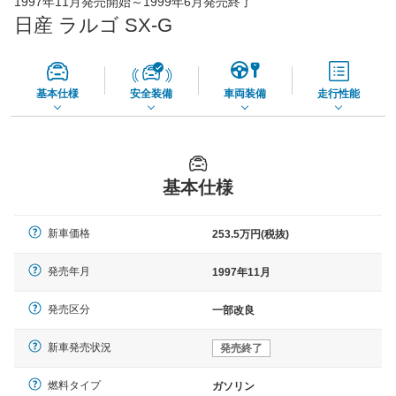
1997年11月発売開始～1999年6月発売終了
73,850
店舗を検索
円
日産 ラルゴ SX-G
*当該価格は車種別の価格となります。
基本仕様
安全装備
車両装備
走行性能
基本仕様
新車価格
253.5万円(税抜)
発売年月
1997年11月
発売区分
一部改良
新車発売状況
発売終了
燃料タイプ
ガソリン