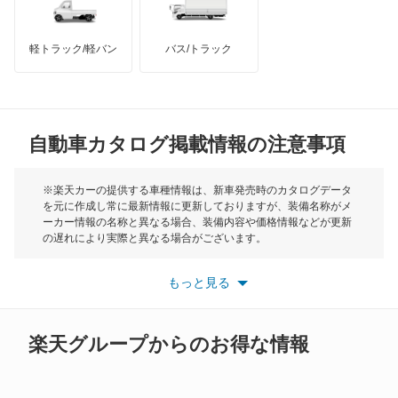
インフィニティ
モーリス
キューブ
軽トラック/軽バン
バス/トラック
トライアンフ
もっと見る
キューブキュービック
MG
クリッパーEV
自動車カタログ掲載情報の注意事項
ミニ
クリッパートラック
モーク
※楽天カーの提供する車種情報は、新車発売時のカタログデータ
を元に作成し常に最新情報に更新しておりますが、装備名称がメ
クリッパーバン
ーカー情報の名称と異なる場合、装備内容や価格情報などが更新
もっと見る
の遅れにより実際と異なる場合がございます。
クリッパーリオ
※最新情報につきましては、各メーカーの情報をご確認くださ
い。
もっと見る
※また安全装備につきましては同名称の装備であっても動作範囲
クルー
や性能に違いがございますので、詳細情報は各メーカーの情報を
ご確認ください。
グロリア
楽天グループからのお得な情報
グロリアセダン