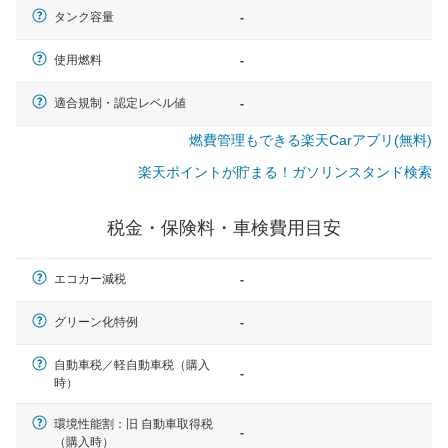
タンク容量
-
使用燃料
-
適合規制・認定レベル値
-
燃費管理もできる楽天Carアプリ(無料)
楽天ポイントが貯まる！ガソリンスタンド検索
税金・保険料・車検費用目安
エコカー減税
-
グリーン化特例
-
自動車税／軽自動車税（購入
-
時）
一般的な車体のサイズの目安
環境性能割：旧 自動車取得税
-
（購入時）