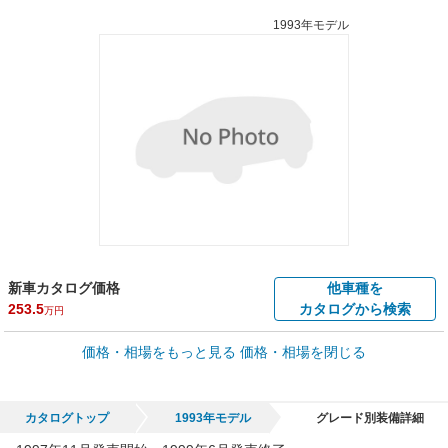
1993年モデル
新車カタログ価格
他車種を
253.5
カタログから検索
万円
車買取価格 *
価格・相場をもっと見る
価格・相場を閉じる
車買取相場
0.2
～
44
万円
万円
シミュレーション
1996年式/20万km
～
1997年式/5千km
カタログトップ
1993年モデル
グレード別装備詳細
全国平均の車検価格 *
楽天Car車検で